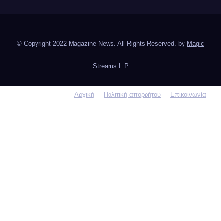
© Copyright 2022 Magazine News. All Rights Reserved. by
Magic
Streams L.P
Αρχική
Πολιτική απορρήτου
Επικοινωνία