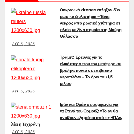
Ουκρανικά drones έπληξαν δύο
ρωσικά διυλιστήρια – Ένας
νεκρός από ρωσικό χτύπημα σε
πλοίο με ξένη σημαία στη Μαύρη
Θάλασσα
ΑΥΓ 6, 2026
Τραμπ: Έρευνες για το
ελικόπτερο που τον μετέφερε και
βρέθηκε κοντά σε επιβατικό
αεροπλάνο – Το όριο του 1,5
μιλίου
ΑΥΓ 6, 2026
Ιράν και Ομάν σε συμφωνία για
τα Στενά του Ορμούζ: «Το αν θα
ανοίξουν εξαρτάται από τις ΗΠΑ»,
λέει η Τεχεράνη
ΑΥΓ 6, 2026