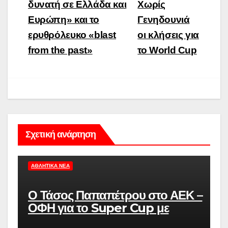
δυνατή σε Ελλάδα και
Χωρίς
Ευρώπη» και το
Γενηδουνιά
ερυθρόλευκο «blast
οι κλήσεις για
from the past»
το World Cup
Σχετική ανάρτηση
ΑΘΛΗΤΙΚΆ ΝΈΑ
Ο Τάσος Παπαπέτρου στο ΑΕΚ –
ΟΦΗ για το Super Cup με
παρατηρητή τον Στεφάν Λανουά