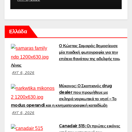
Ελλάδα
Ο Κώστας Σαμαράς δημοσίευσε
μία παιδική φωτογραφία για την
επέτειο θανάτου της αδελφής του,
Λένας
ΑΥΓ 6, 2026
Μύκονος: Ο Σκοπιανός drug
dealer που προμήθευε με
σκληρά ναρκωτικά το νησί – Το
modus operandi και η κινηματογραφική καταδίωξη
ΑΥΓ 6, 2026
Canadair 515: Οι πρώτες εικόνες