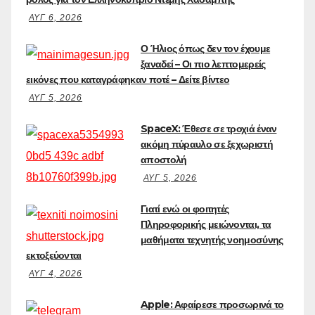
ΑΥΓ 6, 2026
Ο Ήλιος όπως δεν τον έχουμε
ξαναδεί – Οι πιο λεπτομερείς
εικόνες που καταγράφηκαν ποτέ – Δείτε βίντεο
ΑΥΓ 5, 2026
SpaceX: Έθεσε σε τροχιά έναν
ακόμη πύραυλο σε ξεχωριστή
αποστολή
ΑΥΓ 5, 2026
Γιατί ενώ οι φοιτητές
Πληροφορικής μειώνονται, τα
μαθήματα τεχνητής νοημοσύνης
εκτοξεύονται
ΑΥΓ 4, 2026
Apple: Αφαίρεσε προσωρινά το