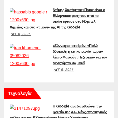
Ντέμης Χασάμπης: Ποιος είναι ο
Ελληνοκύπριος που από το
σκάκι έφτασε στο Νόμπελ
Χημείας και στο «τιμόνι» της AI της Google
ΑΥΓ 6, 2026
«Σύννεφα» στο Ιράν: «Πολύ
δύσκολη η επικοινωνία τώρα»
λέει ο Μασούντ Πεζεσκιάν για τον
Μοτζτάμπα Χαμενεΐ
ΑΥΓ 5, 2026
Τεχνολογία
Η Google αναδιαρθρώνει την
ηγεσία της AI – Νέος στρατηγικός
ρόλος για τον Ελληνοκύπριο Ντέμης Χασάμπης