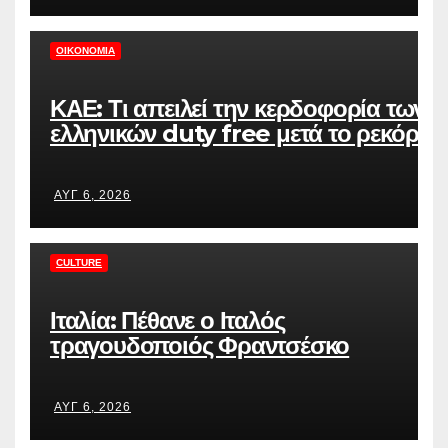
ΟΙΚΟΝΟΜΊΑ
ΚΑΕ: Τι απειλεί την κερδοφορία των
ελληνικών duty free μετά το ρεκόρ
επιδόσεων το 2025
ΑΥΓ 6, 2026
CULTURE
Ιταλία: Πέθανε ο Ιταλός
τραγουδοποιός Φραντσέσκο
Γκουτσίνι, σύμβολο της δεκαετίας
του ’70 – ertnews.gr
ΑΥΓ 6, 2026