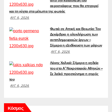
από την κατασκευή του
αεροσκάφους που θα επιχειρεί
και τη νύχτα στα μέτωπα της φωτιάς
ΑΥΓ 6, 2026
Φωτιά σε Αττική και Βοιωτία: Τον
Δεκέμβριο η ολοκλήρωση των
αντιπλημμυρικών έργων –
Σήμερα η εξειδίκευση των μέτρων
ΑΥΓ 6, 2026
Λάκης Χαλκιά: Σήμερα η κηδεία
του στο Α’ Νεκροταφείο Αθηνών –
Σε λαϊκό προσκύνημα η σορός
του
ΑΥΓ 6, 2026
Κόσμος