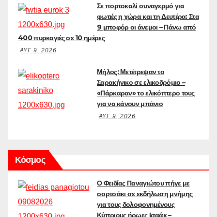
Σε πορτοκαλί συναγερμό για
φωτιές η χώρα και τη Δευτέρα: Στα
9 μποφόρ οι άνεμοι – Πάνω από
400 πυρκαγιές σε 10 ημέρες
ΑΥΓ 9, 2026
Μήλος: Μετέτρεψαν το
Σαρακήνικο σε ελικοδρόμιο –
«Πάρκαραν» το ελικόπτερο τους
για να κάνουν μπάνιο
ΑΥΓ 9, 2026
Κόσμος
Ο Φειδίας Παναγιώτου πήγε με
σορτσάκι σε εκδήλωση μνήμης
για τους δολοφονημένους
Κύπριους ήρωες Ισαάκ –