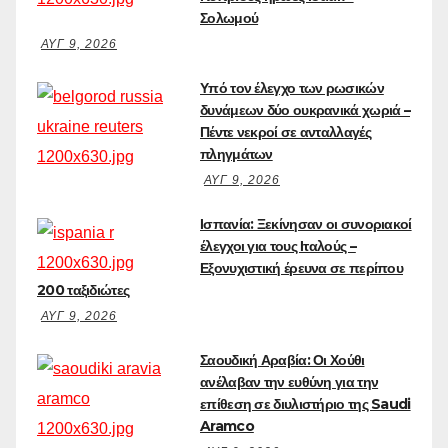
Σολωμού
ΑΥΓ 9, 2026
Υπό τον έλεγχο των ρωσικών
δυνάμεων δύο ουκρανικά χωριά –
Πέντε νεκροί σε ανταλλαγές
πληγμάτων
ΑΥΓ 9, 2026
Ισπανία: Ξεκίνησαν οι συνοριακοί
έλεγχοι για τους Ιταλούς –
Εξονυχιστική έρευνα σε περίπου
200 ταξιδιώτες
ΑΥΓ 9, 2026
Σαουδική Αραβία: Οι Χούθι
ανέλαβαν την ευθύνη για την
επίθεση σε διυλιστήριο της Saudi
Aramco