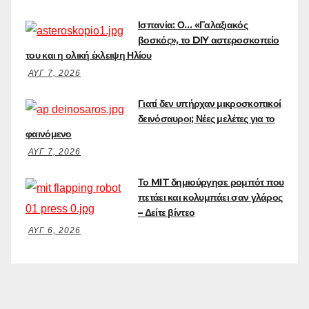
Ισπανία: Ο… «Γαλαξιακός
βοσκός», το DIY αστεροσκοπείο
του και η ολική έκλειψη Ηλίου
ΑΥΓ 7, 2026
Γιατί δεν υπήρχαν μικροσκοπικοί
δεινόσαυροι; Νέες μελέτες για το
φαινόμενο
ΑΥΓ 7, 2026
Το MIT δημιούργησε ρομπότ που
πετάει και κολυμπάει σαν γλάρος
– Δείτε βίντεο
ΑΥΓ 6, 2026