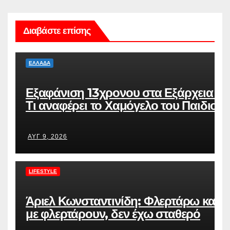
Διαβάστε επίσης
ΕΛΛΆΔΑ
Εξαφάνιση 13χρονου στα Εξάρχεια –
Τι αναφέρει το Χαμόγελο του Παιδιού
ΑΥΓ 9, 2026
LIFESTYLE
Άριελ Κωνσταντινίδη: Φλερτάρω και
με φλερτάρουν, δεν έχω σταθερό
σύντροφο στη ζωή μου