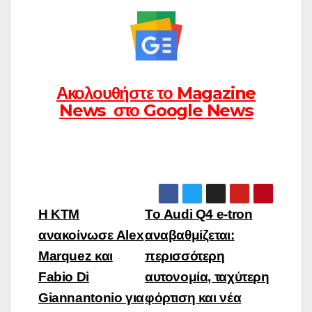
Ακολουθήστε το Magazine
News στο Google News
Πλοήγηση
Η KTM
Το Audi Q4 e-tron
άρθρων
ανακοίνωσε Alex
αναβαθμίζεται:
Marquez και
περισσότερη
Fabio Di
αυτονομία, ταχύτερη
Giannantonio για
φόρτιση και νέα