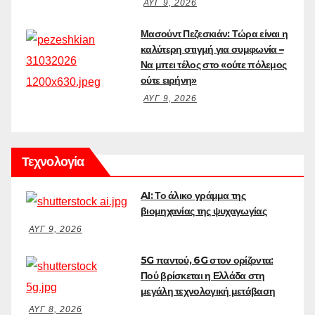
ΑΥΓ 9, 2026
Μασούντ Πεζεσκιάν: Τώρα είναι η
καλύτερη στιγμή για συμφωνία –
Να μπει τέλος στο «ούτε πόλεμος
ούτε ειρήνη»
ΑΥΓ 9, 2026
Τεχνολογία
AI: Το άλικο γράμμα της
βιομηχανίας της ψυχαγωγίας
ΑΥΓ 9, 2026
5G παντού, 6G στον ορίζοντα:
Πού βρίσκεται η Ελλάδα στη
μεγάλη τεχνολογική μετάβαση
ΑΥΓ 8, 2026