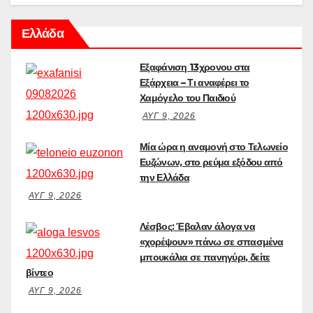
Ελλάδα
Εξαφάνιση 13χρονου στα
Εξάρχεια – Τι αναφέρει το
Χαμόγελο του Παιδιού
ΑΥΓ 9, 2026
Μία ώρα η αναμονή στο Τελωνείο
Ευζώνων, στο ρεύμα εξόδου από
την Ελλάδα
ΑΥΓ 9, 2026
Λέσβος: Έβαλαν άλογα να
«χορέψουν» πάνω σε σπασμένα
μπουκάλια σε πανηγύρι, δείτε
βίντεο
ΑΥΓ 9, 2026