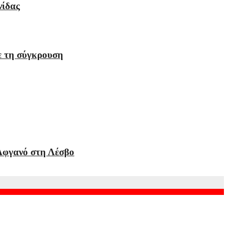
νίδας
ε τη σύγκρουση
 Αφγανό στη Λέσβο