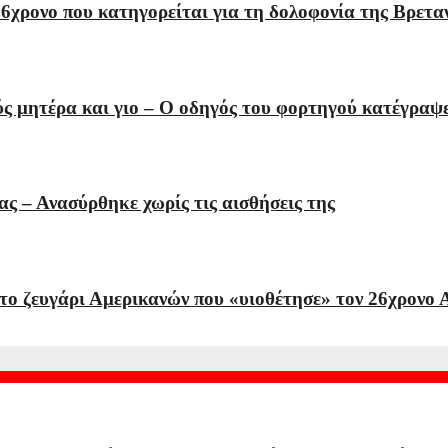
6χρονο που κατηγορείται για τη δολοφονία της Βρετα
ούς μητέρα και γιο – Ο οδηγός του φορτηγού κατέγραψ
ας – Ανασύρθηκε χωρίς τις αισθήσεις της
το ζευγάρι Αμερικανών που «υιοθέτησε» τον 26χρονο