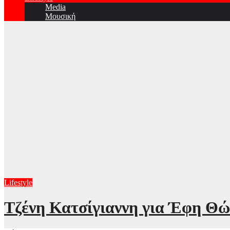
Media
Μουσική
Lifestyle
Τζένη Κατσίγιαννη για Έφη Θώδη