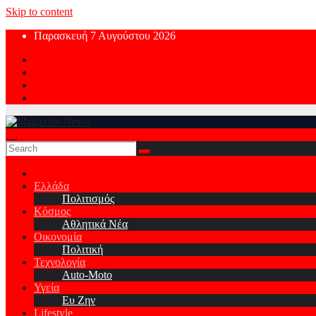
Skip to content
Παρασκευή 7 Αυγούστου 2026
Ελλάδα
Πολιτισμός
Κόσμος
Αθλητικά Νέα
Οικονομία
Πολιτική
Τεχνολογία
Auto-Moto
Υγεία
Ευ Ζην
Lifestyle