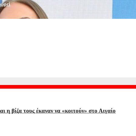
πωρεί
καλοκαίρι με την Ξένια στη Μύκονο
ναν άνθρωπο που εμπιστεύομαι και θαυμάζω»
αι η βίζα τους έκαναν να «κοιτούν» στο Αιγαίο