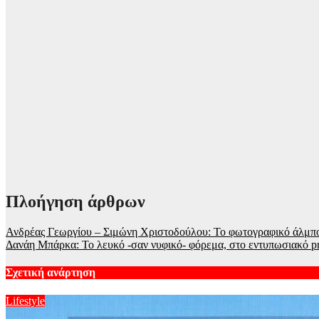
Πλοήγηση άρθρων
Ανδρέας Γεωργίου – Σιμώνη Χριστοδούλου: Το φωτογραφικό άλμπου
Δανάη Μπάρκα: Το λευκό -σαν νυφικό- φόρεμα, στο εντυπωσιακό pr
Σχετική ανάρτηση
Lifestyle