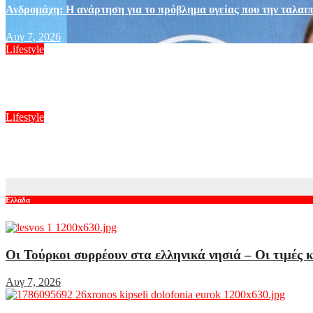
Ανδρομάχη: Η ανάρτηση για το πρόβλημα υγείας που την ταλαι
Αυγ 7, 2026
Lifestyle
Καινούργιου – Κουτσουμπής: Ο έρωτας, ο γάμος και το πρώτο 
Αυγ 7, 2026
Lifestyle
Δανάη Μιχαλάκη για Γιώργο Παπαγεωργίου: «Έχω δίπλα μου έ
Αυγ 7, 2026
Ελλάδα
Οι Τούρκοι συρρέουν στα ελληνικά νησιά – Οι τιμές κ
Αυγ 7, 2026