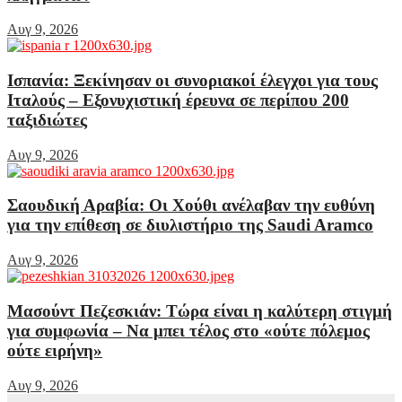
Αυγ 9, 2026
Ισπανία: Ξεκίνησαν οι συνοριακοί έλεγχοι για τους
Ιταλούς – Εξονυχιστική έρευνα σε περίπου 200
ταξιδιώτες
Αυγ 9, 2026
Σαουδική Αραβία: Οι Χούθι ανέλαβαν την ευθύνη
για την επίθεση σε διυλιστήριο της Saudi Aramco
Αυγ 9, 2026
Μασούντ Πεζεσκιάν: Τώρα είναι η καλύτερη στιγμή
για συμφωνία – Να μπει τέλος στο «ούτε πόλεμος
ούτε ειρήνη»
Αυγ 9, 2026