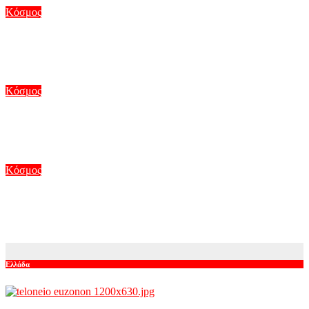
Κόσμος
Ο Φειδίας Παναγιώτου πήγε με σορτσάκι σε εκδήλωση μνήμης
για τους δολοφονημένους Κύπριους ήρωες Ισαάκ – Σολωμού
Αυγ 9, 2026
Κόσμος
Υπό τον έλεγχο των ρωσικών δυνάμεων δύο ουκρανικά χωριά
– Πέντε νεκροί σε ανταλλαγές πληγμάτων
Αυγ 9, 2026
Κόσμος
Ισπανία: Ξεκίνησαν οι συνοριακοί έλεγχοι για τους Ιταλούς –
Εξονυχιστική έρευνα σε περίπου 200 ταξιδιώτες
Αυγ 9, 2026
Ελλάδα