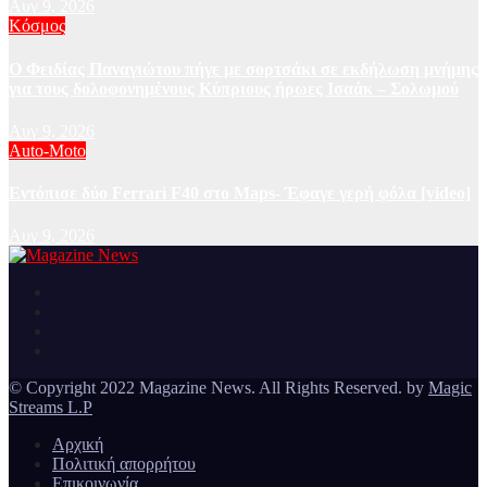
Αυγ 9, 2026
Κόσμος
Ο Φειδίας Παναγιώτου πήγε με σορτσάκι σε εκδήλωση μνήμης
για τους δολοφονημένους Κύπριους ήρωες Ισαάκ – Σολωμού
Αυγ 9, 2026
Auto-Moto
Εντόπισε δύο Ferrari F40 στο Maps- Έφαγε γερή φόλα [video]
Αυγ 9, 2026
Ειδήσεις και νέα από την Ελλάδα και από όλο τον κόσμο
Magazine News
© Copyright 2022 Magazine News. All Rights Reserved. by
Magic
Streams L.P
Αρχική
Πολιτική απορρήτου
Επικοινωνία