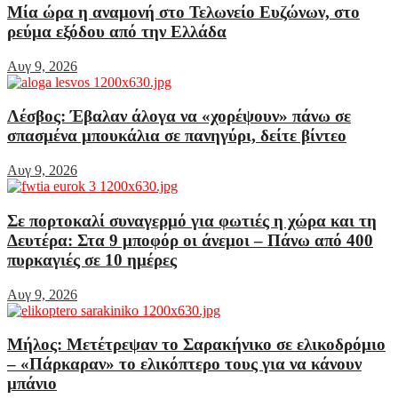
Μία ώρα η αναμονή στο Τελωνείο Ευζώνων, στο
ρεύμα εξόδου από την Ελλάδα
Αυγ 9, 2026
Λέσβος: Έβαλαν άλογα να «χορέψουν» πάνω σε
σπασμένα μπουκάλια σε πανηγύρι, δείτε βίντεο
Αυγ 9, 2026
Σε πορτοκαλί συναγερμό για φωτιές η χώρα και τη
Δευτέρα: Στα 9 μποφόρ οι άνεμοι – Πάνω από 400
πυρκαγιές σε 10 ημέρες
Αυγ 9, 2026
Μήλος: Μετέτρεψαν το Σαρακήνικο σε ελικοδρόμιο
– «Πάρκαραν» το ελικόπτερο τους για να κάνουν
μπάνιο