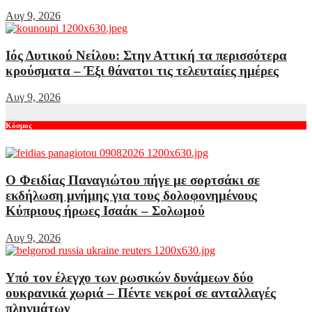
Αυγ 9, 2026
Ιός Δυτικού Νείλου: Στην Αττική τα περισσότερα
κρούσματα – Έξι θάνατοι τις τελευταίες ημέρες
Αυγ 9, 2026
Κόσμος
Ο Φειδίας Παναγιώτου πήγε με σορτσάκι σε
εκδήλωση μνήμης για τους δολοφονημένους
Κύπριους ήρωες Ισαάκ – Σολωμού
Αυγ 9, 2026
Υπό τον έλεγχο των ρωσικών δυνάμεων δύο
ουκρανικά χωριά – Πέντε νεκροί σε ανταλλαγές
πληγμάτων