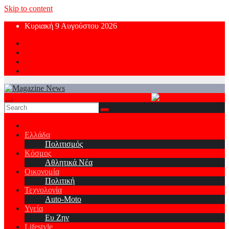
Skip to content
Κυριακή 9 Αυγούστου 2026
Ελλάδα
Πολιτισμός
Κόσμος
Αθλητικά Νέα
Οικονομία
Πολιτική
Τεχνολογία
Auto-Moto
Υγεία
Ευ Ζην
Lifestyle