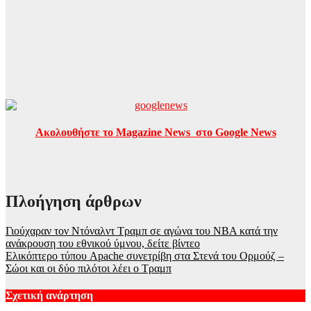
Ακολουθήστε το Magazine News στο Google News
Πλοήγηση άρθρων
Γιούχαραν τον Ντόναλντ Τραμπ σε αγώνα του NBΑ κατά την
ανάκρουση του εθνικού ύμνου, δείτε βίντεο
Ελικόπτερο τύπου Apache συνετρίβη στα Στενά του Ορμούζ –
Σώοι και οι δύο πιλότοι λέει ο Τραμπ
Σχετική ανάρτηση