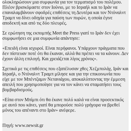
ολοκληρώσουν μια συμφωνία για τον τερματισμό του πολέμου.
Πλέον βρισκόμαστε στον Ιούνιο, με το Ισραήλ και το Ιράν να
επαναλαμβάνουν σφοδρές επιθέσεις τη Δευτέρα και τον Ντόναλντ
Τραμπ να δίνει οδηγία για παύση των πυρών, η οποία έγινε
αποδεκτή και από τις δύο πλευρές.
Σε ερώτηση της εκπομπής Meet the Press γιατί το Ιράν δεν έχει
συμφωνήσει σε μια συμφωνία απάντησε:
«Επειδή είναι ισχυροί. Είναι περήφανοι. Υπάρχουν πράγματα που
δεν πίστευαν ποτέ ότι θα έκαναν, αλλά θα πρέπει να τα κάνουν. Δεν
έχουν άλλη επιλογή. Και χρειάζεται λίγος χρόνος».
Σχετικά με τις επιθέσεις που εξαπέλυσαν χθες Χεζμπολάχ, Ιράν και
Ισραήλ, ο Ντόναλντ Τραμπ μίλησε και για την επικοινωνία που
είχε με τον Μπέντζαμιν Νετανιάχου, αποκαλύπτοντας την έμμεση
απειλή που χρησιμοποίησε για να τον κάνει να σταματήσει τους
βομβαρδισμούς.
«Είπα στον Μπίμπι ότι θα έκανε πολύ καλά να είναι προσεκτικός
με αυτό που κάνει, γιατί θα μπορούσε πολύ γρήγορα να βρεθεί
μόνος του απέναντι στο Ιράν» ανέφερε.
Πηγή: www.newsit.gr