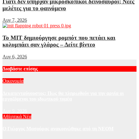
Γιατί δεν υπήρχαν μικροσκοπικοί δεινόσαυροι; Νέες
μελέτες για το φαινόμενο
Αυγ 7, 2026
Το MIT δημιούργησε ρομπότ που πετάει και
κολυμπάει σαν γλάρος – Δείτε βίντεο
Αυγ 6, 2026
Διαβάστε επίσης
Οικονομία
Δεκαπενταύγουστος: Πως θα πληρωθούν για την αργία οι
εργαζόμενοι του ιδιωτικού τομέα
Αυγ 9, 2026
Αθλητικά Νέα
Ο Γιώργος Μασούρας ανακοινώθηκε από τη ΝΕΟΜ