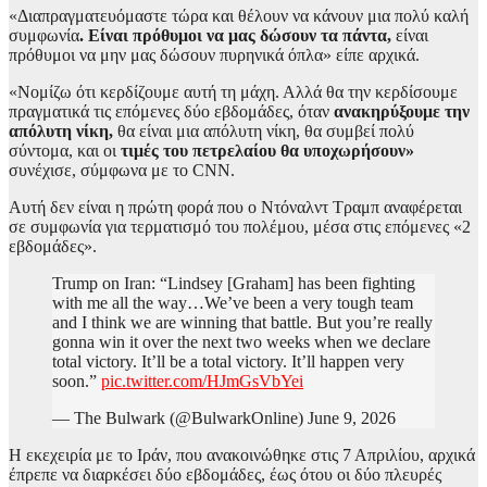
«Διαπραγματευόμαστε τώρα και θέλουν να κάνουν μια πολύ καλή
συμφωνία
. Είναι πρόθυμοι να μας δώσουν τα πάντα,
είναι
πρόθυμοι να μην μας δώσουν πυρηνικά όπλα» είπε αρχικά.
«Νομίζω ότι κερδίζουμε αυτή τη μάχη. Αλλά θα την κερδίσουμε
πραγματικά τις επόμενες δύο εβδομάδες, όταν
ανακηρύξουμε την
απόλυτη νίκη,
θα είναι μια απόλυτη νίκη, θα συμβεί πολύ
σύντομα, και οι
τιμές του πετρελαίου θα υποχωρήσουν»
συνέχισε, σύμφωνα με το CNN.
Αυτή δεν είναι η πρώτη φορά που ο Ντόναλντ Τραμπ αναφέρεται
σε συμφωνία για τερματισμό του πολέμου, μέσα στις επόμενες «2
εβδομάδες».
Trump on Iran: “Lindsey [Graham] has been fighting
with me all the way…We’ve been a very tough team
and I think we are winning that battle. But you’re really
gonna win it over the next two weeks when we declare
total victory. It’ll be a total victory. It’ll happen very
soon.”
pic.twitter.com/HJmGsVbYei
— The Bulwark (@BulwarkOnline) June 9, 2026
Η εκεχειρία με το Ιράν, που ανακοινώθηκε στις 7 Απριλίου, αρχικά
έπρεπε να διαρκέσει δύο εβδομάδες, έως ότου οι δύο πλευρές