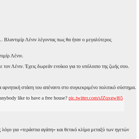
 Βλαντιμίρ Λένιν λέγοντας πως θα ήταν ο μεγαλύτερος
ιμίρ Λένιν.
τον Λένιν. Έχεις δωρεάν ενοίκιο για το υπόλοιπο της ζωής σου.
αρνητική στάση του απέναντι στο συγκεκριμένο πολιτικό σύστημα.
d anybody like to have a free house?
pic.twitter.com/sJZqxgwl65
 λόγο για «τεράστια αγάπη» και θετικό κλίμα μεταξύ των ηγετών