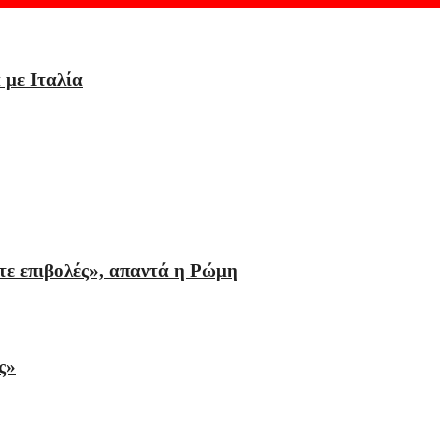
 με Ιταλία
τε επιβολές», απαντά η Ρώμη
ς»