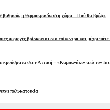
9 βαθμούς η θερμοκρασία στη χώρα – Πού θα βρέξει
ες περιοχές βρίσκονται στο επίκεντρο και μέχρι πότε
με κρούσματα στην Αττική – «Καμπανάκι» από τον Ιατ
εται πολυκατοικία