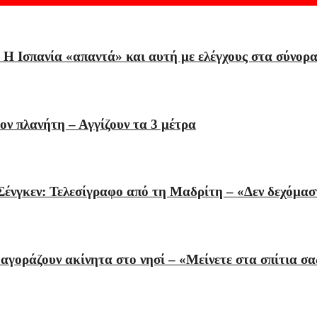
Η Ισπανία «απαντά» και αυτή με ελέγχους στα σύνορα
τον πλανήτη – Αγγίζουν τα 3 μέτρα
 Σένγκεν: Τελεσίγραφο από τη Μαδρίτη – «Δεν δεχόμασ
γοράζουν ακίνητα στο νησί – «Μείνετε στα σπίτια σα