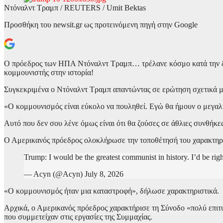
Ντόναλντ Τραμπ / REUTERS / Umit Bektas
Προσθήκη του newsit.gr ως προτεινόμενη πηγή στην Google
Ο πρόεδρος των ΗΠΑ Ντόναλντ Τραμπ… τρέλανε κόσμο κατά την διάρ
κομμουνιστής στην ιστορία!
Συγκεκριμένα ο Ντόναλντ Τραμπ απαντώντας σε ερώτηση σχετικά με 
«Ο κομμουνισμός είναι εύκολο να πουληθεί. Εγώ θα ήμουν ο μεγαλύτ
Αυτό που δεν σου λένε όμως είναι ότι θα ζούσες σε άθλιες συνθήκε
Ο Αμερικανός πρόεδρος ολοκλήρωσε την τοποθέτησή του χαρακτηρίζ
Trump: I would be the greatest communist in history. I’d be righ
— Acyn (@Acyn) July 8, 2026
«Ο κομμουνισμός ήταν μια καταστροφή», δήλωσε χαρακτηριστικά.
Αρχικά, ο Αμερικανός πρόεδρος χαρακτήρισε τη Σύνοδο «πολύ επιτυχ
που συμμετείχαν στις εργασίες της Συμμαχίας.