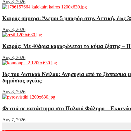
Αυγ 8, 2026
Καιρός σήμερα: Άνεμοι 5 μποφόρ στην Αττική, έως 3
Αυγ 8, 2026
Καιρός: Με 40άρια κορυφώνεται το κύμα ζέστης – Ποι
Αυγ 8, 2026
Ιός του Δυτικού Νείλου: Ανησυχία από το ξέσπασμα 
δημόσιας υγείας
Αυγ 8, 2026
Φωτιά σε κατάστημα στο Παλαιό Φάληρο – Εκκενών
Αυγ 7, 2026