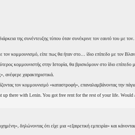
κεια της συνέντευξης τύπου όταν συνέκρινε τον εαυτό του με τον…
τον κομμουνισμό, είπε πως θα ήταν στο… ίδιο επίπεδο με τον Βλαντ
ερος κομμουνιστής στην Ιστορία, θα βρισκόμουν στο ίδιο επίπεδο με 
ς», ανέφερε χαρακτηριστικά.
οντας τον κομμουνισμό «καταστροφή», επαναλαμβάνοντας την πάγια 
t up there with Lenin. You got free rent for the rest of your life. Woul
ημένη», δηλώνοντας ότι είχε μια «εξαιρετική εμπειρία» και κάνοντας