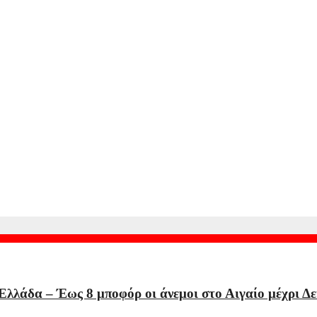
«απαντά» και αυτή με ελέγχους στα σύνορα με Ιταλία
 – Αγγίζουν τα 3 μέτρα
Τελεσίγραφο από τη Μαδρίτη – «Δεν δεχόμαστε επιβολές», απαντά
Ελλάδα – Έως 8 μποφόρ οι άνεμοι στο Αιγαίο μέχρι Δ