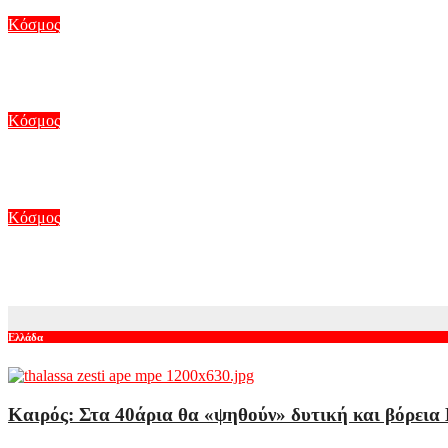
Κόσμος
«Απασφάλισαν» Σάντσεθ και Μελόνι για τη Θέουτα – Η Ισπανία 
Αυγ 8, 2026
Κόσμος
Στο Γκίνες μία Ινδή που έχει τα μακρύτερα μαλλιά στον πλανήτη
Αυγ 7, 2026
Κόσμος
Στα άκρα Ισπανία και Ιταλία για την επαναφορά της Σένγκεν: 
Αυγ 7, 2026
Ελλάδα
Καιρός: Στα 40άρια θα «ψηθούν» δυτική και βόρεια 