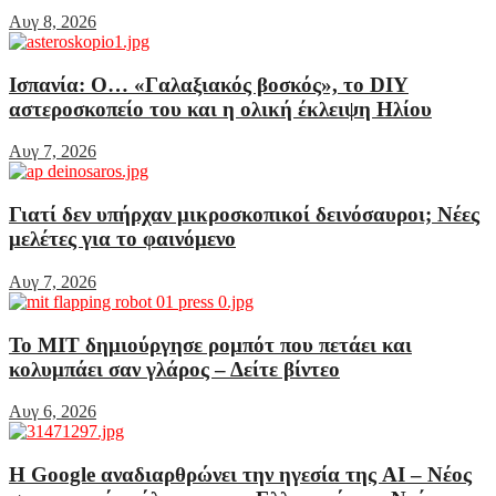
Αυγ 8, 2026
Ισπανία: Ο… «Γαλαξιακός βοσκός», το DIY
αστεροσκοπείο του και η ολική έκλειψη Ηλίου
Αυγ 7, 2026
Γιατί δεν υπήρχαν μικροσκοπικοί δεινόσαυροι; Νέες
μελέτες για το φαινόμενο
Αυγ 7, 2026
Το MIT δημιούργησε ρομπότ που πετάει και
κολυμπάει σαν γλάρος – Δείτε βίντεο
Αυγ 6, 2026
Η Google αναδιαρθρώνει την ηγεσία της AI – Νέος