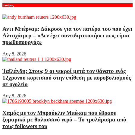
Κόσμος
Άντι Μπέρναμ: Δάκρυσε για τον πατέρα του που έχει
Αλτσχάιμερ – «Δεν έχει συνειδητοποιήσει πως είμαι
πρωθυπουργός»
Αυγ 8, 2026
Ταϊλάνδη: Στους 9 οι νεκροί μετά τον θάνατο ενός
12χρονου κοριτσιού στην επίθεση με πυροβολισμούς
σε σχολείο
Αυγ 8, 2026
Χαμός με τον Μπρούκλιν Μπέκαμ που έβρασε
ζυμαρικά με θαλασσινό νερό – Το τρολάρισμα από
τους followers του