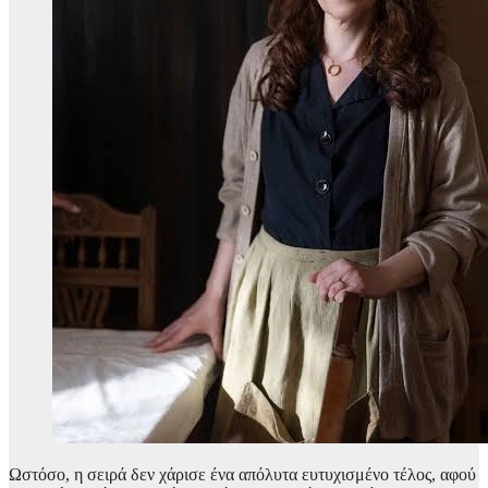
Ωστόσο, η σειρά δεν χάρισε ένα απόλυτα ευτυχισμένο τέλος, αφού