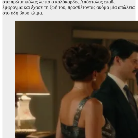
στα πρώτα κιόλας λεπτά ο καλόκαρδος Απόστολος έπαθε
έμφραγμα και έχασε τη ζωή του, προσθέτοντας ακόμα μία απώλεια
στο ήδη βαρύ κλίμα.