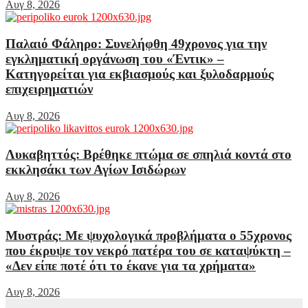
Αυγ 8, 2026
Παλαιό Φάληρο: Συνελήφθη 49χρονος για την
εγκληματική οργάνωση του «Έντικ» –
Κατηγορείται για εκβιασμούς και ξυλοδαρμούς
επιχειρηματιών
Αυγ 8, 2026
Λυκαβηττός: Βρέθηκε πτώμα σε σπηλιά κοντά στο
εκκλησάκι των Αγίων Ισιδώρων
Αυγ 8, 2026
Μυστράς: Με ψυχολογικά προβλήματα ο 55χρονος
που έκρυψε τον νεκρό πατέρα του σε καταψύκτη –
«Δεν είπε ποτέ ότι το έκανε για τα χρήματα»
Αυγ 8, 2026