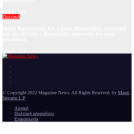
Αυγ 8, 2026
Πολιτική
Μαρία Καρυστιανού: Και ο Νίκος Μπρουτζάκης αποχώρησε
από την «Ελπίδα» – Καταγγέλλει αυθαιρεσία στη λήψη
αποφάσεων
Αυγ 8, 2026
Ειδήσεις και νέα από την Ελλάδα και από όλο τον κόσμο
Magazine News
© Copyright 2022 Magazine News. All Rights Reserved. by
Magic
Streams L.P
Αρχική
Πολιτική απορρήτου
Επικοινωνία