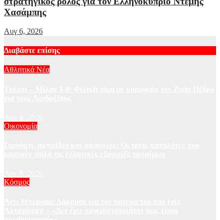
στρατηγικός ρόλος για τον Ελληνοκύπριο Ντέμης
Χασάμπης
Αυγ 6, 2026
Διαβάστε επίσης
Αθλητικά Νέα
Τσέλσι – Μίλαν 3-0: Φιλική νίκη με κορυφαίο τον Ζοάο Πέδρο
για τους Λονδρέζους
Αυγ 8, 2026
Οικονομία
Γιαούρτι, ακτινίδια και φράουλες: Οι τρεις καταλύτες που
κρατούν ψηλά τις ελληνικές εξαγωγές τροφίμων
Αυγ 8, 2026
Κόσμος
Άντι Μπέρναμ: Δάκρυσε για τον πατέρα του που έχει
Αλτσχάιμερ – «Δεν έχει συνειδητοποιήσει πως είμαι
πρωθυπουργός»