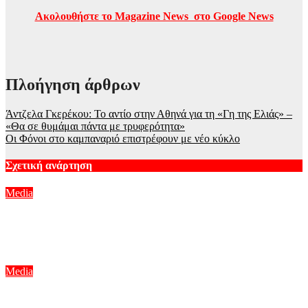
Ακολουθήστε το Magazine News στο Google News
Πλοήγηση άρθρων
Άντζελα Γκερέκου: Το αντίο στην Αθηνά για τη «Γη της Ελιάς» –
«Θα σε θυμάμαι πάντα με τρυφερότητα»
Οι Φόνοι στο καμπαναριό επιστρέφουν με νέο κύκλο
Σχετική ανάρτηση
Media
Νόμοι της καρδιάς – επόμενα επεισόδια: Η Αζρά ανακαλύπτει
τη σύνδεση του Γιλντιρίμ με τον Μπορά
Αυγ 8, 2026
Media
Ο Χρήστος Ανθόπουλος αναλαμβάνει την εκπομπή «Όλα είναι