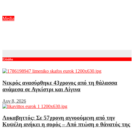
ταξίδι» στην ΕΡΤ1
Αυγ 8, 2026
Media
Το σόι σου: Όσα θα δούμε στα νέα επεισόδια – Οι αποκαλύψεις
των πρωταγωνιστών
Αυγ 8, 2026
Ελλάδα
Νεκρός ανασύρθηκε 43χρονος από τη θάλασσα
ανάμεσα σε Αγκίστρι και Αίγινα
Αυγ 8, 2026
Λυκαβηττός: Σε 57χρονη αγνοούμενη από την
Κυψέλη ανήκει η σορός – Από πτώση ο θάνατός της