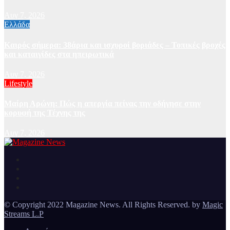
Αυγ 7, 2026
Ελλάδα
Καιρός σήμερα: 38άρια και ισχυροί βοριάδες – Τοπικές βροχές
και καταιγίδες στα ηπειρωτικά
Αυγ 7, 2026
Lifestyle
Μαίρη Αρώνη: Πώς η απεργία πείνας την οδήγησε στην
κορυφή της Τέχνης της
Αυγ 7, 2026
Ειδήσεις και νέα από την Ελλάδα και από όλο τον κόσμο
Magazine News
© Copyright 2022 Magazine News. All Rights Reserved. by
Magic
Streams L.P