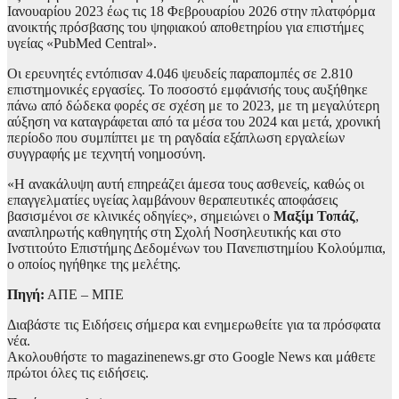
Ιανουαρίου 2023 έως τις 18 Φεβρουαρίου 2026 στην πλατφόρμα
ανοικτής πρόσβασης του ψηφιακού αποθετηρίου για επιστήμες
υγείας «PubMed Central».
Οι ερευνητές εντόπισαν 4.046 ψευδείς παραπομπές σε 2.810
επιστημονικές εργασίες. Το ποσοστό εμφάνισής τους αυξήθηκε
πάνω από δώδεκα φορές σε σχέση με το 2023, με τη μεγαλύτερη
αύξηση να καταγράφεται από τα μέσα του 2024 και μετά, χρονική
περίοδο που συμπίπτει με τη ραγδαία εξάπλωση εργαλείων
συγγραφής με τεχνητή νοημοσύνη.
«Η ανακάλυψη αυτή επηρεάζει άμεσα τους ασθενείς, καθώς οι
επαγγελματίες υγείας λαμβάνουν θεραπευτικές αποφάσεις
βασισμένοι σε κλινικές οδηγίες», σημειώνει ο
Μαξίμ Τοπάζ
,
αναπληρωτής καθηγητής στη Σχολή Νοσηλευτικής και στο
Ινστιτούτο Επιστήμης Δεδομένων του Πανεπιστημίου Κολούμπια,
ο οποίος ηγήθηκε της μελέτης.
Πηγή:
ΑΠΕ – ΜΠΕ
Διαβάστε τις Ειδήσεις σήμερα και ενημερωθείτε για τα πρόσφατα
νέα.
Ακολουθήστε το magazinenews.gr στο Google News και μάθετε
πρώτοι όλες τις ειδήσεις.