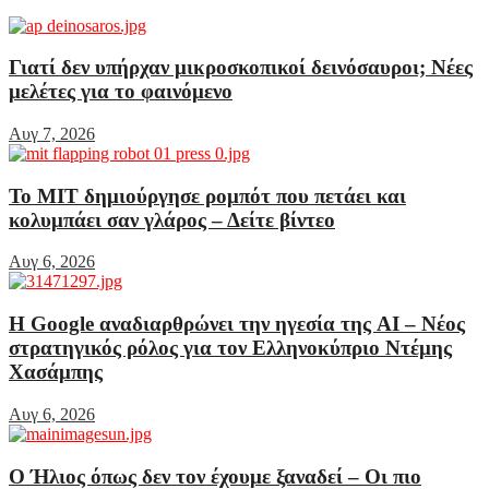
Γιατί δεν υπήρχαν μικροσκοπικοί δεινόσαυροι; Νέες
μελέτες για το φαινόμενο
Αυγ 7, 2026
Το MIT δημιούργησε ρομπότ που πετάει και
κολυμπάει σαν γλάρος – Δείτε βίντεο
Αυγ 6, 2026
Η Google αναδιαρθρώνει την ηγεσία της AI – Νέος
στρατηγικός ρόλος για τον Ελληνοκύπριο Ντέμης
Χασάμπης
Αυγ 6, 2026
Ο Ήλιος όπως δεν τον έχουμε ξαναδεί – Οι πιο