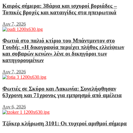
Καιρός σήμερα: 38άρια και ισχυροί βοριάδες –
Τοπικές βροχές και καταιγίδες στα ηπειρωτικά
Αυγ 7, 2026
Φωτιά στο παλιό κτίριο του Μπάντμιντον στο
Γουδή: «Η δικογραφία περιέχει πλήθος ελλείψεων
και σοβαρών κενών» λένε οι δικηγόροι των
κατηγορουμένων
Αυγ 7, 2026
Φωτιές σε Σκύρο και Λακωνία: Συνελήφθησαν
63χρονη και 71χρονος για εμπρησμό από αμέλεια
Αυγ 6, 2026
Τζόκερ κλήρωση 3101: Οι τυχεροί αριθμοί σήμερα