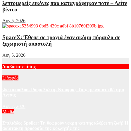
λεπτομερείς εικόνες που καταγράφηκαν ποτέ – Δείτε
βίντεο
Αυγ 5, 2026
SpaceX: Έθεσε σε τροχιά έναν ακόμη πύραυλο σε
ξεχωριστή αποστολή
Αυγ 5, 2026
Διαβάστε επίσης
Lifestyle
Φωτοπούλου- Ρουμελιώτη- Ντούρος: Το χειμώνα στο θέατρο
Άνεσις
Αυγ 7, 2026
Media
Σπιλιάδες Spoiler: Τη θεωρούν νεκρή και της κλέβει τη ζωή! Η
αδίστακτη προδοσία της κολλητής της