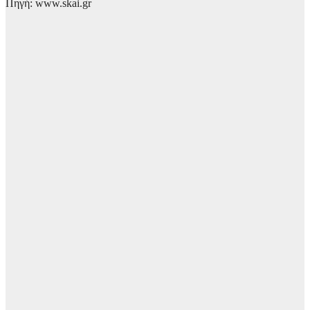
Πηγή: www.skai.gr