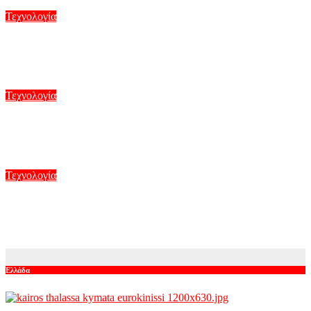
Τεχνολογία
Γιατί δεν υπήρχαν μικροσκοπικοί δεινόσαυροι; Νέες μελέτες
για το φαινόμενο
Αυγ 7, 2026
Τεχνολογία
Το MIT δημιούργησε ρομπότ που πετάει και κολυμπάει σαν
γλάρος – Δείτε βίντεο
Αυγ 6, 2026
Τεχνολογία
Η Google αναδιαρθρώνει την ηγεσία της AI – Νέος
στρατηγικός ρόλος για τον Ελληνοκύπριο Ντέμης Χασάμπης
Αυγ 6, 2026
Ελλάδα