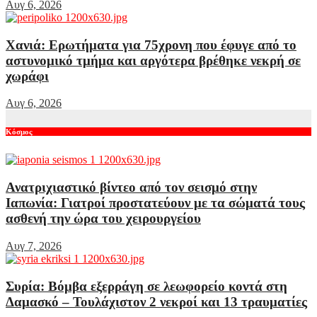
Αυγ 6, 2026
Χανιά: Ερωτήματα για 75χρονη που έφυγε από το
αστυνομικό τμήμα και αργότερα βρέθηκε νεκρή σε
χωράφι
Αυγ 6, 2026
Κόσμος
Ανατριχιαστικό βίντεο από τον σεισμό στην
Ιαπωνία: Γιατροί προστατεύουν με τα σώματά τους
ασθενή την ώρα του χειρουργείου
Αυγ 7, 2026
Συρία: Βόμβα εξερράγη σε λεωφορείο κοντά στη
Δαμασκό – Τουλάχιστον 2 νεκροί και 13 τραυματίες