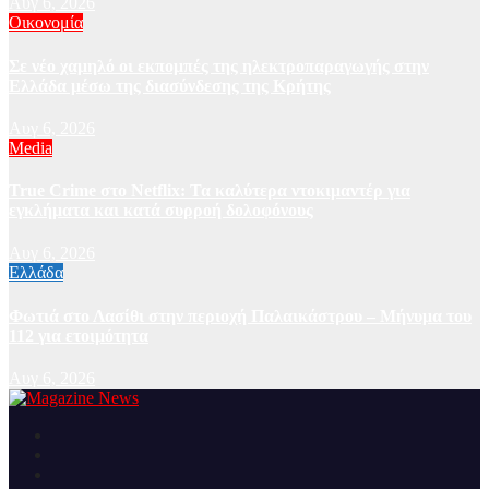
Αυγ 6, 2026
Οικονομία
Σε νέο χαμηλό οι εκπομπές της ηλεκτροπαραγωγής στην
Ελλάδα μέσω της διασύνδεσης της Κρήτης
Αυγ 6, 2026
Media
True Crime στο Netflix: Τα καλύτερα ντοκιμαντέρ για
εγκλήματα και κατά συρροή δολοφόνους
Αυγ 6, 2026
Ελλάδα
Φωτιά στο Λασίθι στην περιοχή Παλαικάστρου – Μήνυμα του
112 για ετοιμότητα
Αυγ 6, 2026
Ειδήσεις και νέα από την Ελλάδα και από όλο τον κόσμο
Magazine News