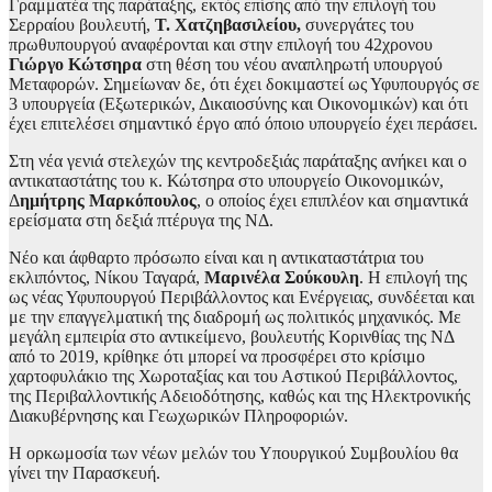
Γραμματέα της παράταξης, εκτός επίσης από την επιλογή του
Σερραίου βουλευτή,
Τ. Χατζηβασιλείου,
συνεργάτες του
πρωθυπουργού αναφέρονται και στην επιλογή του 42χρονου
Γιώργο Κώτσηρα
στη θέση του νέου αναπληρωτή υπουργού
Μεταφορών. Σημείωναν δε, ότι έχει δοκιμαστεί ως Υφυπουργός σε
3 υπουργεία (Εξωτερικών, Δικαιοσύνης και Οικονομικών) και ότι
έχει επιτελέσει σημαντικό έργο από όποιο υπουργείο έχει περάσει.
Στη νέα γενιά στελεχών της κεντροδεξιάς παράταξης ανήκει και ο
αντικαταστάτης του κ. Κώτσηρα στο υπουργείο Οικονομικών,
Δ
ημήτρης Μαρκόπουλος
, ο οποίος έχει επιπλέον και σημαντικά
ερείσματα στη δεξιά πτέρυγα της ΝΔ.
Νέο και άφθαρτο πρόσωπο είναι και η αντικαταστάτρια του
εκλιπόντος, Νίκου Ταγαρά,
Μαρινέλα Σούκουλη
. Η επιλογή της
ως νέας Υφυπουργού Περιβάλλοντος και Ενέργειας, συνδέεται και
με την επαγγελματική της διαδρομή ως πολιτικός μηχανικός. Με
μεγάλη εμπειρία στο αντικείμενο, βουλευτής Κορινθίας της ΝΔ
από το 2019, κρίθηκε ότι μπορεί να προσφέρει στο κρίσιμο
χαρτοφυλάκιο της Χωροταξίας και του Αστικού Περιβάλλοντος,
της Περιβαλλοντικής Αδειοδότησης, καθώς και της Ηλεκτρονικής
Διακυβέρνησης και Γεωχωρικών Πληροφοριών.
Η ορκωμοσία των νέων μελών του Υπουργικού Συμβουλίου θα
γίνει την Παρασκευή.