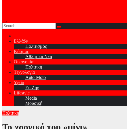
Ελλάδα
Πολιτισμός
Κόσμος
Αθλητικά Νέα
Οικονομία
Πολιτική
Τεχνολογία
Auto-Moto
Υγεία
Ευ Ζην
Lifestyle
Media
Μουσική
Πολιτική
Το χρονικό του «μίνι»