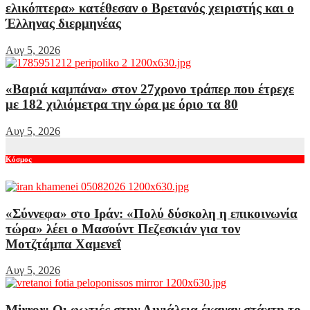
ελικόπτερα» κατέθεσαν ο Βρετανός χειριστής και ο
Έλληνας διερμηνέας
Αυγ 5, 2026
«Βαριά καμπάνα» στον 27χρονο τράπερ που έτρεχε
με 182 χιλιόμετρα την ώρα με όριο τα 80
Αυγ 5, 2026
Κόσμος
«Σύννεφα» στο Ιράν: «Πολύ δύσκολη η επικοινωνία
τώρα» λέει ο Μασούντ Πεζεσκιάν για τον
Μοτζτάμπα Χαμενεΐ
Αυγ 5, 2026
Mirror: Οι φωτιές στην Αιγιάλεια έκαναν στάχτη το