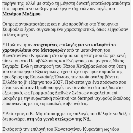
πυρήνα της, αλλά με στόχο τη μέγιστη δυνατή αποτελεσματικότητα
στο παραγόμενο κυβερνητικό έργο» σημειώνουν πηγές του
Μεγάρου Μαξίμου.
Οι τρεις αντικαταστάσεις και η μία προσθήκη στο Υπουργικό
Συμβούλιο έχουν συγκεκριμένα χαρακτηριστικά, όπως εξηγούσαν
οι ίδιες πηγές.
* Πρώτον, ήταν
στοχευμένες επιλογές για να καλυφθεί το
χαρτοφυλάκιο στο Μεταφορών
από τη μετακίνηση του
Κωνσταντίνου Κυρανάκη στο κόμμα και η θέση που άφησε κενή
πίσω του στο Περιβάλλοντος και Ενέργειας ο αείμνηστος Νίκος
Ταγαράς. Ενώ η επιστροφή του Τάσου Χατζηβασιλείου στη θέση
του υφυπουργού Εξωτερικών, έχει στόχο την προετοιμασία της
προεδρίας της Ευρωπαϊκής Ένωσης την οποία αναλαμβάνει η
Ελλάδα το β’ εξάμηνο του 2027. Πρόκειται για ένα πρόσωπο που
είναι κοντά στον Πρωθυπουργό, τον συνοδεύει στα ταξίδια στο
εξωτερικό, ως Γραμματέας Διεθνών Σχέσεων ασχολείται επί
μακρόν με την ευρωπαϊκή πολιτική και διατηρεί ισχυρούς διαύλους
επικοινωνίας με τις ευρωπαϊκές κυβερνήσεις.
* Δεύτερον, ο Κ. Μητσοτάκης με τις επιλογές του θέλησε να δείξει
ότι ποντάρει
στη νέα γενιά στελεχών της ΝΔ.
Εκτός από την επιλογή του Κωνσταντίνου Κυρανάκη ως νέου