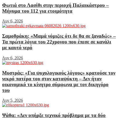
Φωτιά στο Λασίθι στην περιοχή Παλαικάστρου –
Μήνυμα του 112 για ετοιμότητα
Αυγ 6, 2026
Σαμοθράκη: «Μαμά νόμιζες ότι δε θα σε ξαναδώ;» –
Τα πρώτα λόγια του 22χρονου που έπεσε σε κανάλι
με καυτό νερό
Αυγ 6, 2026
Μυστράς: «Για ψυχολογικούς λόγους» κρατούσε τον
νεκρό πατέρα του στον καταψύκτη – Δεν ήταν
οικονομικό το κίνητρο σύμφωνα με τον δικηγόρο
του
Αυγ 5, 2026
Ψάθα: «Δεν υπήρξε τεχνικό πρόβλημα με τα δύο