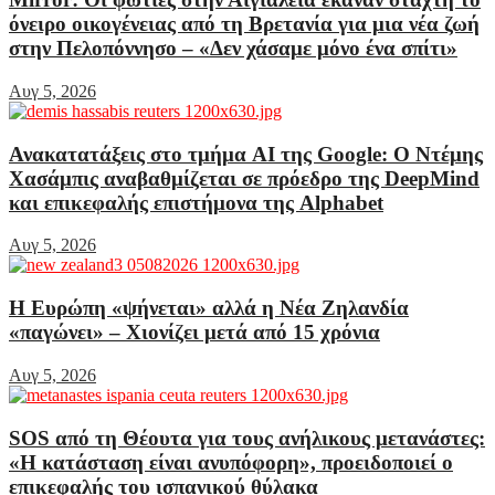
όνειρο οικογένειας από τη Βρετανία για μια νέα ζωή
στην Πελοπόννησο – «Δεν χάσαμε μόνο ένα σπίτι»
Αυγ 5, 2026
Ανακατατάξεις στο τμήμα AI της Google: Ο Ντέμης
Χασάμπις αναβαθμίζεται σε πρόεδρο της DeepMind
και επικεφαλής επιστήμονα της Alphabet
Αυγ 5, 2026
Η Ευρώπη «ψήνεται» αλλά η Νέα Ζηλανδία
«παγώνει» – Χιονίζει μετά από 15 χρόνια
Αυγ 5, 2026
SOS από τη Θέουτα για τους ανήλικους μετανάστες:
«Η κατάσταση είναι ανυπόφορη», προειδοποιεί ο
επικεφαλής του ισπανικού θύλακα