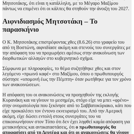
Μητσοτάκης, ότι είναι η κατάλληλη, με το Μέγαρο Μαξίμου
πάντως να επιμένει ότι οι κάλπες θα στηθούν την άνοιξη του 2027.
Αιφνιδιασμός Μητσοτάκη – Το
παρασκήνιο
Ο Κ. Μητσοτάκης επιστρέφοντας χθες (8.6.26) στο γραφείο του
από τη Βοστώνη, αιφνιδίασε ακόμη και στενούς του συνεργάτες με
την απόφαση του να προχωρήσει αμέσως στην ανακοίνωση των
διορθωτικών αλλαγών στο κυβερνητικό σχήμα.
Σύμφωνα με πληροφορίες, το θέμα συζητήθηκε χθες και στον
λεγόμενο «πρωινό καφέ» στο Μαξίμου, όπου ο πρωθυπουργός
σύστησε «υπομονή έως την Πέμπτη» όταν ρωτήθηκε για τον χρόνο
των ανακοινώσεων.
Η απόφαση του οι ανακοινώσεις να προηγηθούν της εκλογής
Κυρανάκη και να γίνουν το μεσημέρι, στόχο είχε να μπει «φρένο»
στην ονοματολογία που ξεκίνησε από το Σαββατοκύριακο, κάτι που
είχε προκαλέσει τον έντονο εκνευρισμό του. Από την Αμερική
ακόμη, είχε δώσει εντολή στους συνεργάτες του να
επικοινωνήσουν στον Τύπο ότι δεν έχει ληφθεί καμία απόφαση για
μετακινήσεις και αντικαταστάσεις, ότι
ο πρωθυπουργός θα
αποφασίσει από τη Δευτέρα και ότι οι ανακοινώσεις θα γίνουν