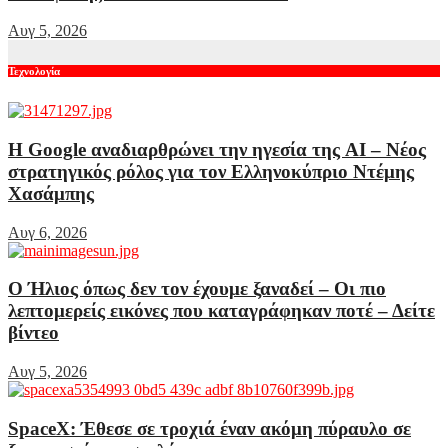
Αυγ 5, 2026
Τεχνολογία
Η Google αναδιαρθρώνει την ηγεσία της AI – Νέος
στρατηγικός ρόλος για τον Ελληνοκύπριο Ντέμης
Χασάμπης
Αυγ 6, 2026
Ο Ήλιος όπως δεν τον έχουμε ξαναδεί – Οι πιο
λεπτομερείς εικόνες που καταγράφηκαν ποτέ – Δείτε
βίντεο
Αυγ 5, 2026
SpaceX: Έθεσε σε τροχιά έναν ακόμη πύραυλο σε