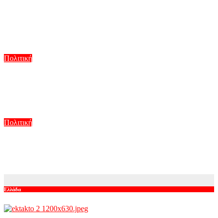
ΣΥΡΙΖΑ: Στη Βουλή οι αλλαγές στο Ταμείο Ανάκαμψης για
την Πολιτική Προστασία – Στο στόχαστρο οι περικοπές σε
εναέρια μέσα και έργα πρόληψης
Αυγ 5, 2026
Πολιτική
Μητσοτάκης στην υπογραφή συμφωνίας για την ηλεκτρική
διασύνδεση Ελλάδας – Κύπρου: «Ισχυρή ψήφος
εμπιστοσύνης» η είσοδος της Meridiam στην GSI
Αυγ 5, 2026
Πολιτική
Χατζηγιαννάκης της ΕΛΑΣ από Πόρτο Γερμενό: «Η ζημιά από
τη φωτιά είναι ανυπολόγιστη»
Αυγ 5, 2026
Ελλάδα