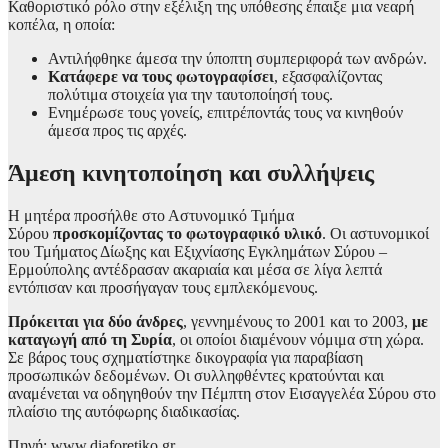
Καθοριστικό ρόλο στην εξέλιξη της υπόθεσης έπαιξε μια νεαρή
κοπέλα, η οποία:
Αντιλήφθηκε άμεσα την ύποπτη συμπεριφορά των ανδρών.
Κατάφερε να τους φωτογραφίσει
, εξασφαλίζοντας
πολύτιμα στοιχεία για την ταυτοποίησή τους.
Ενημέρωσε τους γονείς, επιτρέποντάς τους να κινηθούν
άμεσα προς τις αρχές.
Άμεση κινητοποίηση και συλλήψεις
Η μητέρα προσήλθε στο Αστυνομικό Τμήμα
Σύρου
προσκομίζοντας το φωτογραφικό υλικό
. Οι αστυνομικοί
του Τμήματος Δίωξης και Εξιχνίασης Εγκλημάτων Σύρου –
Ερμούπολης αντέδρασαν ακαριαία και μέσα σε λίγα λεπτά
εντόπισαν και προσήγαγαν τους εμπλεκόμενους.
Πρόκειται για δύο άνδρες
, γεννημένους το 2001 και το 2003,
με
καταγωγή από τη Συρία
, οι οποίοι διαμένουν νόμιμα στη χώρα.
Σε βάρος τους σχηματίστηκε δικογραφία για παραβίαση
προσωπικών δεδομένων. Οι συλληφθέντες κρατούνται και
αναμένεται να οδηγηθούν την Πέμπτη στον Εισαγγελέα Σύρου στο
πλαίσιο της αυτόφωρης διαδικασίας.
Πηγή: www.diaforetiko.gr