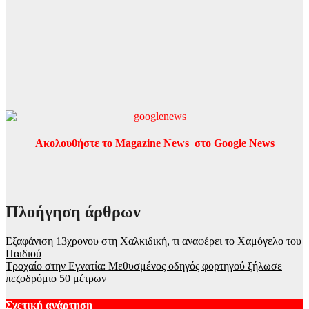
Ακολουθήστε το Magazine News στο Google News
Πλοήγηση άρθρων
Εξαφάνιση 13χρονου στη Χαλκιδική, τι αναφέρει το Χαμόγελο του
Παιδιού
Τροχαίο στην Εγνατία: Μεθυσμένος οδηγός φορτηγού ξήλωσε
πεζοδρόμιο 50 μέτρων
Σχετική ανάρτηση