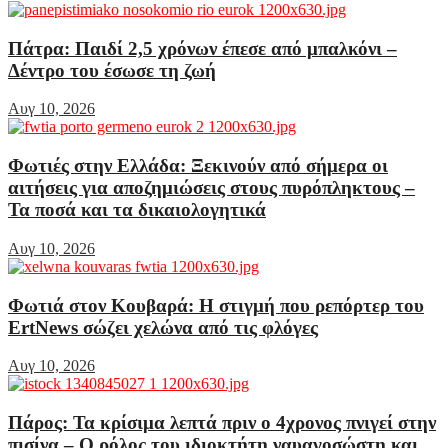
Πάτρα: Παιδί 2,5 χρόνων έπεσε από μπαλκόνι –
Δέντρο του έσωσε τη ζωή
Αυγ 10, 2026
Φωτιές στην Ελλάδα: Ξεκινούν από σήμερα οι
αιτήσεις για αποζημιώσεις στους πυρόπληκτους –
Τα ποσά και τα δικαιολογητικά
Αυγ 10, 2026
Φωτιά στον Κουβαρά: Η στιγμή που ρεπόρτερ του
ErtNews σώζει χελώνα από τις φλόγες
Αυγ 10, 2026
Πάρος: Τα κρίσιμα λεπτά πριν ο 4χρονος πνιγεί στην
πισίνα – Ο ρόλος του ιδιοκτήτη ναυαγοσώστη και