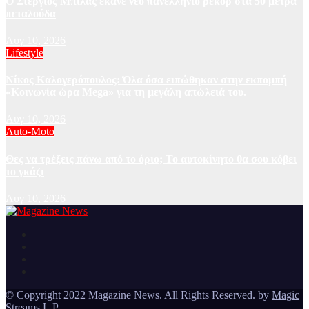
Ο Στέργιος Μπίλας έκανε νέο πανελλήνιο ρεκόρ στα 50 μέτρα
πεταλούδα
Αυγ 10, 2026
Lifestyle
Νίκος Καλογερόπουλος: Όλα όσα ειπώθηκαν στην εκπομπή
«Κοινωνία ώρα Mega» για τη μεγάλη απώλειά του.
Αυγ 10, 2026
Auto-Moto
Θες να τρέξεις πάνω από το όριο; Το αυτοκίνητο θα σου κόβει
το γκάζι
Αυγ 10, 2026
Ειδήσεις και νέα από την Ελλάδα και από όλο τον κόσμο
Magazine News
© Copyright 2022 Magazine News. All Rights Reserved. by
Magic
Streams L.P