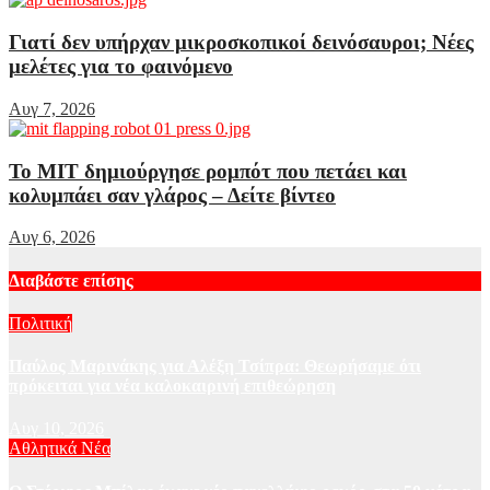
Γιατί δεν υπήρχαν μικροσκοπικοί δεινόσαυροι; Νέες
μελέτες για το φαινόμενο
Αυγ 7, 2026
Το MIT δημιούργησε ρομπότ που πετάει και
κολυμπάει σαν γλάρος – Δείτε βίντεο
Αυγ 6, 2026
Διαβάστε επίσης
Πολιτική
Παύλος Μαρινάκης για Αλέξη Τσίπρα: Θεωρήσαμε ότι
πρόκειται για νέα καλοκαιρινή επιθεώρηση
Αυγ 10, 2026
Αθλητικά Νέα