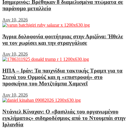
Ισημερινός: Βρέθηκαν 8 διαμελισμένα πτώματα σε
παράνομο μεταλλείο
Αυγ 10, 2026
Άγρια δολοφονία φοιτήτριας στην Αριζόνα: Ήθελε
να τον χωρίσει και την στραγγάλισε
Αυγ 10, 2026
ΗΠΑ – Ιράν: Τα παιχνίδια τακτικής Τραμπ για τα
Στενά του Ορμούζ και η «επιστροφή» στο
προσκήνιο του Μοτζτάμπα Χαμενεΐ
Αυγ 10, 2026
Ντάνιελ Κίναχαν: Ο «βασιλιάς του οργανωμένου
εγκλήματος» σιδηροδέσμιος από το Ντουμπάι στην
Ιρλανδία