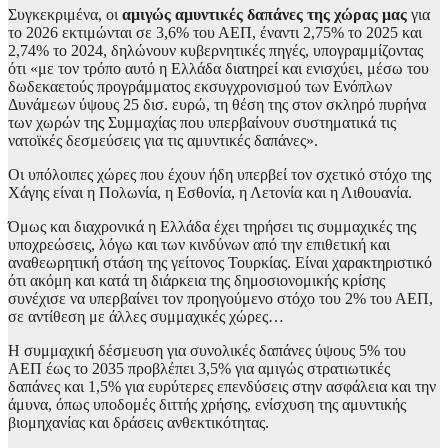
Συγκεκριμένα, οι
αμιγώς αμυντικές δαπάνες της χώρας μας
για
το 2026 εκτιμώνται σε 3,6% του ΑΕΠ, έναντι 2,75% το 2025 και
2,74% το 2024, δηλώνουν κυβερνητικές πηγές, υπογραμμίζοντας
ότι «με τον τρόπο αυτό η Ελλάδα διατηρεί και ενισχύει, μέσω του
δωδεκαετούς προγράμματος εκσυγχρονισμού των Ενόπλων
Δυνάμεων ύψους 25 δισ. ευρώ, τη θέση της στον σκληρό πυρήνα
των χωρών της Συμμαχίας που υπερβαίνουν συστηματικά τις
νατοϊκές δεσμεύσεις για τις αμυντικές δαπάνες».
Οι υπόλοιπες χώρες που έχουν ήδη υπερβεί τον σχετικό στόχο της
Χάγης είναι η Πολωνία, η Εσθονία, η Λετονία και η Λιθουανία.
Όμως και διαχρονικά η Ελλάδα έχει τηρήσει τις συμμαχικές της
υποχρεώσεις, λόγω και των κινδύνων από την επιθετική και
αναθεωρητική στάση της γείτονος Τουρκίας. Είναι χαρακτηριστικό
ότι ακόμη και κατά τη διάρκεια της δημοσιονομικής κρίσης
συνέχισε να υπερβαίνει τον προηγούμενο στόχο του 2% του ΑΕΠ,
σε αντίθεση με άλλες συμμαχικές χώρες…
Η συμμαχική δέσμευση για συνολικές δαπάνες ύψους 5% του
ΑΕΠ έως το 2035 προβλέπει 3,5% για αμιγώς στρατιωτικές
δαπάνες και 1,5% για ευρύτερες επενδύσεις στην ασφάλεια και την
άμυνα, όπως υποδομές διττής χρήσης, ενίσχυση της αμυντικής
βιομηχανίας και δράσεις ανθεκτικότητας.