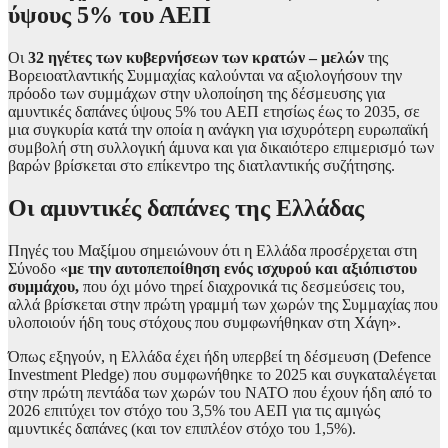
ύψους 5% του ΑΕΠ
Οι
32 ηγέτες των κυβερνήσεων των κρατών – μελών
της
Βορειοατλαντικής Συμμαχίας καλούνται να αξιολογήσουν την
πρόοδο των συμμάχων στην υλοποίηση της δέσμευσης για
αμυντικές δαπάνες ύψους 5% του ΑΕΠ ετησίως έως το 2035, σε
μια συγκυρία κατά την οποία η ανάγκη για ισχυρότερη ευρωπαϊκή
συμβολή στη συλλογική άμυνα και για δικαιότερο επιμερισμό των
βαρών βρίσκεται στο επίκεντρο της διατλαντικής συζήτησης.
Οι αμυντικές δαπάνες της Ελλάδας
Πηγές του Μαξίμου σημειώνουν ότι η Ελλάδα προσέρχεται στη
Σύνοδο «
με την αυτοπεποίθηση ενός ισχυρού και αξιόπιστου
συμμάχου,
που όχι μόνο τηρεί διαχρονικά τις δεσμεύσεις του,
αλλά βρίσκεται στην πρώτη γραμμή των χωρών της Συμμαχίας που
υλοποιούν ήδη τους στόχους που συμφωνήθηκαν στη Χάγη».
Όπως εξηγούν, η Ελλάδα έχει ήδη υπερβεί τη δέσμευση (Defence
Investment Pledge) που συμφωνήθηκε το 2025 και συγκαταλέγεται
στην πρώτη πεντάδα των χωρών του ΝΑΤΟ που έχουν ήδη από το
2026 επιτύχει τον στόχο του 3,5% του ΑΕΠ για τις αμιγώς
αμυντικές δαπάνες (και τον επιπλέον στόχο του 1,5%).