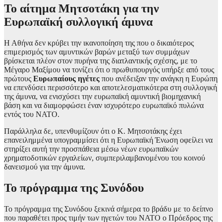
Το αίτημα Μητσοτάκη για την
Ευρωπαϊκή συλλογική άμυνα
Η Αθήνα δεν κρύβει την ικανοποίηση της που ο δικαιότερος
επιμερισμός των αμυντικών βαρών μεταξύ των συμμάχων
βρίσκεται πλέον στον πυρήνα της διατλαντικής σχέσης, με το
Μέγαρο Μαξίμου να τονίζει ότι ο πρωθυπουργός υπήρξε από τους
πρώτους
Ευρωπαίους ηγέτες
που ανέδειξαν την ανάγκη η Ευρώπη
να επενδύσει περισσότερο και αποτελεσματικότερα στη συλλογική
της άμυνα, να ενισχύσει την ευρωπαϊκή αμυντική βιομηχανική
βάση και να διαμορφώσει έναν ισχυρότερο ευρωπαϊκό πυλώνα
εντός του ΝΑΤΟ.
Παράλληλα δε, υπενθυμίζουν ότι ο Κ. Μητσοτάκης έχει
επανειλημμένα υπογραμμίσει ότι η Ευρωπαϊκή Ένωση οφείλει να
στηρίξει αυτή την προσπάθεια μέσω νέων ευρωπαϊκών
χρηματοδοτικών εργαλείων, συμπεριλαμβανομένου του κοινού
δανεισμού για την άμυνα.
Το πρόγραμμα της Συνόδου
Το πρόγραμμα της Συνόδου ξεκινά σήμερα το βράδυ με το δείπνο
που παραθέτει προς τιμήν των ηγετών του ΝΑΤΟ ο Πρόεδρος της