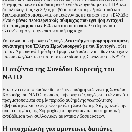
στιγμής να απαντά ότι διατηρεί στενή συνεργασία με τις ΗΠΑ και
ότι αξιολογεί τις εξελίξεις με βάση τα δικά της εξοπλιστικά και
διπλωματικά συμφέροντα, σημειώνοντας με έμφαση ότι η Ελλάδα
είναι ο
μόνος περιφερειακός σύμμαχος που έχει ήδη ενταχθεί
στο πρόγραμμα των F-35
και ότι αυτό αποτελεί σημαντικό
πλεονέκτημα για την αποτρεπτική της ισχύ.
Σύμφωνα με κυβερνητικές πηγές
δεν υπάρχει προγραμματισμένη
συνάντηση του Έλληνα Πρωθυπουργού με τον Ερντογάν,
ούτε
με τον Αμερικανό Πρόεδρο Τραμπ, ωστόσο είναι πιθανό να έχουν
κάποιο ολιγόλεπτο τετ α τετ στο πλαίσιο της Συνόδου του ΝΑΤΟ.
Η ατζέντα της Συνόδου Κορυφής του
ΝΑΤΟ
Η άμυνα είναι το βασικό θέμα στην επίσημη ατζέντα της Συνόδου
Κορυφής του ΝΑΤΟ, η οποία, κυβερνητικές πηγές σημειώνουν ότι
πραγματοποιείται σε μία περίοδο αυξημένης γεωπολιτικής
αβεβαιότητας και έναν χρόνο μετά τη Σύνοδο της Χάγης, κατά την
οποία οι ηγέτες της Συμμαχίας συμφώνησαν σε μια σημαντική
αναβάθμιση των συλλογικών αμυντικών δεσμεύσεων.
Η υποχρέωση για αμυντικές δαπάνες