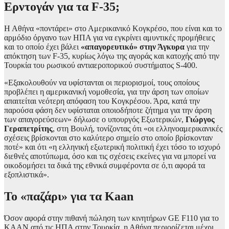
Ερντογάν για τα F-35;
Η Αθήνα «ποντάρει» στο Αμερικανικό Κογκρέσο, που είναι και το
αρμόδιο όργανο των ΗΠΑ για να εγκρίνει αμυντικές προμήθειες
και το οποίο έχει βάλει
«απαγορευτικό» στην Άγκυρα
για την
απόκτηση των F-35, κυρίως λόγω της αγοράς και κατοχής από την
Τουρκία του ρωσικού αντιαεροπορικού συστήματος S-400.
«Εξακολουθούν να υφίστανται οι περιορισμοί, τους οποίους
προβλέπει η αμερικανική νομοθεσία, για την άρση των οποίων
απαιτείται νεότερη απόφαση του Κογκρέσου. Άρα, κατά την
παρούσα φάση δεν υφίσταται οποιοδήποτε ζήτημα για την άρση
των απαγορεύσεων» δήλωσε ο υπουργός Εξωτερικών,
Γιώργος
Γεραπετρίτης
, στη Βουλή, τονίζοντας ότι «οι ελληνοαμερικανικές
σχέσεις βρίσκονται στο καλύτερο σημείο στο οποίο βρίσκονταν
ποτέ» και ότι ­«η ελληνική εξωτερική πολιτική έχει τόσο το ισχυρό
διεθνές αποτύπωμα, όσο και τις σχέσεις εκείνες για να μπορεί να
οικοδομήσει τα δικά της εθνικά συμφέροντα σε ό,τι αφορά τα
εξοπλιστικά».
Το «παζάρι» για τα Kaan
Όσον αφορά στην πιθανή πώληση των κινητήρων GE F110 για το
KAAN από τις ΗΠΑ στην Τουρκία, η Αθήνα περιορίζεται μέχρι