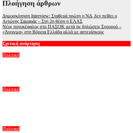
Πλοήγηση άρθρων
Δημοσκόπηση Interview: Σταθερά πρώτη η ΝΔ, δεν πείθει ο
Αντώνης Σαμαράς – Στη 2η θέση η ΕΛΑΣ
Νέος πονοκέφαλος στο ΠΑΣΟΚ μετά τις δηλώσεις Σγουρού –
«Άνοιγμα» στη Βόρεια Ελλάδα αλλά με αστερίσκους
Σχετική ανάρτηση
Πολιτική
Παύλος Μαρινάκης για Αλέξη Τσίπρα: Θεωρήσαμε ότι
πρόκειται για νέα καλοκαιρινή επιθεώρηση
Αυγ 10, 2026
Πολιτική
Αλέξης Τσίπρας: Από την καταγγελία του «καθεστώτος» σε
πρόταση διακυβέρνησης – «Το 2015 ήξερα τι ήθελα, αλλά δεν
ήξερα πώς να το κάνω»
Αυγ 10, 2026
Πολιτική