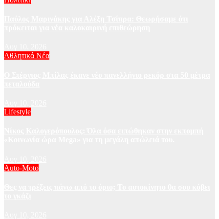
Παύλος Μαρινάκης για Αλέξη Τσίπρα: Θεωρήσαμε ότι
πρόκειται για νέα καλοκαιρινή επιθεώρηση
Αυγ 10, 2026
Αθλητικά Νέα
Ο Στέργιος Μπίλας έκανε νέο πανελλήνιο ρεκόρ στα 50 μέτρα
πεταλούδα
Αυγ 10, 2026
Lifestyle
Νίκος Καλογερόπουλος: Όλα όσα ειπώθηκαν στην εκπομπή
«Κοινωνία ώρα Mega» για τη μεγάλη απώλειά του.
Αυγ 10, 2026
Auto-Moto
Θες να τρέξεις πάνω από το όριο; Το αυτοκίνητο θα σου κόβει
το γκάζι
Αυγ 10, 2026