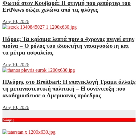
Φωτιά στον Κουβαρά: Η στιγμή που ρεπόρτερ του
ErtNews σώζει χελώνα από τις φλόγες
Αυγ 10, 2026
Πάρος: Τα κρίσιμα λεπτά πριν ο 4χρονος πνιγεί στην
πισίνα – Ο ρόλος του ιδιοκτήτη ναυαγοσώστη και
τα μέτρα ασφαλείας
Αυγ 10, 2026
Πλεύρης στο Breitbart: Η επανεκλογή Τραμπ άλλαξε
τη μεταναστευτική πολιτική – Η συνέντευξη που
αναδημοσίευσε ο Αμερικανός πρόεδρος
Αυγ 10, 2026
Κόσμος