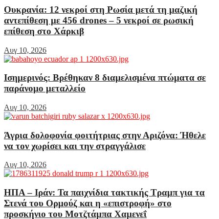
Ουκρανία: 12 νεκροί στη Ρωσία μετά τη μαζική
αντεπίθεση με 456 drones – 5 νεκροί σε ρωσική
επίθεση στο Χάρκιβ
Αυγ 10, 2026
Ισημερινός: Βρέθηκαν 8 διαμελισμένα πτώματα σε
παράνομο μεταλλείο
Αυγ 10, 2026
Άγρια δολοφονία φοιτήτριας στην Αριζόνα: Ήθελε
να τον χωρίσει και την στραγγάλισε
Αυγ 10, 2026
ΗΠΑ – Ιράν: Τα παιχνίδια τακτικής Τραμπ για τα
Στενά του Ορμούζ και η «επιστροφή» στο
προσκήνιο του Μοτζτάμπα Χαμενεΐ