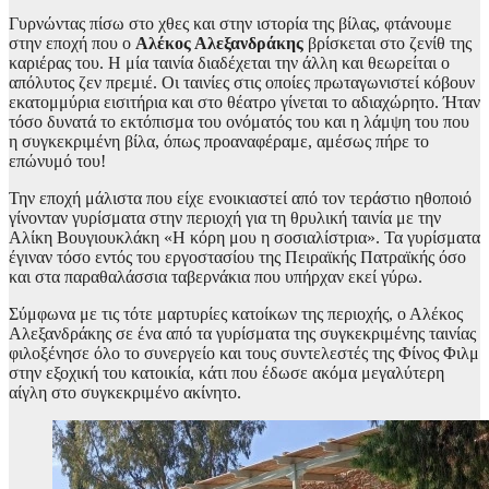
Γυρνώντας πίσω στο χθες και στην ιστορία της βίλας, φτάνουμε
στην εποχή που ο
Αλέκος Αλεξανδράκης
βρίσκεται στο ζενίθ της
καριέρας του. Η μία ταινία διαδέχεται την άλλη και θεωρείται ο
απόλυτος ζεν πρεμιέ. Οι ταινίες στις οποίες πρωταγωνιστεί κόβουν
εκατομμύρια εισιτήρια και στο θέατρο γίνεται το αδιαχώρητο. Ήταν
τόσο δυνατά το εκτόπισμα του ονόματός του και η λάμψη του που
η συγκεκριμένη βίλα, όπως προαναφέραμε, αμέσως πήρε το
επώνυμό του!
Την εποχή μάλιστα που είχε ενοικιαστεί από τον τεράστιο ηθοποιό
γίνονταν γυρίσματα στην περιοχή για τη θρυλική ταινία με την
Αλίκη Βουγιουκλάκη «Η κόρη μου η σοσιαλίστρια». Τα γυρίσματα
έγιναν τόσο εντός του εργοστασίου της Πειραϊκής Πατραϊκής όσο
και στα παραθαλάσσια ταβερνάκια που υπήρχαν εκεί γύρω.
Σύμφωνα με τις τότε μαρτυρίες κατοίκων της περιοχής, ο Αλέκος
Αλεξανδράκης σε ένα από τα γυρίσματα της συγκεκριμένης ταινίας
φιλοξένησε όλο το συνεργείο και τους συντελεστές της Φίνος Φιλμ
στην εξοχική του κατοικία, κάτι που έδωσε ακόμα μεγαλύτερη
αίγλη στο συγκεκριμένο ακίνητο.