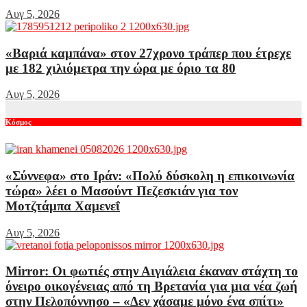
Αυγ 5, 2026
«Βαριά καμπάνα» στον 27χρονο τράπερ που έτρεχε
με 182 χιλιόμετρα την ώρα με όριο τα 80
Αυγ 5, 2026
Κόσμος
«Σύννεφα» στο Ιράν: «Πολύ δύσκολη η επικοινωνία
τώρα» λέει ο Μασούντ Πεζεσκιάν για τον
Μοτζτάμπα Χαμενεΐ
Αυγ 5, 2026
Mirror: Οι φωτιές στην Αιγιάλεια έκαναν στάχτη το
όνειρο οικογένειας από τη Βρετανία για μια νέα ζωή
στην Πελοπόννησο – «Δεν χάσαμε μόνο ένα σπίτι»