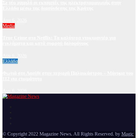
Σε νέο χαμηλό οι εκπομπές της ηλεκτροπαραγωγής στην
Ελλάδα μέσω της διασύνδεσης της Κρήτης
Αυγ 6, 2026
Media
True Crime στο Netflix: Τα καλύτερα ντοκιμαντέρ για
εγκλήματα και κατά συρροή δολοφόνους
Αυγ 6, 2026
Ελλάδα
Φωτιά στο Λασίθι στην περιοχή Παλαικάστρου – Μήνυμα του
112 για ετοιμότητα
Αυγ 6, 2026
Ειδήσεις και νέα από την Ελλάδα και από όλο τον κόσμο
Magazine News
© Copyright 2022 Magazine News. All Rights Reserved. by
Magic