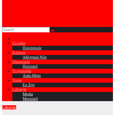
Ελλάδα
Πολιτισμός
Κόσμος
Αθλητικά Νέα
Οικονομία
Πολιτική
Τεχνολογία
Auto-Moto
Υγεία
Ευ Ζην
Lifestyle
Media
Μουσική
Lifestyle