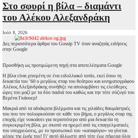
Στο σφυρί η βίλα – διαμάντι
του Αλέκου Αλεξανδράκη
Ιούλ 8, 2026
Δες περισσότερα άρθρα του Gossip TV όταν αναζητάς ειδήσεις
στην Google
Προσθήκη ως προτιμώμενη πηγή στα αποτελέσματα Google
Η βίλα είναι χτισμένη σε ένα ειδυλλιακό τοπίο, εκεί όπου τη
δεκαετία του ’60 ο μεγάλος σταρ του θεάτρου και κινηματογράφου
Αλέκος Αλεξανδράκης συνήθιζε να απολαμβάνει τις ελεύθερες
ώρες του μαζί με τα δύο παιδιά του καθώς και την τότε σύζυγό του
Βερένα Γκάουερ!
Μακριά από τα αδιάκριτα βλέμματα και τις χιλιάδες θαυμάστριές
του που τον πολιορκούσαν σε κάθε του βήμα, ο μεγάλος σταρ της
εποχής είχε νοικιάσει για περισσότερο από μια δεκαετία τη
συγκεκριμένη βίλα, με σκοπό να ηρεμεί από τις επαγγελματικές
του υποχρεώσεις, με το προσωπικό του «καταφύγιο» να γίνεται
μέρος της ζωής του! Γι’ αυτό άλλωστε από τότε έως σήμερα όλοι