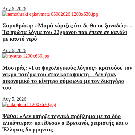
Αυγ 6, 2026
Σαμοθράκη: «Μαμά νόμιζες ότι δε θα σε ξαναδώ;» –
Τα πρώτα λόγια του 22χρονου που έπεσε σε κανάλι
με καυτό νερό
Αυγ 6, 2026
Μυστράς: «Για ψυχολογικούς λόγους» κρατούσε τον
νεκρό πατέρα του στον καταψύκτη – Δεν ήταν
οικονομικό το κίνητρο σύμφωνα με τον δικηγόρο
του
Αυγ 5, 2026
Ψάθα: «Δεν υπήρξε τεχνικό πρόβλημα με τα δύο
ελικόπτερα» κατέθεσαν ο Βρετανός χειριστής και ο
Έλληνας διερμηνέας