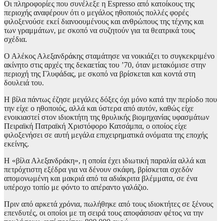
Οι πληροφορίες που συνέλεξε η Espresso από κατοίκους της
περιοχής αναφέρουν ότι ο μεγάλος ηθοποιός πολλές φορές
φιλοξενούσε εκεί διανοουμένους και ανθρώπους της τέχνης και
των γραμμάτων, με σκοπό να συζητούν για τα θεατρικά τους
σχέδια.
Ο Αλέκος Αλεξανδράκης σταμάτησε να νοικιάζει το συγκεκριμένο
ακίνητο στις αρχές της δεκαετίας του ’70, όταν μετακόμισε στην
περιοχή της Γλυφάδας, με σκοπό να βρίσκεται και κοντά στη
δουλειά του.
Η βίλα πάντως έζησε μεγάλες δόξες όχι μόνο κατά την περίοδο που
την είχε ο ηθοποιός, αλλά και ύστερα από αυτόν, καθώς είχε
ενοικιαστεί στον ιδιοκτήτη της θρυλικής βιομηχανίας υφασμάτων
Πειραϊκή Πατραϊκή Χριστόφορο Κατσάμπα, ο οποίος είχε
φιλοξενήσει σε αυτή μεγάλα επιχειρηματικά ονόματα της εποχής
εκείνης.
Η «βίλα Αλεξανδράκη», η οποία έχει ιδιωτική παραλία αλλά και
πετρόχτιστη εξέδρα για να δένουν σκάφη, βρίσκεται σχεδόν
απομονωμένη και μακριά από τα αδιάκριτα βλέμματα, σε ένα
υπέροχο τοπίο με φόντο το απέραντο γαλάζιο.
Πριν από αρκετά χρόνια, πωλήθηκε από τους ιδιοκτήτες σε ξένους
επενδυτές, οι οποίοι με τη σειρά τους αποφάσισαν φέτος να την