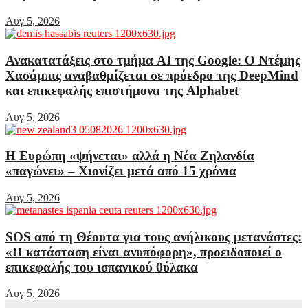
Αυγ 5, 2026
Ανακατατάξεις στο τμήμα AI της Google: Ο Ντέμης
Χασάμπις αναβαθμίζεται σε πρόεδρο της DeepMind
και επικεφαλής επιστήμονα της Alphabet
Αυγ 5, 2026
Η Ευρώπη «ψήνεται» αλλά η Νέα Ζηλανδία
«παγώνει» – Χιονίζει μετά από 15 χρόνια
Αυγ 5, 2026
SOS από τη Θέουτα για τους ανήλικους μετανάστες:
«Η κατάσταση είναι ανυπόφορη», προειδοποιεί ο
επικεφαλής του ισπανικού θύλακα
Αυγ 5, 2026