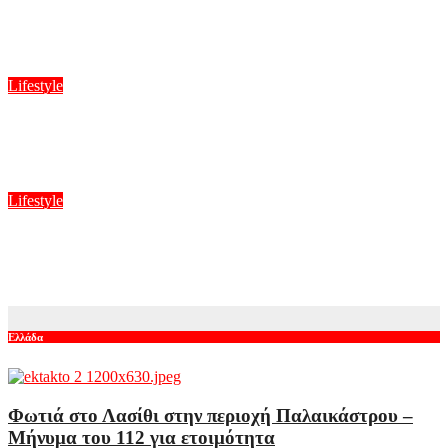
Σταματίνα Τσιμτσιλή: Αγχώθηκα με το πόσο γρήγορα περνά η
ζωή
Αυγ 6, 2026
Lifestyle
Δημουλίδου:«Οι αναγνώστες που με ακολουθούν με θεωρούν
κορυφαία, οι haters λογοτεχνικό σκουπίδι»
Αυγ 6, 2026
Lifestyle
Μελέτης Ηλίας: Πολλοί γονείς παρασυρόμαστε από την
άσκηση εξουσίας και ξεφεύγουμε, χωρίς να το καταλαβαίνουμε
Αυγ 6, 2026
Ελλάδα
Φωτιά στο Λασίθι στην περιοχή Παλαικάστρου –
Μήνυμα του 112 για ετοιμότητα