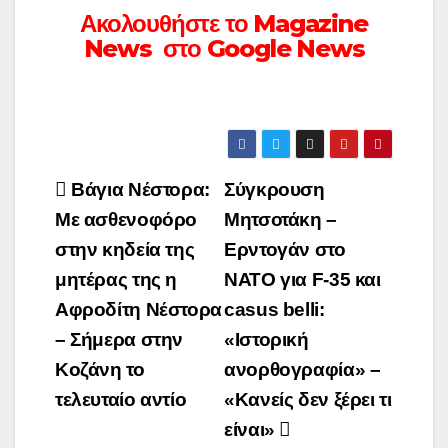
Ακολουθήστε το Magazine
News στο Google News
Πλοήγηση
Βάγια Νέστορα:
Σύγκρουση
άρθρων
Με ασθενοφόρο
Μητσοτάκη –
στην κηδεία της
Ερντογάν στο
μητέρας της η
ΝΑΤΟ για F-35 και
Αφροδίτη Νέστορα
casus belli:
– Σήμερα στην
«Ιστορική
Κοζάνη το
ανορθογραφία» –
τελευταίο αντίο
«Κανείς δεν ξέρει τι
είναι»