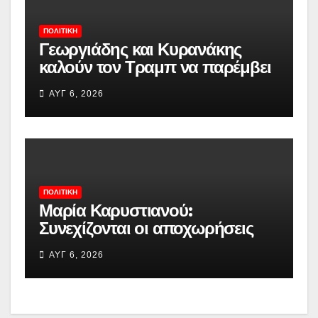
ΠΟΛΙΤΙΚΉ
Γεωργιάδης και Κυρανάκης
καλούν τον Τραμπ να παρέμβει
για τα Γλυπτά του Παρθενώνα:
ΑΥΓ 6, 2026
«Μπορεί να αφήσει ιστορική
παρακαταθήκη»
ΠΟΛΙΤΙΚΉ
Μαρία Καρυστιανού:
Συνεχίζονται οι αποχωρήσεις
από την «Ελπίδα για τη
ΑΥΓ 6, 2026
Δημοκρατία» – «Δεν συνθέτει,
αλλά λειτουργεί με αρχηγικά
στερεότυπα»