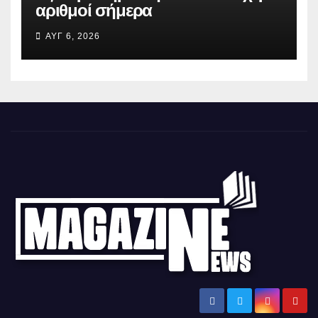
αριθμοί σήμερα
ΑΥΓ 6, 2026
Magazine News
Ειδήσεις και νέα από την Ελλάδα και από όλο τον κόσμο