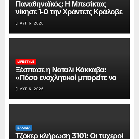
Παναθηναϊκός: Η Μπεσίκτας
νίκησε 1-0 την Χράντετς Κράλοβε
και την «έσπρωξε» προς το
ΑΥΓ 6, 2026
δρόμο του «τριφυλλιού»
LIFESTYLE
Ξέσπασε η Ναταλί Κάκκαβα:
«Πόσο ενοχλητικοί μπορείτε να
γίνετε;»
ΑΥΓ 6, 2026
ΕΛΛΆΔΑ
Τζόκερ κλήρωση 3101: Οι τυχεροί