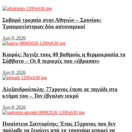
Σοβαρό τροχαίο στην Αθηνών – Σουνίου:
Τραυματίστηκαν δύο αστυνομικοί
Αυγ 9, 2026
Καιρός: Άγγιξε τους 40 βαθμούς η θερμοκρασία το
Σάββατο – Οι 8 περιοχές που «έβρασαν»
Αυγ 8, 2026
Αλεξανδρούπολη: 77χρονος έπεσε σε πηγάδι στο
κτήμα του – Τον έβγαλαν νεκρό
Αυγ 8, 2026
Ηφαίστειο Σαντορίνης: Ένας 15χρονος που δεν
πρόλαβε να ξεφύγει από το τσουνάμι μπορεί να