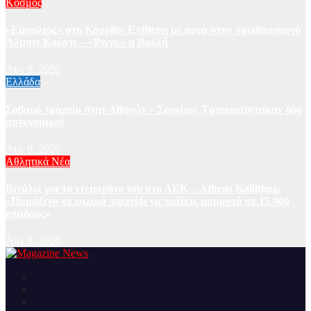
Κόσμος
«Εμφύλιος» στο Κόσοβο: Επίθεση με αυγά στον πρωθυπουργό
Άλμπιν Κούρτι – «Ρινγκ» η Βουλή
Αυγ 9, 2026
Ελλάδα
Σοβαρό τροχαίο στην Αθηνών – Σουνίου: Τραυματίστηκαν δύο
αστυνομικοί
Αυγ 9, 2026
Αθλητικά Νέα
Βιτάλις για το ντεμπούτο του στο ΑΕΚ – Athens Kallithea:
«Παράξενο σε φιλικό παιχνίδι να παίζεις μπροστά σε 15.000
οπαδούς»
Αυγ 9, 2026
Ειδήσεις και νέα από την Ελλάδα και από όλο τον κόσμο
Magazine News