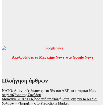
Ακολουθήστε το Magazine News στο Google News
Πλοήγηση άρθρων
ΝΑΤΟ: Αμυντικές δαπάνες στο 5% του ΑΕΠ το κεντρικό θέμα
στην ατζέντα της Συνόδου
Μουντιάλ 2026: Ο τζίρος από τα στοιχήματα ξεπερνά τα 60 δισ.
δολάρια – «Έκρηξη» στο Predictions Market