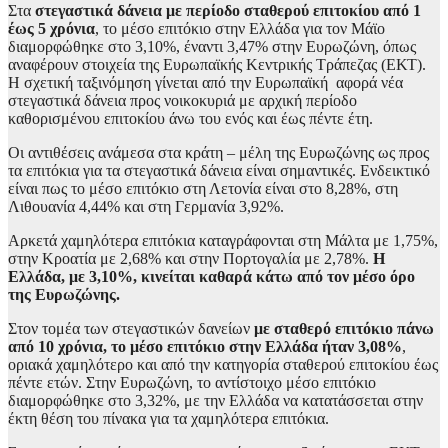
Στα
στεγαστικά δάνεια με περίοδο σταθερού επιτοκίου από 1
έως 5 χρόνια
, το μέσο επιτόκιο στην Ελλάδα για τον Μάϊο
διαμορφώθηκε στο 3,10%, έναντι 3,47% στην Ευρωζώνη, όπως
αναφέρουν στοιχεία της Ευρωπαϊκής Κεντρικής Τράπεζας (ΕΚΤ).
Η σχετική ταξινόμηση γίνεται από την Ευρωπαϊκή αφορά νέα
στεγαστικά δάνεια προς νοικοκυριά με αρχική περίοδο
καθορισμένου επιτοκίου άνω του ενός και έως πέντε έτη.
Οι αντιθέσεις ανάμεσα στα κράτη – μέλη της Ευρωζώνης ως προς
τα επιτόκια για τα στεγαστικά δάνεια είναι σημαντικές. Ενδεικτικό
είναι πως το μέσο επιτόκιο στη Λετονία είναι στο 8,28%, στη
Λιθουανία 4,44% και στη Γερμανία 3,92%.
Αρκετά χαμηλότερα επιτόκια καταγράφονται στη Μάλτα με 1,75%,
στην Κροατία με 2,68% και στην Πορτογαλία με 2,78%.
Η
Ελλάδα, με 3,10%, κινείται καθαρά κάτω από τον μέσο όρο
της Ευρωζώνης.
Στον τομέα των στεγαστικών δανείων
με σταθερό επιτόκιο πάνω
από 10 χρόνια, το μέσο επιτόκιο στην Ελλάδα ήταν 3,08%
,
οριακά χαμηλότερο και από την κατηγορία σταθερού επιτοκίου έως
πέντε ετών. Στην Ευρωζώνη, το αντίστοιχο μέσο επιτόκιο
διαμορφώθηκε στο 3,32%, με την Ελλάδα να κατατάσσεται στην
έκτη θέση του πίνακα για τα χαμηλότερα επιτόκια.