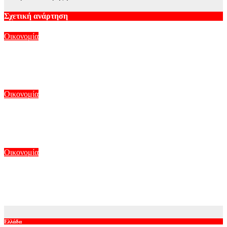
Σχετική ανάρτηση
Οικονομία
Έρχεται η ψηφιακή Κάρτα Αγρότη – Τι αλλάζει από 28
Αυγούστου
Αυγ 8, 2026
Οικονομία
Γιαούρτι, ακτινίδια και φράουλες: Οι τρεις καταλύτες που
κρατούν ψηλά τις ελληνικές εξαγωγές τροφίμων
Αυγ 8, 2026
Οικονομία
Η «οικονομία της ξαπλώστρας» και πόσο κοστίζει μια μέρα
στην παραλία
Αυγ 8, 2026
Ελλάδα