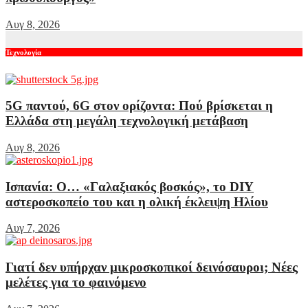
Αυγ 8, 2026
Τεχνολογία
5G παντού, 6G στον ορίζοντα: Πού βρίσκεται η
Ελλάδα στη μεγάλη τεχνολογική μετάβαση
Αυγ 8, 2026
Ισπανία: Ο… «Γαλαξιακός βοσκός», το DIY
αστεροσκοπείο του και η ολική έκλειψη Ηλίου
Αυγ 7, 2026
Γιατί δεν υπήρχαν μικροσκοπικοί δεινόσαυροι; Νέες
μελέτες για το φαινόμενο