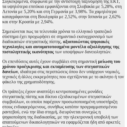
Συγκεκριμένα, σύμφωνα με την αντίστοιχη ταξινόμηση της ΕΚΤ,
τα υψηλότερα επιτόκια εμφανίζονται στη Σλοβακία με 5,28%, στη
Λετονία με 5,20% και στη Γερμανία με 3,98%. Τα χαμηλότερα
καταγράφονται στη Βουλγαρία με 2,52%, στην Ισπανία με 2,62%
και στην Κροατία με 2,94%.
Σημειώνεται πως τα τελευταία χρόνια το ελληνικό τραπεζικό
σύστημα έχει προχωρήσει σε σημαντικό εκσυγχρονισμό των
διαδικασιών στεγαστικής πίστης,
αξιοποιώντας ψηφιακές
τεχνολογίες και αυτοματοποιημένα μοντέλα αξιολόγησης της
πιστοληπτικής ικανότητας
των υποψήφιων δανειοληπτών.
Οι επενδύσεις αυτές έχουν συμβάλει στη σημαντική
μείωση του
χρόνου προέγκρισης και εκταμίευσης των στεγαστικών
δανείων
, ιδιαίτερα στις περιπτώσεις όπου δεν υπάρχουν νομικές,
τεχνικές ή άλλες εκκρεμότητες που σχετίζονται με το ακίνητο ή τον
φάκελο της χρηματοδότησης.
Οι τράπεζες έχουν αναπτύξει κεντροποιημένες μονάδες
στεγαστικής πίστης και δίκτυο εξειδικευμένων στεγαστικών
συμβούλων, οι οποίοι παρέχουν προσωποποιημένη υποστήριξη
στους ενδιαφερόμενους, συνήθως κατόπιν προγραμματισμένου
ραντεβού, ενώ την ίδια στιγμή, διευρύνεται συνεχώς η
ψηφιοποίηση της διαδικασίας, με την ηλεκτρονική υποβολή των
απαιτούμενων δικαιολογητικών να εφαρμόζεται ήδη από αρκετές