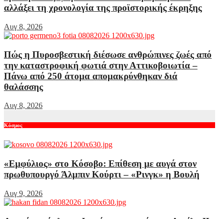
αλλάξει τη χρονολογία της προϊστορικής έκρηξης
Αυγ 8, 2026
Πώς η Πυροσβεστική διέσωσε ανθρώπινες ζωές από
την καταστροφική φωτιά στην Αττικοβοιωτία –
Πάνω από 250 άτομα απομακρύνθηκαν διά
θαλάσσης
Αυγ 8, 2026
Κόσμος
«Εμφύλιος» στο Κόσοβο: Επίθεση με αυγά στον
πρωθυπουργό Άλμπιν Κούρτι – «Ρινγκ» η Βουλή
Αυγ 9, 2026