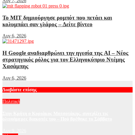
Αυγ 7, 2026
Το MIT δημιούργησε ρομπότ που πετάει και
κολυμπάει σαν γλάρος – Δείτε βίντεο
Αυγ 6, 2026
Η Google αναδιαρθρώνει την ηγεσία της AI – Νέος
στρατηγικός ρόλος για τον Ελληνοκύπριο Ντέμης
Χασάμπης
Αυγ 6, 2026
Διαβάστε επίσης
Πολιτική
Στην Κρήτη ο Κυριάκος Μητσοτάκης, συνεχίζει τις
ολιγοήμερες διακοπές του – Πού βρέθηκε το Σάββατο
Αυγ 9, 2026