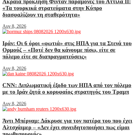
Ακραία πρόκληση Φιντάν παραμονές του Αττίλα ΙΙ:
«Τα τουρκικά στρατεύματα στην Κύπρο
διασφαλίζουν τη σταθερότητα»
Αυγ 8, 2026
Ιράν: Οι 6 όροι «φωτιά» στις ΗΠΑ για τα Στενά του
Ορμούζ – «Ποτέ δεν θα κάνουμε πίσω, είτε σε
πόλεμο είτε σε διαπραγματεύσεις»
Αυγ 8, 2026
CNN: Διπλωματική έξοδο των ΗΠΑ από τον πόλεμο
με το Ιράν ζητά ο κορυφαίος στρατηγός του Τραμπ
Αυγ 8, 2026
Άντι Μπέρναμ: Δάκρυσε για τον πατέρα του που έχει
Αλτσχάιμερ – «Δεν έχει συνειδητοποιήσει πως είμαι
πρωθυπουργός»