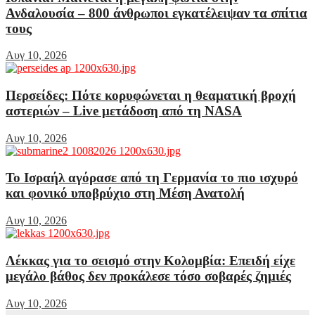
Ανδαλουσία – 800 άνθρωποι εγκατέλειψαν τα σπίτια
τους
Αυγ 10, 2026
Περσείδες: Πότε κορυφώνεται η θεαματική βροχή
αστεριών – Live μετάδοση από τη NASA
Αυγ 10, 2026
Το Ισραήλ αγόρασε από τη Γερμανία το πιο ισχυρό
και φονικό υποβρύχιο στη Μέση Ανατολή
Αυγ 10, 2026
Λέκκας για το σεισμό στην Κολομβία: Επειδή είχε
μεγάλο βάθος δεν προκάλεσε τόσο σοβαρές ζημιές
Αυγ 10, 2026