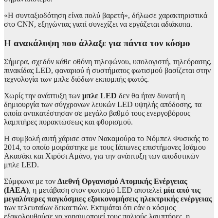
«Η συνταξιοδότηση είναι πολύ βαρετή», δήλωσε χαρακτηριστικά
στο CNN, εξηγώντας γιατί συνεχίζει να εργάζεται αδιάκοπα.
Η ανακάλυψη που άλλαξε για πάντα τον κόσμο
Σήμερα, σχεδόν κάθε οθόνη τηλεφώνου, υπολογιστή, τηλεόρασης,
πινακίδας LED, φαναριού ή συστήματος φωτισμού βασίζεται στην
τεχνολογία των μπλε διόδων εκπομπής φωτός.
Χωρίς την ανάπτυξη των
μπλε LED
δεν θα ήταν δυνατή η
δημιουργία των σύγχρονων λευκών LED υψηλής απόδοσης, τα
οποία αντικατέστησαν σε μεγάλο βαθμό τους ενεργοβόρους
λαμπτήρες πυρακτώσεως και φθορισμού.
Η συμβολή αυτή χάρισε στον Νακαμούρα το Νόμπελ Φυσικής το
2014, το οποίο μοιράστηκε με τους Ιάπωνες επιστήμονες Ισάμου
Ακασάκι και Χιρόσι Αμάνο, για την ανάπτυξη των αποδοτικών
μπλε LED.
Σύμφωνα με τον
Διεθνή Οργανισμό Ατομικής Ενέργειας
(IAEA)
, η μετάβαση στον φωτισμό LED αποτελεί
μία από τις
μεγαλύτερες παγκόσμιες εξοικονομήσεις ηλεκτρικής ενέργειας
των τελευταίων δεκαετιών. Εκτιμάται ότι εάν ο κόσμος
εξακολουθούσε να χρησιμοποιεί τους παλιούς λαμπτήρες, η