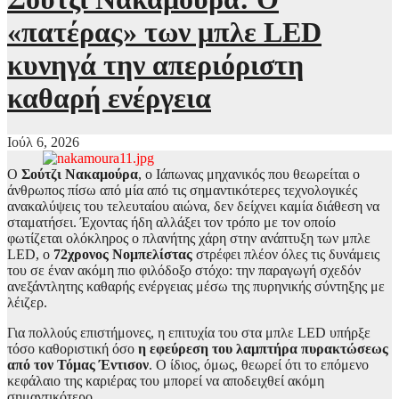
«πατέρας» των μπλε LED
κυνηγά την απεριόριστη
καθαρή ενέργεια
Ιούλ 6, 2026
Ο
Σούτζι Νακαμούρα
, ο Ιάπωνας μηχανικός που θεωρείται ο
άνθρωπος πίσω από μία από τις σημαντικότερες τεχνολογικές
ανακαλύψεις του τελευταίου αιώνα, δεν δείχνει καμία διάθεση να
σταματήσει. Έχοντας ήδη αλλάξει τον τρόπο με τον οποίο
φωτίζεται ολόκληρος ο πλανήτης χάρη στην ανάπτυξη των μπλε
LED, ο
72χρονος Νομπελίστας
στρέφει πλέον όλες τις δυνάμεις
του σε έναν ακόμη πιο φιλόδοξο στόχο: την παραγωγή σχεδόν
ανεξάντλητης καθαρής ενέργειας μέσω της πυρηνικής σύντηξης με
λέιζερ.
Για πολλούς επιστήμονες, η επιτυχία του στα μπλε LED υπήρξε
τόσο καθοριστική όσο
η εφεύρεση του λαμπτήρα πυρακτώσεως
από τον Τόμας Έντισον
. Ο ίδιος, όμως, θεωρεί ότι το επόμενο
κεφάλαιο της καριέρας του μπορεί να αποδειχθεί ακόμη
σημαντικότερο.