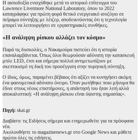
Η αισιοδοξία ενισχύθηκε μετά το ιστορικό επίτευγμα του
Lawrence Livermore National Laboratory, όπου το 2022
καταγράφηκε για πρώτη φορά θετικό ενεργειακό ισοζύγιο σε
πείραμα σύντηξης με λέιζερ, αποδεικνύοντας ότι η τεχνολογία
μπορεί να λειτουργήσει σε εργαστηριακές συνθήκες.
«Η ανάληψη ρίσκου αλλάζει τον κόσμο»
Παρά τις δυσκολίες, ο Νακαμούρα πιστεύει ότι η ιστορία
επαναλαμβάνεται. Όπως όλοι θεωρούσαν αδύνατη την κατασκευή
μπλε LED, έτσι και σήμερα πολλοί αντιμετωπίζουν με
σκεπτικισμό τη δική του προσέγγιση στην πυρηνική σύντηξη.
Ο ίδιος, όμως, παραμένει βέβαιος ότι αξίζει να κυνηγήσει ακόμη
ένα φαινομενικά αδύνατο όνειρο. Όταν ρωτήθηκε ποιο μήνυμα θα
έδινε στους νέους επιστήμονες, η απάντησή του ήταν λιτή αλλά
αποκαλυπτική: «Η ανάληψη ρίσκου είναι ύψιστης σημασίας».
Πηγή:
skai.gr
Διαβάστε τις Ειδήσεις σήμερα και ενημερωθείτε για τα πρόσφατα
νέα.
Ακολουθήστε το magazinenews.gr στο Google News και μάθετε
πρώτοι όλες τις ειδήσεις.