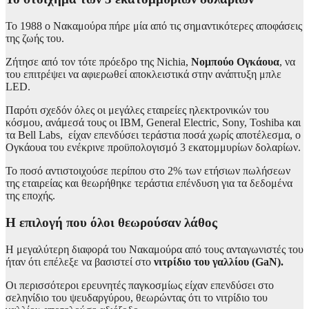
Το 1988 ο Νακαμούρα πήρε μία από τις σημαντικότερες αποφάσεις
της ζωής του.
Ζήτησε από τον τότε πρόεδρο της Nichia,
Νομπούο Ογκάουα
, να
του επιτρέψει να αφιερωθεί αποκλειστικά στην ανάπτυξη μπλε
LED.
Παρότι σχεδόν όλες οι μεγάλες εταιρείες ηλεκτρονικών του
κόσμου, ανάμεσά τους οι IBM, General Electric, Sony, Toshiba και
τα Bell Labs, είχαν επενδύσει τεράστια ποσά χωρίς αποτέλεσμα, ο
Ογκάουα του ενέκρινε προϋπολογισμό 3 εκατομμυρίων δολαρίων.
Το ποσό αντιστοιχούσε περίπου στο 2% των ετήσιων πωλήσεων
της εταιρείας και θεωρήθηκε τεράστια επένδυση για τα δεδομένα
της εποχής.
Η επιλογή που όλοι θεωρούσαν λάθος
Η μεγαλύτερη διαφορά του Νακαμούρα από τους ανταγωνιστές του
ήταν ότι επέλεξε να βασιστεί στο
νιτρίδιο του γαλλίου (GaN).
Οι περισσότεροι ερευνητές παγκοσμίως είχαν επενδύσει στο
σεληνίδιο του ψευδαργύρου, θεωρώντας ότι το νιτρίδιο του