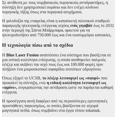
Σε αντίθεση με τους συμβατικούς πυρηνικούς αντιδραστήρες, η
σύντηξη δεν χρησιμοποιεί ουράνιο και δεν ενέχει κίνδυνο
πυρηνικής τήξης όπως στα πυρηνικά ατυχήματα.
Η φιλοδοξία της εταιρείας είναι η κατασκευή πιλοτικού σταθμού
παραγωγής ηλεκτρικής ενέργειας ισχύος
ενός γιγαβάτ
έως το 2032
στην περιοχή της Σάντα Μπάρμπαρα, αρκετού για να
ηλεκτροδοτήσει από 750.000 έως και ένα εκατομμύριο κατοικίες.
Η τεχνολογία πίσω από το σχέδιο
Η
Blue Laser Fusion
αναπτύσσει ένα σύστημα που βασίζεται σε
μια οπτική κοιλότητα ενίσχυσης, η οποία αποθηκεύει παλμούς
λέιζερ και αυξάνει την ισχύ τους έως και 100.000 φορές πριν
πλήξουν ένα μικροσκοπικό σφαιρίδιο ισοτόπων υδρογόνου.
Όπως εξηγεί το UCSB,
το λέιζερ λειτουργεί ως «σφυρί»
που
προκαλεί τη σύντηξη, ενώ
η ειδική κοιλότητα λειτουργεί ως
«αμόνι»,
συγκρατώντας την αντίδραση ώστε να παράγεται καθαρή
ενέργεια.
Η προσέγγιση αυτή διαφέρει από τις περισσότερες ερευνητικές
προσπάθειες παγκοσμίως, οι οποίες βασίζονται σε ισχυρά
μαγνητικά πεδία, όπως συμβαίνει στα έργα τύπου tokamak.