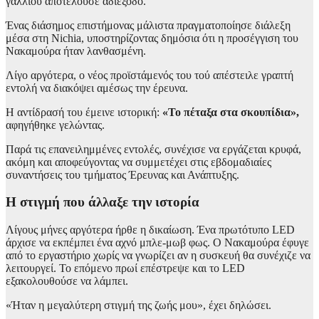
γαλλίου αποτελούσε αδιέξοδο.
Ένας διάσημος επιστήμονας μάλιστα πραγματοποίησε διάλεξη
μέσα στη Nichia, υποστηρίζοντας δημόσια ότι η προσέγγιση του
Νακαμούρα ήταν λανθασμένη.
Λίγο αργότερα, ο νέος προϊστάμενός του τού απέστειλε γραπτή
εντολή να διακόψει αμέσως την έρευνα.
Η αντίδρασή του έμεινε ιστορική:
«Το πέταξα στα σκουπίδια»,
αφηγήθηκε γελώντας.
Παρά τις επανειλημμένες εντολές, συνέχισε να εργάζεται κρυφά,
ακόμη και αποφεύγοντας να συμμετέχει στις εβδομαδιαίες
συναντήσεις του τμήματος Έρευνας και Ανάπτυξης.
Η στιγμή που άλλαξε την ιστορία
Λίγους μήνες αργότερα ήρθε η δικαίωση. Ένα πρωτότυπο LED
άρχισε να εκπέμπει ένα αχνό μπλε-μωβ φως. Ο Νακαμούρα έφυγε
από το εργαστήριο χωρίς να γνωρίζει αν η συσκευή θα συνέχιζε να
λειτουργεί. Το επόμενο πρωί επέστρεψε και το LED
εξακολουθούσε να λάμπει.
«Ήταν η μεγαλύτερη στιγμή της ζωής μου», έχει δηλώσει.