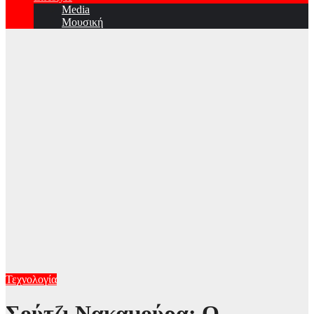
Media
Μουσική
Τεχνολογία
Σούτζι Νακαμούρα: Ο