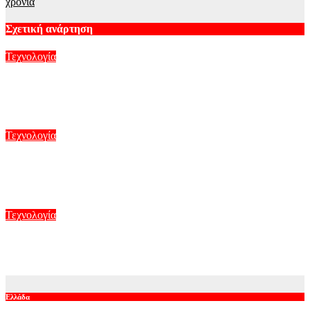
χρόνια
Σχετική ανάρτηση
Τεχνολογία
Meta: Ο Ζούκερμπεργκ ζητά λιγότερους περιορισμούς στις
ΗΠΑ για τα open-weight μοντέλα τεχνητής νοημοσύνης
Αυγ 10, 2026
Τεχνολογία
Αιολική πρωτιά στην Κίνα: Πλωτή πλατφόρμα 16 MW
τροφοδοτεί υπεράκτιο πετρελαϊκό πεδίο
Αυγ 10, 2026
Τεχνολογία
AI: Το άλικο γράμμα της βιομηχανίας της ψυχαγωγίας
Αυγ 9, 2026
Ελλάδα