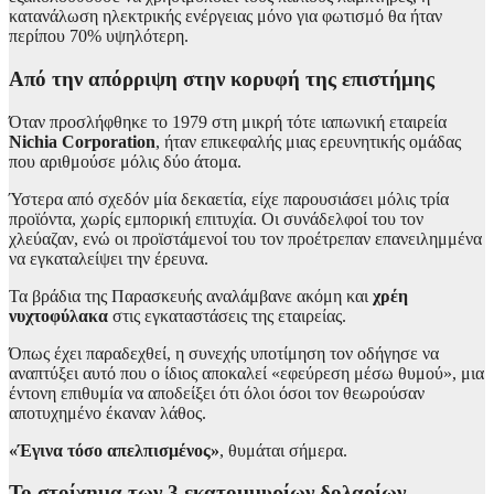
κατανάλωση ηλεκτρικής ενέργειας μόνο για φωτισμό θα ήταν
περίπου 70% υψηλότερη.
Από την απόρριψη στην κορυφή της επιστήμης
Όταν προσλήφθηκε το 1979 στη μικρή τότε ιαπωνική εταιρεία
Nichia Corporation
, ήταν επικεφαλής μιας ερευνητικής ομάδας
που αριθμούσε μόλις δύο άτομα.
Ύστερα από σχεδόν μία δεκαετία, είχε παρουσιάσει μόλις τρία
προϊόντα, χωρίς εμπορική επιτυχία. Οι συνάδελφοί του τον
χλεύαζαν, ενώ οι προϊστάμενοί του τον προέτρεπαν επανειλημμένα
να εγκαταλείψει την έρευνα.
Τα βράδια της Παρασκευής αναλάμβανε ακόμη και
χρέη
νυχτοφύλακα
στις εγκαταστάσεις της εταιρείας.
Όπως έχει παραδεχθεί, η συνεχής υποτίμηση τον οδήγησε να
αναπτύξει αυτό που ο ίδιος αποκαλεί «εφεύρεση μέσω θυμού», μια
έντονη επιθυμία να αποδείξει ότι όλοι όσοι τον θεωρούσαν
αποτυχημένο έκαναν λάθος.
«Έγινα τόσο απελπισμένος»
, θυμάται σήμερα.
Το στοίχημα των 3 εκατομμυρίων δολαρίων