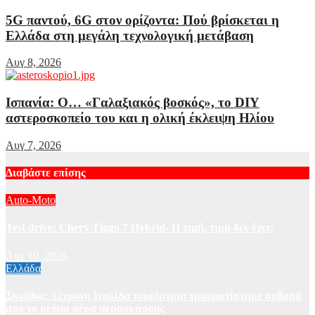
5G παντού, 6G στον ορίζοντα: Πού βρίσκεται η
Ελλάδα στη μεγάλη τεχνολογική μετάβαση
Αυγ 8, 2026
Ισπανία: Ο… «Γαλαξιακός βοσκός», το DIY
αστεροσκοπείο του και η ολική έκλειψη Ηλίου
Αυγ 7, 2026
Διαβάστε επίσης
Auto-Moto
Test drive: Chery Tiggo 7 Hybrid- Η τιμή, τιμή δεν έχει;
Αυγ 10, 2026
Ελλάδα
Σκιάθος: 52χρονη Ιταλίδα τουρίστρια τραυματίστηκε σοβαρά
από το ρεύμα αέρα αεροσκάφους