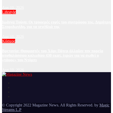
Αυγ 10, 2026
Lifestyle
Ιωάννα Τούνη: Οι τρυφερές ευχές του συντρόφου της, Δημήτρη
Σπυριδωνίδη, για τα γενέθλιά της
Αυγ 10, 2026
Κόσμος
Βρετανία: Θαυμαστές του Χάρι Πότερ άλλαξαν την πορεία
υποθαλάσσιου καλωδίου 430 εκατ. λιρών για να σωθεί ο
«τάφος» του Ντόμπι
Αυγ 10, 2026
Ειδήσεις και νέα από την Ελλάδα και από όλο τον κόσμο
Magazine News
© Copyright 2022 Magazine News. All Rights Reserved. by
Magic
Streams L.P