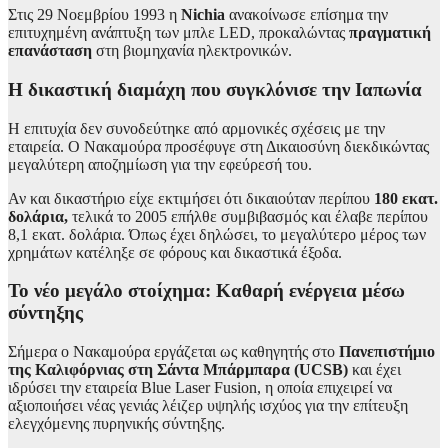
Στις 29 Νοεμβρίου 1993 η
Nichia
ανακοίνωσε επίσημα την
επιτυχημένη ανάπτυξη των μπλε LED, προκαλώντας
πραγματική
επανάσταση
στη βιομηχανία ηλεκτρονικών.
Η δικαστική διαμάχη που συγκλόνισε την Ιαπωνία
Η επιτυχία δεν συνοδεύτηκε από αρμονικές σχέσεις με την
εταιρεία. Ο Νακαμούρα προσέφυγε στη Δικαιοσύνη διεκδικώντας
μεγαλύτερη αποζημίωση για την εφεύρεσή του.
Αν και δικαστήριο είχε εκτιμήσει ότι δικαιούταν περίπου
180 εκατ.
δολάρια,
τελικά το 2005 επήλθε συμβιβασμός και έλαβε περίπου
8,1 εκατ. δολάρια. Όπως έχει δηλώσει, το μεγαλύτερο μέρος των
χρημάτων κατέληξε σε φόρους και δικαστικά έξοδα.
Το νέο μεγάλο στοίχημα: Καθαρή ενέργεια μέσω
σύντηξης
Σήμερα ο Νακαμούρα εργάζεται ως καθηγητής στο
Πανεπιστήμιο
της Καλιφόρνιας στη Σάντα Μπάρμπαρα (UCSB)
και έχει
ιδρύσει την εταιρεία Blue Laser Fusion, η οποία επιχειρεί να
αξιοποιήσει νέας γενιάς λέιζερ υψηλής ισχύος για την επίτευξη
ελεγχόμενης πυρηνικής σύντηξης.