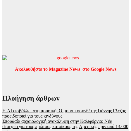
Ακολουθήστε το Magazine News στο Google News
Πλοήγηση άρθρων
Η AI εισβάλλει στη μουσική: Ο μουσικοσυνθέτης Γιάννης Γλέζος
προειδοποιεί για τους κινδύνους
Σπουδαία αρχαιολογική ανακάλυψη στην Καλιφόρνια: Νέα
στοιχεία για τους πρώτους κατοίκους της Αμερικής πριν από 13.000