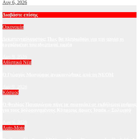
Αυγ 6, 2026
Διαβάστε επίσης
Οικονομία
Δεκαπενταύγουστος: Πως θα πληρωθούν για την αργία οι
εργαζόμενοι του ιδιωτικού τομέα
Αυγ 9, 2026
Αθλητικά Νέα
Ο Γιώργος Μασούρας ανακοινώθηκε από τη ΝΕΟΜ
Αυγ 9, 2026
Κόσμος
Ο Φειδίας Παναγιώτου πήγε με σορτσάκι σε εκδήλωση μνήμης
για τους δολοφονημένους Κύπριους ήρωες Ισαάκ – Σολωμού
Αυγ 9, 2026
Auto-Moto