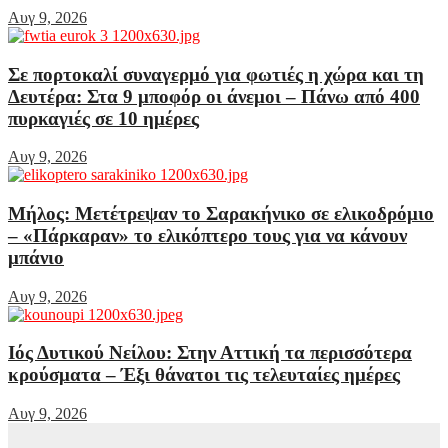
Αυγ 9, 2026
Σε πορτοκαλί συναγερμό για φωτιές η χώρα και τη
Δευτέρα: Στα 9 μποφόρ οι άνεμοι – Πάνω από 400
πυρκαγιές σε 10 ημέρες
Αυγ 9, 2026
Μήλος: Μετέτρεψαν το Σαρακήνικο σε ελικοδρόμιο
– «Πάρκαραν» το ελικόπτερο τους για να κάνουν
μπάνιο
Αυγ 9, 2026
Ιός Δυτικού Νείλου: Στην Αττική τα περισσότερα
κρούσματα – Έξι θάνατοι τις τελευταίες ημέρες
Αυγ 9, 2026