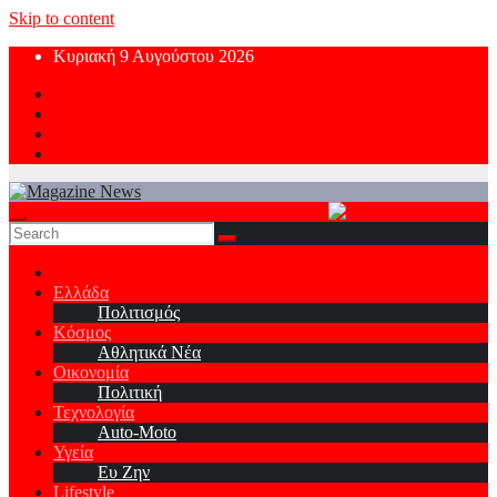
Skip to content
Κυριακή 9 Αυγούστου 2026
Ελλάδα
Πολιτισμός
Κόσμος
Αθλητικά Νέα
Οικονομία
Πολιτική
Τεχνολογία
Auto-Moto
Υγεία
Ευ Ζην
Lifestyle