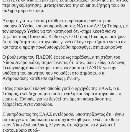
περί συγκυβέρνησης, μετατρέποντας την on air συζήτησή τους σε
σκληρό μπρα ντε φερ.
Αφορμή για την ένταση στάθηκε η πρόσφατη επίθεση του
υπουργού Υγείας και αντιπροέδρου της ΝΔ στον Αλέξη Τσίπρα, με
τον υπουργό Υγείας να τον κατηγορεί ότι «πήρε λεφτά για να
ψηφίσει τους Ποινικούς Κώδικες». Ο Πέτρος Παππάς υποστήριξε
ότι η βαρύτητα της κατηγορίας γεννά εύλογα ερωτήματα για το αν
και πότε ο πρώην πρωθυπουργός θα προσφύγει στη Δικαιοσύνη.
Ο βουλευτής του ΠΑΣΟΚ έφερε ως παράδειγμα τη στάση του
Νίκου Ανδρουλάκη, σημειώνοντας ότι όταν, όπως είπε, ο Άδωνις
Γεωργιάδης συκοφάντησε τον πρόεδρο του ΠΑΣΟΚ για την
υπόθεση του ακινήτου που νοικιάζει στο Δημόσιο, ο κ.
Ανδρουλάκης κατέθεσε αμέσως μήνυση.
«Μας προκαλεί εύλογη απορία γιατί ο αρχηγός της ΕΛΑΣ, ο κ.
Τσίπρας, ενώ δέχεται μια τόσο μεγάλη και βαριά κατηγορία…»,
είπε ο κ. Παππάς, για να δεχθεί την άμεση παρέμβαση της
Μαριζέτας Αντωνοπούλου.
Η εκπρόσωπος της ΕΛΑΣ αντέδρασε, υποστηρίζοντας ότι «έγινε
αυτεπάγγελτη διαδικασία και αρχειοθετήθηκε», ενώ επιτέθηκε
στον Νίκο Ανδρουλάκη, λέγοντας ότι «ξέχασε να δηλώσει 1
εκατομμύριο ευρώ».