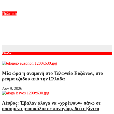
Αυγ 9, 2026
Πολιτική
Μαρία Καρυστιανού: Και ο Νίκος Μπρουτζάκης αποχώρησε
από την «Ελπίδα» – Καταγγέλλει αυθαιρεσία στη λήψη
αποφάσεων
Αυγ 8, 2026
Ελλάδα
Μία ώρα η αναμονή στο Τελωνείο Ευζώνων, στο
ρεύμα εξόδου από την Ελλάδα
Αυγ 9, 2026
Λέσβος: Έβαλαν άλογα να «χορέψουν» πάνω σε
σπασμένα μπουκάλια σε πανηγύρι, δείτε βίντεο