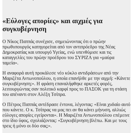
«Εύλογες απορίες» και αιχμές για
συγκυβέρνηση
Ο Νίκος Παππάς συνέχισε, σημειώνοντας ότι ο πρώην
πρωθυπουργός κατηγορείται από τον αντιπρόεδρο της Νέας
Δημοκρατίας και υπουργό Υγείας, ενώ υπενθύμισε και τις
καταγγελίες του πρώην προέδρου του ΣΥΡΙΖΑ για «μαύρα
ταμεία».
Η αναφορά αυτή προκάλεσε νέο κύκλο αντιδράσεων από την
Μαριζέτα Αντωνοπούλου, η οποία επανήλθε με την αιχμή: «Κάνετε
συγκυβέρνηση;». Η φράση επαναλήφθηκε αρκετές φορές,
λειτουργώντας σαν πολιτικό καρφί προς το ΠΑΣΟΚ για τη στάση
του απέναντι στον Αλέξη Τσίπρα.
Ο Πέτρος Παππάς αντέδρασε έντονα, λέγοντας: «Είναι χυδαίο αυτό
που κάνετε. Ο κ. Τσίπρας να μας πει αν θα κάνει μήνυση, αλλιώς
εύλογες απορίες εγείρονται». Η Μαριζέτα Αντωνοπούλου επέμεινε
στο ίδιο ύφος, σχολιάζοντας: «Συγκυβέρνηση βλέπω. Και με τους
τρεις ή μόνο οι δύο σας;».