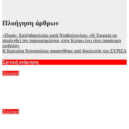
Πλοήγηση άρθρων
«Πυρά» Χατζηβασιλείου κατά Νταβούτογλου: «Η Τουρκία να
αποδεχθεί την πραγματικότητα, στην Κύπρο έχει γίνει παράνομη
εισβολή»
Η Κατερίνα Νοτοπούλου παραιτήθηκε από βουλευτής του ΣΥΡΙΖΑ
Σχετική ανάρτηση
Πολιτική
Ο Αλέξης Τσίπρας παρουσιάζει στη Θεσσαλονίκη το
οικονομικό πρόγραμμα της ΕΛΑΣ: Σχέδιο τετραετίας για
«δίκαιη ανάπτυξη»
Αυγ 9, 2026
Πολιτική
Στην Κρήτη ο Κυριάκος Μητσοτάκης, συνεχίζει τις
ολιγοήμερες διακοπές του – Πού βρέθηκε το Σάββατο