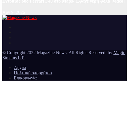
Εντόπισε δύο Ferrari F40 στο Maps- Έφαγε γερή φόλα [video]
Αυγ 9, 2026
Ειδήσεις και νέα από την Ελλάδα και από όλο τον κόσμο
Magazine News
© Copyright 2022 Magazine News. All Rights Reserved. by
Magic
Streams L.P
Αρχική
Πολιτική απορρήτου
Επικοινωνία