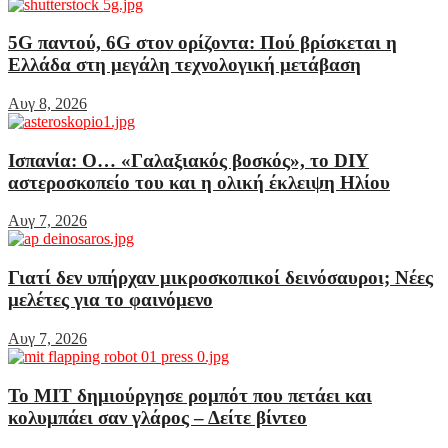
5G παντού, 6G στον ορίζοντα: Πού βρίσκεται η
Ελλάδα στη μεγάλη τεχνολογική μετάβαση
Αυγ 8, 2026
Ισπανία: Ο… «Γαλαξιακός βοσκός», το DIY
αστεροσκοπείο του και η ολική έκλειψη Ηλίου
Αυγ 7, 2026
Γιατί δεν υπήρχαν μικροσκοπικοί δεινόσαυροι; Νέες
μελέτες για το φαινόμενο
Αυγ 7, 2026
Το MIT δημιούργησε ρομπότ που πετάει και
κολυμπάει σαν γλάρος – Δείτε βίντεο