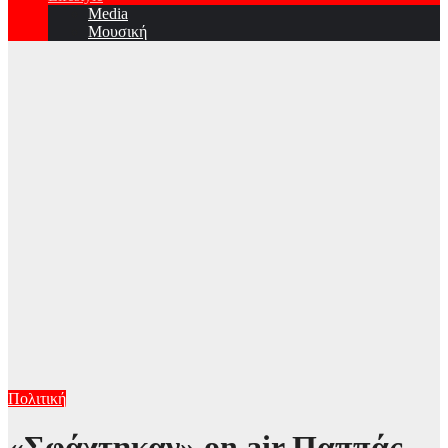
Media
Μουσική
Πολιτική
«Σφάχτηκαν» on air Παππάς –