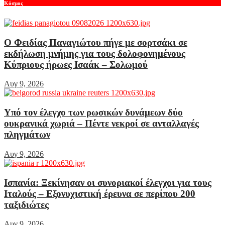
Κόσμος
Ο Φειδίας Παναγιώτου πήγε με σορτσάκι σε
εκδήλωση μνήμης για τους δολοφονημένους
Κύπριους ήρωες Ισαάκ – Σολωμού
Αυγ 9, 2026
Υπό τον έλεγχο των ρωσικών δυνάμεων δύο
ουκρανικά χωριά – Πέντε νεκροί σε ανταλλαγές
πληγμάτων
Αυγ 9, 2026
Ισπανία: Ξεκίνησαν οι συνοριακοί έλεγχοι για τους
Ιταλούς – Εξονυχιστική έρευνα σε περίπου 200
ταξιδιώτες
Αυγ 9, 2026