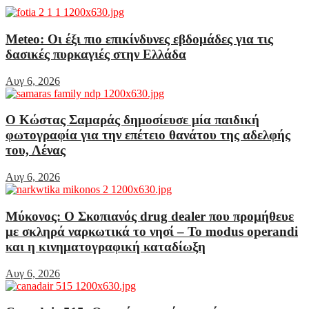
Meteo: Οι έξι πιο επικίνδυνες εβδομάδες για τις
δασικές πυρκαγιές στην Ελλάδα
Αυγ 6, 2026
Ο Κώστας Σαμαράς δημοσίευσε μία παιδική
φωτογραφία για την επέτειο θανάτου της αδελφής
του, Λένας
Αυγ 6, 2026
Μύκονος: Ο Σκοπιανός drug dealer που προμήθευε
με σκληρά ναρκωτικά το νησί – Το modus operandi
και η κινηματογραφική καταδίωξη
Αυγ 6, 2026