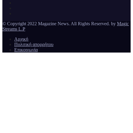
Magazine News
© Copyright 2022 Magazine News. All Rights Reserved. by
Magic
Streams L.P
Αρχική
Πολιτική απορρήτου
Επικοινωνία