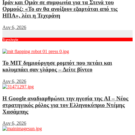
Ιράν και Ομάν σε συμφωνία για τα Στενά του
Ορμούζ: «Το αν θα ανοίξουν εξαρτάται από τις
ΗΠΑ», λέει η Τεχεράνη
Αυγ 6, 2026
Τεχνολογία
Το MIT δημιούργησε ρομπότ που πετάει και
κολυμπάει σαν γλάρος – Δείτε βίντεο
Αυγ 6, 2026
Η Google αναδιαρθρώνει την ηγεσία της AI – Νέος
στρατηγικός ρόλος για τον Ελληνοκύπριο Ντέμης
Χασάμπης
Αυγ 6, 2026