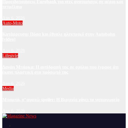
Προειδοποιήσεις Eurobank για νέες ανατιμήσεις σε αέριο και
πετρέλαιο
Αυγ 6, 2026
Auto-Moto
Κατάρρευση: Πόσα km έβγαλε ηλεκτρικό στην Autobahn
[video]
Αυγ 6, 2026
Lifestyle
Δανάη Μπάρκα: Η αντίδρασή της σε σχόλιο που έγραφε ότι
έκανε πλαστική στο πρόσωπό της
Αυγ 6, 2026
Media
Μπαμπά, σ’ αγαπώ spoiler: Η Βιργινία χάνει το νηπιαγωγείο
Αυγ 6, 2026
Ειδήσεις και νέα από την Ελλάδα και από όλο τον κόσμο