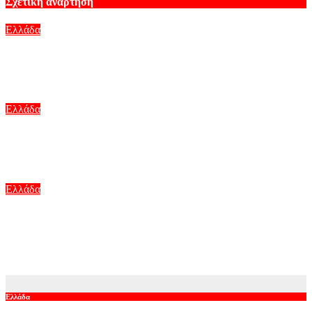
Σχετική ανάρτηση
Ελλάδα
Meteo: Οι έξι πιο επικίνδυνες εβδομάδες για τις δασικές
πυρκαγιές στην Ελλάδα
Αυγ 6, 2026
Ελλάδα
Ο Κώστας Σαμαράς δημοσίευσε μία παιδική φωτογραφία για
την επέτειο θανάτου της αδελφής του, Λένας
Αυγ 6, 2026
Ελλάδα
Μύκονος: Ο Σκοπιανός drug dealer που προμήθευε με σκληρά
ναρκωτικά το νησί – Το modus operandi και η
κινηματογραφική καταδίωξη
Αυγ 6, 2026
Ελλάδα