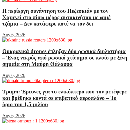
Η περίεργη συνάντηση του Πεζεσκιάν με τον
Χαμενεΐ στο πίσω μέρος αυτοκινήτου με φιμέ
τζάμια – Δεν κατάφερε ποτέ να τον δει
Αυγ 6, 2026
Ουκρανικά drones έπληξαν δύο ρωσικά διυλιστήρια
– Ένας νεκρός από ρωσικό χτύπημα σε πλοίο με ξένη
σημαία στη Μαύρη Θάλασσα
Αυγ 6, 2026
Τραμπ: Έρευνες για το ελικόπτερο που τον μετέφερε
και βρέθηκε κοντά σε επιβατικό αεροπλάνο – Το
όριο του 1,5 μιλίου
Αυγ 6, 2026