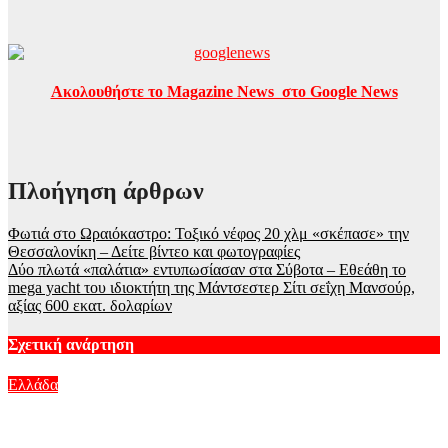
Ακολουθήστε το Magazine News στο Google News
Πλοήγηση άρθρων
Φωτιά στο Ωραιόκαστρο: Τοξικό νέφος 20 χλμ «σκέπασε» την
Θεσσαλονίκη – Δείτε βίντεο και φωτογραφίες
Δύο πλωτά «παλάτια» εντυπωσίασαν στα Σύβοτα – Εθεάθη το
mega yacht του ιδιοκτήτη της Μάντσεστερ Σίτι σεΐχη Μανσούρ,
αξίας 600 εκατ. δολαρίων
Σχετική ανάρτηση
Ελλάδα
Πάτρα: Παιδί 2,5 χρόνων έπεσε από μπαλκόνι – Δέντρο του
έσωσε τη ζωή