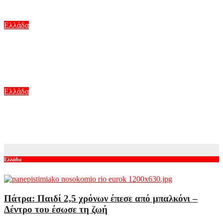
Αυγ 10, 2026
Ελλάδα
Φωτιές στην Ελλάδα: Ξεκινούν από σήμερα οι αιτήσεις για
αποζημιώσεις στους πυρόπληκτους – Τα ποσά και τα
δικαιολογητικά
Αυγ 10, 2026
Ελλάδα
Φωτιά στον Κουβαρά: Η στιγμή που ρεπόρτερ του ErtNews
σώζει χελώνα από τις φλόγες
Αυγ 10, 2026
Ελλάδα
Πάτρα: Παιδί 2,5 χρόνων έπεσε από μπαλκόνι –
Δέντρο του έσωσε τη ζωή