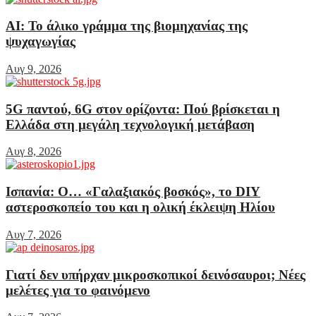
AI: Το άλικο γράμμα της βιομηχανίας της
ψυχαγωγίας
Αυγ 9, 2026
5G παντού, 6G στον ορίζοντα: Πού βρίσκεται η
Ελλάδα στη μεγάλη τεχνολογική μετάβαση
Αυγ 8, 2026
Ισπανία: Ο… «Γαλαξιακός βοσκός», το DIY
αστεροσκοπείο του και η ολική έκλειψη Ηλίου
Αυγ 7, 2026
Γιατί δεν υπήρχαν μικροσκοπικοί δεινόσαυροι; Νέες
μελέτες για το φαινόμενο