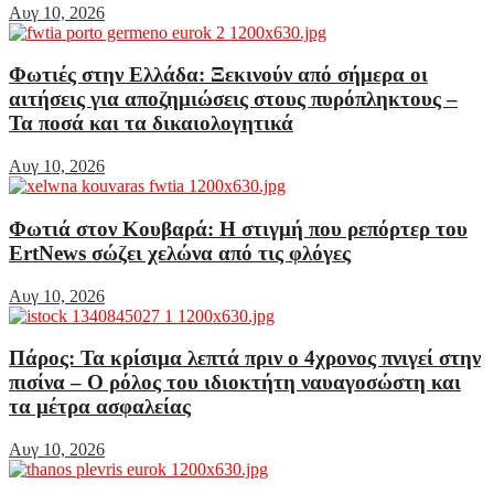
Αυγ 10, 2026
Φωτιές στην Ελλάδα: Ξεκινούν από σήμερα οι
αιτήσεις για αποζημιώσεις στους πυρόπληκτους –
Τα ποσά και τα δικαιολογητικά
Αυγ 10, 2026
Φωτιά στον Κουβαρά: Η στιγμή που ρεπόρτερ του
ErtNews σώζει χελώνα από τις φλόγες
Αυγ 10, 2026
Πάρος: Τα κρίσιμα λεπτά πριν ο 4χρονος πνιγεί στην
πισίνα – Ο ρόλος του ιδιοκτήτη ναυαγοσώστη και
τα μέτρα ασφαλείας
Αυγ 10, 2026