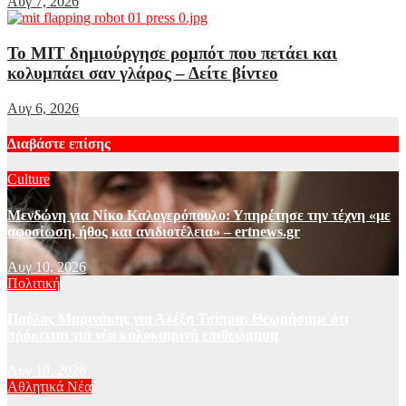
Αυγ 7, 2026
Το MIT δημιούργησε ρομπότ που πετάει και
κολυμπάει σαν γλάρος – Δείτε βίντεο
Αυγ 6, 2026
Διαβάστε επίσης
Culture
Μενδώνη για Νίκο Καλογερόπουλο: Υπηρέτησε την τέχνη «με
αφοσίωση, ήθος και ανιδιοτέλεια» – ertnews.gr
Αυγ 10, 2026
Πολιτική
Παύλος Μαρινάκης για Αλέξη Τσίπρα: Θεωρήσαμε ότι
πρόκειται για νέα καλοκαιρινή επιθεώρηση
Αυγ 10, 2026
Αθλητικά Νέα