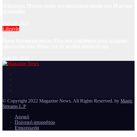
Ο Στέργιος Μπίλας έκανε νέο πανελλήνιο ρεκόρ στα 50 μέτρα
πεταλούδα
Αυγ 10, 2026
Lifestyle
Νίκος Καλογερόπουλος: Όλα όσα ειπώθηκαν στην εκπομπή
«Κοινωνία ώρα Mega» για τη μεγάλη απώλειά του.
Αυγ 10, 2026
Ειδήσεις και νέα από την Ελλάδα και από όλο τον κόσμο
Magazine News
© Copyright 2022 Magazine News. All Rights Reserved. by
Magic
Streams L.P
Αρχική
Πολιτική απορρήτου
Επικοινωνία