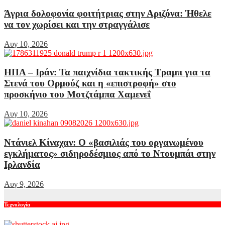
Άγρια δολοφονία φοιτήτριας στην Αριζόνα: Ήθελε
να τον χωρίσει και την στραγγάλισε
Αυγ 10, 2026
ΗΠΑ – Ιράν: Τα παιχνίδια τακτικής Τραμπ για τα
Στενά του Ορμούζ και η «επιστροφή» στο
προσκήνιο του Μοτζτάμπα Χαμενεΐ
Αυγ 10, 2026
Ντάνιελ Κίναχαν: Ο «βασιλιάς του οργανωμένου
εγκλήματος» σιδηροδέσμιος από το Ντουμπάι στην
Ιρλανδία
Αυγ 9, 2026
Τεχνολογία