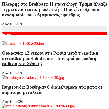
Πλεύρης στο Breitbart: Η επανεκλογή Τραμπ άλλαξε
τη μεταναστευτική πολιτική – Η συνέντευξη που
αναδημοσίευσε ο Αμερικανός πρόεδρος
Αυγ 10, 2026
Κόσμος
Ουκρανία: 12 νεκροί στη Ρωσία μετά τη μαζική
αντεπίθεση με 456 drones – 5 νεκροί σε ρωσική
επίθεση στο Χάρκιβ
Αυγ 10, 2026
Ισημερινός: Βρέθηκαν 8 διαμελισμένα πτώματα σε
παράνομο μεταλλείο
Αυγ 10, 2026