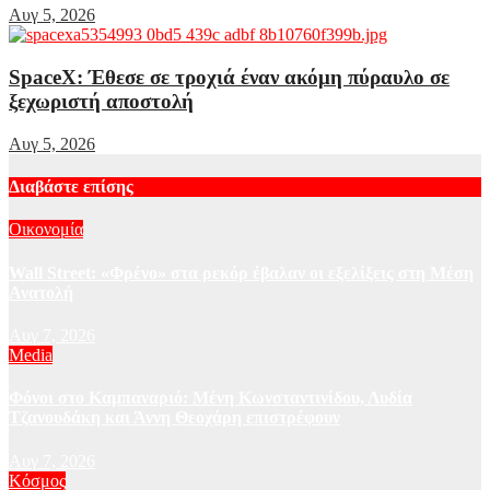
Αυγ 5, 2026
SpaceX: Έθεσε σε τροχιά έναν ακόμη πύραυλο σε
ξεχωριστή αποστολή
Αυγ 5, 2026
Διαβάστε επίσης
Οικονομία
Wall Street: «Φρένο» στα ρεκόρ έβαλαν οι εξελίξεις στη Μέση
Ανατολή
Αυγ 7, 2026
Media
Φόνοι στο Καμπαναριό: Μένη Κωνσταντινίδου, Λυδία
Τζανουδάκη και Άννη Θεοχάρη επιστρέφουν
Αυγ 7, 2026
Κόσμος