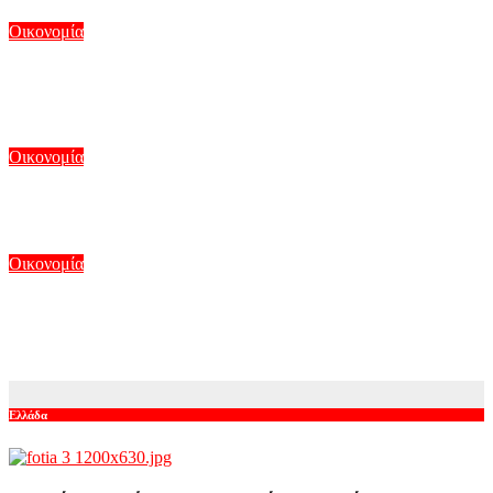
Οικονομία
Wall Street: «Φρένο» στα ρεκόρ έβαλαν οι εξελίξεις στη Μέση
Ανατολή
Αυγ 7, 2026
Οικονομία
Η Apollo Global εξαγοράζει την EasyJet με 7,7 δισ. δολάρια
Αυγ 6, 2026
Οικονομία
Χρηματοδότηση 1,44 εκατ. ευρώ στο Γηροκομείο Αθηνών για
ενεργειακή αναβάθμιση και ανακατασκευή
Αυγ 6, 2026
Ελλάδα