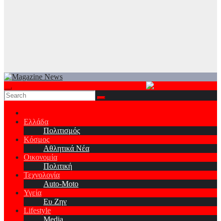
Ελλάδα
Πολιτισμός
Κόσμος
Αθλητικά Νέα
Οικονομία
Πολιτική
Τεχνολογία
Auto-Moto
Υγεία
Ευ Ζην
Lifestyle
Media