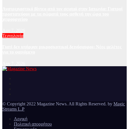
Ανατριχιαστικό βίντεο από τον σεισμό στην Ιαπωνία: Γιατροί
προστατεύουν με τα σώματά τους ασθενή την ώρα του
χειρουργείου
Αυγ 7, 2026
Τεχνολογία
Γιατί δεν υπήρχαν μικροσκοπικοί δεινόσαυροι; Νέες μελέτες
για το φαινόμενο
Αυγ 7, 2026
Ειδήσεις και νέα από την Ελλάδα και από όλο τον κόσμο
Magazine News
© Copyright 2022 Magazine News. All Rights Reserved. by
Magic
Streams L.P
Αρχική
Πολιτική απορρήτου