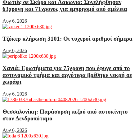
Φωτιές σε Σκύρο και Λακωνία: Συνελήφθησαν
63χρονη και 71χρονος για εμπρησμό από αμέλεια
Αυγ 6, 2026
Τζόκερ κλήρωση 3101: Οι τυχεροί αριθμοί σήμερα
Αυγ 6, 2026
Χανιά: Ερωτήματα για 75χρονη που έφυγε από το
αστυνομικό τμήμα και αργότερα βρέθηκε νεκρή σε
χωράφι
Αυγ 6, 2026
Θεσσαλονίκη: Παράσυρση πεζού από αυτοκίνητο
στον Δενδροπόταμο
Αυγ 6, 2026