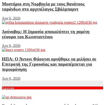
Μυστήριο στη Νορβηγία με τους θανάτους
ταράνδων στο αρχιπέλαγος Σβάλμπαρντ
Αυγ 6, 2026
Δούναβης: Η ξηρασία αποκαλύπτει τη χαμένη
γέφυρα του Κωνσταντίνου
Αυγ 6, 2026
ΗΠΑ: Ο Άντονι Φάουτσι αρνήθηκε να μιλήσει σε
Επιτροπή της Γερουσίας και παραπέμπεται για
περιφρόνηση
Αυγ 6, 2026
Τεχνολογία