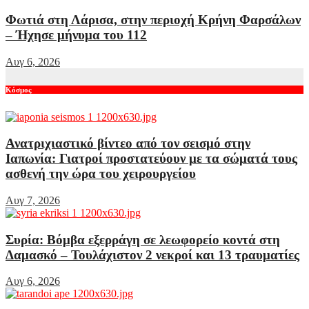
Φωτιά στη Λάρισα, στην περιοχή Κρήνη Φαρσάλων
– Ήχησε μήνυμα του 112
Αυγ 6, 2026
Κόσμος
Ανατριχιαστικό βίντεο από τον σεισμό στην
Ιαπωνία: Γιατροί προστατεύουν με τα σώματά τους
ασθενή την ώρα του χειρουργείου
Αυγ 7, 2026
Συρία: Βόμβα εξερράγη σε λεωφορείο κοντά στη
Δαμασκό – Τουλάχιστον 2 νεκροί και 13 τραυματίες
Αυγ 6, 2026