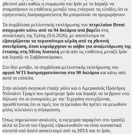
χθεσινό ράλι καθώς η συμφωνία του Ιράν με το Ισραήλ να
σταματήσουν οι επιθέσεις μεταξύ τους ενίσχυσε τις ελπίδες ότι οι
ειρηνευτικές διαπραγματεύσεις θα μπορούσαν να προχωρήσουν.
Τα συμβόλαια μελλοντικής εκπλήρωσης του
πετρελαίου Brent
υποχωρούν κάτω από τα 94 δολάρια ανά βαρέλι
στις
συναλλαγές της Τρίτης (9.6.2026), με αποτέλεσμα να
εξανεμίζονται τα περισσότερα κέρδη από τη χθεσινή
συνεδρίαση, όπου κυριάρχησαν οι φόβοι για αναζωπύρωση της
έντασης στη Μέση Ανατολή
μετά από τις επιθέσεις μεταξύ Ιράν
και Ισραήλ
το Σαββατοκύριακο.
Στο ίδιο μοτίβο, τα συμβόλαια μελλοντικής εκπλήρωσης του
αργού WTI διαπραγματεύονται στα 90 δολάρια
και κάτω από
αυτά τα επίπεδα.
Στην αλλαγή σκηνικού έπαιξε ρόλο και ο Αμερικανός Πρόεδρος
Ντόναλντ Τραμπ που προέτρεψε Ιράν και Ισραήλ να τα βρουν ενώ
δήλωσε ότι οι συνομιλίες με την Τεχεράνη συνεχίζονται,
προσθέτοντας ότι οι τιμές του πετρελαίου θα πρέπει να μειωθούν
μόλις τελειώσει η σύγκρουση.
Όπως σημειώνουν αναλυτές, η εκεχειρία παραμένει στο τραπέζι
αλλά τα Στενά του Ορμούζ εξακολουθούν να είναι ουσιαστικά
κλειστά υπό διπλό αποκλεισμό από τις ΗΠΑ και το Ιράν,