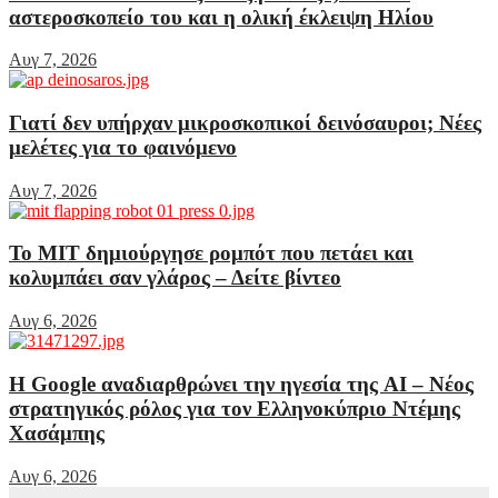
αστεροσκοπείο του και η ολική έκλειψη Ηλίου
Αυγ 7, 2026
Γιατί δεν υπήρχαν μικροσκοπικοί δεινόσαυροι; Νέες
μελέτες για το φαινόμενο
Αυγ 7, 2026
Το MIT δημιούργησε ρομπότ που πετάει και
κολυμπάει σαν γλάρος – Δείτε βίντεο
Αυγ 6, 2026
Η Google αναδιαρθρώνει την ηγεσία της AI – Νέος
στρατηγικός ρόλος για τον Ελληνοκύπριο Ντέμης
Χασάμπης
Αυγ 6, 2026