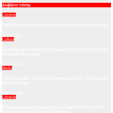
Διαβάστε επίσης
Lifestyle
Λυδία Κονιόρδου: «Δεν νιώθω ότι έχω κάνει κάποια καριέρα»
Αυγ 9, 2026
Culture
Σαντορίνη: Το εύρημα στην Τουρκία που λύνει έναν γρίφο του
Μινωικού Πολιτισμού
Αυγ 9, 2026
Media
Για Σένα spoiler: Στους πέντε δρόμους η Αλίκη – Της γυρίζουν
όλοι την πλάτη
Αυγ 9, 2026
Lifestyle
Η άγνωστη ιστορία πίσω από την τολμηρή σκηνή της Ζωής
Λάσκαρη και του Αλέκου Αλεξανδράκη