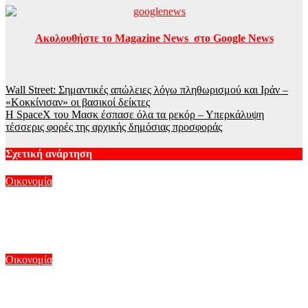
Ακολουθήστε το Magazine News στο Google News
Πλοήγηση
Wall Street: Σημαντικές απώλειες λόγω πληθωρισμού και Ιράν –
«Κοκκίνισαν» οι βασικοί δείκτες
άρθρων
Η SpaceX του Μασκ έσπασε όλα τα ρεκόρ – Υπερκάλυψη
τέσσερις φορές της αρχικής δημόσιας προσφοράς
Σχετική ανάρτηση
Οικονομία
Έρχεται η ψηφιακή Κάρτα Αγρότη – Τι αλλάζει από 28
Αυγούστου
Αυγ 8, 2026
Οικονομία
Γιαούρτι, ακτινίδια και φράουλες: Οι τρεις καταλύτες που
κρατούν ψηλά τις ελληνικές εξαγωγές τροφίμων