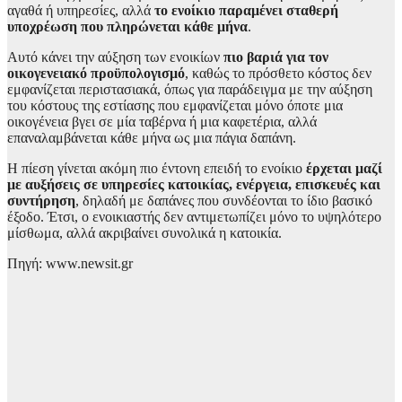
αγαθά ή υπηρεσίες, αλλά
το ενοίκιο παραμένει σταθερή
υποχρέωση που πληρώνεται κάθε μήνα
.
Αυτό κάνει την αύξηση των ενοικίων
πιο βαριά για τον
οικογενειακό προϋπολογισμό
, καθώς το πρόσθετο κόστος δεν
εμφανίζεται περιστασιακά, όπως για παράδειγμα με την αύξηση
του κόστους της εστίασης που εμφανίζεται μόνο όποτε μια
οικογένεια βγει σε μία ταβέρνα ή μια καφετέρια, αλλά
επαναλαμβάνεται κάθε μήνα ως μια πάγια δαπάνη.
Η πίεση γίνεται ακόμη πιο έντονη επειδή το ενοίκιο
έρχεται μαζί
με αυξήσεις σε υπηρεσίες κατοικίας, ενέργεια, επισκευές και
συντήρηση
, δηλαδή με δαπάνες που συνδέονται το ίδιο βασικό
έξοδο. Έτσι, ο ενοικιαστής δεν αντιμετωπίζει μόνο το υψηλότερο
μίσθωμα, αλλά ακριβαίνει συνολικά η κατοικία.
Πηγή: www.newsit.gr