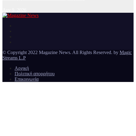
Αυγ 9, 2026
Ειδήσεις και νέα από την Ελλάδα και από όλο τον κόσμο
Magazine News
© Copyright 2022 Magazine News. All Rights Reserved. by
Magic
Streams L.P
Αρχική
Πολιτική απορρήτου
Επικοινωνία