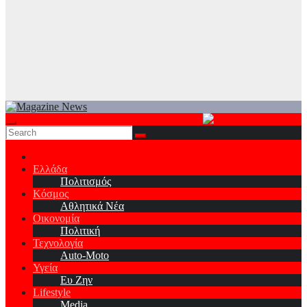
Ελλάδα
Πολιτισμός
Κόσμος
Αθλητικά Νέα
Οικονομία
Πολιτική
Τεχνολογία
Auto-Moto
Υγεία
Ευ Ζην
Lifestyle
Media