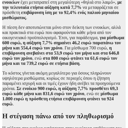
ενοικίων
έχει μετατραπεί στη μεγαλύτερη «θηλιά στο λαιμό»,
με
την τελευταία ετήσια αύξηση κατά 7,7%
να μεταφράζεται σε
πρόσθετη
επιβάρυνση ίση με το 92,4% ενός παλιού μηνιαίου
μισθώματος
.
Η πίεση δεν αποτυπώνεται μόνο στον δείκτη των ενοικίων, αλλά
και πρακτικά στα ευρώ που αφαιρούνται κάθε μήνα από τον
οικογενειακό προϋπολογισμό. Έτσι, για παράδειγμα,
για μίσθωμα
600 ευρώ, η αύξηση 7,7% σημαίνει 46,2 ευρώ παραπάνω τον
μήνα και 554,4 ευρώ τον χρόνο
. Για μίσθωμα 700 ευρώ,
η
επιβάρυνση ανεβαίνει στα 53,9 ευρώ τον μήνα και στα 646,8
ευρώ τον χρόνο
, ενώ
στα 800 ευρώ φτάνει τα 61,6 ευρώ τον
μήνα και τα 739,2 ευρώ σε ετήσια βάση
.
Το κόστος γίνεται ακόμη μεγαλύτερο για όσους πληρώνουν
υψηλότερα μισθώματα, κυρίως σε περιοχές όπου η ζήτηση
παραμένει ισχυρή και οι τιμές έχουν ήδη ανέβει τα προηγούμενα
χρόνια.
Σε ενοίκιο 900 ευρώ, η αύξηση 7,7% προσθέτει 69,3
ευρώ κάθε μήνα και 831,6 ευρώ τον χρόνο
, ενώ σε
μίσθωμα
1.000 ευρώ η πρόσθετη ετήσια επιβάρυνση φτάνει τα 924
ευρώ
.
Η στέγαση πάνω από τον πληθωρισμό