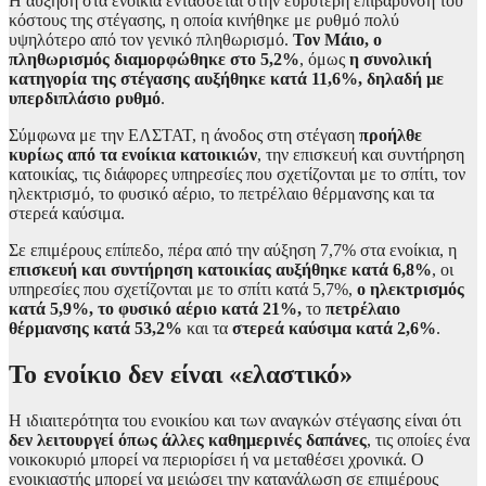
Η αύξηση στα ενοίκια εντάσσεται στην ευρύτερη επιβάρυνση του
κόστους της στέγασης, η οποία κινήθηκε με ρυθμό πολύ
υψηλότερο από τον γενικό πληθωρισμό.
Τον Μάιο, ο
πληθωρισμός διαμορφώθηκε στο 5,2%
, όμως
η συνολική
κατηγορία της στέγασης αυξήθηκε κατά 11,6%, δηλαδή με
υπερδιπλάσιο ρυθμό
.
Σύμφωνα με την ΕΛΣΤΑΤ, η άνοδος στη στέγαση
προήλθε
κυρίως από τα ενοίκια κατοικιών
, την επισκευή και συντήρηση
κατοικίας, τις διάφορες υπηρεσίες που σχετίζονται με το σπίτι, τον
ηλεκτρισμό, το φυσικό αέριο, το πετρέλαιο θέρμανσης και τα
στερεά καύσιμα.
Σε επιμέρους επίπεδο, πέρα από την αύξηση 7,7% στα ενοίκια, η
επισκευή και συντήρηση κατοικίας αυξήθηκε κατά 6,8%
, οι
υπηρεσίες που σχετίζονται με το σπίτι κατά 5,7%,
ο ηλεκτρισμός
κατά 5,9%, το φυσικό αέριο κατά 21%,
το
πετρέλαιο
θέρμανσης κατά 53,2%
και τα
στερεά καύσιμα κατά 2,6%
.
Το ενοίκιο δεν είναι «ελαστικό»
Η ιδιαιτερότητα του ενοικίου και των αναγκών στέγασης είναι ότι
δεν λειτουργεί όπως άλλες καθημερινές δαπάνες
, τις οποίες ένα
νοικοκυριό μπορεί να περιορίσει ή να μεταθέσει χρονικά. Ο
ενοικιαστής μπορεί να μειώσει την κατανάλωση σε επιμέρους