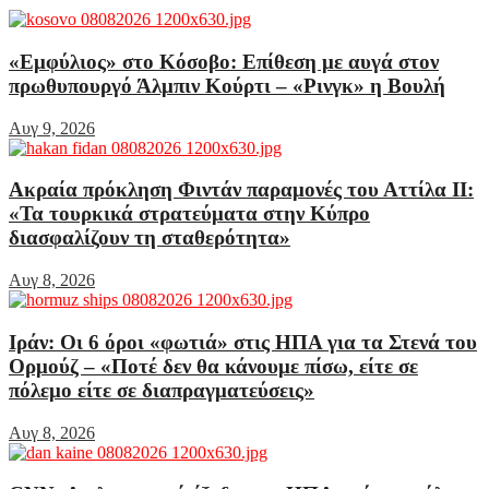
«Εμφύλιος» στο Κόσοβο: Επίθεση με αυγά στον
πρωθυπουργό Άλμπιν Κούρτι – «Ρινγκ» η Βουλή
Αυγ 9, 2026
Ακραία πρόκληση Φιντάν παραμονές του Αττίλα ΙΙ:
«Τα τουρκικά στρατεύματα στην Κύπρο
διασφαλίζουν τη σταθερότητα»
Αυγ 8, 2026
Ιράν: Οι 6 όροι «φωτιά» στις ΗΠΑ για τα Στενά του
Ορμούζ – «Ποτέ δεν θα κάνουμε πίσω, είτε σε
πόλεμο είτε σε διαπραγματεύσεις»
Αυγ 8, 2026