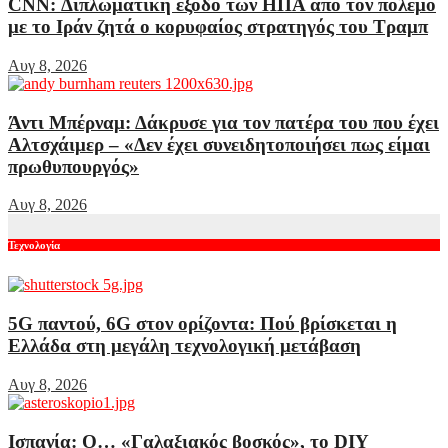
CNN: Διπλωματική έξοδο των ΗΠΑ από τον πόλεμο
με το Ιράν ζητά ο κορυφαίος στρατηγός του Τραμπ
Αυγ 8, 2026
Άντι Μπέρναμ: Δάκρυσε για τον πατέρα του που έχει
Αλτσχάιμερ – «Δεν έχει συνειδητοποιήσει πως είμαι
πρωθυπουργός»
Αυγ 8, 2026
Τεχνολογία
5G παντού, 6G στον ορίζοντα: Πού βρίσκεται η
Ελλάδα στη μεγάλη τεχνολογική μετάβαση
Αυγ 8, 2026
Ισπανία: Ο… «Γαλαξιακός βοσκός», το DIY