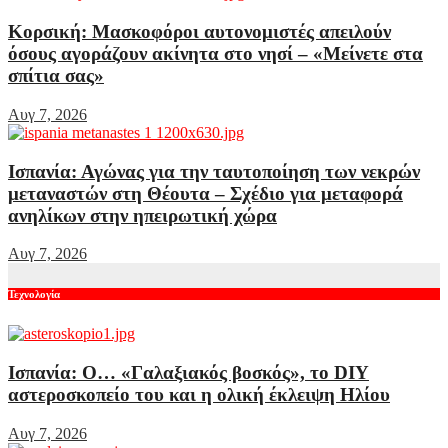
Κορσική: Μασκοφόροι αυτονομιστές απειλούν
όσους αγοράζουν ακίνητα στο νησί – «Μείνετε στα
σπίτια σας»
Αυγ 7, 2026
Ισπανία: Αγώνας για την ταυτοποίηση των νεκρών
μεταναστών στη Θέουτα – Σχέδιο για μεταφορά
ανηλίκων στην ηπειρωτική χώρα
Αυγ 7, 2026
Τεχνολογία
Ισπανία: Ο… «Γαλαξιακός βοσκός», το DIY
αστεροσκοπείο του και η ολική έκλειψη Ηλίου
Αυγ 7, 2026