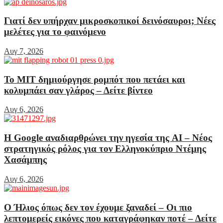
Γιατί δεν υπήρχαν μικροσκοπικοί δεινόσαυροι; Νέες
μελέτες για το φαινόμενο
Αυγ 7, 2026
Το MIT δημιούργησε ρομπότ που πετάει και
κολυμπάει σαν γλάρος – Δείτε βίντεο
Αυγ 6, 2026
Η Google αναδιαρθρώνει την ηγεσία της AI – Νέος
στρατηγικός ρόλος για τον Ελληνοκύπριο Ντέμης
Χασάμπης
Αυγ 6, 2026
Ο Ήλιος όπως δεν τον έχουμε ξαναδεί – Οι πιο
λεπτομερείς εικόνες που καταγράφηκαν ποτέ – Δείτε