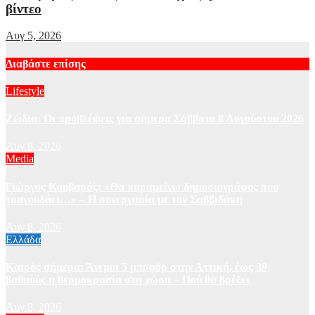
βίντεο
Αυγ 5, 2026
Διαβάστε επίσης
Lifestyle
Ζώδια: Οι προβλέψεις για σήμερα Σάββατο 8 Αυγούστου 2026
Αυγ 8, 2026
Media
Γιώργος Κουβαράς: «Θα παραμείνω δημοσιογράφος που
τραγουδάει…» – Η συνεργασία με τον Σαββιδάκη
Αυγ 8, 2026
Ελλάδα
Καιρός σήμερα: Άνεμοι 5 μποφόρ στην Αττική, έως 39
βαθμούς η θερμοκρασία στη χώρα – Πού θα βρέξει
Αυγ 8, 2026