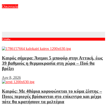
Αυγ 7, 2026
Οικονομία
Η ΔΕΗ έκλεισε συμφωνία για ΑΠΕ άνω των 2 GW σε Πολωνία
και Ουγγαρία
Αυγ 7, 2026
Ελλάδα
Καιρός σήμερα: Άνεμοι 5 μποφόρ στην Αττική, έως
39 βαθμούς η θερμοκρασία στη χώρα – Πού θα
βρέξει
Αυγ 8, 2026
Καιρός: Με 40άρια κορυφώνεται το κύμα ζέστης –
Ποιες περιοχές βρίσκονται στο επίκεντρο και μέχρι
πότε θα κρατήσουν τα μελτέμια