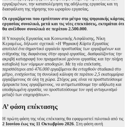
εργαζομένων, την καταπολέμηση της αδήλωτης εργασίας και τη
διασφάλιση της τήρησης του ωραρίου εργασίας.
Οι εργαζόμενοι που εμπίπτουν στο μέτρο της ψηφιακής κάρτας
εργασίας συνολικά, μετά και τις νέες επεκτάσεις, εκτιμάται ότι
θα ανέλθουν συνολικά σε περίπου 2.500.000
.
Η Υπουργός Εργασίας και Κοινωνικής Ασφάλισης, Νίκη
Κεραμέως, δήλωσε σχετικά: «
Η Ψηφιακή Κάρτα Εργασίας
αποτελεί ένα σημαντικό εργαλείο προστασίας των εργαζομένων και
ενίσχυσης της διαφάνειας στην αγορά εργασίας, διασφαλίζοντας την
ακριβή καταγραφή του πραγματικού χρόνου εργασίας και την πλήρη
καταβολή των νόμιμων αποδοχών. Με τη νέα επέκταση,
περισσότεροι από 476.000 εργαζόμενοι θα ενταχθούν σταδιακά στο
μέτρο, ενισχύοντας τη συνολική κάλυψη σε περίπου 2,5 εκατομμύρια
εργαζόμενους σε όλη τη χώρα. Στόχος μας είναι να προστατεύσουμε
έμπρακτα τους εργαζόμενους, να αντιμετωπίσουμε την αδήλωτη και
υποδηλωμένη εργασία, να προστατεύσουμε τον υγιή ανταγωνισμό
μεταξύ των επιχειρήσεων
».
Α’ φάση επέκτασης
Η πρώτη φάση της νέας επέκτασης θα εφαρμοστεί πιλοτικά από τις
2 Ιουνίου έως τις 11 Οκτωβρίου 2026
. Στη φάση αυτή