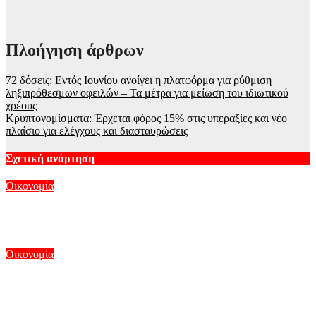
Πλοήγηση άρθρων
72 δόσεις: Εντός Ιουνίου ανοίγει η πλατφόρμα για ρύθμιση
ληξιπρόθεσμων οφειλών – Τα μέτρα για μείωση του ιδιωτικού
χρέους
Κρυπτονομίσματα: Έρχεται φόρος 15% στις υπεραξίες και νέο
πλαίσιο για ελέγχους και διασταυρώσεις
Σχετική ανάρτηση
Οικονομία
Wall Street: Επιστροφή στα κέρδη και νέο ρεκόρ για S&P 500
Αυγ 8, 2026
Οικονομία
Η πλατφόρμα της ΕΑΕ 2025 άνοιξε ξανά για διορθώσεις και
συμπληρώσεις από τους παραγωγούς