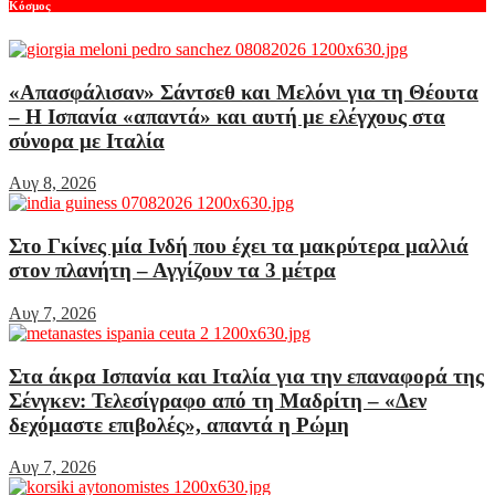
Κόσμος
«Απασφάλισαν» Σάντσεθ και Μελόνι για τη Θέουτα
– Η Ισπανία «απαντά» και αυτή με ελέγχους στα
σύνορα με Ιταλία
Αυγ 8, 2026
Στο Γκίνες μία Ινδή που έχει τα μακρύτερα μαλλιά
στον πλανήτη – Αγγίζουν τα 3 μέτρα
Αυγ 7, 2026
Στα άκρα Ισπανία και Ιταλία για την επαναφορά της
Σένγκεν: Τελεσίγραφο από τη Μαδρίτη – «Δεν
δεχόμαστε επιβολές», απαντά η Ρώμη
Αυγ 7, 2026