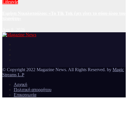
Lifestyle
Ειρήνη Νικολοπούλου: «Το Tik Tok έχει γίνει το σόου όλου του
πλανήτη»
Αυγ 8, 2026
Ειδήσεις και νέα από την Ελλάδα και από όλο τον κόσμο
Magazine News
© Copyright 2022 Magazine News. All Rights Reserved. by
Magic
Streams L.P
Αρχική
Πολιτική απορρήτου
Επικοινωνία