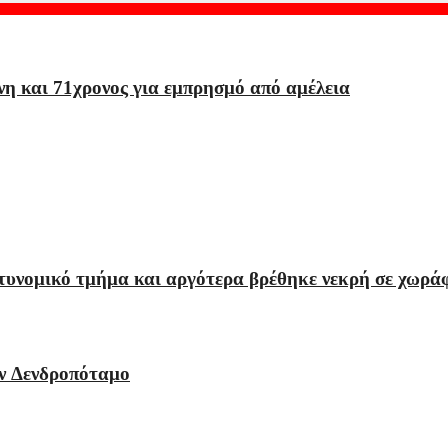
η και 71χρονος για εμπρησμό από αμέλεια
τυνομικό τμήμα και αργότερα βρέθηκε νεκρή σε χωρά
ν Δενδροπόταμο