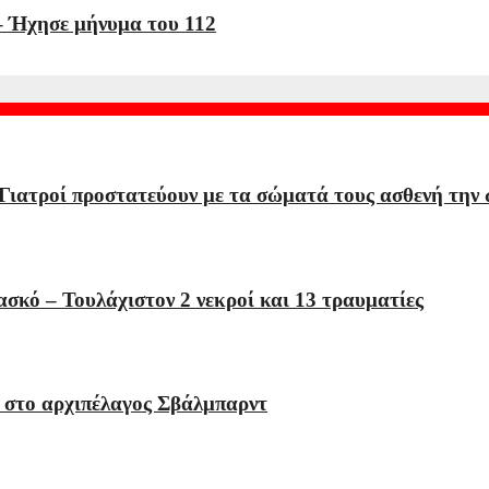
– Ήχησε μήνυμα του 112
 Γιατροί προστατεύουν με τα σώματά τους ασθενή την
σκό – Τουλάχιστον 2 νεκροί και 13 τραυματίες
 στο αρχιπέλαγος Σβάλμπαρντ