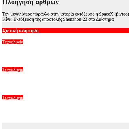
Πλοήγηση άρθρων
Τον μεγαλύτερο πύραυλο στην ιστορία εκτόξευσε η SpaceX (βίντεο)
Κίνα: Εκτόξευση της αποστολής Shenzhou-23 στο Διάστημα
Σχετική ανάρτηση
Τεχνολογία
Γιατί δεν υπήρχαν μικροσκοπικοί δεινόσαυροι; Νέες μελέτες για
Αυγ 7, 2026
Τεχνολογία
Το MIT δημιούργησε ρομπότ που πετάει και κολυμπάει σαν γλάρ
Αυγ 6, 2026
Τεχνολογία
Η Google αναδιαρθρώνει την ηγεσία της AI – Νέος στρατηγικό
Αυγ 6, 2026