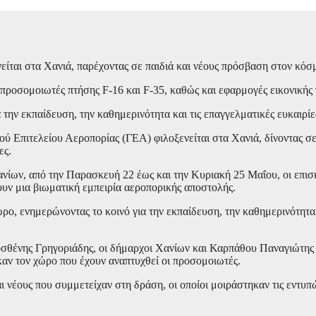
ται στα Χανιά, παρέχοντας σε παιδιά και νέους πρόσβαση στον κόσμο
προσομοιωτές πτήσης F-16 και F-35, καθώς και εφαρμογές εικονικής 
την εκπαίδευση, την καθημερινότητα και τις επαγγελματικές ευκαιρί
 Επιτελείου Αεροπορίας (ΓΕΑ) φιλοξενείται στα Χανιά, δίνοντας σε 
ες.
ίων, από την Παρασκευή 22 έως και την Κυριακή 25 Μαΐου, οι επισ
υν μια βιωματική εμπειρία αεροπορικής αποστολής.
ο, ενημερώνοντας το κοινό για την εκπαίδευση, την καθημερινότητα 
οσθένης Γρηγοριάδης, οι δήμαρχοι Χανίων και Καρπάθου Παναγιώτης
καν τον χώρο που έχουν αναπτυχθεί οι προσομοιωτές.
αι νέους που συμμετείχαν στη δράση, οι οποίοι μοιράστηκαν τις εντυ