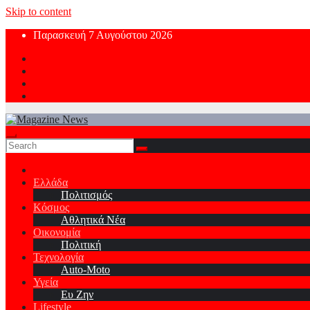
Skip to content
Παρασκευή 7 Αυγούστου 2026
Ελλάδα
Πολιτισμός
Κόσμος
Αθλητικά Νέα
Οικονομία
Πολιτική
Τεχνολογία
Auto-Moto
Υγεία
Ευ Ζην
Lifestyle