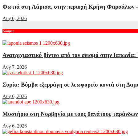
Φωτιά στη Λάρισα, στην περιοχή Κρήνη Φαρσάλων 
Αυγ 6, 2026
Κόσμος
Ανατριχιαστικό βίντεο από τον σεισμό στην Ιαπωνία:
Αυγ 7, 2026
Συρία: Βόμβα εξερράγη σε λεωφορείο κοντά στη Δαμα
Αυγ 6, 2026
Μυστήριο στη Νορβηγία με τους θανάτους ταράνδων
Αυγ 6, 2026