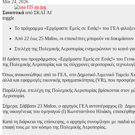
Μάι 24, 2026
Συνοπτικά
από ΣΚΑΪ AI
toggle
Το πρόγραμμα «Ερχόμαστε Εμείς σε Εσάς!» του ΓΕΑ φιλοξενεί
Από 22 έως 25 Μαΐου, οι επισκέπτες μπορούν να δοκιμάσουν 
Στελέχη της Πολεμικής Αεροπορίας ενημερώνουν το κοινό για 
Η δράση του προγράμματος «Ερχόμαστε Εμείς σε Εσάς!» του Γενικού
της Πολεμικής Αεροπορίας και τις σύγχρονες αεροπορικές τεχνολογί
Όπως ανακοινώθηκε από το ΓΕΑ, στο Δημοτικό Λιμενικό Ταμείο Χαν
αλλά και εφαρμογές εικονικής πραγματικότητας (VR), που προσφέρο
Παράλληλα, στελέχη της Πολεμικής Αεροπορίας βρίσκονται στον χώρ
Αεροπορία.
Σήμερα, Σάββατο 23 Μαΐου, ο αρχηγός ΓΕΑ αντιπτέραρχος (Ι) Δημ
της οικογένειας του σμηναγού (Ι) Κωνσταντίνου Ηλιάκη, επισκέφθη
Κατά τη διάρκεια της επίσκεψης, ο αρχηγός συνομίλησε με παιδιά κ
επαφή τους με τον κόσμο της Πολεμικής Αεροπορίας.