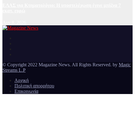
ΕΛΑΣ για Κτηματολόγιο: Η υποστελέχωση έγινε μπίζνα 7
εκατ. ευρώ
Αυγ 8, 2026
Ειδήσεις και νέα από την Ελλάδα και από όλο τον κόσμο
Magazine News
© Copyright 2022 Magazine News. All Rights Reserved. by
Magic
Streams L.P
Αρχική
Πολιτική απορρήτου
Επικοινωνία