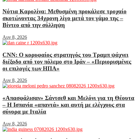
Νότια Καρολίνα: Μεθυσμένη προκάλεσε τροχαίο
σκοτώνοντας 34χρονη λίγο μετά τον γάμο της –
Βίντεο από την σύλληψη
Αυγ 8, 2026
CNN: Ο κορυφαίος στρατηγός του Τραμπ ψάχνει
διέξοδο από τον πόλεμο στο Ιράν – «Περιορισμένες
οι επιλογές των ΗΠΑ»
Αυγ 8, 2026
«Απασφάλισαν» Σάντσεθ και Μελόνι για τη Θέουτα
– Η Ισπανία «απαντά» και αυτή με ελέγχους στα
σύνορα με Ιταλία
Αυγ 8, 2026