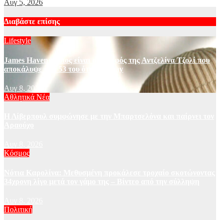
Αυγ 5, 2026
Διαβάστε επίσης
Lifestyle
James Haven: Ποιος είναι ο αδερφός της Αντζελίνα Τζολί που
αποκάλυψε στα 53 του ότι είναι gay
Αυγ 8, 2026
Αθλητικά Νέα
Η Λίβερπουλ συμφώνησε με την Μπαρτσελόνα και παίρνει τον
Αραούχο
Αυγ 8, 2026
Κόσμος
Νότια Καρολίνα: Μεθυσμένη προκάλεσε τροχαίο σκοτώνοντας
34χρονη λίγο μετά τον γάμο της – Βίντεο από την σύλληψη
Αυγ 8, 2026
Πολιτική