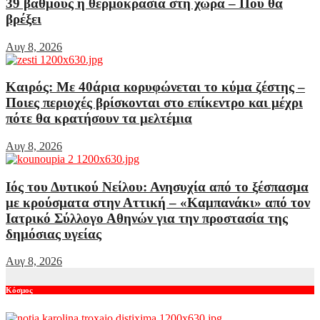
39 βαθμούς η θερμοκρασία στη χώρα – Πού θα
βρέξει
Αυγ 8, 2026
Καιρός: Με 40άρια κορυφώνεται το κύμα ζέστης –
Ποιες περιοχές βρίσκονται στο επίκεντρο και μέχρι
πότε θα κρατήσουν τα μελτέμια
Αυγ 8, 2026
Ιός του Δυτικού Νείλου: Ανησυχία από το ξέσπασμα
με κρούσματα στην Αττική – «Καμπανάκι» από τον
Ιατρικό Σύλλογο Αθηνών για την προστασία της
δημόσιας υγείας
Αυγ 8, 2026
Κόσμος