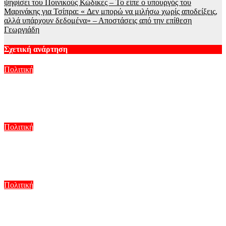
ψηφίσει του Ποινικούς Κώδικες – Το είπε ο υπουργός του
Μαρινάκης για Τσίπρα: « Δεν μπορώ να μιλήσω χωρίς αποδείξεις,
αλλά υπάρχουν δεδομένα» – Αποστάσεις από την επίθεση
Γεωργιάδη
Σχετική ανάρτηση
Πολιτική
ΕΛΑΣ για Κτηματολόγιο: Η υποστελέχωση έγινε μπίζνα 7
εκατ. ευρώ
Αυγ 8, 2026
Πολιτική
Μαριζέτα Αντωνοπούλου στο newsit.gr: Οι “σωτήρες”
ανήκουν στο χρονοντούλαπο της ιστορίας
Αυγ 8, 2026
Πολιτική
Νέα πρόκληση από την Τουρκία μετά το νέο ελληνικό Ειδικό
Χωροταξικό Πλαίσιο Τουρισμού: «Δεν παράγει νομικές
συνέπειες»