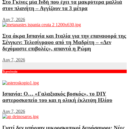
Στο Γκίνες μία Ινδή που έχει τα μακρύτερα μαλλιά
στον πλανήτη – Αγγίζουν τα 3 μέτρα
Αυγ 7, 2026
Στα άκρα Ισπανία και Ιταλία για την επαναφορά της
Σένγκεν: Τελεσίγραφο από τη Μαδρίτη – «Δεν
δεχόμαστε επιβολές», απαντά η Ρώμη
Αυγ 7, 2026
Τεχνολογία
Ισπανία: Ο… «Γαλαξιακός βοσκός», το DIY
αστεροσκοπείο του και η ολική έκλειψη Ηλίου
Αυγ 7, 2026
Γιατί δεν υπήρχαν μικροσκοπικοί δεινόσαυροι; Νέες