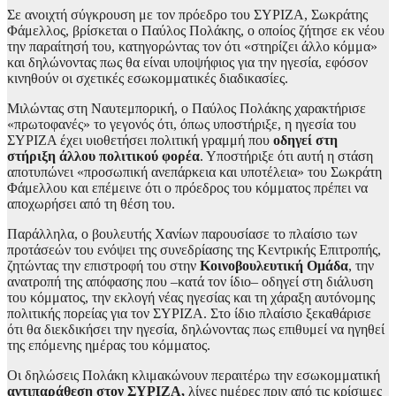
Σε ανοιχτή σύγκρουση με τον πρόεδρο του ΣΥΡΙΖΑ, Σωκράτης
Φάμελλος, βρίσκεται ο Παύλος Πολάκης, ο οποίος ζήτησε εκ νέου
την παραίτησή του, κατηγορώντας τον ότι «στηρίζει άλλο κόμμα»
και δηλώνοντας πως θα είναι υποψήφιος για την ηγεσία, εφόσον
κινηθούν οι σχετικές εσωκομματικές διαδικασίες.
Μιλώντας στη Ναυτεμπορική, ο Παύλος Πολάκης χαρακτήρισε
«πρωτοφανές» το γεγονός ότι, όπως υποστήριξε, η ηγεσία του
ΣΥΡΙΖΑ έχει υιοθετήσει πολιτική γραμμή που
οδηγεί στη
στήριξη άλλου πολιτικού φορέα
. Υποστήριξε ότι αυτή η στάση
αποτυπώνει «προσωπική ανεπάρκεια και υποτέλεια» του Σωκράτη
Φάμελλου και επέμεινε ότι ο πρόεδρος του κόμματος πρέπει να
αποχωρήσει από τη θέση του.
Παράλληλα, ο βουλευτής Χανίων παρουσίασε το πλαίσιο των
προτάσεών του ενόψει της συνεδρίασης της Κεντρικής Επιτροπής,
ζητώντας την επιστροφή του στην
Κοινοβουλευτική Ομάδα
, την
ανατροπή της απόφασης που –κατά τον ίδιο– οδηγεί στη διάλυση
του κόμματος, την εκλογή νέας ηγεσίας και τη χάραξη αυτόνομης
πολιτικής πορείας για τον ΣΥΡΙΖΑ. Στο ίδιο πλαίσιο ξεκαθάρισε
ότι θα διεκδικήσει την ηγεσία, δηλώνοντας πως επιθυμεί να ηγηθεί
της επόμενης ημέρας του κόμματος.
Οι δηλώσεις Πολάκη κλιμακώνουν περαιτέρω την εσωκομματική
αντιπαράθεση στον ΣΥΡΙΖΑ,
λίγες ημέρες πριν από τις κρίσιμες