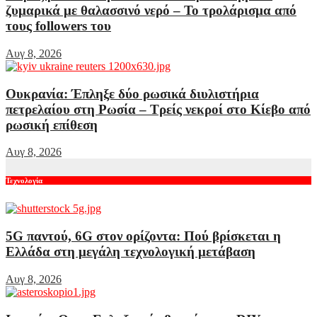
ζυμαρικά με θαλασσινό νερό – Το τρολάρισμα από
τους followers του
Αυγ 8, 2026
Ουκρανία: Έπληξε δύο ρωσικά διυλιστήρια
πετρελαίου στη Ρωσία – Τρείς νεκροί στο Κίεβο από
ρωσική επίθεση
Αυγ 8, 2026
Τεχνολογία
5G παντού, 6G στον ορίζοντα: Πού βρίσκεται η
Ελλάδα στη μεγάλη τεχνολογική μετάβαση
Αυγ 8, 2026