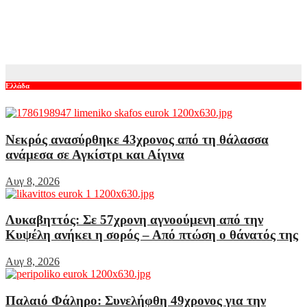
Η OpenAI κατασκευάζει «έξυπνο» ηχείο σε σχήμα ντόνατ
χωρίς οθόνη – Θα κοστίζει έως 400 δολάρια
Αυγ 8, 2026
Ελλάδα
Νεκρός ανασύρθηκε 43χρονος από τη θάλασσα
ανάμεσα σε Αγκίστρι και Αίγινα
Αυγ 8, 2026
Λυκαβηττός: Σε 57χρονη αγνοούμενη από την
Κυψέλη ανήκει η σορός – Από πτώση ο θάνατός της
Αυγ 8, 2026
Παλαιό Φάληρο: Συνελήφθη 49χρονος για την