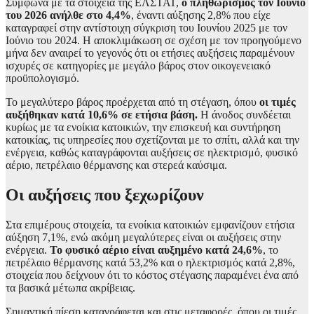
Σύμφωνα με τα στοιχεία της ΕΛΣΤΑΤ,
ο πληθωρισμός τον Ιούνιο
του 2026 ανήλθε στο 4,4%
, έναντι αύξησης 2,8% που είχε
καταγραφεί στην αντίστοιχη σύγκριση του Ιουνίου 2025 με τον
Ιούνιο του 2024. Η αποκλιμάκωση σε σχέση με τον προηγούμενο
μήνα δεν αναιρεί το γεγονός ότι οι ετήσιες αυξήσεις παραμένουν
ισχυρές σε κατηγορίες με μεγάλο βάρος στον οικογενειακό
προϋπολογισμό.
Το μεγαλύτερο βάρος προέρχεται από τη στέγαση, όπου
οι τιμές
αυξήθηκαν κατά 10,6% σε ετήσια βάση.
Η άνοδος συνδέεται
κυρίως με τα ενοίκια κατοικιών, την επισκευή και συντήρηση
κατοικίας, τις υπηρεσίες που σχετίζονται με το σπίτι, αλλά και την
ενέργεια, καθώς καταγράφονται αυξήσεις σε ηλεκτρισμό, φυσικό
αέριο, πετρέλαιο θέρμανσης και στερεά καύσιμα.
Οι αυξήσεις που ξεχωρίζουν
Στα επιμέρους στοιχεία, τα ενοίκια κατοικιών εμφανίζουν ετήσια
αύξηση 7,1%, ενώ ακόμη μεγαλύτερες είναι οι αυξήσεις στην
ενέργεια.
Το φυσικό αέριο είναι αυξημένο κατά 24,6%
, το
πετρέλαιο θέρμανσης κατά 53,2% και ο ηλεκτρισμός κατά 2,8%,
στοιχεία που δείχνουν ότι το κόστος στέγασης παραμένει ένα από
τα βασικά μέτωπα ακρίβειας.
Σημαντική πίεση καταγράφεται και στις μεταφορές, όπου οι τιμές