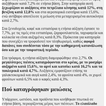
αυξήθηκαν κατά 7,2% σε ετήσια βάση. Στην κατηγορία αυτή
ξεχωρίζουν οι αυξήσεις στο πετρέλαιο κίνησης κατά 12%, στη
βενζίνη κατά 12,8%
και στα αεροπορικά εισιτήρια κατά 15,6%,
ενώ αντίβαρο αποτέλεσε η μείωση στα μεταχειρισμένα αυτοκίνητα
κατά 2,7%.
Στα ξενοδοχεία, καφέ και εστιατόρια η ετήσια αύξηση έφτασε το
7,7%, με τις τιμές στα εστιατόρια, ζαχαροπλαστεία, ταχυφαγεία και
κυλικεία να είναι αυξημένες κατά 8,3%. Πρόκειται για κατηγορία
που συνεχίζει να τροφοδοτεί τον πληθωρισμό, καθώς
αφορά
δαπάνες που συνδέονται τόσο με την καθημερινή κατανάλωση
όσο και με την τουριστική περίοδο.
Στα τρόφιμα, η ετήσια αύξηση διαμορφώθηκε στο 2,7%.
Οι
μεγαλύτερες πιέσεις καταγράφονται στο κρέας, με το μοσχάρι
αυξημένο κατά 15,6%, το αρνί και κατσίκι κατά 16,2% και τα
πουλερικά κατά 4,7%.
Αυξήσεις εμφανίζουν επίσης τα
γαλακτοκομικά και αυγά κατά 2,4%, τα φρούτα κατά 4%, οι χυμοί
φρούτων κατά 6,5% και ο καφές κατά 4,3%.
Πού καταγράφηκαν μειώσεις
Υπάρχουν, ωστόσο, και προϊόντα που κινήθηκαν πτωτικά σε
ετήσια βάση, περιορίζοντας μέρος των πιέσεων.
Το ελαιόλαδο