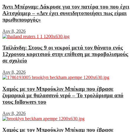
Άντι Μπέρναμ: Δάκρυσε για τον πατέρα του που έχει
Αλτσχάιμερ – «Δεν έχει συνειδητοποιήσει πως είμαι
πρωθυπουργός»
Αυγ 8, 2026
Ταϊλάνδη: Στους 9 οι νεκροί μετά τον θάνατο ενός
12χρονου κοριτσιού στην επίθεση με πυροβολισμούς
σε σχολείο
Αυγ 8, 2026
Χαμός με τον Μπρούκλιν Μπέκαμ που έβρασε
ζυμαρικά με θαλασσινό νερό – Το τρολάρισμα από
τους followers του
Αυγ 8, 2026
Χαμός με τον Μπρούκλιν Μπέκαμ που έβρασε