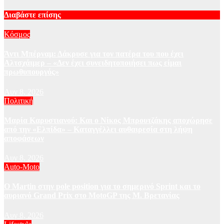
Διαβάστε επίσης
Κόσμος
Άντι Μπέρναμ: Δάκρυσε για τον πατέρα του που έχει
Αλτσχάιμερ – «Δεν έχει συνειδητοποιήσει πως είμαι
πρωθυπουργός»
Αυγ 8, 2026
Πολιτική
Μαρία Καρυστιανού: Και ο Νίκος Μπρουτζάκης αποχώρησε
από την «Ελπίδα» – Καταγγέλλει αυθαιρεσία στη λήψη
αποφάσεων
Αυγ 8, 2026
Auto-Moto
O Martin στην pole position για το σημερινό Sprint και το
αυριανό Grand Prix στο MotoGP της Μ. Βρετανίας
Αυγ 8, 2026