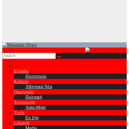
Ελλάδα
Πολιτισμός
Κόσμος
Αθλητικά Νέα
Οικονομία
Πολιτική
Τεχνολογία
Auto-Moto
Υγεία
Ευ Ζην
Lifestyle
Media