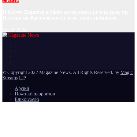
Lifestyle
H Ιωάννα Σιαμπάνη ανέβασε φωτογραφίες με τους γιους της –
Η στιγμή του θηλασμού και οι μέρες χωρίς πρόγραμμα
Αυγ 8, 2026
Ειδήσεις και νέα από την Ελλάδα και από όλο τον κόσμο
Magazine News
© Copyright 2022 Magazine News. All Rights Reserved. by
Magic
Streams L.P
Αρχική
Πολιτική απορρήτου
Επικοινωνία