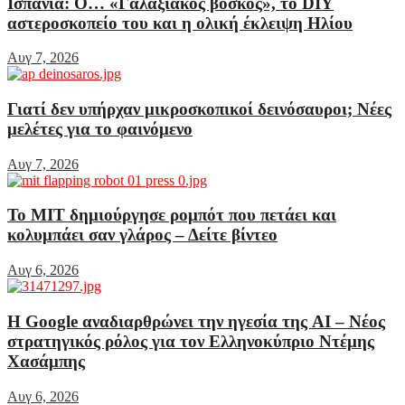
Ισπανία: Ο… «Γαλαξιακός βοσκός», το DIY
αστεροσκοπείο του και η ολική έκλειψη Ηλίου
Αυγ 7, 2026
Γιατί δεν υπήρχαν μικροσκοπικοί δεινόσαυροι; Νέες
μελέτες για το φαινόμενο
Αυγ 7, 2026
Το MIT δημιούργησε ρομπότ που πετάει και
κολυμπάει σαν γλάρος – Δείτε βίντεο
Αυγ 6, 2026
Η Google αναδιαρθρώνει την ηγεσία της AI – Νέος
στρατηγικός ρόλος για τον Ελληνοκύπριο Ντέμης
Χασάμπης
Αυγ 6, 2026