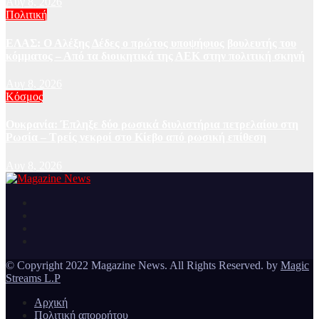
Αυγ 8, 2026
Πολιτική
ΕΛΑΣ: Ο Αλέξης Δέδες ο πρώτος υποψήφιος βουλευτής του
κόμματος – Από τα διοικητικά της ΑΕΚ στην πολιτική σκηνή
Αυγ 8, 2026
Κόσμος
Ουκρανία: Έπληξε δύο ρωσικά διυλιστήρια πετρελαίου στη
Ρωσία – Τρείς νεκροί στο Κίεβο από ρωσική επίθεση
Αυγ 8, 2026
Ειδήσεις και νέα από την Ελλάδα και από όλο τον κόσμο
Magazine News
© Copyright 2022 Magazine News. All Rights Reserved. by
Magic
Streams L.P
Αρχική
Πολιτική απορρήτου