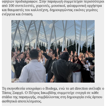
υψηλών προδιαγραφών. Στην παραγωγή συμμετείχαν περισσότεροι
από 100 συντελεστές, χορευτές, μουσικοί, φιλαρμονική ορχήστρα
και θαυμαστές του καλλιτέχνη, δημιουργώντας εικόνες γεμάτες
ενέργεια και ένταση.
Τη σκηνοθεσία υπογράφει ο Bodega, ενώ το art direction ανέλαβε ο
Τάσος Ξιαρχό. Ο Πέτρος Ιακωβίδης συμμετείχε ενεργά σε κάθε
στάδιο της παραγωγής, συμβάλλοντας στη δημιουργία ενός άρτιου
αισθητικά αποτελέσματος.