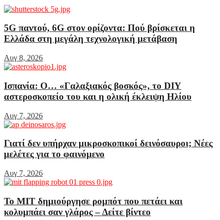
5G παντού, 6G στον ορίζοντα: Πού βρίσκεται η
Ελλάδα στη μεγάλη τεχνολογική μετάβαση
Αυγ 8, 2026
Ισπανία: Ο… «Γαλαξιακός βοσκός», το DIY
αστεροσκοπείο του και η ολική έκλειψη Ηλίου
Αυγ 7, 2026
Γιατί δεν υπήρχαν μικροσκοπικοί δεινόσαυροι; Νέες
μελέτες για το φαινόμενο
Αυγ 7, 2026
Το MIT δημιούργησε ρομπότ που πετάει και
κολυμπάει σαν γλάρος – Δείτε βίντεο