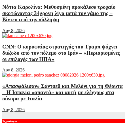
Νότια Καρολίνα: Μεθυσμένη προκάλεσε τροχαίο
σκοτώνοντας 34χρονη λίγο μετά τον γάμο της –
Βίντεο από την σύλληψη
Αυγ 8, 2026
CNN: Ο κορυφαίος στρατηγός του Τραμπ ψάχνει
διέξοδο από τον πόλεμο στο Ιράν – «Περιορισμένες
οι επιλογές των ΗΠΑ»
Αυγ 8, 2026
«Απασφάλισαν» Σάντσεθ και Μελόνι για τη Θέουτα
– Η Ισπανία «απαντά» και αυτή με ελέγχους στα
σύνορα με Ιταλία
Αυγ 8, 2026
Τεχνολογία