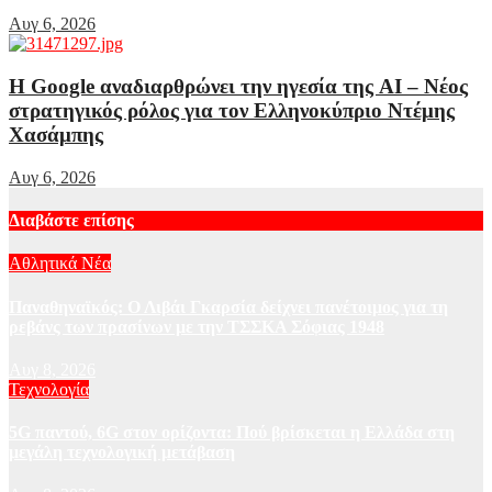
Αυγ 6, 2026
Η Google αναδιαρθρώνει την ηγεσία της AI – Νέος
στρατηγικός ρόλος για τον Ελληνοκύπριο Ντέμης
Χασάμπης
Αυγ 6, 2026
Διαβάστε επίσης
Αθλητικά Νέα
Παναθηναϊκός: Ο Λιβάι Γκαρσία δείχνει πανέτοιμος για τη
ρεβάνς των πρασίνων με την ΤΣΣΚΑ Σόφιας 1948
Αυγ 8, 2026
Τεχνολογία
5G παντού, 6G στον ορίζοντα: Πού βρίσκεται η Ελλάδα στη
μεγάλη τεχνολογική μετάβαση