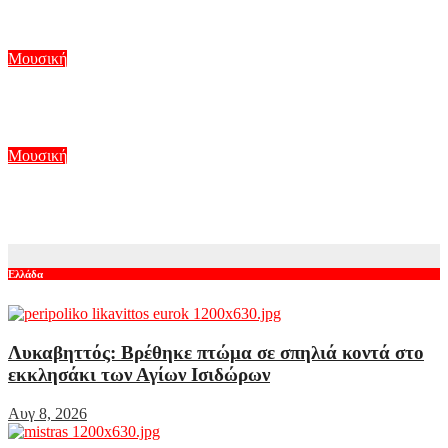
Δεύτερος δίσκος για τους Fvneral Fvkk
Αυγ 6, 2026
Μουσική
Η Sincere Engineer για πρώτη φορά στην Ελλάδα
Αυγ 4, 2026
Μουσική
Οι Greta Van Fleet επιστρέφουν με νέο δίσκο και single
Αυγ 3, 2026
Ελλάδα
Λυκαβηττός: Βρέθηκε πτώμα σε σπηλιά κοντά στο
εκκλησάκι των Αγίων Ισιδώρων
Αυγ 8, 2026