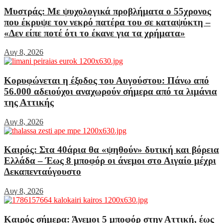
Μυστράς: Με ψυχολογικά προβλήματα ο 55χρονος
που έκρυψε τον νεκρό πατέρα του σε καταψύκτη –
«Δεν είπε ποτέ ότι το έκανε για τα χρήματα»
Αυγ 8, 2026
Κορυφώνεται η έξοδος του Αυγούστου: Πάνω από
56.000 αδειούχοι αναχωρούν σήμερα από τα λιμάνια
της Αττικής
Αυγ 8, 2026
Καιρός: Στα 40άρια θα «ψηθούν» δυτική και βόρεια
Ελλάδα – Έως 8 μποφόρ οι άνεμοι στο Αιγαίο μέχρι
Δεκαπενταύγουστο
Αυγ 8, 2026
Καιρός σήμερα: Άνεμοι 5 μποφόρ στην Αττική, έως