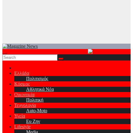
Ελλάδα
Πολιτισμός
Κόσμος
Αθλητικά Νέα
Οικονομία
Πολιτική
Τεχνολογία
Auto-Moto
Υγεία
Ευ Ζην
Lifestyle
Media