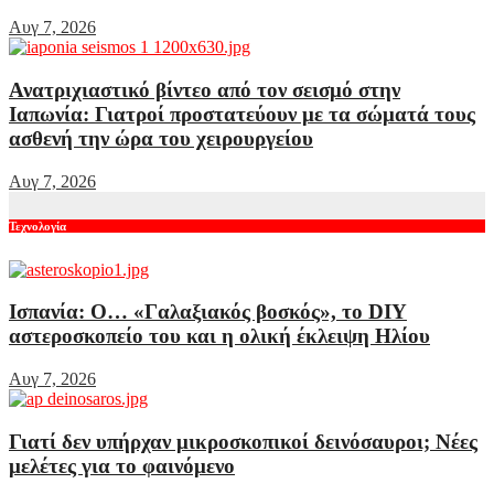
Αυγ 7, 2026
Ανατριχιαστικό βίντεο από τον σεισμό στην
Ιαπωνία: Γιατροί προστατεύουν με τα σώματά τους
ασθενή την ώρα του χειρουργείου
Αυγ 7, 2026
Τεχνολογία
Ισπανία: Ο… «Γαλαξιακός βοσκός», το DIY
αστεροσκοπείο του και η ολική έκλειψη Ηλίου
Αυγ 7, 2026
Γιατί δεν υπήρχαν μικροσκοπικοί δεινόσαυροι; Νέες
μελέτες για το φαινόμενο