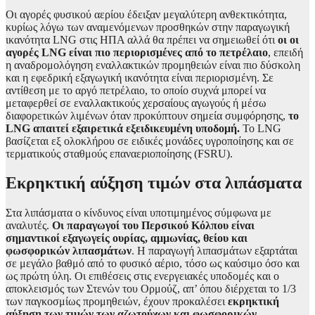
Οι αγορές φυσικού αερίου έδειξαν μεγαλύτερη ανθεκτικότητα,
κυρίως λόγω των αναμενόμενων προσθηκών στην παραγωγική
ικανότητα LNG στις ΗΠΑ αλλά θα πρέπει να σημειωθεί ότι
οι οι
αγορές LNG είναι πιο περιορισμένες από το πετρέλαιο
, επειδή
η αναδρομολόγηση εναλλακτικών προμηθειών είναι πιο δύσκολη
και η εφεδρική εξαγωγική ικανότητα είναι περιορισμένη. Σε
αντίθεση με το αργό πετρέλαιο, το οποίο συχνά μπορεί να
μεταφερθεί σε εναλλακτικούς χερσαίους αγωγούς ή μέσω
διαφορετικών λιμένων όταν προκύπτουν σημεία συμφόρησης,
το
LNG απαιτεί εξαιρετικά εξειδικευμένη υποδομή.
Το LNG
βασίζεται εξ ολοκλήρου σε ειδικές μονάδες υγροποίησης και σε
τερματικούς σταθμούς επαναεριοποίησης (FSRU).
Εκρηκτική αύξηση τιμών στα λιπάσματα
Στα λιπάσματα ο κίνδυνος είναι υποτιμημένος σύμφωνα με
αναλυτές.
Οι παραγωγοί του Περσικού Κόλπου είναι
σημαντικοί εξαγωγείς ουρίας, αμμωνίας, θείου και
φωσφορικών λιπασμάτων
. Η παραγωγή λιπασμάτων εξαρτάται
σε μεγάλο βαθμό από το φυσικό αέριο, τόσο ως καύσιμο όσο και
ως πρώτη ύλη. Οι επιθέσεις στις ενεργειακές υποδομές και ο
αποκλεισμός των Στενών του Ορμούζ, απ’ όπου διέρχεται το 1/3
των παγκοσμίως προμηθειών, έχουν προκαλέσει
εκρηκτική
αύξηση των τιμών των αζωτούχων και φωσφορικών