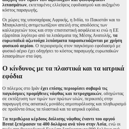
λιπασμάτων
, εκτεταμένες ελλείψεις εφοδιασμού και αυξημένο
κόστος παραγωγής.
Οι χώρες της υποσαχάριας Αφρικής, η Ινδία, το Πακιστάν και το
Μπαγκλαντές αντιμετωπίζουν απειλή στις αποδόσεις των
καλλιεργειών τους και στην επισιτιστική ασφάλεια κι ενώ η ΕΕ
εξαρτάται λιγότερο από τα λιπάσματα της Μέσης Ανατολής,
τα
ευρωπαϊκά αζωτούχα λιπάσματα παρασκευάζονται με χρήση
φυσικού αερίου
. Ο περιορισμός στον παγκόσμιο εφοδιασμό με
φυσικό αέριο έχει οδηγήσει το κόστος παραγωγής ευρωπαϊκών
λιπασμάτων στα ύψη.
Ο κίνδυνος με τα πλαστικά και τα ιατρικά
εφόδια
Ο πόλεμος στο Ιράν
έχει επίσης περιορίσει σοβαρά τις
παγκόσμιες προμήθειες νάφθας και πετροχημικών
, οδηγώντας
σε εκτόξευση των τιμών των πρώτων υλών, περικοπές στην
παραγωγή στις ασιατικές μονάδες ατμοπυρόλυσης και πληθωρισμό
σε προϊόντα όπως τα πλαστικά και τα ιατρικά εφόδια.
Τ
α περιθώρια κέρδους διύλισης νάφθας έναντι του αργού
Brent ξεπέρασαν τα 400 δολάρια ανά τόνο στην Ασία
, ενώ οι