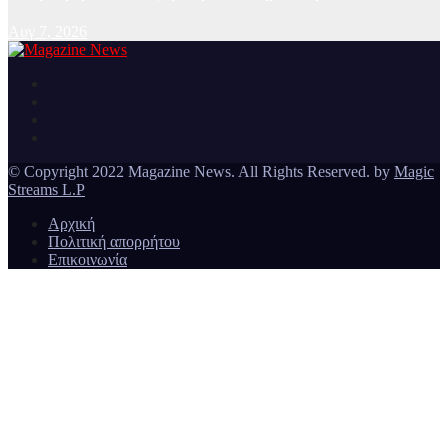
Αυγ 7, 2026
Ειδήσεις και νέα από την Ελλάδα και από όλο τον κόσμο
Magazine News
© Copyright 2022 Magazine News. All Rights Reserved. by
Magic
Streams L.P
Αρχική
Πολιτική απορρήτου
Επικοινωνία