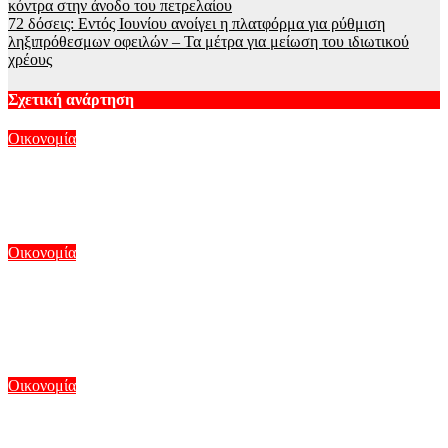
κόντρα στην άνοδο του πετρελαίου
72 δόσεις: Εντός Ιουνίου ανοίγει η πλατφόρμα για ρύθμιση
ληξιπρόθεσμων οφειλών – Τα μέτρα για μείωση του ιδιωτικού
χρέους
Σχετική ανάρτηση
Οικονομία
«Άλμα» 26,3% στις εξαγωγές τον Ιούνιο – Μειώθηκε κατά
18,1% το εμπορικό έλλειμμα
Αυγ 7, 2026
Οικονομία
Χωροταξικό για τον Τουρισμό: Από σήμερα σε ισχύ οι νέοι
κανόνες – Η ΚΥΑ που υπέγραψαν Παπασταύρου και
Κεφαλογιάννη
Αυγ 7, 2026
Οικονομία
Θεοδωρικάκος: Συμβάλλουμε στην εθνική ασφάλεια της
πατρίδας μας με νέο αναπτυξιακό καθεστώς για την Άμυνα