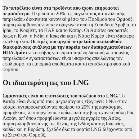
Το πετρέλαιο είναι στα προϊόντα που έχουν επηρεαστεί
περισσότερο
. Περίπου το 20% της παγκόσμιας κατανάλωσης
πετρελαίου διακινείται κανονικά μέσω του Πορθμού του Ορμούζ,
συμπεριλαμβανομένων των εξαγωγών από τη Σαουδική Αραβία, το
Ιράκ, το Κουβέιτ, τα ΗΑΕ και το Κατάρ. Οι Ασιάτες αγοραστές
όπως η Κίνα, η Ινδία, η Ιαπωνία και η Νότια Κορέα είναι ιδιαίτερα
εκτεθειμένοι.
Οι τιμές του αργού πετρελαίου ακολουθούν
διακυμάνσεις ανάλογα με την πορεία των διαπραγματεύσεων
ΗΠΑ-Ιράν
ενώ ο φόβος για παρατεταμένη διακοπή λειτουργίας
πετρελαϊκών εγκαταστάσεων είναι υπαρκτός απειλώντας τον
εφοδιασμό, τα εμπορικά αποθέματα και τα ασφάλιστρα φυσικού
φορτίου.
Οι ιδιαιτερότητες του LNG
Σημαντικές είναι οι επιπτώσεις του πολέμου στο LNG.
Το
Κατάρ είναι ένας από τους μεγαλύτερους εξαγωγείς LNG στον
κόσμο, αντιπροσωπεύοντας περίπου το 20% της παγκόσμιας
προμήθειας, λειτουργώντας κυρίως από την βιομηχανική πόλη Ρας
Λαφάν, απ’ όπου προμηθεύονται μεγάλες αγορές της Ασίας,
συμπεριλαμβανομένης της Κίνας, της Ινδίας και της Ιαπωνίας,
καθώς και η Ευρώπη. Σχεδόν όλα τα φορτία LNG διέρχονται από
τα Στενά του Ορμούζ.