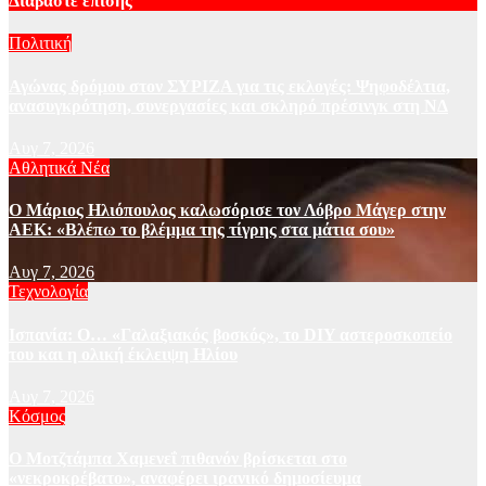
Διαβάστε επίσης
Πολιτική
Αγώνας δρόμου στον ΣΥΡΙΖΑ για τις εκλογές: Ψηφοδέλτια,
ανασυγκρότηση, συνεργασίες και σκληρό πρέσινγκ στη ΝΔ
Αυγ 7, 2026
Αθλητικά Νέα
Ο Μάριος Ηλιόπουλος καλωσόρισε τον Λόβρο Μάγερ στην
ΑΕΚ: «Βλέπω το βλέμμα της τίγρης στα μάτια σου»
Αυγ 7, 2026
Τεχνολογία
Ισπανία: Ο… «Γαλαξιακός βοσκός», το DIY αστεροσκοπείο
του και η ολική έκλειψη Ηλίου
Αυγ 7, 2026
Κόσμος
Ο Μοτζτάμπα Χαμενεΐ πιθανόν βρίσκεται στο
«νεκροκρέβατο», αναφέρει ιρανικό δημοσίευμα