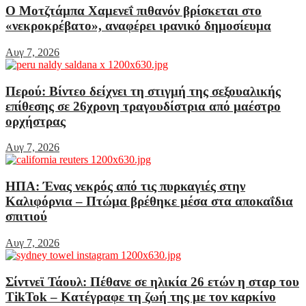
Ο Μοτζτάμπα Χαμενεΐ πιθανόν βρίσκεται στο
«νεκροκρέβατο», αναφέρει ιρανικό δημοσίευμα
Αυγ 7, 2026
Περού: Βίντεο δείχνει τη στιγμή της σεξουαλικής
επίθεσης σε 26χρονη τραγουδίστρια από μαέστρο
ορχήστρας
Αυγ 7, 2026
ΗΠΑ: Ένας νεκρός από τις πυρκαγιές στην
Καλιφόρνια – Πτώμα βρέθηκε μέσα στα αποκαΐδια
σπιτιού
Αυγ 7, 2026
Σίντνεϊ Τάουλ: Πέθανε σε ηλικία 26 ετών η σταρ του
TikTok – Kατέγραφε τη ζωή της με τον καρκίνο