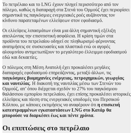
Το πετρέλαιο και το LNG έχουν πληγεί περισσότερο από τον
πόλεμο, καθώς η διαταραχή στα Στενά του Ορμούζ έχει περιορίσει
σημαντικά τις παγκόσμιες ενεργειακές ροές αυξάνοντας τον
κίνδυνο παρατεταμένων ελλείψεων στον εφοδιασμό.
Οι ελλείψεις λιπασμάτων είναι μια άλλη σημαντική εξέλιξη
απειλώντας την επισιτιστική ασφάλεια. Η κρίση τιμών στα
προϊόντα του πετρελαίου οδηγεί σε πληθωρισμό φέρνοντας
ανατιμήσεις σε συσκευασίες και πλαστικά ενώ οι αγορές
αλουμινίου αντιμετωπίζουν το μεγαλύτερο έλλειμμα εφοδιασμού
εδώ και δεκαετίες.
Ο πόλεμος στη Μέση Ανατολή έχει προκαλέσει μεγάλες
διαταραχές εφοδιασμού επηρεάζοντας, μεταξύ άλλων, τις
παγκόσμιες βιομηχανίες ενέργειας, πετροχημικών, γεωργίας
και ναυτιλίας
. Η διακοπή της ναυτιλίας μέσω των Στενών του
Ορμούζ, απ’ όπου διέρχεται σχεδόν το 27% του παγκόσμιου
θαλάσσιου εμπορίου πετρελαίου, έχει επίσης προκαλέσει ιστορικές
ελλείψεις και πίεση στις ενεργειακές υποδομές του Περσικού
Κόλπου, με κάποιες εκτιμήσεις να αναφέρουν ότι
η επισκευή
κατεστραμμένων εγκαταστάσεων LNG στο Κατάρ θα
μπορούσε να διαρκέσει έως και πέντε χρόνια
.
Οι επιπτώσεις στο πετρέλαιο