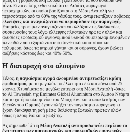
τιμές στη βορειοδυτική Ευρώπη ξεπέρασαν τα 900 δολάρια ανά
τόνο. Είναι επίσης ενδεικτικό ότι οι Ασιάτες παραγωγοί
πετροχημικών, οι οποίοι βασίζονται στη Μέση Ανατολή για
περισσότερο από το 60% της νάφθας τους, αντιμετωπίζουν σοβαρές
ε
λλείψεις και αναγκάζονται να περιορίσουν την παραγωγή
.
Ε
ταιρείες τροφίμων αναγκάζονται να αλλάξουν τις διαδικασίες
συσκευασίας τους λόγω έλλειψης πλαστικών πρώτων υλών και
αλυσίδες εφοδιασμού υγειονομικού υλικού συμπεριλαμβανομένων
των ειδών που εξαρτώνται από συνθετικό καουτσούκ και
πολυμερή, όπως τα ιατρικά γάντια και οι σύριγγες, έχουν βιώσει
αυξήσεις κόστους έως και 40%-50%.
Η διαταραχή στο αλουμίνιο
Τέλος,
η παγκόσμια αγορά αλουμινίου αντιμετωπίζει κρίση
εφοδιασμού
, με το μεγαλύτερο έλλειμμα εδώ και πάνω από 25
χρόνια. Χτυπήματα σε μεγάλα χυτήρια στη Μέση Ανατολή -όπως
το Al Taweelah της Emirates Global Aluminium στο Άμπου Ντάμπι
και το χυτήριο αλουμινίου του Μπαχρέιν- και ο αποκλεισμός των
Στενών του Ορμούζ έχουν πλήξει την παγκόσμια παραγωγή κι
έχουν διακόψει τη ροή μέσω θαλάσσης ζωτικών πρώτων υλών
όπως η αλουμίνα και ο βωξίτης.
Ας σημειωθεί ότι
η Μέση Ανατολή αντιπροσωπεύει περίπου το
ένα πέμπτο των αμερικανικών και ευρωπαϊκών εισαγωγών