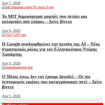
Αυγ 7, 2026
Το MIT δημιούργησε ρομπότ που πετάει και
κολυμπάει σαν γλάρος – Δείτε βίντεο
Αυγ 6, 2026
Η Google αναδιαρθρώνει την ηγεσία της AI – Νέος
στρατηγικός ρόλος για τον Ελληνοκύπριο Ντέμης
Χασάμπης
Αυγ 6, 2026
Ο Ήλιος όπως δεν τον έχουμε ξαναδεί – Οι πιο
λεπτομερείς εικόνες που καταγράφηκαν ποτέ – Δείτε
βίντεο
Αυγ 5, 2026