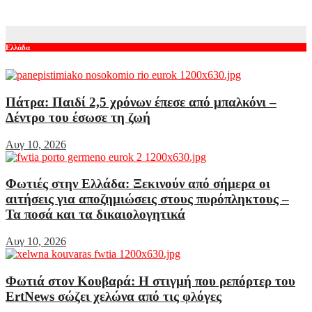
Αυγ 10, 2026
Ελλάδα
Πάτρα: Παιδί 2,5 χρόνων έπεσε από μπαλκόνι –
Δέντρο του έσωσε τη ζωή
Αυγ 10, 2026
Φωτιές στην Ελλάδα: Ξεκινούν από σήμερα οι
αιτήσεις για αποζημιώσεις στους πυρόπληκτους –
Τα ποσά και τα δικαιολογητικά
Αυγ 10, 2026
Φωτιά στον Κουβαρά: Η στιγμή που ρεπόρτερ του
ErtNews σώζει χελώνα από τις φλόγες