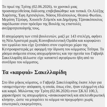
Το πρωί της Τρίτης (02.06.2026), το χρονικό μιας
προαναγγελθείσας διάλυσης επιβεβαιώθηκε και τυπικά. Οι Αλέξης
Χαρίτσης, Έφη Αχτσιόγλου, Νάσος Ηλιόπουλος, Θεανώ Φωτίου,
Μερόπη Τζούφη, Χουσεΐν Ζεϊμπέκ και Δημήτρης Τζανακόπουλος
παρέδωσαν στον πρόεδρο της Βουλής τις επιστολές
ανεξαρτητοποίησής τους.
Η αποχώρηση των επτά βουλευτών, μαζί με 143 στελέχη, αφήνει
τη Νέα Αριστερά χωρίς Κοινοβουλευτική Ομάδα και κορυφώνει
τον εμφύλιο που είχε ξεσπάσει στον ευρύτερο χώρο της
Κεντροαριστεράς με αφορμή την ίδρυση του κόμματος Τσίπρα. Το
χάσμα ανάμεσα στους αποχωρήσαντες και την ηγεσία του Γαβριήλ
Σακελλαρίδη άλλωστε είχε καταστεί αγεφύρωτο ήδη από το
συνέδριο του κόμματος.
Τα «καρφιά» Σακελλαρίδη
Στο ίδιο μήκος κύματος, ο Γαβριήλ Σακελλαρίδης έκανε λόγο για
«αναμενόμενη» απόφαση, η οποία, όπως είπε, ήταν ειλημμένη εδώ
και καιρό. Μιλώντας την Τρίτη (02.06.2026) στον ΣΚΑΪ 100,3,
χαρακτήρισε τις αποχωρήσεις «ανακουφιστική και απελευθερωτική
κίνηση», ώστε να μπορέσει το κόμμα να προχωρήσει χωρίς
εσωτερικές εκκρεμότητες.