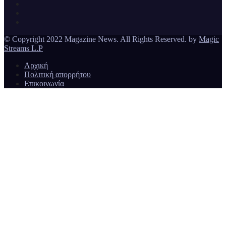
Magazine News
© Copyright 2022 Magazine News. All Rights Reserved. by
Magic
Streams L.P
Αρχική
Πολιτική απορρήτου
Επικοινωνία