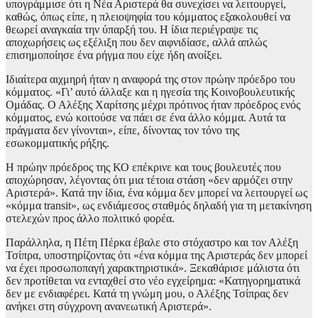
υπογράμμισε ότι η Νέα Αριστερά θα συνεχίσει να λειτουργεί,
καθώς, όπως είπε, η πλειοψηφία του κόμματος εξακολουθεί να
θεωρεί αναγκαία την ύπαρξή του. Η ίδια περιέγραψε τις
αποχωρήσεις ως εξέλιξη που δεν αιφνιδίασε, αλλά απλώς
επισημοποίησε ένα ρήγμα που είχε ήδη ανοίξει.
Ιδιαίτερα αιχμηρή ήταν η αναφορά της στον πρώην πρόεδρο του
κόμματος. «Γι’ αυτό άλλαξε και η ηγεσία της Κοινοβουλευτικής
Ομάδας. Ο Αλέξης Χαρίτσης μέχρι πρότινος ήταν πρόεδρος ενός
κόμματος, ενώ κοιτούσε να πάει σε ένα άλλο κόμμα. Αυτά τα
πράγματα δεν γίνονται», είπε, δίνοντας τον τόνο της
εσωκομματικής ρήξης.
Η πρώην πρόεδρος της ΚΟ επέκρινε και τους βουλευτές που
αποχώρησαν, λέγοντας ότι μια τέτοια στάση «δεν αρμόζει στην
Αριστερά». Κατά την ίδια, ένα κόμμα δεν μπορεί να λειτουργεί ως
«κόμμα transit», ως ενδιάμεσος σταθμός δηλαδή για τη μετακίνηση
στελεχών προς άλλο πολιτικό φορέα.
Παράλληλα, η Πέτη Πέρκα έβαλε στο στόχαστρο και τον Αλέξη
Τσίπρα, υποστηρίζοντας ότι «ένα κόμμα της Αριστεράς δεν μπορεί
να έχει προσωποπαγή χαρακτηριστικά». Ξεκαθάρισε μάλιστα ότι
δεν προτίθεται να ενταχθεί στο νέο εγχείρημα: «Κατηγορηματικά
δεν με ενδιαφέρει. Κατά τη γνώμη μου, ο Αλέξης Τσίπρας δεν
ανήκει στη σύγχρονη ανανεωτική Αριστερά».