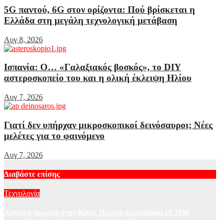
5G παντού, 6G στον ορίζοντα: Πού βρίσκεται η
Ελλάδα στη μεγάλη τεχνολογική μετάβαση
Αυγ 8, 2026
Ισπανία: Ο… «Γαλαξιακός βοσκός», το DIY
αστεροσκοπείο του και η ολική έκλειψη Ηλίου
Αυγ 7, 2026
Γιατί δεν υπήρχαν μικροσκοπικοί δεινόσαυροι; Νέες
μελέτες για το φαινόμενο
Αυγ 7, 2026
Διαβάστε επίσης
Τεχνολογία
Αιολική πρωτιά στην Κίνα: Πλωτή πλατφόρμα 16 MW