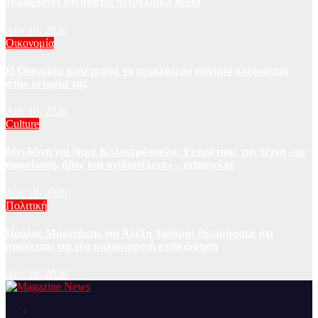
τροφοδοτεί υπεράκτιο πετρελαϊκό πεδίο
Αυγ 10, 2026
Οικονομία
Η Ουγγαρία κατέγραψε το μεγαλύτερο μηνιαίο πλεόνασμα
στην ιστορία της
Αυγ 10, 2026
Culture
Μενδώνη για Νίκο Καλογερόπουλο: Υπηρέτησε την τέχνη «με
αφοσίωση, ήθος και ανιδιοτέλεια» – ertnews.gr
Αυγ 10, 2026
Πολιτική
Παύλος Μαρινάκης για Αλέξη Τσίπρα: Θεωρήσαμε ότι
πρόκειται για νέα καλοκαιρινή επιθεώρηση
Αυγ 10, 2026
Ειδήσεις και νέα από την Ελλάδα και από όλο τον κόσμο