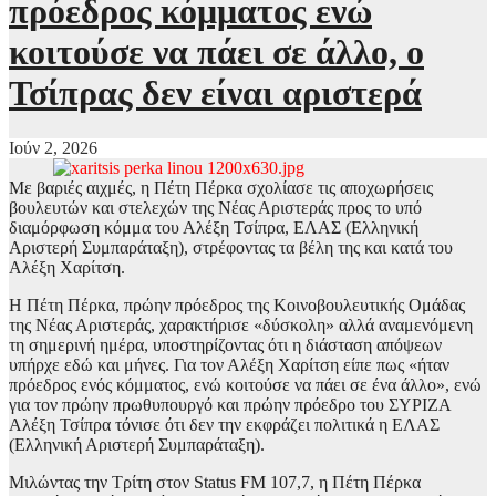
πρόεδρος κόμματος ενώ
κοιτούσε να πάει σε άλλο, ο
Τσίπρας δεν είναι αριστερά
Ιούν 2, 2026
Με βαριές αιχμές, η Πέτη Πέρκα σχολίασε τις αποχωρήσεις
βουλευτών και στελεχών της Νέας Αριστεράς προς το υπό
διαμόρφωση κόμμα του Αλέξη Τσίπρα, ΕΛΑΣ (Ελληνική
Αριστερή Συμπαράταξη), στρέφοντας τα βέλη της και κατά του
Αλέξη Χαρίτση.
Η Πέτη Πέρκα, πρώην πρόεδρος της Κοινοβουλευτικής Ομάδας
της Νέας Αριστεράς, χαρακτήρισε «δύσκολη» αλλά αναμενόμενη
τη σημερινή ημέρα, υποστηρίζοντας ότι η διάσταση απόψεων
υπήρχε εδώ και μήνες. Για τον Αλέξη Χαρίτση είπε πως «ήταν
πρόεδρος ενός κόμματος, ενώ κοιτούσε να πάει σε ένα άλλο», ενώ
για τον πρώην πρωθυπουργό και πρώην πρόεδρο του ΣΥΡΙΖΑ
Αλέξη Τσίπρα τόνισε ότι δεν την εκφράζει πολιτικά η ΕΛΑΣ
(Ελληνική Αριστερή Συμπαράταξη).
Μιλώντας την Τρίτη στον Status FM 107,7, η Πέτη Πέρκα