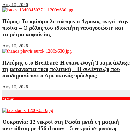
Αυγ 10, 2026
Πάρος: Τα κρίσιμα λεπτά πριν ο 4χρονος πνιγεί στην
πισίνα – Ο ρόλος του ιδιοκτήτη ναυαγοσώστη και
τα μέτρα ασφαλείας
Αυγ 10, 2026
Πλεύρης στο Breitbart: Η επανεκλογή Τραμπ άλλαξε
τη μεταναστευτική πολιτική – Η συνέντευξη που
αναδημοσίευσε ο Αμερικανός πρόεδρος
Αυγ 10, 2026
Κόσμος
Ουκρανία: 12 νεκροί στη Ρωσία μετά τη μαζική
αντεπίθεση με 456 drones – 5 νεκροί σε ρωσική