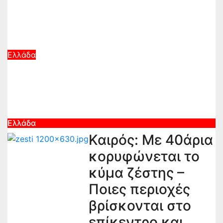
Ιατρικό Σύλλογο Αθηνών για την
προστασία της δημόσιας υγείας
Αυγ 8, 2026
Ελλάδα
Φωτιά σε κατάστημα στο Παλαιό
Φάληρο – Εκκενώνεται
πολυκατοικία
Αυγ 7, 2026
Ελλάδα
Καιρός: Με 40άρια
κορυφώνεται το
κύμα ζέστης –
Ποιες περιοχές
βρίσκονται στο
επίκεντρο και