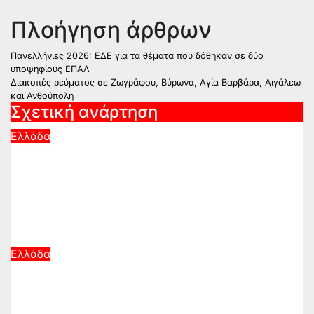
Πλοήγηση άρθρων
Πανελλήνιες 2026: ΕΔΕ για τα θέματα που δόθηκαν σε δύο
υποψηφίους ΕΠΑΛ
Διακοπές ρεύματος σε Ζωγράφου, Βύρωνα, Αγία Βαρβάρα, Αιγάλεω
και Ανθούπολη
Σχετική ανάρτηση
Ελλάδα
Καιρός: Με 40άρια κορυφώνεται το
κύμα ζέστης – Ποιες περιοχές
βρίσκονται στο επίκεντρο και μέχρι
πότε θα κρατήσουν τα μελτέμια
Αυγ 8, 2026
Ελλάδα
Ιός του Δυτικού Νείλου: Ανησυχία
από το ξέσπασμα με κρούσματα
στην Αττική – «Καμπανάκι» από τον