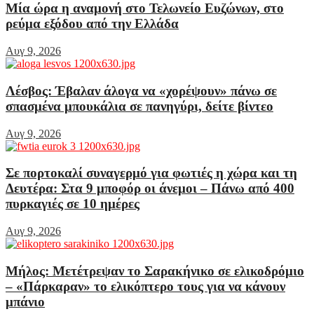
Μία ώρα η αναμονή στο Τελωνείο Ευζώνων, στο
ρεύμα εξόδου από την Ελλάδα
Αυγ 9, 2026
Λέσβος: Έβαλαν άλογα να «χορέψουν» πάνω σε
σπασμένα μπουκάλια σε πανηγύρι, δείτε βίντεο
Αυγ 9, 2026
Σε πορτοκαλί συναγερμό για φωτιές η χώρα και τη
Δευτέρα: Στα 9 μποφόρ οι άνεμοι – Πάνω από 400
πυρκαγιές σε 10 ημέρες
Αυγ 9, 2026
Μήλος: Μετέτρεψαν το Σαρακήνικο σε ελικοδρόμιο
– «Πάρκαραν» το ελικόπτερο τους για να κάνουν
μπάνιο