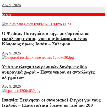
Αυγ 9, 2026
Κόσμος
Ο Φειδίας Παναγιώτου πήγε με σορτσάκι σε
εκδήλωση μνήμης για τους δολοφονημένους
Κύπριους ήρωες Ισαάκ – Σολωμού
Αυγ 9, 2026
Υπό τον έλεγχο των ρωσικών δυνάμεων δύο
ουκρανικά χωριά – Πέντε νεκροί σε ανταλλαγές
πληγμάτων
Αυγ 9, 2026
Ισπανία: Ξεκίνησαν οι συνοριακοί έλεγχοι για τους
Ιταλούς – Εξονυχιστική έρευνα σε περίπου 200