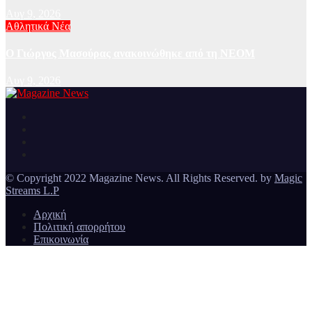
Αυγ 9, 2026
Αθλητικά Νέα
Ο Γιώργος Μασούρας ανακοινώθηκε από τη ΝΕΟΜ
Αυγ 9, 2026
Ειδήσεις και νέα από την Ελλάδα και από όλο τον κόσμο
Magazine News
© Copyright 2022 Magazine News. All Rights Reserved. by
Magic
Streams L.P
Αρχική
Πολιτική απορρήτου
Επικοινωνία