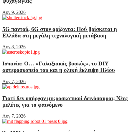
ψυχαγωγίας
Αυγ 9, 2026
5G παντού, 6G στον ορίζοντα: Πού βρίσκεται η
Ελλάδα στη μεγάλη τεχνολογική μετάβαση
Αυγ 8, 2026
Ισπανία: Ο… «Γαλαξιακός βοσκός», το DIY
αστεροσκοπείο του και η ολική έκλειψη Ηλίου
Αυγ 7, 2026
Γιατί δεν υπήρχαν μικροσκοπικοί δεινόσαυροι; Νέες
μελέτες για το φαινόμενο
Αυγ 7, 2026