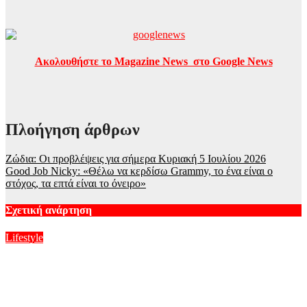
Ακολουθήστε το Magazine News στο Google News
Πλοήγηση άρθρων
Ζώδια: Οι προβλέψεις για σήμερα Κυριακή 5 Ιουλίου 2026
Good Job Nicky: «Θέλω να κερδίσω Grammy, τo ένα είναι ο
στόχος, τα επτά είναι το όνειρο»
Σχετική ανάρτηση
Lifestyle
Άριελ Κωνσταντινίδη: Φλερτάρω και με φλερτάρουν, δεν έχω
σταθερό σύντροφο στη ζωή μου
Αυγ 9, 2026