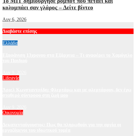
Το MIT δημιούργησε ρομπότ που πετάει και
κολυμπάει σαν γλάρος – Δείτε βίντεο
Αυγ 6, 2026
Διαβάστε επίσης
Ελλάδα
Εξαφάνιση 13χρονου στα Εξάρχεια – Τι αναφέρει το Χαμόγελο
του Παιδιού
Αυγ 9, 2026
Lifestyle
Άριελ Κωνσταντινίδη: Φλερτάρω και με φλερτάρουν, δεν έχω
σταθερό σύντροφο στη ζωή μου
Αυγ 9, 2026
Οικονομία
Δεκαπενταύγουστος: Πως θα πληρωθούν για την αργία οι
εργαζόμενοι του ιδιωτικού τομέα