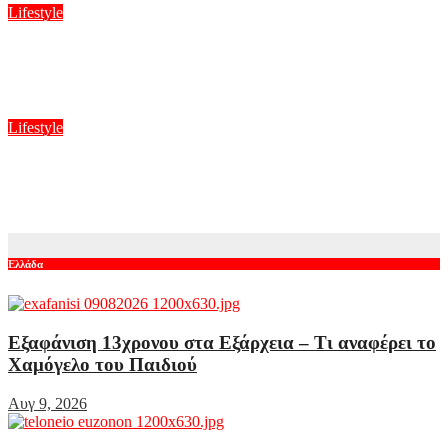
Lifestyle
Χωρισμός μετά από οκτώ χρόνια γάμου! Η ανακοίνωση και η
επιθυμία του ζευγαριού
Αυγ 9, 2026
Lifestyle
Περήφανη η Αλεξάνδρα Νίκα για την αδελφή της Νταίζη: «Η
απίστευτα έξυπνη αδελφή μου θα δουλέψει για την Amazon»
Αυγ 9, 2026
Ελλάδα
Εξαφάνιση 13χρονου στα Εξάρχεια – Τι αναφέρει το
Χαμόγελο του Παιδιού
Αυγ 9, 2026