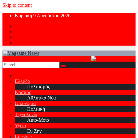
Skip to content
Κυριακή 9 Αυγούστου 2026
Ελλάδα
Πολιτισμός
Κόσμος
Αθλητικά Νέα
Οικονομία
Πολιτική
Τεχνολογία
Auto-Moto
Υγεία
Ευ Ζην
Lifestyle