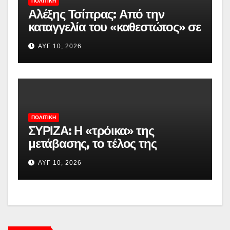
ΠΟΛΙΤΙΚΉ
Αλέξης Τσίπρας: Από την
καταγγελία του «καθεστώτος» σε
πρόταση διακυβέρνησης – «Το
ΑΥΓ 10, 2026
2015 ήξερα τι ήθελα, αλλά δεν
ήξερα πώς να το κάνω»
ΠΟΛΙΤΙΚΉ
ΣΥΡΙΖΑ: Η «τρόικα» της
μετάβασης, το τέλος της
αναμονής Τσίπρα και η επόμενη
ΑΥΓ 10, 2026
μάχη για την ηγεσία