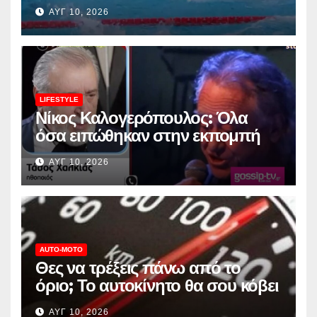
πεταλούδα
ΑΥΓ 10, 2026
LIFESTYLE
Νίκος Καλογερόπουλος: Όλα
όσα ειπώθηκαν στην εκπομπή
«Κοινωνία ώρα Mega» για τη
ΑΥΓ 10, 2026
μεγάλη απώλειά του.
AUTO-MOTO
Θες να τρέξεις πάνω από το
όριο; Το αυτοκίνητο θα σου κόβει
το γκάζι
ΑΥΓ 10, 2026