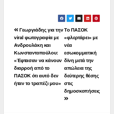
Πλοήγηση
Γεωργιάδης για την
Το ΠΑΣΟΚ
άρθρων
viral φωτογραφία με
«φλερτάρει» με
Ανδρουλάκη και
νέα
Κωνσταντοπούλου:
εσωκομματική
«Έφτασαν να κάνουν
δίνη μετά την
διαρροή από το
απώλεια της
ΠΑΣΟΚ ότι αυτό δεν
δεύτερης θέσης
ήταν το τραπέζι μου»
στις
δημοσκοπήσεις