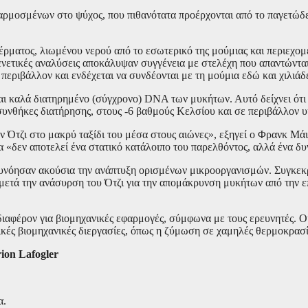
ρμοσμένων στο ψύχος, που πιθανότατα προέρχονται από το παγετώδε
ατος, λιωμένου νερού από το εσωτερικό της μούμιας και περιεχομέν
ετικές αναλύσεις αποκάλυψαν συγγένεια με στελέχη που απαντώνται 
περιβάλλον και ενδέχεται να συνδέονται με τη μούμια εδώ και χιλιάδε
αι καλά διατηρημένο (σύγχρονο) DNA των μυκήτων. Αυτό δείχνει ότι 
συνθήκες διατήρησης, στους -6 βαθμούς Κελσίου και σε περιβάλλον 
 Ότζι στο μακρύ ταξίδι του μέσα στους αιώνες», εξηγεί ο Φρανκ Μά
ια «δεν αποτελεί ένα στατικό κατάλοιπο του παρελθόντος, αλλά ένα δ
ευνόησαν ακούσια την ανάπτυξη ορισμένων μικροοργανισμών. Συγκεκρι
 μετά την ανάσυρση του Ότζι για την απομάκρυνση μυκήτων από την ε
διαφέρον για βιομηχανικές εφαρμογές, σύμφωνα με τους ερευνητές. 
ικές βιομηχανικές διεργασίες, όπως η ζύμωση σε χαμηλές θερμοκρασί
ion Lafogler
α.