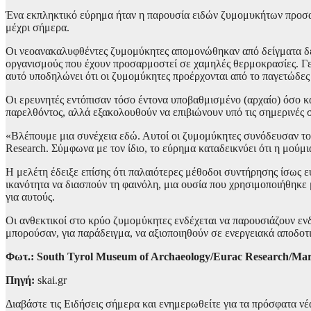
Ένα εκπληκτικό εύρημα ήταν η παρουσία ειδών ζυμομυκήτων προσα
μέχρι σήμερα.
Οι νεοανακαλυφθέντες ζυμομύκητες απομονώθηκαν από δείγματα δέρμ
οργανισμούς που έχουν προσαρμοστεί σε χαμηλές θερμοκρασίες. Γεν
αυτό υποδηλώνει ότι οι ζυμομύκητες προέρχονται από το παγετώδες 
Οι ερευνητές εντόπισαν τόσο έντονα υποβαθμισμένο (αρχαίο) όσο κ
παρελθόντος, αλλά εξακολουθούν να επιβιώνουν υπό τις σημερινές 
«Βλέπουμε μια συνέχεια εδώ. Αυτοί οι ζυμομύκητες συνόδευσαν τον
Research. Σύμφωνα με τον ίδιο, το εύρημα καταδεικνύει ότι η μούμ
Η μελέτη έδειξε επίσης ότι παλαιότερες μέθοδοι συντήρησης ίσως 
ικανότητα να διασπούν τη φαινόλη, μια ουσία που χρησιμοποιήθηκε
για αυτούς.
Οι ανθεκτικοί στο κρύο ζυμομύκητες ενδέχεται να παρουσιάζουν εν
μπορούσαν, για παράδειγμα, να αξιοποιηθούν σε ενεργειακά αποδοτ
Φωτ.: South Tyrol Museum of Archaeology/Eurac Research/Mar
Πηγή:
skai.gr
Διαβάστε τις Ειδήσεις σήμερα και ενημερωθείτε για τα πρόσφατα νέ