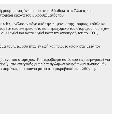
ή μούμια ενός άνδρα που ανακαλύφθηκε στις Άλπεις και
επτομερή εικόνα του μικροβιώματός του.
earch»
, ανέλυσαν πάγο από την επιφάνεια της μούμιας, καθώς και
ομένα από εντερικό ιστό και περιεχόμενο του στομάχου που είχαν
ε συλλεχθεί και καταψυχθεί κατά την ανάσυρσή του το 1991,
α του Ότζι όσο ήταν εν ζωή και ποιοι το αποίκισαν μετά τον
όμενο του στομάχου. Το μικροβίωμα αυτό, που είχε περιγραφεί για
αραδείγματα εντερικής χλωρίδας πρώιμων ανθρώπινων πληθυσμών.
 επομένως, μια σπάνια ματιά στο μικροβιακό παρελθόν της