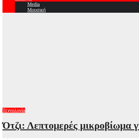
Media
Μουσική
Τεχνολογία
Ότζι: Λεπτομερές μικροβίωμα γ