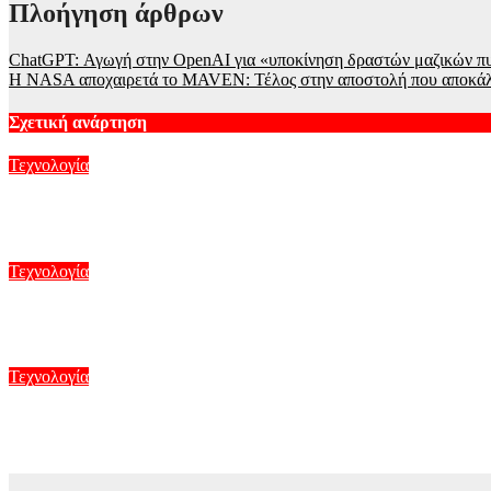
Πλοήγηση άρθρων
ChatGPT: Αγωγή στην OpenAI για «υποκίνηση δραστών μαζικών π
Η NASA αποχαιρετά το MAVEN: Τέλος στην αποστολή που αποκάλ
Σχετική ανάρτηση
Τεχνολογία
Η Google αναδιαρθρώνει την ηγεσία της AI – Νέος στρατηγικό
Αυγ 6, 2026
Τεχνολογία
Ο Ήλιος όπως δεν τον έχουμε ξαναδεί – Οι πιο λεπτομερείς εικό
Αυγ 5, 2026
Τεχνολογία
SpaceX: Έθεσε σε τροχιά έναν ακόμη πύραυλο σε ξεχωριστή α
Αυγ 5, 2026