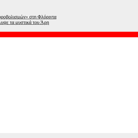
υροβολισμών» στη Φλόριντα
υψε τα μυστικά του Άρη
ς ρόλος για τον Ελληνοκύπριο Ντέμης Χασάμπης
νες που καταγράφηκαν ποτέ – Δείτε βίντεο
ποστολή