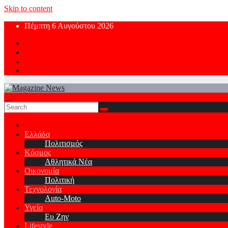
Skip to content
Πέμπτη 6 Αυγούστου 2026
Ελλάδα
Πολιτισμός
Κόσμος
Αθλητικά Νέα
Οικονομία
Πολιτική
Τεχνολογία
Auto-Moto
Υγεία
Ευ Ζην
Lifestyle