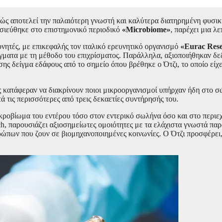
ώς αποτελεί την παλαιότερη γνωστή και καλύτερα διατηρημένη φυσικ
οσιεύθηκε στο επιστημονικό περιοδικό
«Microbiome»
, παρέχει μια λ
ευνητές, με επικεφαλής τον ιταλικό ερευνητικό οργανισμό
«Eurac Res
γματα με τη μέθοδο του επιχρίσματος. Παράλληλα, αξιοποιήθηκαν δεδ
ης δείγμα εδάφους από το σημείο όπου βρέθηκε ο Ότζι, το οποίο είχ
 κατάφεραν να διακρίνουν ποιοι μικροοργανισμοί υπήρχαν ήδη στο σώμ
ά τις περισσότερες από τρεις δεκαετίες συντήρησής του.
κροβίωμα του εντέρου τόσο στον εντερικό σωλήνα όσο και στο περιεχ
ch, παρουσιάζει αξιοσημείωτες ομοιότητες με τα ελάχιστα γνωστά π
ώπων που ζουν σε βιομηχανοποιημένες κοινωνίες. Ο Ότζι προσφέρει,