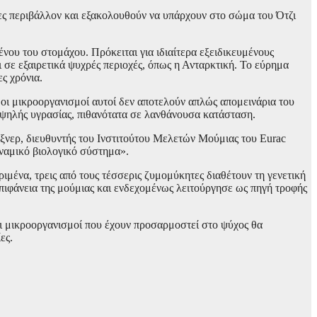
ς περιβάλλον και εξακολουθούν να υπάρχουν στο σώμα του Ότζι
ου του στομάχου. Πρόκειται για ιδιαίτερα εξειδικευμένους
σε εξαιρετικά ψυχρές περιοχές, όπως η Ανταρκτική. Το εύρημα
ς χρόνια.
οι μικροοργανισμοί αυτοί δεν αποτελούν απλώς απομεινάρια του
υψηλής υγρασίας, πιθανότατα σε λανθάνουσα κατάσταση.
ιξνερ, διευθυντής του Ινστιτούτου Μελετών Μούμιας του Eurac
υναμικό βιολογικό σύστημα».
μένα, τρεις από τους τέσσερις ζυμομύκητες διαθέτουν τη γενετική
πιφάνεια της μούμιας και ενδεχομένως λειτούργησε ως πηγή τροφής
Οι μικροοργανισμοί που έχουν προσαρμοστεί στο ψύχος θα
ες.