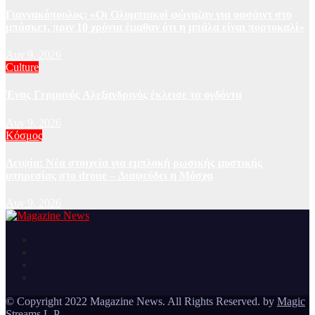
Γιαννακόπουλος: «Οι Ολυμπιακοί φώναζαν για οφσάιντ στο
μπάσκετ, πριν 10 χρόνια έμαθαν ότι η μπάλα είναι πορτοκαλί»
Αυγ 9, 2026
Culture
Ένας Γερμανός Αλεξανδρινός έκλεισε τα ογδόντα
Αυγ 9, 2026
Κόσμος
Λειψία: Νέα στοιχεία για εμπλοκή ρωσικής μυστικής
υπηρεσίας στο drone – Διαψεύδει η Μόσχα
Αυγ 9, 2026
Ειδήσεις και νέα από την Ελλάδα και από όλο τον κόσμο
Magazine News
© Copyright 2022 Magazine News. All Rights Reserved. by
Magic
Streams L.P