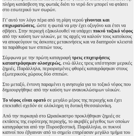
πλήρη κατάσβεση της φωτιάς διότι το νερό δεν μπορεί να φτάσει
στο εσωτερικό των σωρών.
Γι’ αυτό τον λόγο πέρα από τη ρίψη νερού
γίνονται και
επιχωματώσεις
, ώστε η φωτιά να μην έχει οξυγόνο και έτσι να
σβήσει. Στην περιοχή εξακολουθεί να υπάρχει
πυκνό τοξικό νέφος
από την καύση των υλικών, με τις αρχές να καλούν τους κατοίκους
να αποφεύγουν τις άσκοπες μετακινήσεις και να διατηρούν κλειστά
τα παράθυρα των σπιτιών τους.
Σύμφωνα με την πρώτη καταγραφή
τρεις επιχειρήσεις
καταστράφηκαν ολοσχερώς
, ενώ άλλες τρεις υπέστησαν μερικές
ζημιές. Παράλληλα, περιορισμένες φθορές καταγράφηκαν στους
εξωτερικούς χώρους δύο σπιτιών.
Στο μεταξύ, έντονη παραμένει η ανησυχία για το τοξικό νέφος που
δημιουργήθηκε από την καύση των ανακυκλώσιμων υλικών.
Το νέφος είναι ορατό
σε μεγάλο μέρος της περιοχής και έχει
επεκταθεί σχεδόν σε ολόκληρη τη δυτική Θεσσαλονίκη.
Από την πυρκαγιά στο Ωραιόκαστρο προκλήθηκαν ζημιές σε
εκτάσεις της ευρύτερης περιοχής, το ακριβές μέγεθος των οποίων
καταγράφεται από την Πυροσβεστική. Παράλληλα, οι πυκνοί
καπνοί που έβγαιναν από το σημείο επηρέασαν μεγάλο τμήμα του