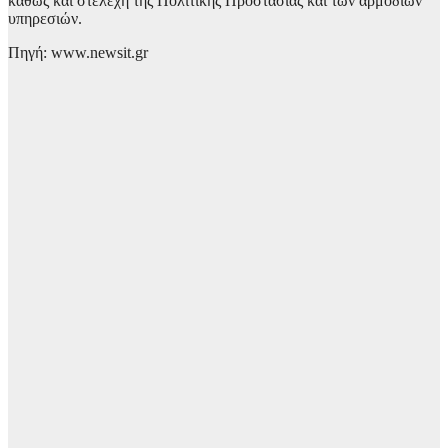
καθώς και στελέχη της Πολιτικής Προστασίας και των αρμόδιων
υπηρεσιών.
Πηγή: www.newsit.gr