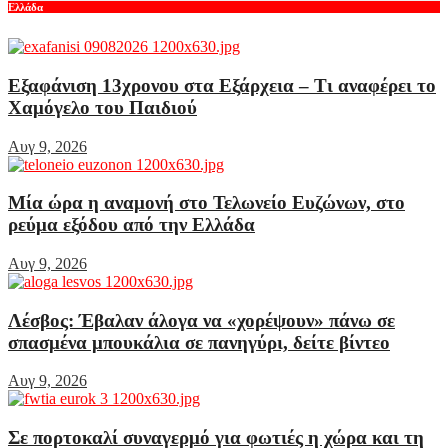
Ελλάδα
Εξαφάνιση 13χρονου στα Εξάρχεια – Τι αναφέρει το
Χαμόγελο του Παιδιού
Αυγ 9, 2026
Μία ώρα η αναμονή στο Τελωνείο Ευζώνων, στο
ρεύμα εξόδου από την Ελλάδα
Αυγ 9, 2026
Λέσβος: Έβαλαν άλογα να «χορέψουν» πάνω σε
σπασμένα μπουκάλια σε πανηγύρι, δείτε βίντεο
Αυγ 9, 2026
Σε πορτοκαλί συναγερμό για φωτιές η χώρα και τη