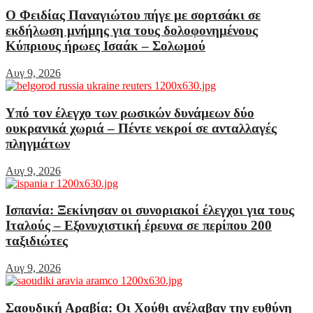
Ο Φειδίας Παναγιώτου πήγε με σορτσάκι σε
εκδήλωση μνήμης για τους δολοφονημένους
Κύπριους ήρωες Ισαάκ – Σολωμού
Αυγ 9, 2026
Υπό τον έλεγχο των ρωσικών δυνάμεων δύο
ουκρανικά χωριά – Πέντε νεκροί σε ανταλλαγές
πληγμάτων
Αυγ 9, 2026
Ισπανία: Ξεκίνησαν οι συνοριακοί έλεγχοι για τους
Ιταλούς – Εξονυχιστική έρευνα σε περίπου 200
ταξιδιώτες
Αυγ 9, 2026
Σαουδική Αραβία: Οι Χούθι ανέλαβαν την ευθύνη