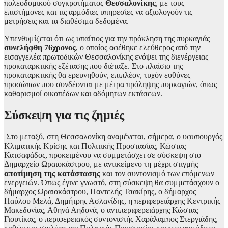
πολεοδομικού συγκροτήματος
Θεσσαλονίκης
, με τους
επιστήμονες και τις αρμόδιες υπηρεσίες να αξιολογούν τις
μετρήσεις και τα διαθέσιμα δεδομένα.
Υπενθυμίζεται ότι ως υπαίτιος για την πρόκληση της πυρκαγιάς
συνελήφθη 76χρονος
, ο οποίος αφέθηκε ελεύθερος από την
εισαγγελέα πρωτοδικών Θεσσαλονίκης ενόψει της διενέργειας
προκαταρκτικής εξέτασης που διέταξε. Στο πλαίσιο της
προκαταρκτικής θα ερευνηθούν, επιπλέον, τυχόν ευθύνες
προσώπων που συνδέονται με μέτρα πρόληψης πυρκαγιών, όπως
καθαρισμοί οικοπέδων και αδόμητων εκτάσεων.
Σύσκεψη για τις ζημιές
Στο μεταξύ, στη Θεσσαλονίκη αναμένεται, σήμερα, ο υφυπουργός
Κλιματικής Κρίσης και Πολιτικής Προστασίας, Κώστας
Κατσαφάδος, προκειμένου να συμμετάσχει σε σύσκεψη στο
Δημαρχείο Ωραιοκάστρου, με αντικείμενο τη μέχρι στιγμής
αποτίμηση της κατάστασης
και τον συντονισμό των επόμενων
ενεργειών. Όπως έγινε γνωστό, στη σύσκεψη θα συμμετάσχουν ο
δήμαρχος Ωραιοκάστρου, Παντελής Τσακίρης, ο δήμαρχος
Παύλου Μελά, Δημήτρης Ασλανίδης, η περιφερειάρχης Κεντρικής
Μακεδονίας, Αθηνά Αηδονά, ο αντιπεριφερειάρχης Κώστας
Γιουτίκας, ο περιφερειακός συντονιστής Χαράλαμπος Στεργιάδης,