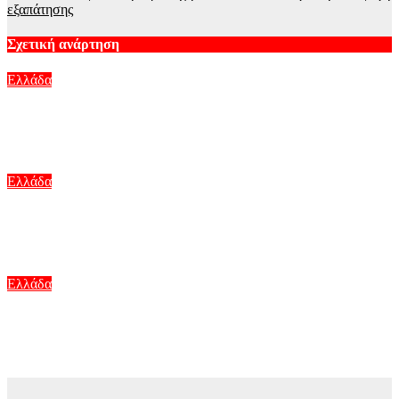
εξαπάτησης
Σχετική ανάρτηση
Ελλάδα
Εξαφάνιση 13χρονου στα Εξάρχεια – Τι αναφέρει το Χαμόγελο
του Παιδιού
Αυγ 9, 2026
Ελλάδα
Μία ώρα η αναμονή στο Τελωνείο Ευζώνων, στο ρεύμα εξόδου
από την Ελλάδα
Αυγ 9, 2026
Ελλάδα
Λέσβος: Έβαλαν άλογα να «χορέψουν» πάνω σε σπασμένα
μπουκάλια σε πανηγύρι, δείτε βίντεο
Αυγ 9, 2026