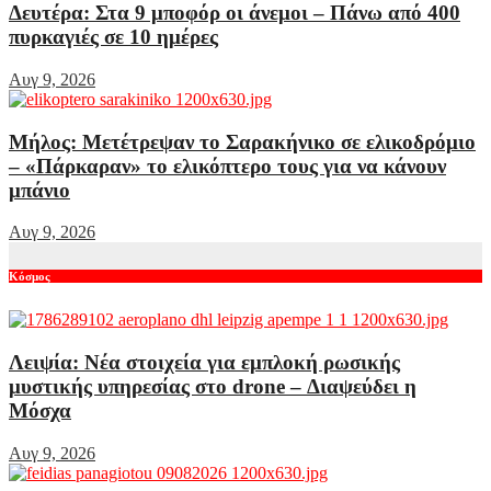
Δευτέρα: Στα 9 μποφόρ οι άνεμοι – Πάνω από 400
πυρκαγιές σε 10 ημέρες
Αυγ 9, 2026
Μήλος: Μετέτρεψαν το Σαρακήνικο σε ελικοδρόμιο
– «Πάρκαραν» το ελικόπτερο τους για να κάνουν
μπάνιο
Αυγ 9, 2026
Κόσμος
Λειψία: Νέα στοιχεία για εμπλοκή ρωσικής
μυστικής υπηρεσίας στο drone – Διαψεύδει η
Μόσχα
Αυγ 9, 2026