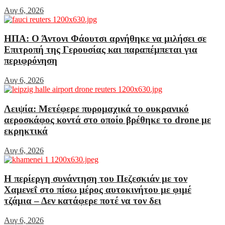
Αυγ 6, 2026
ΗΠΑ: Ο Άντονι Φάουτσι αρνήθηκε να μιλήσει σε
Επιτροπή της Γερουσίας και παραπέμπεται για
περιφρόνηση
Αυγ 6, 2026
Λειψία: Μετέφερε πυρομαχικά το ουκρανικό
αεροσκάφος κοντά στο οποίο βρέθηκε το drone με
εκρηκτικά
Αυγ 6, 2026
Η περίεργη συνάντηση του Πεζεσκιάν με τον
Χαμενεΐ στο πίσω μέρος αυτοκινήτου με φιμέ
τζάμια – Δεν κατάφερε ποτέ να τον δει
Αυγ 6, 2026