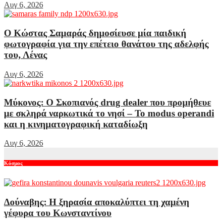
Αυγ 6, 2026
Ο Κώστας Σαμαράς δημοσίευσε μία παιδική
φωτογραφία για την επέτειο θανάτου της αδελφής
του, Λένας
Αυγ 6, 2026
Μύκονος: Ο Σκοπιανός drug dealer που προμήθευε
με σκληρά ναρκωτικά το νησί – Το modus operandi
και η κινηματογραφική καταδίωξη
Αυγ 6, 2026
Κόσμος
Δούναβης: Η ξηρασία αποκαλύπτει τη χαμένη
γέφυρα του Κωνσταντίνου