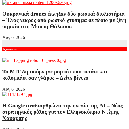
Ουκρανικά drones έπληξαν δύο ρωσικά διυλιστήρια
– Ένας νεκρός από ρωσικό χτύπημα σε πλοίο με ξένη
σημαία στη Μαύρη Θάλασσα
Αυγ 6, 2026
Τεχνολογία
Το MIT δημιούργησε ρομπότ που πετάει και
κολυμπάει σαν γλάρος – Δείτε βίντεο
Αυγ 6, 2026
Η Google αναδιαρθρώνει την ηγεσία της AI – Νέος
στρατηγικός ρόλος για τον Ελληνοκύπριο Ντέμης
Χασάμπης