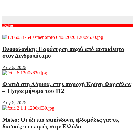
– Το «χρυσό» συμβόλαιό του
Αυγ 6, 2026
Ελλάδα
Θεσσαλονίκη: Παράσυρση πεζού από αυτοκίνητο
στον Δενδροπόταμο
Αυγ 6, 2026
Φωτιά στη Λάρισα, στην περιοχή Κρήνη Φαρσάλων
– Ήχησε μήνυμα του 112
Αυγ 6, 2026
Meteo: Οι έξι πιο επικίνδυνες εβδομάδες για τις
δασικές πυρκαγιές στην Ελλάδα