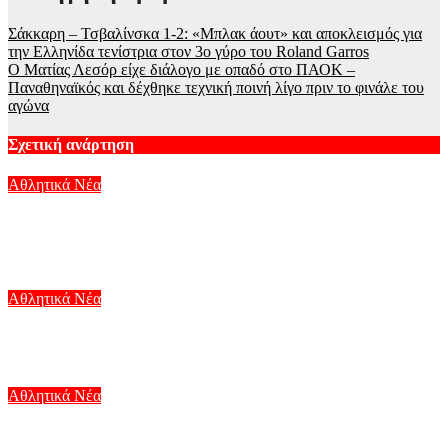
Σάκκαρη – Τσβαλίνσκα 1-2: «Μπλακ άουτ» και αποκλεισμός για
την Ελληνίδα τενίστρια στον 3ο γύρο του Roland Garros
Ο Ματίας Λεσόρ είχε διάλογο με οπαδό στο ΠΑΟΚ –
Παναθηναϊκός και δέχθηκε τεχνική ποινή λίγο πριν το φινάλε του
αγώνα
Σχετική ανάρτηση
Αθλητικά Νέα
Ολυμπιακός: Τέλος ο Φρανσίσκο Ορτέγκα από τους
Πειραιώτες – Το συγκινητικό του «αντίο»
Αυγ 6, 2026
Αθλητικά Νέα
Η ΑΕΚ ανακοίνωσε τον Λάντερς Νόλεϊ μέχρι το 2028
Αυγ 6, 2026
Αθλητικά Νέα
Η Τράμπζονσπορ ανακοίνωσε τη «βόμβα» με Μοχάμεντ Σαλάχ