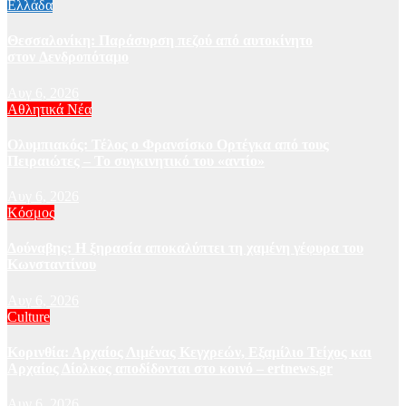
Ελλάδα
Θεσσαλονίκη: Παράσυρση πεζού από αυτοκίνητο
στον Δενδροπόταμο
Αυγ 6, 2026
Αθλητικά Νέα
Ολυμπιακός: Τέλος ο Φρανσίσκο Ορτέγκα από τους
Πειραιώτες – Το συγκινητικό του «αντίο»
Αυγ 6, 2026
Κόσμος
Δούναβης: Η ξηρασία αποκαλύπτει τη χαμένη γέφυρα του
Κωνσταντίνου
Αυγ 6, 2026
Culture
Κορινθία: Αρχαίος Λιμένας Κεγχρεών, Εξαμίλιο Τείχος και
Aρχαίος Δίολκος αποδίδονται στο κοινό – ertnews.gr
Αυγ 6, 2026