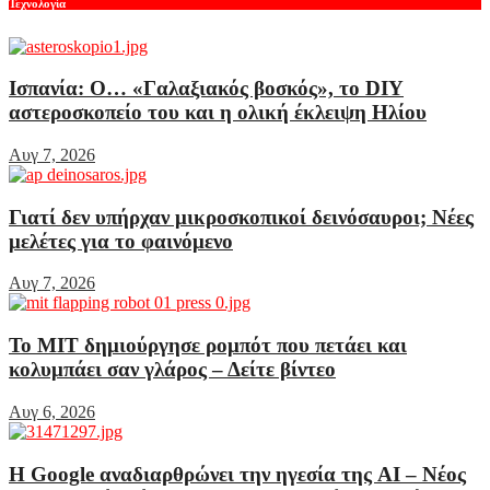
Τεχνολογία
Ισπανία: Ο… «Γαλαξιακός βοσκός», το DIY
αστεροσκοπείο του και η ολική έκλειψη Ηλίου
Αυγ 7, 2026
Γιατί δεν υπήρχαν μικροσκοπικοί δεινόσαυροι; Νέες
μελέτες για το φαινόμενο
Αυγ 7, 2026
Το MIT δημιούργησε ρομπότ που πετάει και
κολυμπάει σαν γλάρος – Δείτε βίντεο
Αυγ 6, 2026
Η Google αναδιαρθρώνει την ηγεσία της AI – Νέος