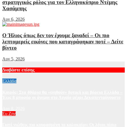
στρατηγικός ρόλος για τον Ελληνοκύπριο Ντέμης
Χασάμπης
Αυγ 6, 2026
Ο Ήλιος όπως δεν τον έχουμε ξαναδεί – Οι πιο
λεπτομερείς εικόνες που καταγράφηκαν ποτέ – Δείτε
βίντεο
Αυγ 5, 2026
Διαβάστε επίσης
Ελλάδα
Καιρός: Στα 40άρια θα «ψηθούν» δυτική και βόρεια Ελλάδα –
Έως 8 μποφόρ οι άνεμοι στο Αιγαίο μέχρι Δεκαπενταύγουστο
Αυγ 8, 2026
Ευ Ζην
Γιατί νιώθεις πιο κουρασμένη το καλοκαίρι; Οι λόγοι πίσω