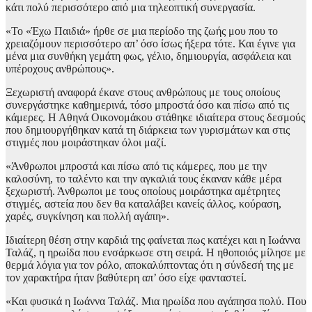
κάτι πολύ περισσότερο από μια τηλεοπτική συνεργασία.
«Το «Έχω Παιδιά» ήρθε σε μια περίοδο της ζωής μου που το
χρειαζόμουν περισσότερο απ’ όσο ίσως ήξερα τότε. Και έγινε για
μένα μια συνθήκη γεμάτη φως, γέλιο, δημιουργία, ασφάλεια και
υπέροχους ανθρώπους».
Ξεχωριστή αναφορά έκανε στους ανθρώπους με τους οποίους
συνεργάστηκε καθημερινά, τόσο μπροστά όσο και πίσω από τις
κάμερες. Η Αθηνά Οικονομάκου στάθηκε ιδιαίτερα στους δεσμούς
που δημιουργήθηκαν κατά τη διάρκεια των γυρισμάτων και στις
στιγμές που μοιράστηκαν όλοι μαζί.
«Άνθρωποι μπροστά και πίσω από τις κάμερες, που με την
καλοσύνη, το ταλέντο και την αγκαλιά τους έκαναν κάθε μέρα
ξεχωριστή. Άνθρωποι με τους οποίους μοιράστηκα αμέτρητες
στιγμές, αστεία που δεν θα καταλάβει κανείς άλλος, κούραση,
χαρές, συγκίνηση και πολλή αγάπη».
Ιδιαίτερη θέση στην καρδιά της φαίνεται πως κατέχει και η Ιωάννα
Ταλάζ, η ηρωίδα που ενσάρκωσε στη σειρά. Η ηθοποιός μίλησε με
θερμά λόγια για τον ρόλο, αποκαλύπτοντας ότι η σύνδεσή της με
τον χαρακτήρα ήταν βαθύτερη απ’ όσο είχε φανταστεί.
«Και φυσικά η Ιωάννα Ταλάζ. Μια ηρωίδα που αγάπησα πολύ. Που