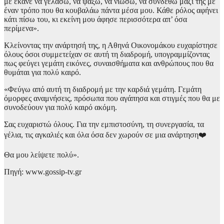
με έκανε να γελάσω, να ψάξω, να νιώσω, να συνδεθώ μαζί της με
έναν τρόπο που θα κουβαλάω πάντα μέσα μου. Κάθε ρόλος αφήνει
κάτι πίσω του, κι εκείνη μου άφησε περισσότερα απ’ όσα
περίμενα».
Κλείνοντας την ανάρτησή της, η Αθηνά Οικονομάκου ευχαρίστησε
όλους όσοι συμμετείχαν σε αυτή τη διαδρομή, υπογραμμίζοντας
πως φεύγει γεμάτη εικόνες, συναισθήματα και ανθρώπους που θα
θυμάται για πολύ καιρό.
«Φεύγω από αυτή τη διαδρομή με την καρδιά γεμάτη. Γεμάτη
όμορφες αναμνήσεις, πρόσωπα που αγάπησα και στιγμές που θα με
συνοδεύουν για πολύ καιρό ακόμη.
Σας ευχαριστώ όλους. Για την εμπιστοσύνη, τη συνεργασία, τα
γέλια, τις αγκαλιές και όλα όσα δεν χωρούν σε μια ανάρτηση❤️
Θα μου λείψετε πολύ».
Πηγή: www.gossip-tv.gr