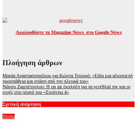
Ακολουθήστε το Magazine News στο Google News
Πλοήγηση άρθρων
Μαρία Αναστασοπούλου για Κώστα Τσουρό: «Είδα μια αξιοπρεπή
προσπάθεια και στάση από την πλευρά του»
Νάνσυ Ζαμπέτογλου: Η on air έκπληξη για τα γενέθλιά της και οι
ευχές στο πλατό του «Στούντιο 4»
Σχετική ανάρτηση
Media
Γιώργος Κουβαράς: «Θα παραμείνω δημοσιογράφος που
τραγουδάει…» – Η συνεργασία με τον Σαββιδάκη