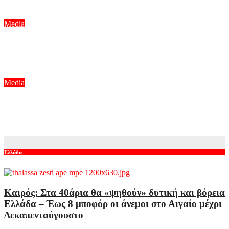
Αυγ 8, 2026
Media
Μπαμπά σ’ αγαπώ – Ελένη Σακκά: Η Μαίρη δεν λειτουργεί
συνειδητά για να δημιουργεί χάος
Αυγ 8, 2026
Media
Κώστας Τουρνάς: Οι αμοιβές των λαϊκών τραγουδιστών ήταν
πάντοτε υψηλότερες από εκείνες του δικού μας χώρου
Αυγ 8, 2026
Ελλάδα
Καιρός: Στα 40άρια θα «ψηθούν» δυτική και βόρεια
Ελλάδα – Έως 8 μποφόρ οι άνεμοι στο Αιγαίο μέχρι
Δεκαπενταύγουστο