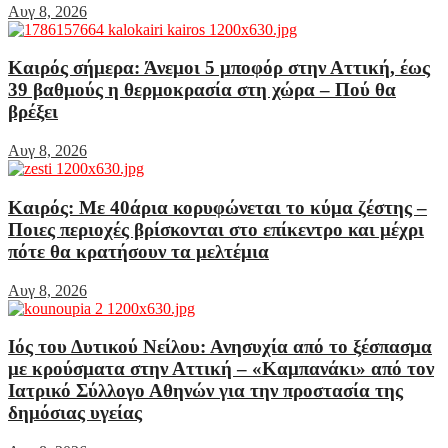
Αυγ 8, 2026
Καιρός σήμερα: Άνεμοι 5 μποφόρ στην Αττική, έως
39 βαθμούς η θερμοκρασία στη χώρα – Πού θα
βρέξει
Αυγ 8, 2026
Καιρός: Με 40άρια κορυφώνεται το κύμα ζέστης –
Ποιες περιοχές βρίσκονται στο επίκεντρο και μέχρι
πότε θα κρατήσουν τα μελτέμια
Αυγ 8, 2026
Ιός του Δυτικού Νείλου: Ανησυχία από το ξέσπασμα
με κρούσματα στην Αττική – «Καμπανάκι» από τον
Ιατρικό Σύλλογο Αθηνών για την προστασία της
δημόσιας υγείας