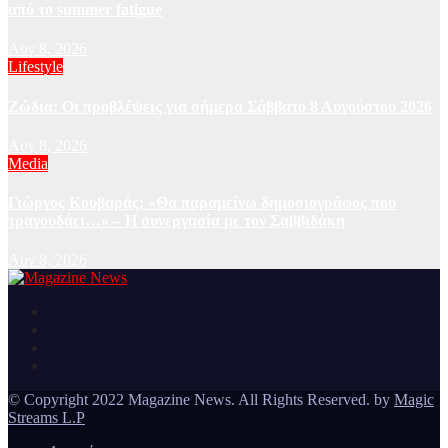
από το summer fatigue
Αυγ 8, 2026
Lifestyle
Ζώδια: Οι προβλέψεις για σήμερα Σάββατο 8 Αυγούστου 2026
Αυγ 8, 2026
Media
Γιώργος Κουβαράς: «Θα παραμείνω δημοσιογράφος που
τραγουδάει…» – Η συνεργασία με τον Σαββιδάκη
Αυγ 8, 2026
Ειδήσεις και νέα από την Ελλάδα και από όλο τον κόσμο
Magazine News
© Copyright 2022 Magazine News. All Rights Reserved. by
Magic
Streams L.P