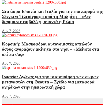
Στα άκρα Ισπανία και Ιταλία για την επαναφορά της
Σένγκεν: Τελεσίγραφο από τη Μαδρίτη – «Δεν
δεχόμαστε επιβολές», απαντά η Ρώμη
Αυγ 7, 2026
Κορσική: Μασκοφόροι αυτονομιστές απειλούν
όσους αγοράζουν ακίνητα στο νησί – «Μείνετε στα
σπίτια σας»
Αυγ 7, 2026
Ισπανία: Αγώνας για την ταυτοποίηση των νεκρών
μεταναστών στη Θέουτα – Σχέδιο για μεταφορά
ανηλίκων στην ηπειρωτική χώρα
Αυγ 7, 2026