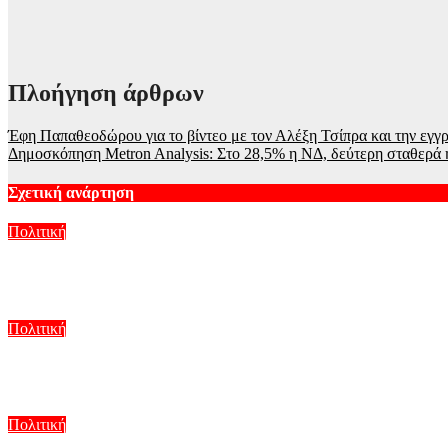
Πλοήγηση άρθρων
Έφη Παπαθεοδώρου για το βίντεο με τον Αλέξη Τσίπρα και την εγγρ
Δημοσκόπηση Metron Analysis: Στο 28,5% η ΝΔ, δεύτερη σταθερά
Σχετική ανάρτηση
Πολιτική
ΣΥΡΙΖΑ: Στη Βουλή οι αλλαγές στο Ταμείο Ανάκαμψης για την 
Αυγ 5, 2026
Πολιτική
Μητσοτάκης στην υπογραφή συμφωνίας για την ηλεκτρική διασ
Αυγ 5, 2026
Πολιτική