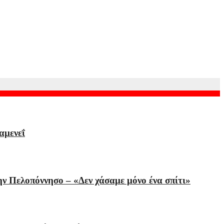
αμενεΐ
την Πελοπόννησο – «Δεν χάσαμε μόνο ένα σπίτι»