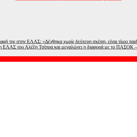
αφή της στην ΕΛΑΣ: «Δέχθηκα χωρίς δεύτερη σκέψη, είναι τίμιο παι
 η ΕΛΑΣ του Αλέξη Τσίπρα και μεγαλώνει η διαφορά με το ΠΑΣΟΚ –
Πολιτική Προστασία – Στο στόχαστρο οι περικοπές σε εναέρια μ
ύνδεση Ελλάδας – Κύπρου: «Ισχυρή ψήφος εμπιστοσύνης» η είσο