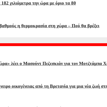
 182 χιλιόμετρα την ώρα με όριο τα 80
 βαθμούς η θερμοκρασία στη χώρα – Πού θα βρέξει
τώρα» λέει ο Μασούντ Πεζεσκιάν για τον Μοτζτάμπα Χ
όνειρο οικογένειας από τη Βρετανία για μια νέα ζωή σ