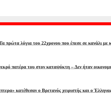
η φωτιά είναι ανυπολόγιστη»
Τα πρώτα λόγια του 22χρονου που έπεσε σε κανάλι με 
εκρό πατέρα του στον καταψύκτη – Δεν ήταν οικονομ
όπτερα» κατέθεσαν ο Βρετανός χειριστής και ο Έλληνα