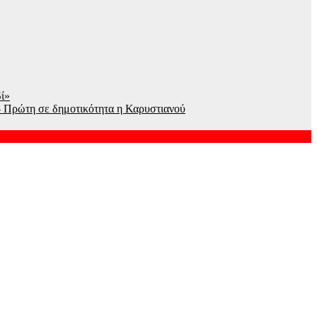
δί»
 Πρώτη σε δημοτικότητα η Καρυστιανού
έσα και έργα πρόληψης
δος της Meridiam στην GSI