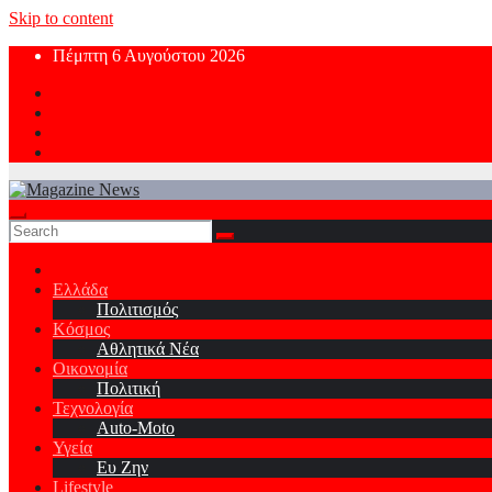
Skip to content
Πέμπτη 6 Αυγούστου 2026
Ελλάδα
Πολιτισμός
Κόσμος
Αθλητικά Νέα
Οικονομία
Πολιτική
Τεχνολογία
Auto-Moto
Υγεία
Ευ Ζην
Lifestyle