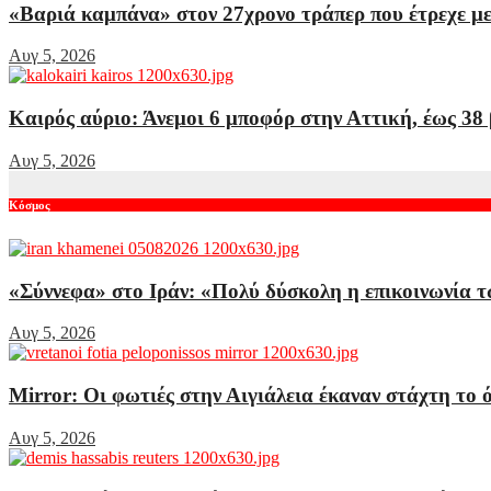
«Βαριά καμπάνα» στον 27χρονο τράπερ που έτρεχε με
Αυγ 5, 2026
Καιρός αύριο: Άνεμοι 6 μποφόρ στην Αττική, έως 38
Αυγ 5, 2026
Κόσμος
«Σύννεφα» στο Ιράν: «Πολύ δύσκολη η επικοινωνία 
Αυγ 5, 2026
Mirror: Οι φωτιές στην Αιγιάλεια έκαναν στάχτη το 
Αυγ 5, 2026