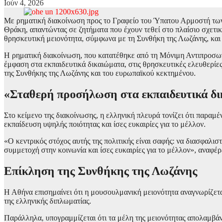
Ιούν 4, 2026
Με ρηματική διακοίνωση προς το Γραφείο του Ύπατου Αρμοστή των 
Θράκη, απαντώντας σε ζητήματα που έχουν τεθεί στο πλαίσιο σχετι
θρησκευτική μειονότητα, σύμφωνα με τη Συνθήκη της Λωζάνης, και 
Η ρηματική διακοίνωση, που κατατέθηκε από τη Μόνιμη Αντιπροσωπ
έμφαση στα εκπαιδευτικά δικαιώματα, στις θρησκευτικές ελευθερίε
της Συνθήκης της Λωζάνης και του ευρωπαϊκού κεκτημένου.
«Σταθερή προσήλωση στα εκπαιδευτικά δ
Στο κείμενο της διακοίνωσης, η ελληνική πλευρά τονίζει ότι παρα
εκπαίδευση υψηλής ποιότητας και ίσες ευκαιρίες για το μέλλον.
«Ο κεντρικός στόχος αυτής της πολιτικής είναι σαφής: να διασφαλισ
συμμετοχή στην κοινωνία και ίσες ευκαιρίες για το μέλλον», αναφέρ
Επίκληση της Συνθήκης της Λωζάνης
Η Αθήνα επισημαίνει ότι η μουσουλμανική μειονότητα αναγνωρίζετα
της ελληνικής διπλωματίας.
Παράλληλα, υπογραμμίζεται ότι τα μέλη της μειονότητας απολαμβάν