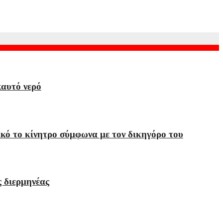
καυτό νερό
ικό το κίνητρο σύμφωνα με τον δικηγόρο του
ς διερμηνέας