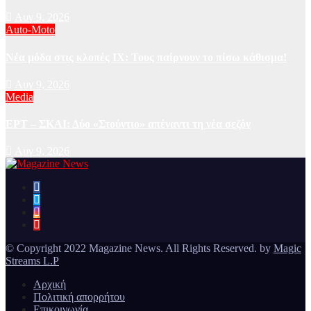
Αυγ 9, 2026
Auto-Moto
Νέα μόδα στις κλοπές ΙΧ: Τους παίρνουν το πίσω κάθισμα!
Αυγ 9, 2026
Media
ΕΡΤ – ΣΚΑΙ: Δύο «Στούντιο» απέναντι τη νέα σεζόν
Αυγ 9, 2026
Ειδήσεις και νέα από την Ελλάδα και από όλο τον κόσμο
Magazine News
© Copyright 2022 Magazine News. All Rights Reserved. by
Magic
Streams L.P
Αρχική
Πολιτική απορρήτου
Επικοινωνία