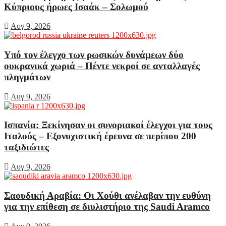
Κύπριους ήρωες Ισαάκ – Σολωμού
Αυγ 9, 2026
Υπό τον έλεγχο των ρωσικών δυνάμεων δύο
ουκρανικά χωριά – Πέντε νεκροί σε ανταλλαγές
πληγμάτων
Αυγ 9, 2026
Ισπανία: Ξεκίνησαν οι συνοριακοί έλεγχοι για τους
Ιταλούς – Εξονυχιστική έρευνα σε περίπου 200
ταξιδιώτες
Αυγ 9, 2026
Σαουδική Αραβία: Οι Χούθι ανέλαβαν την ευθύνη
για την επίθεση σε διυλιστήριο της Saudi Aramco