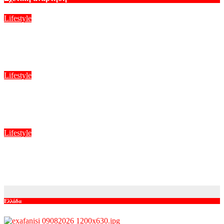
Lifestyle
Άριελ Κωνσταντινίδη: Φλερτάρω και με φλερτάρουν, δεν έχω
σταθερό σύντροφο στη ζωή μου
Αυγ 9, 2026
Lifestyle
Χωρισμός μετά από οκτώ χρόνια γάμου! Η ανακοίνωση και η
επιθυμία του ζευγαριού
Αυγ 9, 2026
Lifestyle
Περήφανη η Αλεξάνδρα Νίκα για την αδελφή της Νταίζη: «Η
απίστευτα έξυπνη αδελφή μου θα δουλέψει για την Amazon»
Αυγ 9, 2026
Ελλάδα