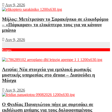
Αυγ 9, 2026
Μήλος: Μετέτρεψαν το Σαρακήνικο σε ελικοδρόμιο
– «Πάρκαραν» το ελικόπτερο τους για να κάνουν
μπάνιο
Αυγ 9, 2026
Κόσμος
Λειψία: Νέα στοιχεία για εμπλοκή ρωσικής
μυστικής υπηρεσίας στο drone – Διαψεύδει η
Μόσχα
Αυγ 9, 2026
Ο Φειδίας Παναγιώτου πήγε με σορτσάκι σε
εκδήλωση μνήμης για τους δολοφονημένους