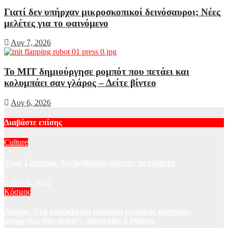
Γιατί δεν υπήρχαν μικροσκοπικοί δεινόσαυροι; Νέες
μελέτες για το φαινόμενο
Αυγ 7, 2026
Το MIT δημιούργησε ρομπότ που πετάει και
κολυμπάει σαν γλάρος – Δείτε βίντεο
Αυγ 6, 2026
Διαβάστε επίσης
Culture
Ένας Γερμανός Αλεξανδρινός έκλεισε τα ογδόντα
Αυγ 9, 2026
Κόσμος
Λειψία: Νέα στοιχεία για εμπλοκή ρωσικής μυστικής
υπηρεσίας στο drone – Διαψεύδει η Μόσχα