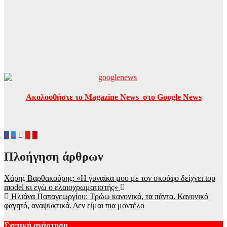
Ακολουθήστε το Magazine News στο Google News
Πλοήγηση άρθρων
Χάρης Βαρθακούρης: «Η γυναίκα μου με τον σκούφο δείχνει top
model κι εγώ ο ελαιοχρωματιστής»
Ηλιάνα Παπαγεωργίου: Τρώω κανονικά, τα πάντα. Κανονικό
φαγητό, αναψυκτικά. Δεν είμαι πια μοντέλο
Σχετική ανάρτηση