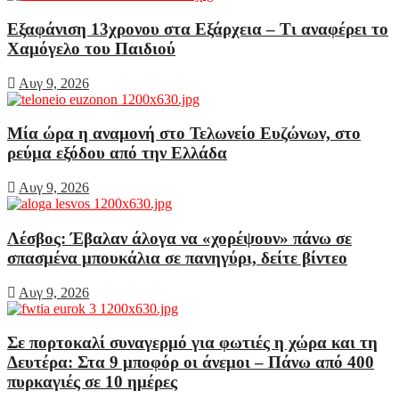
Εξαφάνιση 13χρονου στα Εξάρχεια – Τι αναφέρει το
Χαμόγελο του Παιδιού
Αυγ 9, 2026
Μία ώρα η αναμονή στο Τελωνείο Ευζώνων, στο
ρεύμα εξόδου από την Ελλάδα
Αυγ 9, 2026
Λέσβος: Έβαλαν άλογα να «χορέψουν» πάνω σε
σπασμένα μπουκάλια σε πανηγύρι, δείτε βίντεο
Αυγ 9, 2026
Σε πορτοκαλί συναγερμό για φωτιές η χώρα και τη
Δευτέρα: Στα 9 μποφόρ οι άνεμοι – Πάνω από 400
πυρκαγιές σε 10 ημέρες