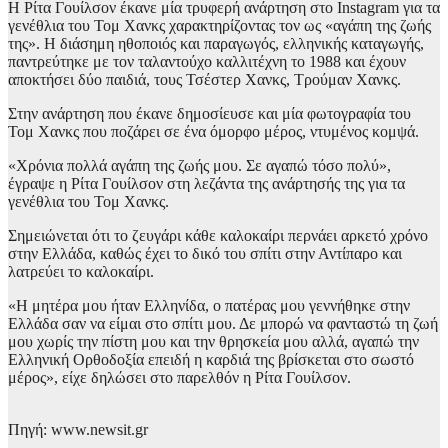
Η Ρίτα Γουίλσον έκανε μία τρυφερή ανάρτηση στο Instagram για τα
γενέθλια του Τομ Χανκς χαρακτηρίζοντας τον ως «αγάπη της ζωής
της». Η διάσημη ηθοποιός και παραγωγός, ελληνικής καταγωγής,
παντρεύτηκε με τον ταλαντούχο καλλιτέχνη το 1988 και έχουν
αποκτήσει δύο παιδιά, τους Τσέστερ Χανκς, Τρούμαν Χανκς.
Στην ανάρτηση που έκανε δημοσίευσε και μία φωτογραφία του
Τομ Χανκς που ποζάρει σε ένα όμορφο μέρος, ντυμένος κομψά.
«Χρόνια πολλά αγάπη της ζωής μου. Σε αγαπώ τόσο πολύ»,
έγραψε η Ρίτα Γουίλσον στη λεζάντα της ανάρτησής της για τα
γενέθλια του Τομ Χανκς.
Σημειώνεται ότι το ζευγάρι κάθε καλοκαίρι περνάει αρκετό χρόνο
στην Ελλάδα, καθώς έχει το δικό του σπίτι στην Αντίπαρο και
λατρεύει το καλοκαίρι.
«Η μητέρα μου ήταν Ελληνίδα, ο πατέρας μου γεννήθηκε στην
Ελλάδα σαν να είμαι στο σπίτι μου. Δε μπορώ να φανταστώ τη ζωή
μου χωρίς την πίστη μου και την θρησκεία μου αλλά, αγαπώ την
Ελληνική Ορθοδοξία επειδή η καρδιά της βρίσκεται στο σωστό
μέρος», είχε δηλώσει στο παρελθόν η Ρίτα Γουίλσον.
Πηγή: www.newsit.gr