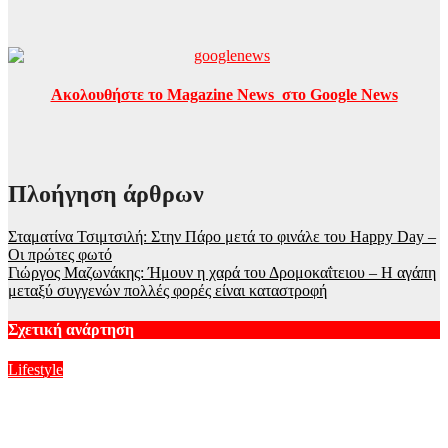
Ακολουθήστε το Magazine News στο Google News
Πλοήγηση άρθρων
Σταματίνα Τσιμτσιλή: Στην Πάρο μετά το φινάλε του Happy Day –
Οι πρώτες φωτό
Γιώργος Μαζωνάκης: Ήμουν η χαρά του Δρομοκαΐτειου – Η αγάπη
μεταξύ συγγενών πολλές φορές είναι καταστροφή
Σχετική ανάρτηση
Lifestyle
Δανάη Μιχαλάκη για Γιώργο Παπαγεωργίου: «Έχω δίπλα μου
έναν άνθρωπο που εμπιστεύομαι και θαυμάζω»