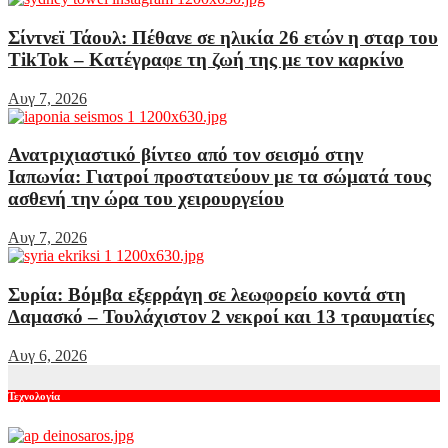
Σίντνεϊ Τάουλ: Πέθανε σε ηλικία 26 ετών η σταρ του
TikTok – Kατέγραφε τη ζωή της με τον καρκίνο
Αυγ 7, 2026
Ανατριχιαστικό βίντεο από τον σεισμό στην
Ιαπωνία: Γιατροί προστατεύουν με τα σώματά τους
ασθενή την ώρα του χειρουργείου
Αυγ 7, 2026
Συρία: Βόμβα εξερράγη σε λεωφορείο κοντά στη
Δαμασκό – Τουλάχιστον 2 νεκροί και 13 τραυματίες
Αυγ 6, 2026
Τεχνολογία