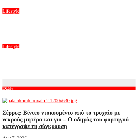
Αυγ 7, 2026
Lifestyle
Αθηνά Οικονομάκου: Ποζάρει όλο νάζι στις τροπικές παραλίες
των Μπόρα Μπόρα
Αυγ 7, 2026
Lifestyle
Τέτα Κωνσταντά: Πάντα ένιωθα ότι δεν θα έχω κάνει τίποτα
στη ζωή μου, αν δεν αποκτούσα ένα παιδί
Αυγ 7, 2026
Ελλάδα
Σέρρες: Βίντεο ντοκουμέντο από το τροχαίο με
νεκρούς μητέρα και γιο – Ο οδηγός του φορτηγού
κατέγραψε τη σύγκρουση