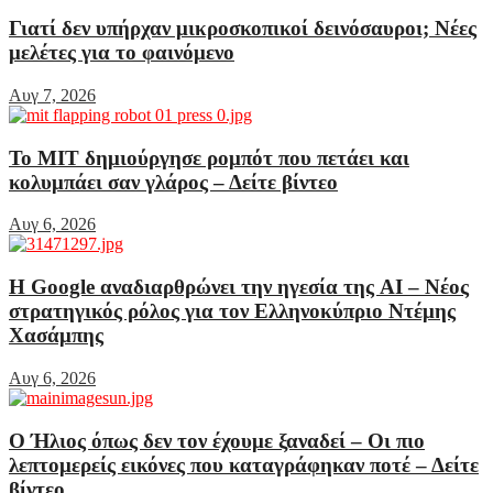
Γιατί δεν υπήρχαν μικροσκοπικοί δεινόσαυροι; Νέες
μελέτες για το φαινόμενο
Αυγ 7, 2026
Το MIT δημιούργησε ρομπότ που πετάει και
κολυμπάει σαν γλάρος – Δείτε βίντεο
Αυγ 6, 2026
Η Google αναδιαρθρώνει την ηγεσία της AI – Νέος
στρατηγικός ρόλος για τον Ελληνοκύπριο Ντέμης
Χασάμπης
Αυγ 6, 2026
Ο Ήλιος όπως δεν τον έχουμε ξαναδεί – Οι πιο
λεπτομερείς εικόνες που καταγράφηκαν ποτέ – Δείτε
βίντεο