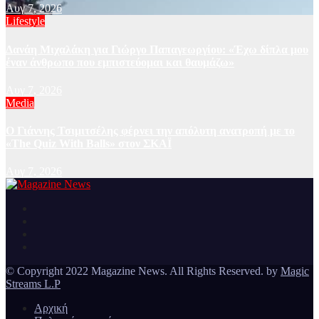
Αυγ 7, 2026
Lifestyle
Δανάη Μιχαλάκη για Γιώργο Παπαγεωργίου: «Έχω δίπλα μου
έναν άνθρωπο που εμπιστεύομαι και θαυμάζω»
Αυγ 7, 2026
Media
Ο Γιάννης Τσιμιτσέλης φέρνει την απόλυτη ανατροπή με το
«The Quiz With Balls» στον ΣΚΑΪ
Αυγ 7, 2026
Ειδήσεις και νέα από την Ελλάδα και από όλο τον κόσμο
Magazine News
© Copyright 2022 Magazine News. All Rights Reserved. by
Magic
Streams L.P
Αρχική