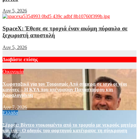
Αυγ 5, 2026
SpaceX: Έθεσε σε τροχιά έναν ακόμη πύραυλο σε
ξεχωριστή αποστολή
Αυγ 5, 2026
Διαβάστε επίσης
Οικονομία
Χωροταξικό για τον Τουρισμό: Από σήμερα σε ισχύ οι νέοι
κανόνες – Η ΚΥΑ που υπέγραψαν Παπασταύρου και
Κεφαλογιάννη
Αυγ 7, 2026
Ελλάδα
Σέρρες: Βίντεο ντοκουμέντο από το τροχαίο με νεκρούς μητέρα
και γιο – Ο οδηγός του φορτηγού κατέγραψε τη σύγκρουση