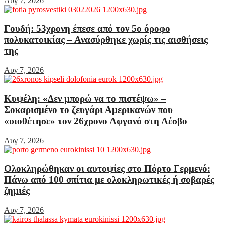
Αυγ 7, 2026
Γουδή: 53χρονη έπεσε από τον 5ο όροφο
πολυκατοικίας – Ανασύρθηκε χωρίς τις αισθήσεις
της
Αυγ 7, 2026
Κυψέλη: «Δεν μπορώ να το πιστέψω» –
Σοκαρισμένο το ζευγάρι Αμερικανών που
«υιοθέτησε» τον 26χρονο Αφγανό στη Λέσβο
Αυγ 7, 2026
Ολοκληρώθηκαν οι αυτοψίες στο Πόρτο Γερμενό:
Πάνω από 100 σπίτια με ολοκληρωτικές ή σοβαρές
ζημιές
Αυγ 7, 2026