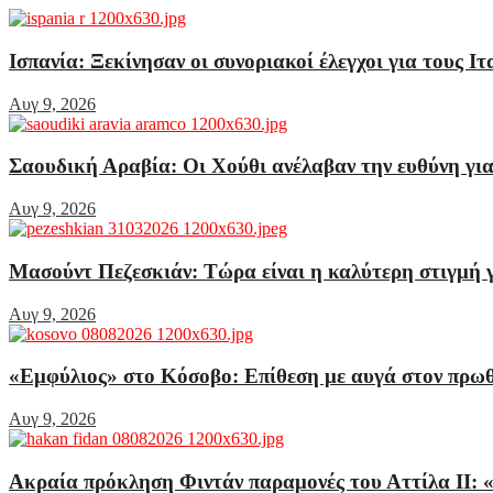
Ισπανία: Ξεκίνησαν οι συνοριακοί έλεγχοι για τους Ι
Αυγ 9, 2026
Σαουδική Αραβία: Οι Χούθι ανέλαβαν την ευθύνη για
Αυγ 9, 2026
Μασούντ Πεζεσκιάν: Τώρα είναι η καλύτερη στιγμή γ
Αυγ 9, 2026
«Εμφύλιος» στο Κόσοβο: Επίθεση με αυγά στον πρω
Αυγ 9, 2026
Ακραία πρόκληση Φιντάν παραμονές του Αττίλα ΙΙ: 