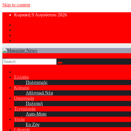
Skip to content
Κυριακή 9 Αυγούστου 2026
Ελλάδα
Πολιτισμός
Κόσμος
Αθλητικά Νέα
Οικονομία
Πολιτική
Τεχνολογία
Auto-Moto
Υγεία
Ευ Ζην
Lifestyle