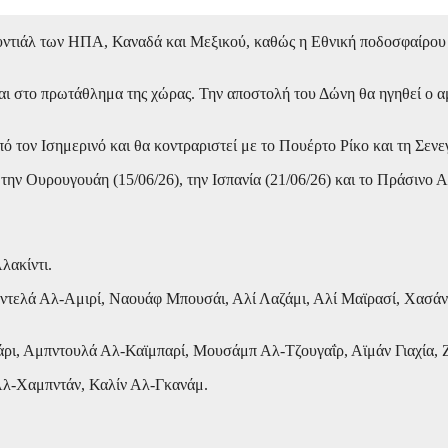
υντιάλ των ΗΠΑ, Καναδά και Μεξικού, καθώς η Εθνική ποδοσφαίρου 
ι στο πρωτάθλημα της χώρας. Την αποστολή του Δώνη θα ηγηθεί ο αμυ
 τον Ισημερινό και θα κοντραριστεί με το Πουέρτο Ρίκο και τη Σενε
ην Ουρουγουάη (15/06/26), την Ισπανία (21/06/26) και το Πράσινο Α
λακίντι.
ντελά Αλ-Αμιρί, Ναουάφ Μπουσάι, Αλί Λαζάμι, Αλί Μαϊρασί, Χασάν
 Αμπντουλά Αλ-Καϊμπαρί, Μουσάμπ Αλ-Τζουγαΐρ, Αϊμάν Γιαχία, Ζι
Αλ-Χαμπντάν, Καλίν Αλ-Γκανάμ.