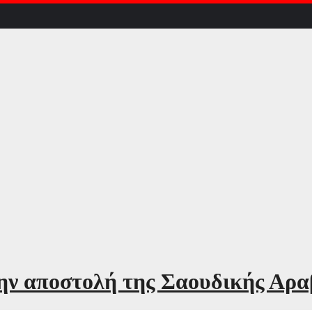
ην αποστολή της Σαουδικής Αραβ