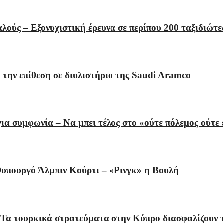
ταλούς – Εξονυχιστική έρευνα σε περίπου 200 ταξιδιώτε
 την επίθεση σε διυλιστήριο της Saudi Aramco
ια συμφωνία – Να μπει τέλος στο «ούτε πόλεμος ούτε 
θυπουργό Άλμπιν Κούρτι – «Ρινγκ» η Βουλή
«Τα τουρκικά στρατεύματα στην Κύπρο διασφαλίζουν 