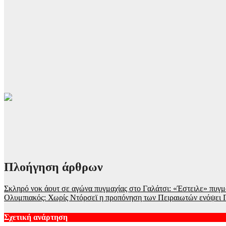
Πλοήγηση άρθρων
Σκληρό νοκ άουτ σε αγώνα πυγμαχίας στο Γαλάτσι: «Έστειλε» πυγμ
Ολυμπιακός: Χωρίς Ντόρσεϊ η προπόνηση των Πειραιωτών ενόψει 
Σχετική ανάρτηση