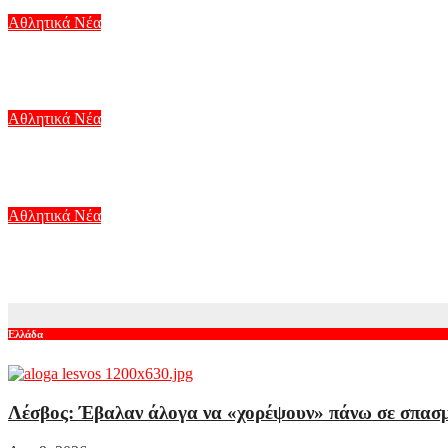
Αθλητικά Νέα
«Αιχμηρός» Μουρίνιο για Μπερνάρντο Σίλβα: «Ο κακομοίρης δε
Αυγ 9, 2026
Αθλητικά Νέα
Άντερλεχτ – ΠΑΟΚ: Ο Δημήτρης Γιαννούλης προορίζεται για βα
Αυγ 9, 2026
Αθλητικά Νέα
Βραζιλία: Αδιανόητος τραυματισμός σε πανηγυρισμό για γκολ π
Αυγ 9, 2026
Ελλάδα
Λέσβος: Έβαλαν άλογα να «χορέψουν» πάνω σε σπασμέ