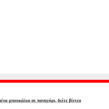
ν κάνει τίποτα στις διακοπές και ήρθε σε κακή φυσική κατάστα
σικός στη ρεβάνς του Europa League
ου δεν μέτρησε στο Κοριτίμπα – Σαπεκοένσε
να μπουκάλια σε πανηγύρι, δείτε βίντεο