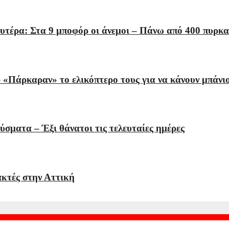
υτέρα: Στα 9 μποφόρ οι άνεμοι – Πάνω από 400 πυρκαγ
 «Πάρκαραν» το ελικόπτερο τους για να κάνουν μπάνι
ύσματα – Έξι θάνατοι τις τελευταίες ημέρες
ακτές στην Αττική