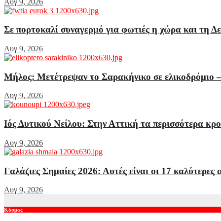
Αυγ 9, 2026
Σε πορτοκαλί συναγερμό για φωτιές η χώρα και τη Δε
Αυγ 9, 2026
Μήλος: Μετέτρεψαν το Σαρακήνικο σε ελικοδρόμιο –
Αυγ 9, 2026
Ιός Δυτικού Νείλου: Στην Αττική τα περισσότερα κρο
Αυγ 9, 2026
Γαλάζιες Σημαίες 2026: Αυτές είναι οι 17 καλύτερες 
Αυγ 9, 2026
Κόσμος