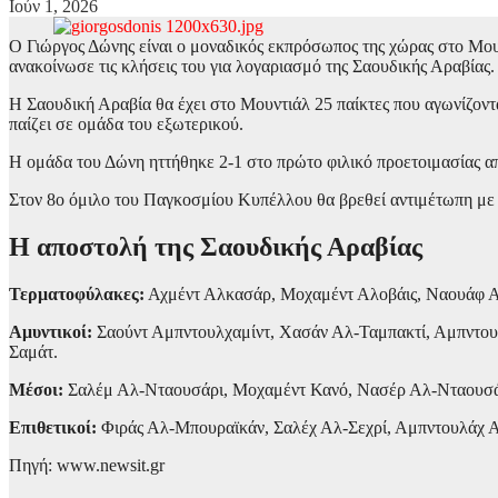
Ιούν 1, 2026
Ο Γιώργος Δώνης είναι ο μοναδικός εκπρόσωπος της χώρας στο Μο
ανακοίνωσε τις κλήσεις του για λογαριασμό της Σαουδικής Αραβίας.
Η Σαουδική Αραβία θα έχει στο Μουντιάλ 25 παίκτες που αγωνίζοντα
παίζει σε ομάδα του εξωτερικού.
Η ομάδα του Δώνη ηττήθηκε 2-1 στο πρώτο φιλικό προετοιμασίας από
Στον 8ο όμιλο του Παγκοσμίου Κυπέλλου θα βρεθεί αντιμέτωπη με τ
Η αποστολή της Σαουδικής Αραβίας
Τερματοφύλακες:
Αχμέντ Αλκασάρ, Μοχαμέντ Αλοβάις, Ναουάφ Α
Αμυντικοί:
Σαούντ Αμπντουλχαμίντ, Χασάν Αλ-Ταμπακτί, Αμπντου
Σαμάτ.
Μέσοι:
Σαλέμ Αλ-Νταουσάρι, Μοχαμέντ Κανό, Νασέρ Αλ-Νταουσάρι,
Επιθετικοί:
Φιράς Αλ-Μπουραϊκάν, Σαλέχ Αλ-Σεχρί, Αμπντουλάχ 
Πηγή: www.newsit.gr