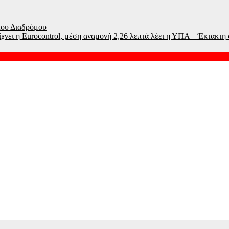
ετου Διαδρόμου
χνει η Eurocontrol, μέση αναμονή 2,26 λεπτά λέει η ΥΠΑ – Έκτακτ
Ανατολή
νεργειακή αναβάθμιση και ανακατασκευή