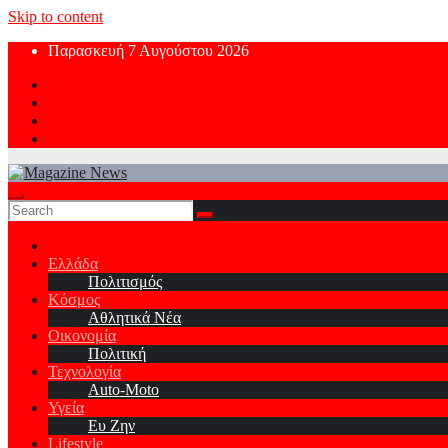
Skip to content
Παρασκευή 7 Αυγούστου 2026
Ελλάδα
Πολιτισμός
Κόσμος
Αθλητικά Νέα
Οικονομία
Πολιτική
Τεχνολογία
Auto-Moto
Υγεία
Ευ Ζην
Lifestyle