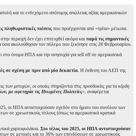
ατολή και το ενδεχόμενο απότομης απώλειας αξίας αμερικανικών
ες πληθωριστικές πιέσεις
που προέρχονται από «τρίτα» μέτωπα.
την περιοχή δεν έχει επιτευχθεί ακόμα και
παρά τις σημαντικές
 τα όσα ακολούθησαν τον πόλεμο που ξεκίνησε στις 28 Φεβρουαρίου.
στο όνομα ΗΠΑ και την ανησυχία για sell off σε αμερικανικά
ς σε σχέση με πριν από μία δεκαετία
. Η έκθεση του ΑΕΠ της
 των μετοχών, οι οποίες στηρίζονται στις προσδοκίες για τα κέρδη
ίων, με αφετηρία τις Ηνωμένες Πολιτείες
», αναφέρεται
025, οι ΗΠΑ αντιστοιχούσαν σχεδόν στο ήμισυ του συνόλου των
ων σε χρεωστικούς τίτλους (όπως τα αμερικανικά κρατικά
υτικά χαρτοφυλάκια.
Στο τέλος του 2025, οι ΗΠΑ αντιστοιχούσαν
σεων σε μετοχές και το 36% των επενδύσεων σε χρεωστικούς