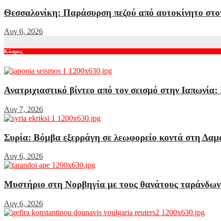
Θεσσαλονίκη: Παράσυρση πεζού από αυτοκίνητο στο
Αυγ 6, 2026
Κόσμος
Ανατριχιαστικό βίντεο από τον σεισμό στην Ιαπωνία:
Αυγ 7, 2026
Συρία: Βόμβα εξερράγη σε λεωφορείο κοντά στη Δαμα
Αυγ 6, 2026
Μυστήριο στη Νορβηγία με τους θανάτους ταράνδων
Αυγ 6, 2026