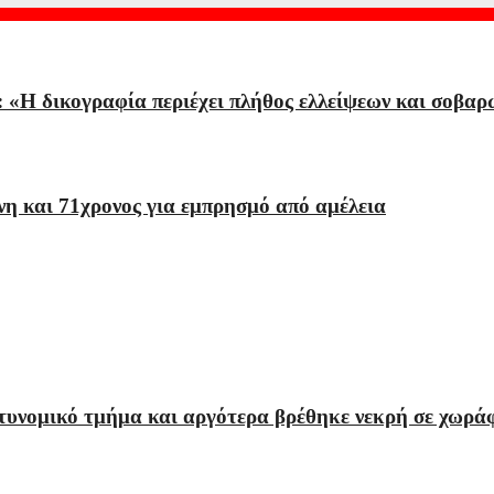
 «Η δικογραφία περιέχει πλήθος ελλείψεων και σοβαρ
η και 71χρονος για εμπρησμό από αμέλεια
τυνομικό τμήμα και αργότερα βρέθηκε νεκρή σε χωρά