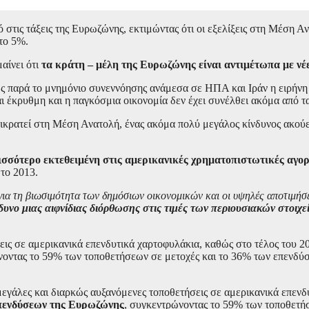
ις τάξεις της Ευρωζώνης, εκτιμώντας ότι οι εξελίξεις στη Μέση Αν
το 5%.
αίνει ότι
τα κράτη – μέλη της Ευρωζώνης είναι αντιμέτωπα με νέ
 παρά το μνημόνιο συνεννόησης ανάμεσα σε ΗΠΑ και Ιράν η ειρήνη σ
ναι έκρυθμη και η παγκόσμια οικονομία δεν έχει συνέλθει ακόμα από
ρατεί στη Μέση Ανατολή, ένας ακόμα πολύ μεγάλος κίνδυνος ακούει 
σσότερο εκτεθειμένη στις αμερικανικές χρηματοπιστωτικές αγορέ
το 2013.
ια τη βιωσιμότητα των δημόσιων οικονομικών και οι υψηλές αποτιμήσεις
δυνο μιας αιφνίδιας διόρθωσης στις τιμές των περιουσιακών στοιχε
ις σε αμερικανικά επενδυτικά χαρτοφυλάκια, καθώς στο τέλος του 2
ντας το 59% των τοποθετήσεων σε μετοχές και το 36% των επενδύσε
εγάλες και διαρκώς αυξανόμενες τοποθετήσεις σε αμερικανικά επενδ
επενδύσεων της Ευρωζώνης
, συγκεντρώνοντας το 59% των τοποθετή