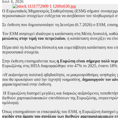
Ιούλ 6, 2026
Ο Ευρωπαϊκός Μηχανισμός Σταθερότητας (ESM) σήμανε συναγερμό στ
περιουσιακών στοιχείων ενδέχεται να ανεβάσουν τον πληθωρισμό σ
Σε έκθεση που δημοσιοποίησε τη Δευτέρα (6.7.2026) ο ESΜ, επισημ
Τον ESM ανησυχεί ιδιαίτερα η κατάσταση στη Μέση Ανατολή, καθώς
μειώσεις στην τιμή του πετρελαίου
, η κατάσταση συνεχίζει να εί
Πέρα από τη δεδομένα δύσκολη και ευμετάβλητη κατάσταση που επικ
περιουσιακά στοιχεία.
Στην έκθεση επισημαίνεται πως
η Ευρώπη είναι σήμερα πολύ περι
Ευρωζώνης στις ΗΠΑ διαμορφώθηκε στο 47% το 2025, έναντι 18% 
«
Η αυξανόμενη πολιτική αβεβαιότητα, οι μακροπρόθεσμες ανησυχίες γ
που θα προκύψουν από την τεχνητή νοημοσύνη,
δημιουργούν τον κίν
χαρακτηριστικά στην έκθεση.
Η Ευρωζώνη διατηρεί μεγάλες και διαρκώς αυξανόμενες τοποθετήσε
διεθνών χαρτοφυλακιακών επενδύσεων της Ευρωζώνης, συγκεντρώνο
ομόλογα).
Όπως επισημαίνουν οι επικεφαλής του ESM, η Ευρωζώνη διατηρεί μ
σχεδόν στο ήμισυ του συνόλου των διεθνών χαρτοφυλακιακών 