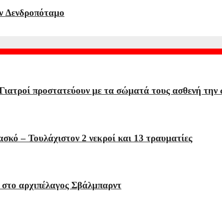
ν Δενδροπόταμο
 Γιατροί προστατεύουν με τα σώματά τους ασθενή την
σκό – Τουλάχιστον 2 νεκροί και 13 τραυματίες
 στο αρχιπέλαγος Σβάλμπαρντ