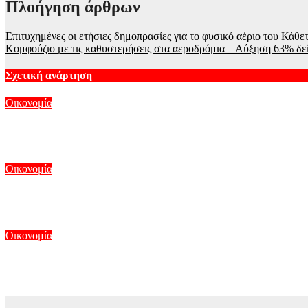
Πλοήγηση άρθρων
Επιτυχημένες οι ετήσιες δημοπρασίες για το φυσικό αέριο του Κάθ
Κομφούζιο με τις καθυστερήσεις στα αεροδρόμια – Αύξηση 63% δεί
Σχετική ανάρτηση
Οικονομία
Wall Street: «Φρένο» στα ρεκόρ έβαλαν οι εξελίξεις στη Μέση 
Αυγ 7, 2026
Οικονομία
Η Apollo Global εξαγοράζει την EasyJet με 7,7 δισ. δολάρια
Αυγ 6, 2026
Οικονομία
Χρηματοδότηση 1,44 εκατ. ευρώ στο Γηροκομείο Αθηνών για ε
Αυγ 6, 2026