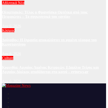
Αθλητικά Νέα
Ολυμπιακός: Τέλος ο Φρανσίσκο Ορτέγκα από τους
Πειραιώτες – Το συγκινητικό του «αντίο»
Αυγ 6, 2026
Κόσμος
Δούναβης: Η ξηρασία αποκαλύπτει τη χαμένη γέφυρα του
Κωνσταντίνου
Αυγ 6, 2026
Culture
Κορινθία: Αρχαίος Λιμένας Κεγχρεών, Εξαμίλιο Τείχος και
Aρχαίος Δίολκος αποδίδονται στο κοινό – ertnews.gr
Αυγ 6, 2026
Ειδήσεις και νέα από την Ελλάδα και από όλο τον κόσμο
Magazine News