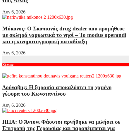
του, Λένας
Αυγ 6, 2026
Μύκονος: Ο Σκοπιανός drug dealer που προμήθευε
με σκληρά ναρκωτικά το νησί – Το modus operandi
και η κινηματογραφική καταδίωξη
Αυγ 6, 2026
Κόσμος
Δούναβης: Η ξηρασία αποκαλύπτει τη χαμένη
γέφυρα του Κωνσταντίνου
Αυγ 6, 2026
ΗΠΑ: Ο Άντονι Φάουτσι αρνήθηκε να μιλήσει σε
Επιτροπή της Γερουσίας και παραπέμπεται για