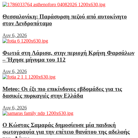
Θεσσαλονίκη: Παράσυρση πεζού από αυτοκίνητο
στον Δενδροπόταμο
Αυγ 6, 2026
Φωτιά στη Λάρισα, στην περιοχή Κρήνη Φαρσάλων
– Ήχησε μήνυμα του 112
Αυγ 6, 2026
Meteo: Οι έξι πιο επικίνδυνες εβδομάδες για τις
δασικές πυρκαγιές στην Ελλάδα
Αυγ 6, 2026
Ο Κώστας Σαμαράς δημοσίευσε μία παιδική
φωτογραφία για την επέτειο θανάτου της αδελφής