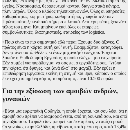
κλάδους. Ξεκινάμε με, ό,τι έχει να κάνει με τον ιδιωτικό τομέα της
υγείας. Νοσοκομεία, θεραπευτικά κέντρα, διαγνωστικά κέντρα,
πλην ιατρών. Όλος ο κλάδος τηλεπικοινωνιών. Όλες οι υπηρεσίες
καθαριότητας, κομμωτήρια, καθαριστήρια, γραφεία τελετών.
Πρώτη φάση ξεκινά από σήμερα πιλοτικά. Δεύτερη φάση, ξεκινάει
τέλος του μήνα. Και μπαίνουν εκεί όλες οι εταιρείες
συμβουλευτικές, διαφημιστικές, εταιρείες των logistics.
»Ποιο είναι το πιο σημαντικό εδώ πέρα; Έχουμε δύο άξονες. Ο
πρώτος είναι η κάρτα, αυτή καθ’ αυτή. Εφαρμόζεται, καταγράφει.
Δεν φτάνει αυτό. Θέλεις κι έναν μηχανισμό ελέγχου. Έρχεται
λοιπόν η Επιθεώρηση Εργασίας, η οποία ελέγχει μία επιχείρηση.
Εάν συμβεί για παράδειγμα, να σας πει ο εργοδότης σας, “χτύπα
την κάρτα, ότι έφυγες, και ξανά έλα” στο μαγαζί. Εάν έρθει η
Επιθεώρηση Εργασίας εκείνη τη στιγμή και βρει, κάποιον ο οποίος
δεν έχει χτυπημένη κάρτα, το πρόστιμο, είναι 10.500 ευρώ».
Για την εξίσωση των αμοιβών ανδρών,
γυναικών
«Είναι μια ευρωπαϊκή Οοδηγία, η οποία έρχεται, και σου λέει, ότι η
αμοιβή σου πρέπει να διαμορφώνεται, από τη δουλειά σου, και από
την αξία σου. Το φύλο δεν μπορεί και δεν πρέπει, να παίζει ρολό.
Οι γυναίκες στην Ελλάδα, αμείβονται, κατά μέσο όρο, κατά 13,4%