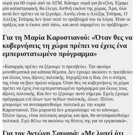
ουρά για 60 ευρώ από τα ATM. Κάναμε ουρά για βενζίνη. Είχαμε
μία καταστροφική, θα έλεγα, διεθνή εικόνα της χώρας. Άρα, όλα
αυτά δεν πρέπει να τα ξεχνάμε. Αυτός είναι ο Αλέξης Τσίπρας. Ο
Αλέξης Τσίπρας δεν ήταν ποτέ το πρόβλημά του τα λόγια. Ήταν οι
πράξεις και τι έκανε από πίσω, και αυτό παραμένει το πρόβλημα».
Για τη Μαρία Καρυστιανού: «Όταν θες να
κυβερνήσεις τη χώρα πρέπει να έχεις ένα
εμπεριστατωμένο πρόγραμμα»
«Καταρχάς πρέπει να ξέρουμε τι πρεσβεύει. Την ακούμε
μονοθεματικά για κάποια θέματα. Δεν έχουμε ακούσει τι πρεσβεύει
για όλους τους άξονες πολιτικής. Ισχυρίζεται η ίδια, ότι ο στόχος
της είναι να βγει πρώτο κόμμα. Όταν θες να κυβερνήσεις τη χώρα
πρέπει να έχεις ένα εμπεριστατωμένο πρόγραμμα για όλους τους
άξονες πολιτικής. Και δεν το ξέρουμε αυτό σήμερα. Εμείς έχουμε
πρόγραμμα επί όλων των πεδίων πολιτικής, όλων. Πλέον,
μπορούμε να αντιπαρατεθούμε πολιτικά με την κυρία
Καρυστιανού. Πιο μπροστά δεν μπορούσαμε να το κάνουμε.
Πλέον όμως, είναι πολιτικός φορέας και άρα, θα αντιπαρατεθούμε
πολιτικά. Εγώ θέλω να ακούσω τις θέσεις της για τα εργασιακά».
Για τον Αντώνη Σαμαρά: «Με λυπεί ότι