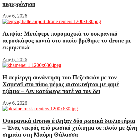
περιφρόνηση
Αυγ 6, 2026
Λειψία: Μετέφερε πυρομαχικά το ουκρανικό
αεροσκάφος κοντά στο οποίο βρέθηκε το drone με
εκρηκτικά
Αυγ 6, 2026
Η περίεργη συνάντηση του Πεζεσκιάν με τον
Χαμενεΐ στο πίσω μέρος αυτοκινήτου με φιμέ
τζάμια – Δεν κατάφερε ποτέ να τον δει
Αυγ 6, 2026
Ουκρανικά drones έπληξαν δύο ρωσικά διυλιστήρια
– Ένας νεκρός από ρωσικό χτύπημα σε πλοίο με ξένη
σημαία στη Μαύρη Θάλασσα