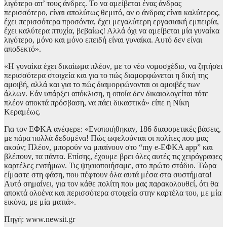
λιγότερο απ’ τους άνδρες. Το να αμείβεται ένας άνδρας
περισσότερο, είναι απολύτως θεμιτό, αν ο άνδρας είναι καλύτερος,
έχει περισσότερα προσόντα, έχει μεγαλύτερη εργασιακή εμπειρία,
έχει καλύτερα πτυχία, βεβαίως! Αλλά όχι να αμείβεται μία γυναίκα
λιγότερο, μόνο και μόνο επειδή είναι γυναίκα. Αυτό δεν είναι
αποδεκτό».
«Η γυναίκα έχει δικαίωμα πλέον, με το νέο νομοσχέδιο, να ζητήσει
περισσότερα στοιχεία και για το πώς διαμορφώνεται η δική της
αμοιβή, αλλά και για το πώς διαμορφώνονται οι αμοιβές των
άλλων. Εάν υπάρξει απόκλιση, η οποία δεν δικαιολογείται τότε
πλέον αποκτά πρόσβαση, να πάει δικαστικά» είπε η Νίκη
Κεραμέως.
Για τον ΕΦΚΑ ανέφερε: «Ενοποιήθηκαν, 186 διαφορετικές βάσεις,
με πάρα πολλά δεδομένα! Πώς ωφελούνται οι πολίτες που μας
ακούν; Πλέον, μπορούν να μπαίνουν στο “my e-ΕΦΚΑ app” και
βλέπουν, τα πάντα. Επίσης, έχουμε βρει όλες αυτές τις χειρόγραφες
καρτέλες ενσήμων. Τις ψηφιοποιήσαμε, στο πρώτο στάδιο. Τώρα
είμαστε στη φάση, που πέφτουν όλα αυτά μέσα στα συστήματα!
Αυτό σημαίνει, για τον κάθε πολίτη που μας παρακολουθεί, ότι θα
αποκτά ολοένα και περισσότερα στοιχεία στην καρτέλα του, με μία
εικόνα, με μία ματιά».
Πηγή: www.newsit.gr