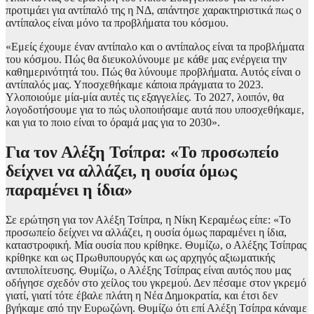
προτιμάει για αντίπαλό της η ΝΔ, απάντησε χαρακτηριστικά πως ο
αντίπαλος είναι μόνο τα προβλήματα του κόσμου.
«Εμείς έχουμε έναν αντίπαλο και ο αντίπαλος είναι τα προβλήματα
του κόσμου. Πώς θα διευκολύνουμε με κάθε μας ενέργεια την
καθημερινότητά του. Πώς θα λύνουμε προβλήματα. Αυτός είναι ο
αντίπαλός μας. Υποσχεθήκαμε κάποια πράγματα το 2023.
Υλοποιούμε μία-μία αυτές τις εξαγγελίες. Το 2027, λοιπόν, θα
λογοδοτήσουμε για το πώς υλοποιήσαμε αυτά που υποσχεθήκαμε,
και για το ποιο είναι το όραμά μας για το 2030».
Για τον Αλέξη Τσίπρα: «Το προσωπείο
δείχνει να αλλάζει, η ουσία όμως
παραμένει η ίδια»
Σε ερώτηση για τον Αλέξη Τσίπρα, η Νίκη Κεραμέως είπε: «Το
προσωπείο δείχνει να αλλάζει, η ουσία όμως παραμένει η ίδια,
καταστροφική. Μία ουσία που κρίθηκε. Θυμίζω, ο Αλέξης Τσίπρας
κρίθηκε και ως Πρωθυπουργός και ως αρχηγός αξιωματικής
αντιπολίτευσης. Θυμίζω, ο Αλέξης Τσίπρας είναι αυτός που μας
οδήγησε σχεδόν στο χείλος του γκρεμού. Δεν πέσαμε στον γκρεμό
γιατί, γιατί τότε έβαλε πλάτη η Νέα Δημοκρατία, και έτσι δεν
βγήκαμε από την Ευρωζώνη. Θυμίζω ότι επί Αλέξη Τσίπρα κάναμε