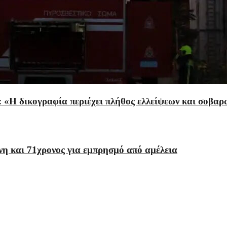
 «Η δικογραφία περιέχει πλήθος ελλείψεων και σοβαρ
η και 71χρονος για εμπρησμό από αμέλεια