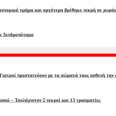
τυνομικό τμήμα και αργότερα βρέθηκε νεκρή σε χωρά
ν Δενδροπόταμο
 Γιατροί προστατεύουν με τα σώματά τους ασθενή την
σκό – Τουλάχιστον 2 νεκροί και 13 τραυματίες