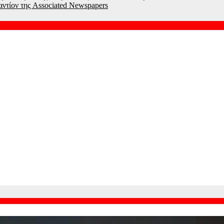
αντίον της Associated Newspapers
α όσα έζησα και να μην είμαι σήμερα εδώ
γλουτούς
ο Μπούσαλη στη Σαντορίνη