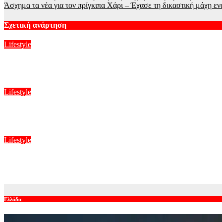
Άσχημα τα νέα για τον πρίγκιπα Χάρι – Έχασε τη δικαστική μάχη εν
άρθρων
Σχετική ανάρτηση
Lifestyle
Άριελ Κωνσταντινίδη: Θα μπορούσα να έχω καταρρεύσει από όλ
Αυγ 7, 2026
Lifestyle
Hailey Bieber: Τέλος το Pilates – Η νέα προπόνηση για τέλειους 
Αυγ 7, 2026
Lifestyle
Καλομοίρα: Οι οικογενειακές στιγμές με τον σύζυγό της Γιώργ
Αυγ 6, 2026
Ελλάδα