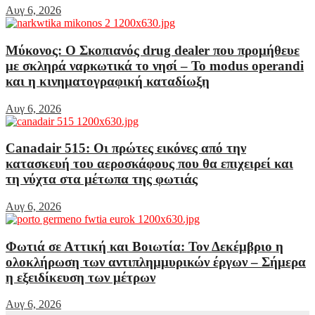
Αυγ 6, 2026
Μύκονος: Ο Σκοπιανός drug dealer που προμήθευε
με σκληρά ναρκωτικά το νησί – Το modus operandi
και η κινηματογραφική καταδίωξη
Αυγ 6, 2026
Canadair 515: Οι πρώτες εικόνες από την
κατασκευή του αεροσκάφους που θα επιχειρεί και
τη νύχτα στα μέτωπα της φωτιάς
Αυγ 6, 2026
Φωτιά σε Αττική και Βοιωτία: Τον Δεκέμβριο η
ολοκλήρωση των αντιπλημμυρικών έργων – Σήμερα
η εξειδίκευση των μέτρων
Αυγ 6, 2026