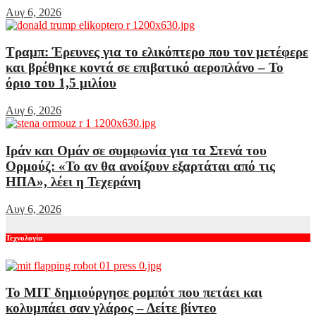
Αυγ 6, 2026
Τραμπ: Έρευνες για το ελικόπτερο που τον μετέφερε
και βρέθηκε κοντά σε επιβατικό αεροπλάνο – Το
όριο του 1,5 μιλίου
Αυγ 6, 2026
Ιράν και Ομάν σε συμφωνία για τα Στενά του
Ορμούζ: «Το αν θα ανοίξουν εξαρτάται από τις
ΗΠΑ», λέει η Τεχεράνη
Αυγ 6, 2026
Τεχνολογία
Το MIT δημιούργησε ρομπότ που πετάει και
κολυμπάει σαν γλάρος – Δείτε βίντεο