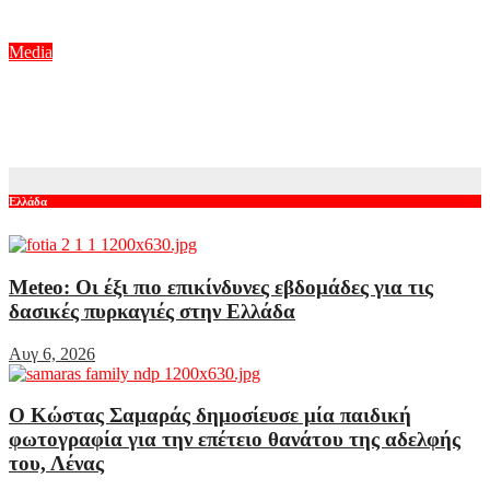
Αυγ 6, 2026
Media
Ο Ιακωβίδης έφερε αναστάτωση στο πλατό! Η ατάκα της
Γεωργαντή και η αντίδραση του Κολοκυθά
Αυγ 6, 2026
Ελλάδα
Meteo: Οι έξι πιο επικίνδυνες εβδομάδες για τις
δασικές πυρκαγιές στην Ελλάδα
Αυγ 6, 2026
Ο Κώστας Σαμαράς δημοσίευσε μία παιδική
φωτογραφία για την επέτειο θανάτου της αδελφής
του, Λένας