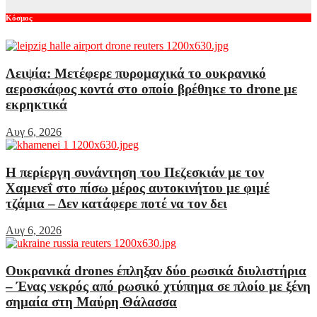
Κόσμος
Λειψία: Μετέφερε πυρομαχικά το ουκρανικό
αεροσκάφος κοντά στο οποίο βρέθηκε το drone με
εκρηκτικά
Αυγ 6, 2026
Η περίεργη συνάντηση του Πεζεσκιάν με τον
Χαμενεΐ στο πίσω μέρος αυτοκινήτου με φιμέ
τζάμια – Δεν κατάφερε ποτέ να τον δει
Αυγ 6, 2026
Ουκρανικά drones έπληξαν δύο ρωσικά διυλιστήρια
– Ένας νεκρός από ρωσικό χτύπημα σε πλοίο με ξένη
σημαία στη Μαύρη Θάλασσα