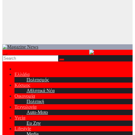
Ελλάδα
Πολιτισμός
Κόσμος
Αθλητικά Νέα
Οικονομία
Πολιτική
Τεχνολογία
Auto-Moto
Υγεία
Ευ Ζην
Lifestyle
Media