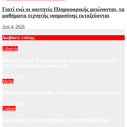
Γιατί ενώ οι φοιτητές Πληροφορικής μειώνονται, τα
μαθήματα τεχνητής νοημοσύνης εκτοξεύονται
Αυγ 4, 2026
Διαβάστε επίσης
Lifestyle
Δανάη Μπάρκα: Η αντίδρασή της σε σχόλιο που έγραφε ότι
έκανε πλαστική στο πρόσωπό της
Αυγ 6, 2026
Media
Μπαμπά, σ’ αγαπώ spoiler: Η Βιργινία χάνει το νηπιαγωγείο
Αυγ 6, 2026
Culture
Διευρύνεται το ωράριο λειτουργίας του Λευκού Πύργου