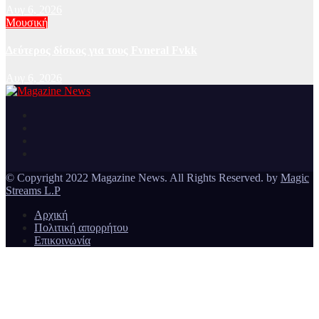
Αυγ 6, 2026
Μουσική
Δεύτερος δίσκος για τους Fvneral Fvkk
Αυγ 6, 2026
Ειδήσεις και νέα από την Ελλάδα και από όλο τον κόσμο
Magazine News
© Copyright 2022 Magazine News. All Rights Reserved. by
Magic
Streams L.P
Αρχική
Πολιτική απορρήτου
Επικοινωνία