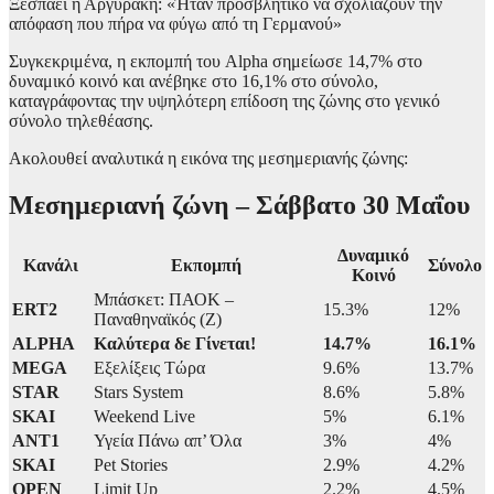
Ξεσπάει η Αργυράκη: «Ήταν προσβλητικό να σχολιάζουν την
απόφαση που πήρα να φύγω από τη Γερμανού»
Συγκεκριμένα, η εκπομπή του Alpha σημείωσε 14,7% στο
δυναμικό κοινό και ανέβηκε στο 16,1% στο σύνολο,
καταγράφοντας την υψηλότερη επίδοση της ζώνης στο γενικό
σύνολο τηλεθέασης.
Ακολουθεί αναλυτικά η εικόνα της μεσημεριανής ζώνης:
Μεσημεριανή ζώνη – Σάββατο 30 Μαΐου
Δυναμικό
Κανάλι
Εκπομπή
Σύνολο
Κοινό
Μπάσκετ: ΠΑΟΚ –
ERT2
15.3%
12%
Παναθηναϊκός (Ζ)
ALPHA
Καλύτερα δε Γίνεται!
14.7%
16.1%
MEGA
Εξελίξεις Τώρα
9.6%
13.7%
STAR
Stars System
8.6%
5.8%
SKAI
Weekend Live
5%
6.1%
ANT1
Υγεία Πάνω απ’ Όλα
3%
4%
SKAI
Pet Stories
2.9%
4.2%
OPEN
Limit Up
2.2%
4.5%