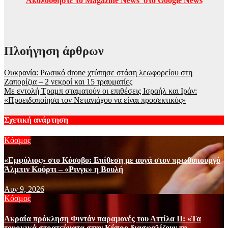
Ακολουθήστε το Magazine News στο Google News
Πλοήγηση άρθρων
Ουκρανία: Ρωσικό drone χτύπησε στάση λεωφορείου στη
Ζαπορίζια – 2 νεκροί και 15 τραυματίες
Με εντολή Τραμπ σταματούν οι επιθέσεις Ισραήλ και Ιράν:
«Προειδοποίησα τον Νετανιάχου να είναι προσεκτικός»
Σχετική ανάρτηση
Κόσμος
«Εμφύλιος» στο Κόσοβο: Επίθεση με αυγά στον πρωθυπουργό
Άλμπιν Κούρτι – «Ρινγκ» η Βουλή
Αυγ 9, 2026
Κόσμος
Ακραία πρόκληση Φιντάν παραμονές του Αττίλα ΙΙ: «Τα
τουρκικά στρατεύματα στην Κύπρο διασφαλίζουν τη