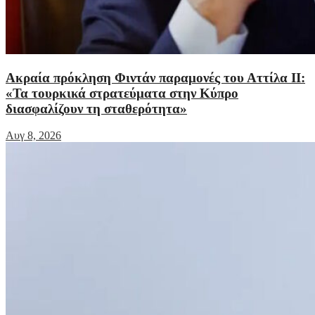
Ακραία πρόκληση Φιντάν παραμονές του Αττίλα ΙΙ:
«Τα τουρκικά στρατεύματα στην Κύπρο
διασφαλίζουν τη σταθερότητα»
Αυγ 8, 2026