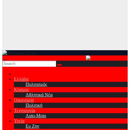
Ελλάδα
Πολιτισμός
Κόσμος
Αθλητικά Νέα
Οικονομία
Πολιτική
Τεχνολογία
Auto-Moto
Υγεία
Ευ Ζην