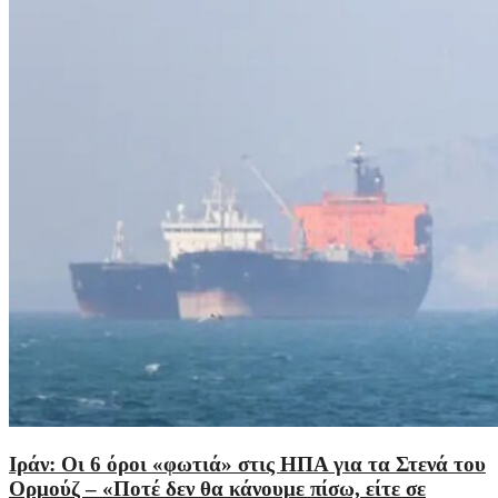
Ιράν: Οι 6 όροι «φωτιά» στις ΗΠΑ για τα Στενά του
Ορμούζ – «Ποτέ δεν θα κάνουμε πίσω, είτε σε