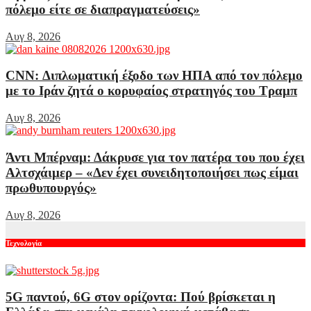
πόλεμο είτε σε διαπραγματεύσεις»
Αυγ 8, 2026
CNN: Διπλωματική έξοδο των ΗΠΑ από τον πόλεμο
με το Ιράν ζητά ο κορυφαίος στρατηγός του Τραμπ
Αυγ 8, 2026
Άντι Μπέρναμ: Δάκρυσε για τον πατέρα του που έχει
Αλτσχάιμερ – «Δεν έχει συνειδητοποιήσει πως είμαι
πρωθυπουργός»
Αυγ 8, 2026
Τεχνολογία
5G παντού, 6G στον ορίζοντα: Πού βρίσκεται η