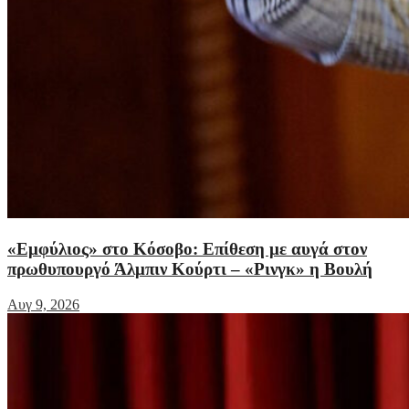
«Εμφύλιος» στο Κόσοβο: Επίθεση με αυγά στον
πρωθυπουργό Άλμπιν Κούρτι – «Ρινγκ» η Βουλή
Αυγ 9, 2026