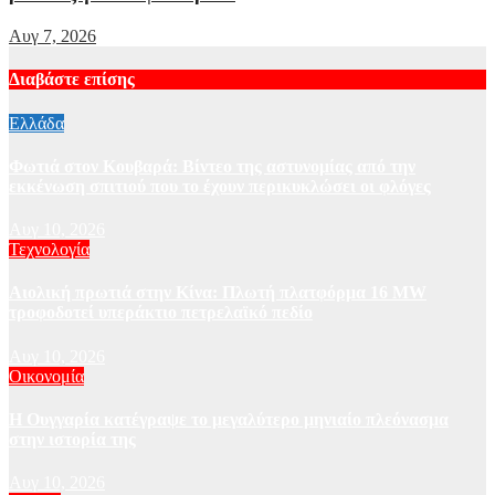
Αυγ 7, 2026
Διαβάστε επίσης
Ελλάδα
Φωτιά στον Κουβαρά: Βίντεο της αστυνομίας από την
εκκένωση σπιτιού που το έχουν περικυκλώσει οι φλόγες
Αυγ 10, 2026
Τεχνολογία
Αιολική πρωτιά στην Κίνα: Πλωτή πλατφόρμα 16 MW
τροφοδοτεί υπεράκτιο πετρελαϊκό πεδίο
Αυγ 10, 2026
Οικονομία
Η Ουγγαρία κατέγραψε το μεγαλύτερο μηνιαίο πλεόνασμα
στην ιστορία της
Αυγ 10, 2026