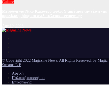
Culture
Μενδώνη για Νίκο Καλογερόπουλο: Υπηρέτησε την τέχνη «με
αφοσίωση, ήθος και ανιδιοτέλεια» – ertnews.gr
Αυγ 10, 2026
Ειδήσεις και νέα από την Ελλάδα και από όλο τον κόσμο
Magazine News
© Copyright 2022 Magazine News. All Rights Reserved. by
Magic
Streams L.P
Αρχική
Πολιτική απορρήτου
Επικοινωνία