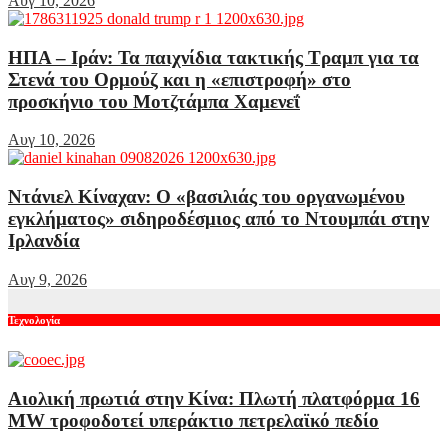
Αυγ 10, 2026
ΗΠΑ – Ιράν: Τα παιχνίδια τακτικής Τραμπ για τα
Στενά του Ορμούζ και η «επιστροφή» στο
προσκήνιο του Μοτζτάμπα Χαμενεΐ
Αυγ 10, 2026
Ντάνιελ Κίναχαν: Ο «βασιλιάς του οργανωμένου
εγκλήματος» σιδηροδέσμιος από το Ντουμπάι στην
Ιρλανδία
Αυγ 9, 2026
Τεχνολογία
Αιολική πρωτιά στην Κίνα: Πλωτή πλατφόρμα 16
MW τροφοδοτεί υπεράκτιο πετρελαϊκό πεδίο