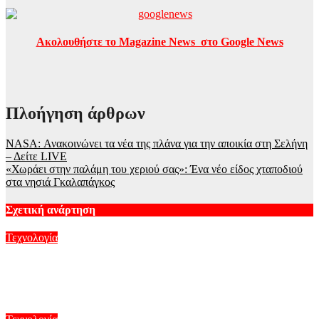
Ακολουθήστε το Magazine News στο Google News
Πλοήγηση άρθρων
NASA: Ανακοινώνει τα νέα της πλάνα για την αποικία στη Σελήνη
– Δείτε LIVE
«Χωράει στην παλάμη του χεριού σας»: Ένα νέο είδος χταποδιού
στα νησιά Γκαλαπάγκος
Σχετική ανάρτηση
Τεχνολογία
Αιολική πρωτιά στην Κίνα: Πλωτή πλατφόρμα 16 MW
τροφοδοτεί υπεράκτιο πετρελαϊκό πεδίο
Αυγ 10, 2026