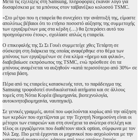
Μετά τις εξελίξεις στη Samsung, πληροφορίες έκαναν λόγο για
δυσαρέσκεια με τα μπόνους στον ταϊβανέζικο κολοσσό TSMC.
«Στο μέτρο που η εταιρεία θα συνεχίσει την ανάπτυξή της, είμαστε
απολύτως βέβαιοι ότι το ετήσιο ποσοστό αύξησης της συμμετοχής
των εργαζομένων μας στα κέρδη (…) θα ξεπεράσει αυτό του
προηγούμενου έτους», σχολίασε απλώς η εταιρεία.
Ο επικεφαλής της Σι Σι Γουέι συμμετείχε χθες Τετάρτη σε
σύσκεψη στη διάρκεια της οποίας αναφέρθηκε στο θέμα των
μπόνους των εργαζομένων σε ένα κλίμα «ήρεμο και φιλικό»,
διαβεβαίωσε εκπρόσωπος της TSMC, ενώ πρόσθεσε ότι τα
μπόνους αναμένεται να αυξηθούν «κατά περισσότερο από 30%» σε
ετήσια βάση.
Πέρα από τις εταιρείες κατασκευής τσιπ, το παράδειγμα της
Samsung τροφοδοτεί συνδικαλιστικά αιτήματα και σε άλλους
τομείς στη Νότια Κορέα (βιομηχανία, βιοτεχνολογία,
αυτοκινητοβιομηχανία, ναυπηγική).
Σε γενικές γραμμές, αυτοί που ωφελούνται κυρίως από την αύξηση
των κερδών που σχετίζονται με την Τεχνητή Νοημοσύνη είναι οι
μέτοχοι των εταιρειών και στη συνέχεια τα ανώτερα στελέχη και
τέλος οι εργαζόμενοι που διαθέτουν stock option, σύμφωνα με τον
Νιλ Σαχ. Πιο μετά έρχονται οι μηχανικοί που ασχολούνται με την
κατασκευή ημιαγωγών, κάποιοι από τους οποίους ζητούν