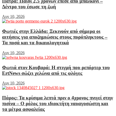
Πάτρα: Παιδί 2,5 χρόνων έπεσε από μπαλκόνι –
Δέντρο του έσωσε τη ζωή
Αυγ 10, 2026
Φωτιές στην Ελλάδα: Ξεκινούν από σήμερα οι
αιτήσεις για αποζημιώσεις στους πυρόπληκτους –
Τα ποσά και τα δικαιολογητικά
Αυγ 10, 2026
Φωτιά στον Κουβαρά: Η στιγμή που ρεπόρτερ του
ErtNews σώζει χελώνα από τις φλόγες
Αυγ 10, 2026
Πάρος: Τα κρίσιμα λεπτά πριν ο 4χρονος πνιγεί στην
πισίνα – Ο ρόλος του ιδιοκτήτη ναυαγοσώστη και
τα μέτρα ασφαλείας