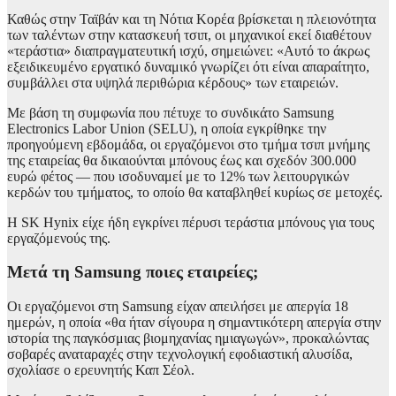
Καθώς στην Ταϊβάν και τη Νότια Κορέα βρίσκεται η πλειονότητα
των ταλέντων στην κατασκευή τσιπ, οι μηχανικοί εκεί διαθέτουν
«τεράστια» διαπραγματευτική ισχύ, σημειώνει: «Αυτό το άκρως
εξειδικευμένο εργατικό δυναμικό γνωρίζει ότι είναι απαραίτητο,
συμβάλλει στα υψηλά περιθώρια κέρδους» των εταιρειών.
Με βάση τη συμφωνία που πέτυχε το συνδικάτο Samsung
Electronics Labor Union (SELU), η οποία εγκρίθηκε την
προηγούμενη εβδομάδα, οι εργαζόμενοι στο τμήμα τσιπ μνήμης
της εταιρείας θα δικαιούνται μπόνους έως και σχεδόν 300.000
ευρώ φέτος — που ισοδυναμεί με το 12% των λειτουργικών
κερδών του τμήματος, το οποίο θα καταβληθεί κυρίως σε μετοχές.
Η SK Hynix είχε ήδη εγκρίνει πέρυσι τεράστια μπόνους για τους
εργαζόμενούς της.
Μετά τη Samsung ποιες εταιρείες;
Οι εργαζόμενοι στη Samsung είχαν απειλήσει με απεργία 18
ημερών, η οποία «θα ήταν σίγουρα η σημαντικότερη απεργία στην
ιστορία της παγκόσμιας βιομηχανίας ημιαγωγών», προκαλώντας
σοβαρές αναταραχές στην τεχνολογική εφοδιαστική αλυσίδα,
σχολίασε ο ερευνητής Καπ Σέολ.