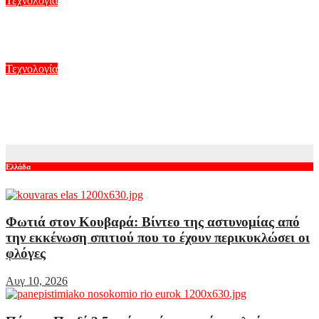
Τεχνολογία
AI: Το άλικο γράμμα της βιομηχανίας της ψυχαγωγίας
Αυγ 9, 2026
Τεχνολογία
5G παντού, 6G στον ορίζοντα: Πού βρίσκεται η Ελλάδα στη
μεγάλη τεχνολογική μετάβαση
Αυγ 8, 2026
Ελλάδα
Φωτιά στον Κουβαρά: Βίντεο της αστυνομίας από
την εκκένωση σπιτιού που το έχουν περικυκλώσει οι
φλόγες
Αυγ 10, 2026