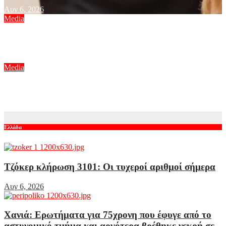
Αυγ 6, 2026
Media
Πίσω από τις γραμμές: Η ημερομηνία της πρεμιέρας
Αυγ 6, 2026
Media
Μπαμπά, σ’ αγαπώ spoiler: Η Βιργινία χάνει το νηπιαγωγείο
Αυγ 6, 2026
Ελλάδα
Τζόκερ κλήρωση 3101: Οι τυχεροί αριθμοί σήμερα
Αυγ 6, 2026
Χανιά: Ερωτήματα για 75χρονη που έφυγε από το
αστυνομικό τμήμα και αργότερα βρέθηκε νεκρή σε