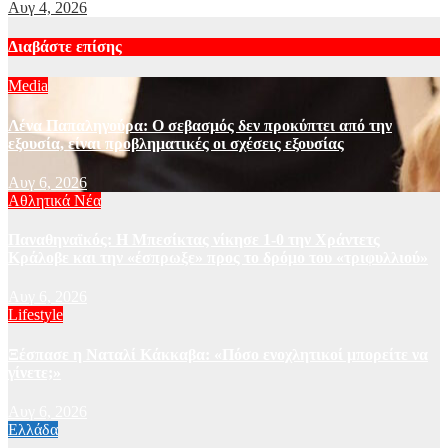
Αυγ 4, 2026
Διαβάστε επίσης
Media
Λένα Παπαληγούρα: Ο σεβασμός δεν προκύπτει από την
εξουσία, είναι προβληματικές οι σχέσεις εξουσίας
Αυγ 6, 2026
Αθλητικά Νέα
Παναθηναϊκός: Η Μπεσίκτας νίκησε 1-0 την Χράντετς
Κράλοβε και την «έσπρωξε» προς το δρόμο του «τριφυλλιού»
Αυγ 6, 2026
Lifestyle
Ξέσπασε η Ναταλί Κάκκαβα: «Πόσο ενοχλητικοί μπορείτε να
γίνετε;»
Αυγ 6, 2026
Ελλάδα