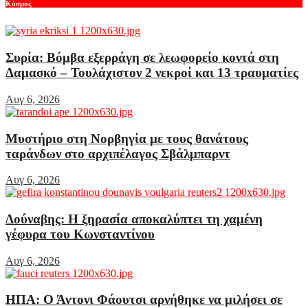
Κόσμος
Συρία: Βόμβα εξερράγη σε λεωφορείο κοντά στη
Δαμασκό – Τουλάχιστον 2 νεκροί και 13 τραυματίες
Αυγ 6, 2026
Μυστήριο στη Νορβηγία με τους θανάτους
ταράνδων στο αρχιπέλαγος Σβάλμπαρντ
Αυγ 6, 2026
Δούναβης: Η ξηρασία αποκαλύπτει τη χαμένη
γέφυρα του Κωνσταντίνου
Αυγ 6, 2026
ΗΠΑ: Ο Άντονι Φάουτσι αρνήθηκε να μιλήσει σε