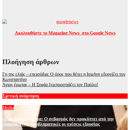
Ακολουθήστε το Magazine News στο Google News
Πλοήγηση άρθρων
Γη της ελιάς – επεισόδια: Ο όρος που θέτει η Ισμήνη εξοργίζει τον
Κωνσταντίνο
Άγιος έρωτας – Η Σοφία ξεμπροστιάζει τον Παύλο!
Σχετική ανάρτηση
Media
Λένα Παπαληγούρα: Ο σεβασμός δεν προκύπτει από την
εξουσία, είναι προβληματικές οι σχέσεις εξουσίας