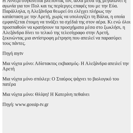
Η Αννέζα συγκινείται βλέποντάς τον, αλλά μέσα της μεγαλώνει η
αγωνία για τον Πολ και τις περίεργες επαφές του με την Εύα.
Παράλληλα, η Αλεξάνδρα θεωρεί ότι ελέγχει πλήρως την
κατάσταση με την Αρετή, χωρίς να υπολογίζει τη Βάλια, η οποία
εμφανίζεται έτοιμη να τινάξει τα σχέδιά της στον αέρα. Κι ενώ όλοι
προσπαθούν να κρατήσουν τα προσχήματα μέσα στο ξωκλήσι, η
Αλεξάνδρα δίνει το τελικό της τελεσίγραφο στην Αρετή,
ξεκινώντας μια αντίστροφη μέτρηση που απειλεί να παρασύρει
τους πάντες.
Πηγή mytv
Μια νύχτα μόνο: Αδίστακτος εκβιασμός- Η Αλεξάνδρα απειλεί την
Αρετή
Μια νύχτα μόνο σπόιλερ: Ο Σταύρος ψάχνει το βιολογικό του
πατέρα
Μια νύχτα μόνο: Θλίψη! Η Κατερίνη πεθαίνει
Πηγή: www.gossip-tv.gr