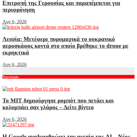
Επιτροπή της Γερουσίας και παραπέμπεται για
περιφρόνηση
Αυγ 6, 2026
Λειψία: Μετέφερε πυρομαχικά το ουκρανικό
αεροσκάφος κοντά στο οποίο βρέθηκε το drone με
εκρηκτικά
Αυγ 6, 2026
Τεχνολογία
Το MIT δημιούργησε ρομπότ που πετάει και
κολυμπάει σαν γλάρος – Δείτε βίντεο
Αυγ 6, 2026
Η Google αναδιαρθρώνει την ηγεσία της AI – Νέος