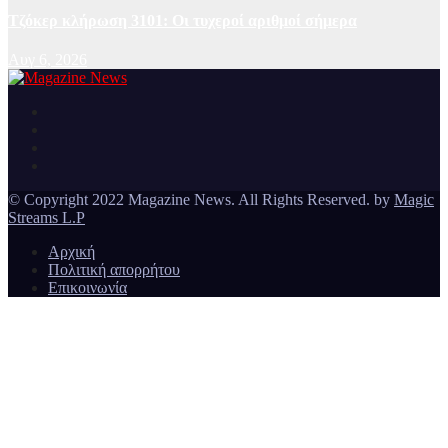
Τζόκερ κλήρωση 3101: Οι τυχεροί αριθμοί σήμερα
Αυγ 6, 2026
Ειδήσεις και νέα από την Ελλάδα και από όλο τον κόσμο
Magazine News
© Copyright 2022 Magazine News. All Rights Reserved. by
Magic
Streams L.P
Αρχική
Πολιτική απορρήτου
Επικοινωνία