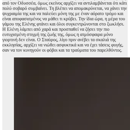
από τον Οδυσσέα, όμως εκείνος αρχίζει να αντιλαμβάνεται ότι κάτι
πολύ σοβαρό συμβαίνει. Τη βλέπει να απομακρύνεται, να χάνει την
ψυχραιμία της και να παλεύει μόνη της με έναν αόρατο τρόμο και
είναι αποφασισμένος να μάθει τι κρύβει. Την ίδια ώρα, η μέρα του
γάμου της Ελένης φτάνει και όλοι συγκεντρώνονται στο ξωκλήσι.
Η Ελένη λάμπει από χαρά και προσπαθεί να ζήσει την πιο
ευτυχισμένη στιγμή της ζωής της, όμως η ατμόσφαιρα μόνο
γιορτινή δεν είναι. Ο Σταύρος, λίγο πριν ανέβει τα σκαλιά της
εκκλησίας, αρχίζει να νιώθει ασφυκτικά και να έχει τάσεις φυγής,
σαν να τον κυνηγούν οι φόβοι και τα τραύματα του παρελθόντος.