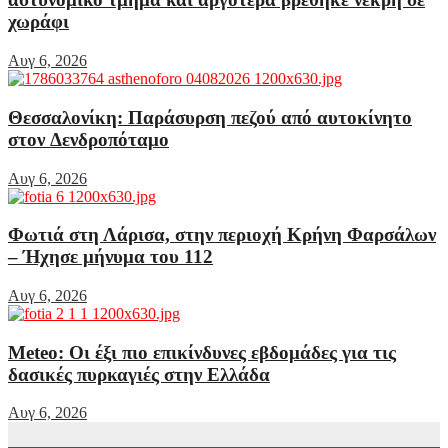
χωράφι
Αυγ 6, 2026
Θεσσαλονίκη: Παράσυρση πεζού από αυτοκίνητο
στον Δενδροπόταμο
Αυγ 6, 2026
Φωτιά στη Λάρισα, στην περιοχή Κρήνη Φαρσάλων
– Ήχησε μήνυμα του 112
Αυγ 6, 2026
Meteo: Οι έξι πιο επικίνδυνες εβδομάδες για τις
δασικές πυρκαγιές στην Ελλάδα
Αυγ 6, 2026