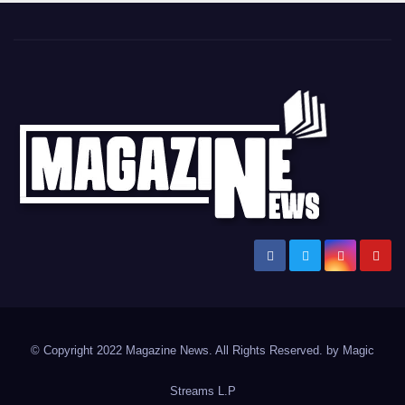
Magazine News
Ειδήσεις και νέα από την Ελλάδα και από όλο τον κόσμο
© Copyright 2022 Magazine News. All Rights Reserved. by
Magic
Streams L.P