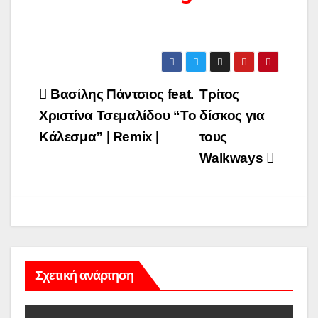
Πλοήγηση
Βασίλης Πάντσιος feat.
Τρίτος
άρθρων
Χριστίνα Τσεμαλίδου “Το
δίσκος για
Κάλεσμα” | Remix |
τους
Walkways
Σχετική ανάρτηση