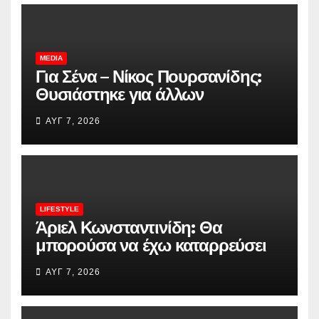
MEDIA
Για Σένα – Νίκος Πουρσανίδης:
Θυσιάστηκε για άλλων
αμαρτήματα – Η τραγική μοίρα
ΑΥΓ 7, 2026
του Μιχάλη
LIFESTYLE
Άριελ Κωνσταντινίδη: Θα
μπορούσα να έχω καταρρεύσει
από όλα όσα έζησα και να μην
ΑΥΓ 7, 2026
είμαι σήμερα εδώ