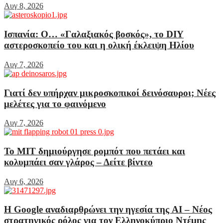
Αυγ 8, 2026
Ισπανία: Ο… «Γαλαξιακός βοσκός», το DIY
αστεροσκοπείο του και η ολική έκλειψη Ηλίου
Αυγ 7, 2026
Γιατί δεν υπήρχαν μικροσκοπικοί δεινόσαυροι; Νέες
μελέτες για το φαινόμενο
Αυγ 7, 2026
Το MIT δημιούργησε ρομπότ που πετάει και
κολυμπάει σαν γλάρος – Δείτε βίντεο
Αυγ 6, 2026
Η Google αναδιαρθρώνει την ηγεσία της AI – Νέος
στρατηγικός ρόλος για τον Ελληνοκύπριο Ντέμης