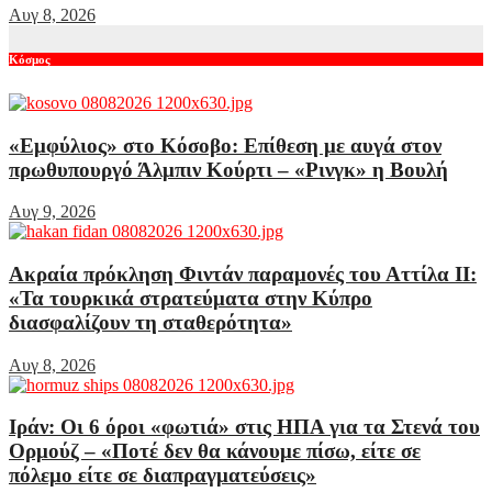
Αυγ 8, 2026
Κόσμος
«Εμφύλιος» στο Κόσοβο: Επίθεση με αυγά στον
πρωθυπουργό Άλμπιν Κούρτι – «Ρινγκ» η Βουλή
Αυγ 9, 2026
Ακραία πρόκληση Φιντάν παραμονές του Αττίλα ΙΙ:
«Τα τουρκικά στρατεύματα στην Κύπρο
διασφαλίζουν τη σταθερότητα»
Αυγ 8, 2026
Ιράν: Οι 6 όροι «φωτιά» στις ΗΠΑ για τα Στενά του
Ορμούζ – «Ποτέ δεν θα κάνουμε πίσω, είτε σε
πόλεμο είτε σε διαπραγματεύσεις»