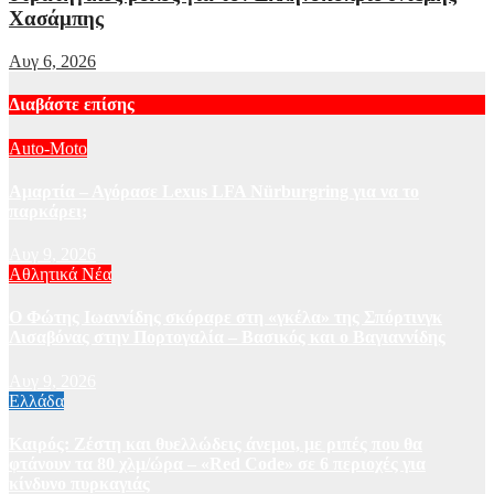
Χασάμπης
Αυγ 6, 2026
Διαβάστε επίσης
Auto-Moto
Αμαρτία – Αγόρασε Lexus LFA Nürburgring για να το
παρκάρει;
Αυγ 9, 2026
Αθλητικά Νέα
Ο Φώτης Ιωαννίδης σκόραρε στη «γκέλα» της Σπόρτινγκ
Λισαβόνας στην Πορτογαλία – Βασικός και ο Βαγιαννίδης
Αυγ 9, 2026
Ελλάδα
Καιρός: Ζέστη και θυελλώδεις άνεμοι, με ριπές που θα
φτάνουν τα 80 χλμ/ώρα – «Red Code» σε 6 περιοχές για
κίνδυνο πυρκαγιάς