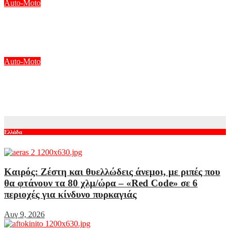
Auto-Moto
To Mazda MX-5 πρώτης γενιάς αποκτά το πιο ταιριαστό
τρέιλερ
Αυγ 8, 2026
Auto-Moto
O Martin στην pole position για το σημερινό Sprint και το
αυριανό Grand Prix στο MotoGP της Μ. Βρετανίας
Αυγ 8, 2026
Ελλάδα
Καιρός: Ζέστη και θυελλώδεις άνεμοι, με ριπές που
θα φτάνουν τα 80 χλμ/ώρα – «Red Code» σε 6
περιοχές για κίνδυνο πυρκαγιάς
Αυγ 9, 2026