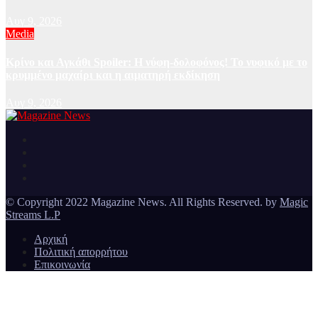
Αυγ 9, 2026
Media
Κρίνο και Αγκάθι Spoiler: Η νύφη-δολοφόνος! Το νυφικό με το
κρυμμένο μαχαίρι και η αιματηρή εκδίκηση
Αυγ 9, 2026
Ειδήσεις και νέα από την Ελλάδα και από όλο τον κόσμο
Magazine News
© Copyright 2022 Magazine News. All Rights Reserved. by
Magic
Streams L.P
Αρχική
Πολιτική απορρήτου
Επικοινωνία