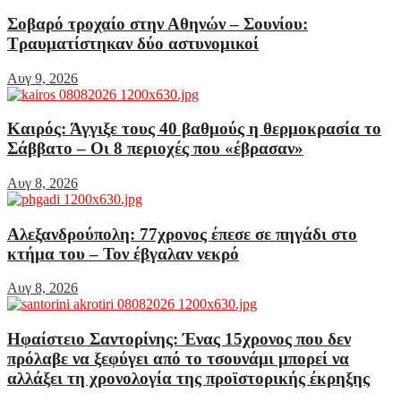
Σοβαρό τροχαίο στην Αθηνών – Σουνίου:
Τραυματίστηκαν δύο αστυνομικοί
Αυγ 9, 2026
Καιρός: Άγγιξε τους 40 βαθμούς η θερμοκρασία το
Σάββατο – Οι 8 περιοχές που «έβρασαν»
Αυγ 8, 2026
Αλεξανδρούπολη: 77χρονος έπεσε σε πηγάδι στο
κτήμα του – Τον έβγαλαν νεκρό
Αυγ 8, 2026
Ηφαίστειο Σαντορίνης: Ένας 15χρονος που δεν
πρόλαβε να ξεφύγει από το τσουνάμι μπορεί να
αλλάξει τη χρονολογία της προϊστορικής έκρηξης