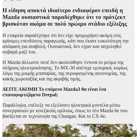
Η είδηση αποκτά ιδιαίτερο ενδιαφέρον επειδή η
Mazda ουσιαστικά παραδέχθηκε ότι το πρότζεκτ
βρισκόταν ακόμα σε πολύ πρώιμο στάδιο εξέλιξης
Η εταιρεία παραδέχτηκε ότι δεν είχε προχωρήσει ακόμη στις
κρίσιμες επενδύσεις παραγωγής, κάτι που έκανε ευκολότερη την
απόφαση για αναβολή. Ουσιαστικά, δεν είχαν καν ασχοληθεί
σοβαρά μαζί του.
Η Mazda άλλωστε ποτέ δεν ακολούθησε έντονα το ρεύμα της
πλήρους ηλεκτροκίνησης. Το MX-30 απέτυχε εμπορικά, κυρίως
λόγω της μικρής μπαταρίας, της περιορισμένης αυτονομίας, της
κακής χωροταξίας και της ακριβής τιμής.
ΔΕΙΤΕ ΑΚΟΜΗ
Το επόμενο Mazda3 θα είναι ένα
επαναφορτιζόμενο Deepal;
Παράλληλα, επέλεξε να εξελίσσει ηλεκτρικά μοντέλα μέσω
συνεργασιών με κινεζικούς ομίλους, όπως το νέο Mazda 6e που
βασίζεται σε τεχνολογία της Changan. Και το CX-6e.