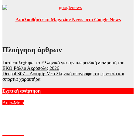
Ακολουθήστε το Magazine News στο Google News
Πλοήγηση άρθρων
Γιατί επιλέχθηκε το Ελληνικό για την υπερειδική διαδρομή του
ΕΚΟ Ράλλυ Ακρόπολις 2026
Deepal S07 – Δοκιμή: Με ελληνική υπογραφή στη φινέτσα και
σπορτίφ χαρακτήρα
Σχετική ανάρτηση
Auto-Moto
Αμαρτία – Αγόρασε Lexus LFA Nürburgring για να το
παρκάρει;
Αυγ 9, 2026