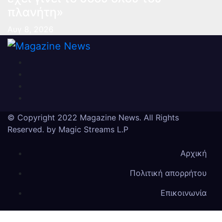
πλανήτη»
Αυγ 8, 2026
Magazine News
Ειδήσεις και νέα από την Ελλάδα και από όλο τον
κόσμο
© Copyright 2022 Magazine News. All Rights
Reserved. by
Magic Streams L.P
Αρχική
Πολιτική απορρήτου
Επικοινωνία