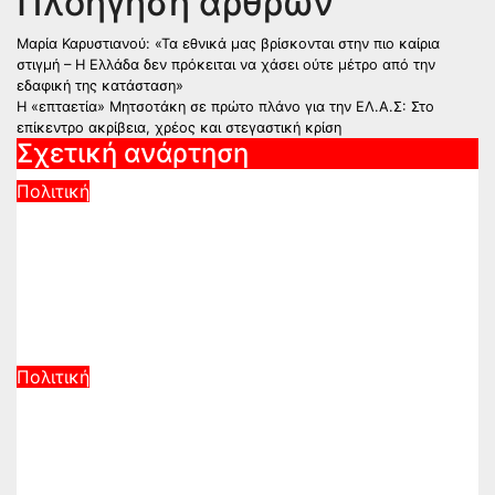
Πλοήγηση άρθρων
Μαρία Καρυστιανού: «Τα εθνικά μας βρίσκονται στην πιο καίρια
στιγμή – Η Ελλάδα δεν πρόκειται να χάσει ούτε μέτρο από την
εδαφική της κατάσταση»
Η «επταετία» Μητσοτάκη σε πρώτο πλάνο για την ΕΛ.Α.Σ: Στο
επίκεντρο ακρίβεια, χρέος και στεγαστική κρίση
Σχετική ανάρτηση
Πολιτική
Νέα πρόκληση από την Τουρκία
μετά το νέο ελληνικό Ειδικό
Χωροταξικό Πλαίσιο Τουρισμού:
«Δεν παράγει νομικές συνέπειες»
Αυγ 7, 2026
Πολιτική
Υποκλοπές: Στο αρχείο για τρίτη
φορά – Σφοδρά πυρά ΣΥΡΙΖΑ και
ΕΛΑΣ κατά Αρείου Πάγου και