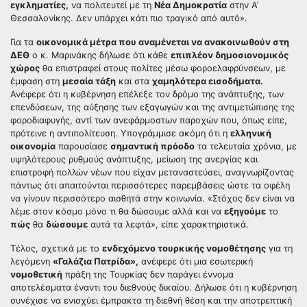
εγκληματίες,
να πολιτευτεί με τη
Νέα Δημοκρατία
στην Α’
Θεσσαλονίκης. Δεν υπάρχει κάτι πιο τραγικό από αυτό».
Για τα
οικονομικά μέτρα που αναμένεται να ανακοινωθούν στη
ΔΕΘ
ο κ. Μαρινάκης δήλωσε ότι κάθε
επιπλέον δημοσιονομικός
χώρος
θα επιστραφεί στους πολίτες μέσω φοροελαφρύνσεων, με
έμφαση στη
μεσαία τάξη
και στα
χαμηλότερα εισοδήματα.
Ανέφερε ότι η κυβέρνηση επέλεξε τον δρόμο της ανάπτυξης, των
επενδύσεων, της αύξησης των εξαγωγών και της αντιμετώπισης της
φοροδιαφυγής, αντί των ανεφάρμοστων παροχών που, όπως είπε,
πρότεινε η αντιπολίτευση. Υπογράμμισε ακόμη ότι η
ελληνική
οικονομία
παρουσίασε
σημαντική πρόοδο
τα τελευταία χρόνια, με
υψηλότερους ρυθμούς ανάπτυξης, μείωση της ανεργίας και
επιστροφή πολλών νέων που είχαν μεταναστεύσει, αναγνωρίζοντας
πάντως ότι απαιτούνται περισσότερες παρεμβάσεις ώστε τα οφέλη
να γίνουν περισσότερο αισθητά στην κοινωνία. «Στόχος δεν είναι να
λέμε στον κόσμο μόνο τι θα δώσουμε αλλά και να
εξηγούμε
το
πώς
θα
δώσουμε
αυτά τα λεφτά», είπε χαρακτηριστικά.
Τέλος, σχετικά με το
ενδεχόμενο τουρκικής νομοθέτησης
για τη
λεγόμενη
«Γαλάζια Πατρίδα»,
ανέφερε ότι μια εσωτερική
νομοθετική
πράξη της Τουρκίας δεν παράγει έννομα
αποτελέσματα έναντι του διεθνούς δικαίου. Δήλωσε ότι η κυβέρνηση
συνέχισε να ενισχύει έμπρακτα τη διεθνή θέση και την αποτρεπτική