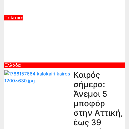
κυβέρνησης
Αυγ 7, 2026
Πολιτική
ΕΛΑΣ: «Πλήγμα για την ελληνική
εξωτερική πολιτική» η αμυντική
συμφωνία Τουρκίας, Σαουδικής
Αραβίας, Πακιστάν
Αυγ 7, 2026
Ελλάδα
Καιρός
σήμερα:
Άνεμοι 5
μποφόρ
στην Αττική,
έως 39