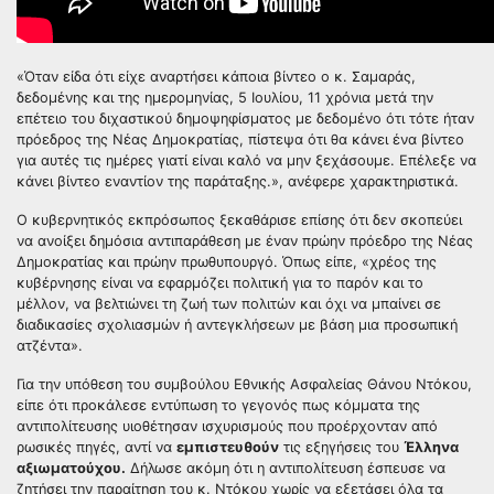
«Όταν είδα ότι είχε αναρτήσει κάποια βίντεο ο κ. Σαμαράς,
δεδομένης και της ημερομηνίας, 5 Ιουλίου, 11 χρόνια μετά την
επέτειο του διχαστικού δημοψηφίσματος με δεδομένο ότι τότε ήταν
πρόεδρος της Νέας Δημοκρατίας, πίστεψα ότι θα κάνει ένα βίντεο
για αυτές τις ημέρες γιατί είναι καλό να μην ξεχάσουμε. Επέλεξε να
κάνει βίντεο εναντίον της παράταξης.», ανέφερε χαρακτηριστικά.
Ο κυβερνητικός εκπρόσωπος ξεκαθάρισε επίσης ότι δεν σκοπεύει
να ανοίξει δημόσια αντιπαράθεση με έναν πρώην πρόεδρο της Νέας
Δημοκρατίας και πρώην πρωθυπουργό. Όπως είπε, «χρέος της
κυβέρνησης είναι να εφαρμόζει πολιτική για το παρόν και το
μέλλον, να βελτιώνει τη ζωή των πολιτών και όχι να μπαίνει σε
διαδικασίες σχολιασμών ή αντεγκλήσεων με βάση μια προσωπική
ατζέντα».
Για την υπόθεση του συμβούλου Εθνικής Ασφαλείας Θάνου Ντόκου,
είπε ότι προκάλεσε εντύπωση το γεγονός πως κόμματα της
αντιπολίτευσης υιοθέτησαν ισχυρισμούς που προέρχονταν από
ρωσικές πηγές, αντί να
εμπιστευθούν
τις εξηγήσεις του
Έλληνα
αξιωματούχου.
Δήλωσε ακόμη ότι η αντιπολίτευση έσπευσε να
ζητήσει την παραίτηση του κ. Ντόκου χωρίς να εξετάσει όλα τα