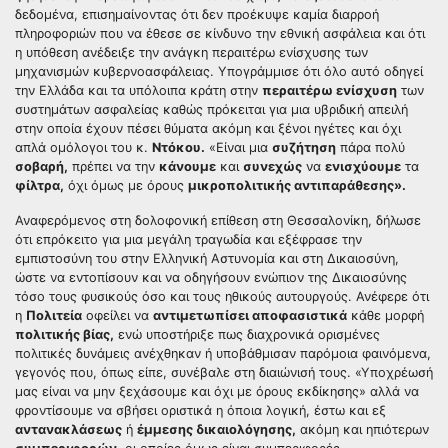
δεδομένα, επισημαίνοντας ότι δεν προέκυψε καμία διαρροή
πληροφοριών που να έθεσε σε κίνδυνο την εθνική ασφάλεια και ότι
η υπόθεση ανέδειξε την ανάγκη περαιτέρω ενίσχυσης των
μηχανισμών κυβερνοασφάλειας. Υπογράμμισε ότι όλο αυτό οδηγεί
την Ελλάδα και τα υπόλοιπα κράτη στην
περαιτέρω ενίσχυση
των
συστημάτων ασφαλείας καθώς πρόκειται για μια υβριδική απειλή
στην οποία έχουν πέσει θύματα ακόμη και ξένοι ηγέτες και όχι
απλά ομόλογοι του κ.
Ντόκου.
«Είναι μια
συζήτηση
πάρα πολύ
σοβαρή,
πρέπει να την
κάνουμε
και
συνεχώς
να
ενισχύουμε
τα
φίλτρα,
όχι όμως με όρους
μικροπολιτικής αντιπαράθεσης».
Αναφερόμενος στη δολοφονική επίθεση στη Θεσσαλονίκη, δήλωσε
ότι επρόκειτο για μια μεγάλη τραγωδία και εξέφρασε την
εμπιστοσύνη του στην Ελληνική Αστυνομία και στη Δικαιοσύνη,
ώστε να εντοπίσουν και να οδηγήσουν ενώπιον της Δικαιοσύνης
τόσο τους φυσικούς όσο και τους ηθικούς αυτουργούς. Ανέφερε ότι
η
Πολιτεία
οφείλει να
αντιμετωπίσει αποφασιστικά
κάθε μορφή
πολιτικής βίας,
ενώ υποστήριξε πως διαχρονικά ορισμένες
πολιτικές δυνάμεις ανέχθηκαν ή υποβάθμισαν παρόμοια φαινόμενα,
γεγονός που, όπως είπε, συνέβαλε στη διαιώνισή τους. «Υποχρέωσή
μας είναι να μην ξεχάσουμε και όχι με όρους εκδίκησης» αλλά να
φροντίσουμε να σβήσει οριστικά η όποια λογική, έστω και εξ
αντανακλάσεως
ή
έμμεσης δικαιολόγησης,
ακόμη και ηπιότερων