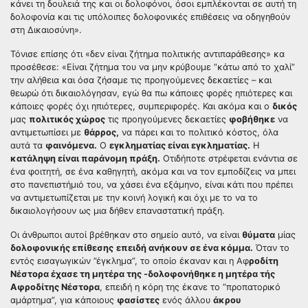
κάνει τη δουλειά της και οι δολοφόνοι, όσοι εμπλέκονται σε αυτή τη
δολοφονία και τις υπόλοιπες δολοφονικές επιθέσεις να οδηγηθούν
στη Δικαιοσύνη».
Τόνισε επίσης ότι «δεν είναι ζήτημα πολιτικής αντιπαράθεσης» κα
προσέθεσε: «Είναι ζήτημα του να μην κρύβουμε ”κάτω από το χαλί”
την αλήθεια και όσα ζήσαμε τις προηγούμενες δεκαετίες – και
θεωρώ ότι δικαιολόγησαν, εγώ θα πω κάποιες φορές ηπιότερες και
κάποιες φορές όχι ηπιότερες, συμπεριφορές. Και ακόμα και ο
δικός
μας
πολιτικός χώρος
τις προηγούμενες δεκαετίες
φοβήθηκε
να
αντιμετωπίσει με
θάρρος,
να πάρει και το πολιτικό κόστος, όλα
αυτά τα
φαινόμενα.
Ο
εγκληματίας είναι εγκληματίας.
Η
κατάληψη είναι παράνομη πράξη.
Οτιδήποτε στρέφεται ενάντια σε
ένα φοιτητή, σε ένα καθηγητή, ακόμα και να τον εμποδίζεις να μπει
στο πανεπιστήμιό του, να χάσει ένα εξάμηνο, είναι κάτι που πρέπει
να αντιμετωπίζεται με την κοινή λογική και όχι με το να το
δικαιολογήσουν ως μια δήθεν επαναστατική πράξη.
Οι άνθρωποι αυτοί βρέθηκαν στο σημείο αυτό, να είναι
θύματα
μίας
δολοφονικής επίθεσης
επειδή ανήκουν σε ένα κόμμα.
Όταν το
εντός εισαγωγικών ”έγκλημα”, το οποίο έκαναν και η Αφ
ροδίτη
Νέστορα έχασε τη μητέρα της -δολοφονήθηκε η μητέρα τής
Αφροδίτης Νέστορα
, επειδή η κόρη της έκανε το ”προπατορικό
αμάρτημα”, για κάποιους
φασίστες
ενός άλλου
άκρου