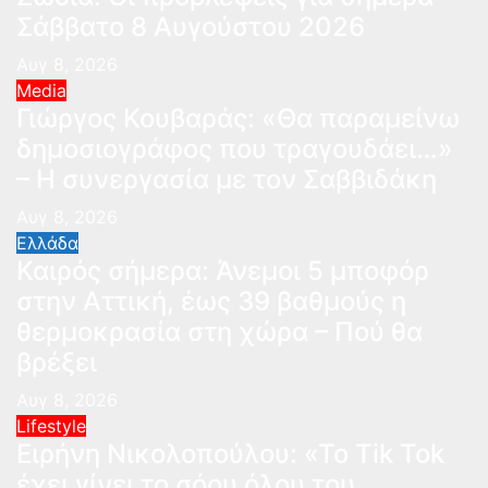
Σάββατο 8 Αυγούστου 2026
Αυγ 8, 2026
Media
Γιώργος Κουβαράς: «Θα παραμείνω
δημοσιογράφος που τραγουδάει…»
– Η συνεργασία με τον Σαββιδάκη
Αυγ 8, 2026
Ελλάδα
Καιρός σήμερα: Άνεμοι 5 μποφόρ
στην Αττική, έως 39 βαθμούς η
θερμοκρασία στη χώρα – Πού θα
βρέξει
Αυγ 8, 2026
Lifestyle
Ειρήνη Νικολοπούλου: «Το Tik Tok
έχει γίνει το σόου όλου του