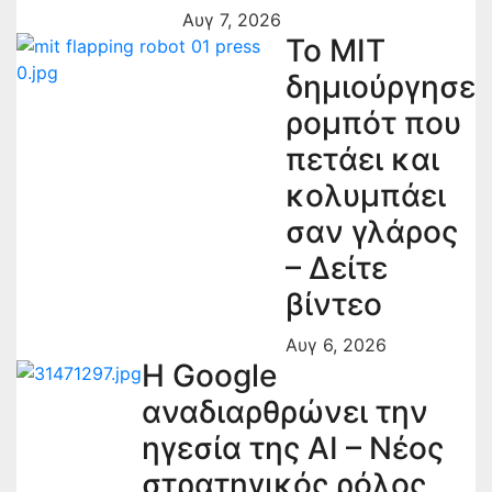
Αυγ 7, 2026
Το MIT
δημιούργησε
ρομπότ που
πετάει και
κολυμπάει
σαν γλάρος
– Δείτε
βίντεο
Αυγ 6, 2026
Η Google
αναδιαρθρώνει την
ηγεσία της AI – Νέος
στρατηγικός ρόλος