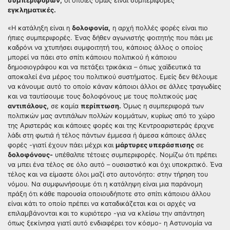
συμπεριφορών,
οι οποίες όμως είναι συμπεριφορές
εγκληματικές.
«Η κατάληξη είναι η
δολοφονία,
η αρχή πολλές φορές είναι πιο
ήπιες συμπεριφορές. Ένας δήθεν αγωνιστής φοιτητής που πάει με
καδρόνι να χτυπήσει συμφοιτητή του, κάποιος άλλος ο οποίος
μπορεί να πάει στο σπίτι κάποιου πολιτικού ή κάποιου
δημοσιογράφου και να πετάξει τρικάκια – όπως χαϊδευτικά τα
αποκαλεί ένα μέρος του πολιτικού συστήματος. Εμείς δεν θέλουμε
να κάνουμε αυτό το οποίο κάναν κάποιοι άλλοι σε άλλες τραγωδίες
και να ταυτίσουμε τους δολοφόνους με τους πολιτικούς μας
αντιπάλους,
σε καμία
περίπτωση.
Όμως η συμπεριφορά των
πολιτικών μας αντιπάλων πολλών κομμάτων, κυρίως από το χώρο
της Αριστεράς και κάποιες φορές και της Κεντροαριστεράς έριχνε
λάδι στη φωτιά ή τέλος πάντων έμμεσα ή άμεσα κάποιες άλλες
φορές -γιατί έχουν πάει μέχρι και
μάρτυρες υπεράσπισης
σε
δολοφόνους-
υπέθαλπε τέτοιες συμπεριφορές. Νομίζω ότι πρέπει
να μπει ένα τέλος σε όλο αυτό – ουσιαστικό και όχι υποκριτικό. Ένα
τέλος και να είμαστε όλοι μαζί στο αυτονόητο: στην τήρηση του
νόμου. Να συμφωνήσουμε ότι η κατάληψη είναι μια παράνομη
πράξη ότι κάθε παρουσία οποιουδήποτε στο σπίτι κάποιου άλλου
είναι κάτι το οποίο πρέπει να καταδικάζεται και οι αρχές να
επιλαμβάνονται και το κυριότερο -για να κλείσω την απάντηση
όπως ξεκίνησα γιατί αυτό ενδιαφέρει τον κόσμο- η Αστυνομία να