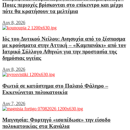
Ποιες περιοχές βρίσκονται στο επίκεντρο και μέχρι
πότε θα κρατήσουν τα μελτέμια
Αυγ 8, 2026
Ιός του Δυτικού Νείλου: Ανησυχία από το ξέσπασμα
με κρούσματα στην Αττική – «Καμπανάκι» από τον
Ιατρικό Σύλλογο Αθηνών για την προστασία της
δημόσιας υγείας
Αυγ 8, 2026
Φωτιά σε κατάστημα στο Παλαιό Φάληρο –
Εκκενώνεται πολυκατοικία
Αυγ 7, 2026
Μαγνησία: Φορτηγό «ισοπέδωσε» την είσοδο
πολυκατοικίας στα Κανάλια