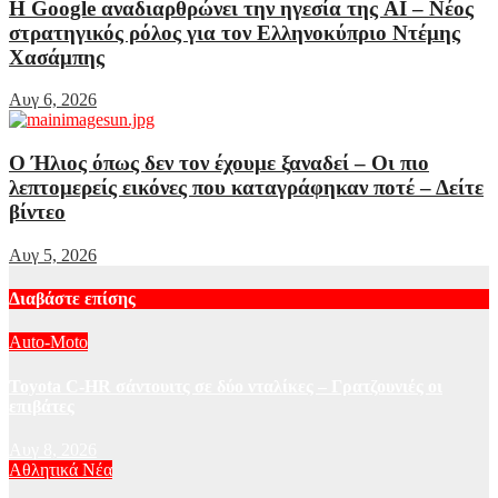
Η Google αναδιαρθρώνει την ηγεσία της AI – Νέος
στρατηγικός ρόλος για τον Ελληνοκύπριο Ντέμης
Χασάμπης
Αυγ 6, 2026
Ο Ήλιος όπως δεν τον έχουμε ξαναδεί – Οι πιο
λεπτομερείς εικόνες που καταγράφηκαν ποτέ – Δείτε
βίντεο
Αυγ 5, 2026
Διαβάστε επίσης
Auto-Moto
Toyota C-HR σάντουιτς σε δύο νταλίκες – Γρατζουνιές οι
επιβάτες
Αυγ 8, 2026
Αθλητικά Νέα