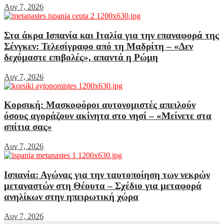
Αυγ 7, 2026
Στα άκρα Ισπανία και Ιταλία για την επαναφορά της
Σένγκεν: Τελεσίγραφο από τη Μαδρίτη – «Δεν
δεχόμαστε επιβολές», απαντά η Ρώμη
Αυγ 7, 2026
Κορσική: Μασκοφόροι αυτονομιστές απειλούν
όσους αγοράζουν ακίνητα στο νησί – «Μείνετε στα
σπίτια σας»
Αυγ 7, 2026
Ισπανία: Αγώνας για την ταυτοποίηση των νεκρών
μεταναστών στη Θέουτα – Σχέδιο για μεταφορά
ανηλίκων στην ηπειρωτική χώρα
Αυγ 7, 2026