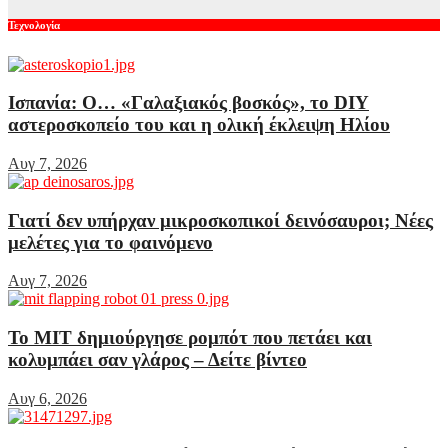
Τεχνολογία
Ισπανία: Ο… «Γαλαξιακός βοσκός», το DIY
αστεροσκοπείο του και η ολική έκλειψη Ηλίου
Αυγ 7, 2026
Γιατί δεν υπήρχαν μικροσκοπικοί δεινόσαυροι; Νέες
μελέτες για το φαινόμενο
Αυγ 7, 2026
Το MIT δημιούργησε ρομπότ που πετάει και
κολυμπάει σαν γλάρος – Δείτε βίντεο
Αυγ 6, 2026