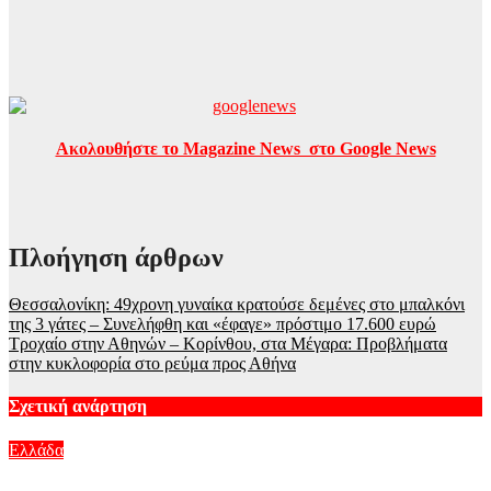
Ακολουθήστε το Magazine News στο Google News
Πλοήγηση άρθρων
Θεσσαλονίκη: 49χρονη γυναίκα κρατούσε δεμένες στο μπαλκόνι
της 3 γάτες – Συνελήφθη και «έφαγε» πρόστιμο 17.600 ευρώ
Τροχαίο στην Αθηνών – Κορίνθου, στα Μέγαρα: Προβλήματα
στην κυκλοφορία στο ρεύμα προς Αθήνα
Σχετική ανάρτηση
Ελλάδα