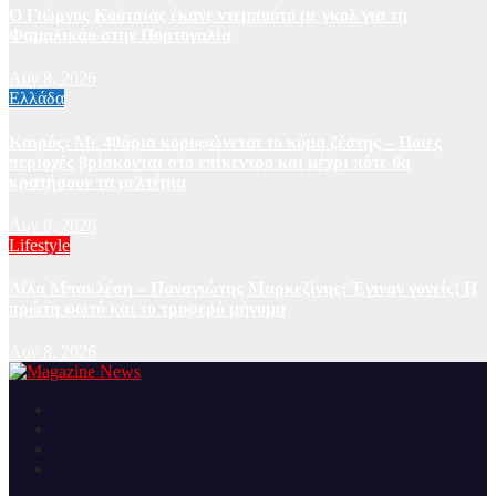
Ο Γιώργος Κούτσιας έκανε ντεμπούτο με γκολ για τη
Φαμαλικάο στην Πορτογαλία
Αυγ 8, 2026
Ελλάδα
Καιρός: Με 40άρια κορυφώνεται το κύμα ζέστης – Ποιες
περιοχές βρίσκονται στο επίκεντρο και μέχρι πότε θα
κρατήσουν τα μελτέμια
Αυγ 8, 2026
Lifestyle
Λίλα Μπακλέση – Παναγιώτης Μαρκεζίνης: Έγιναν γονείς! Η
πρώτη φωτό και το τρυφερό μήνυμα
Αυγ 8, 2026
Ειδήσεις και νέα από την Ελλάδα και από όλο τον κόσμο
Magazine News