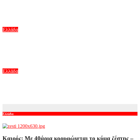
Καιρός: Με 40άρια κορυφώνεται το κύμα ζέστης – Ποιες
περιοχές βρίσκονται στο επίκεντρο και μέχρι πότε θα
κρατήσουν τα μελτέμια
Αυγ 8, 2026
Ελλάδα
Ιός του Δυτικού Νείλου: Ανησυχία από το ξέσπασμα με
κρούσματα στην Αττική – «Καμπανάκι» από τον Ιατρικό
Σύλλογο Αθηνών για την προστασία της δημόσιας υγείας
Αυγ 8, 2026
Ελλάδα
Φωτιά σε κατάστημα στο Παλαιό Φάληρο – Εκκενώνεται
πολυκατοικία
Αυγ 7, 2026
Ελλάδα
Καιρός: Με 40άρια κορυφώνεται το κύμα ζέστης –