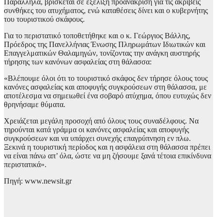
Παράλληλα, βρίσκεται σε εξέλιξη προανάκριση για τις ακριβείς
συνθήκες του ατυχήματος, ενώ καταθέσεις δίνει και ο κυβερνήτης
του τουριστικού σκάφους.
Για το περιστατικό τοποθετήθηκε και ο κ. Γεώργιος Βάλλης,
Πρόεδρος της Πανελλήνιας Ένωσης Πληρωμάτων Ιδιωτικών και
Επαγγελματικών Θαλαμηγών, τονίζοντας την ανάγκη αυστηρής
τήρησης των κανόνων ασφαλείας στη θάλασσα:
«Βλέπουμε όλοι ότι το τουριστικό σκάφος δεν τήρησε όλους τους
κανόνες ασφαλείας και αποφυγής συγκρούσεων στη θάλασσα, με
αποτέλεσμα να σημειωθεί ένα σοβαρό ατύχημα, όπου ευτυχώς δεν
θρηνήσαμε θύματα.
Χρειάζεται μεγάλη προσοχή από όλους τους συναδέλφους. Να
τηρούνται κατά γράμμα οι κανόνες ασφαλείας και αποφυγής
συγκρούσεων και να υπάρχει συνεχής επαγρύπνηση εν πλω.
Ξεκινά η τουριστική περίοδος και η ασφάλεια στη θάλασσα πρέπει
να είναι πάνω απ’ όλα, ώστε να μη ζήσουμε ξανά τέτοια επικίνδυνα
περιστατικά».
Πηγή: www.newsit.gr