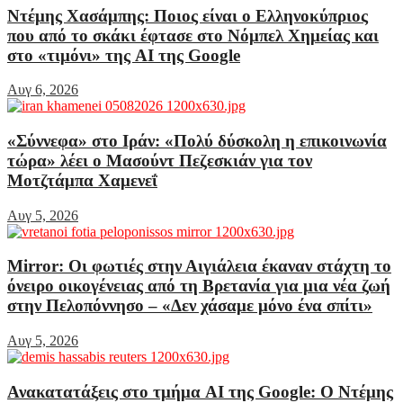
Ντέμης Χασάμπης: Ποιος είναι ο Ελληνοκύπριος
που από το σκάκι έφτασε στο Νόμπελ Χημείας και
στο «τιμόνι» της AI της Google
Αυγ 6, 2026
«Σύννεφα» στο Ιράν: «Πολύ δύσκολη η επικοινωνία
τώρα» λέει ο Μασούντ Πεζεσκιάν για τον
Μοτζτάμπα Χαμενεΐ
Αυγ 5, 2026
Mirror: Οι φωτιές στην Αιγιάλεια έκαναν στάχτη το
όνειρο οικογένειας από τη Βρετανία για μια νέα ζωή
στην Πελοπόννησο – «Δεν χάσαμε μόνο ένα σπίτι»
Αυγ 5, 2026
Ανακατατάξεις στο τμήμα AI της Google: Ο Ντέμης