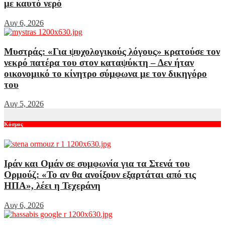
με καυτό νερό
Αυγ 6, 2026
Μυστράς: «Για ψυχολογικούς λόγους» κρατούσε τον
νεκρό πατέρα του στον καταψύκτη – Δεν ήταν
οικονομικό το κίνητρο σύμφωνα με τον δικηγόρο
του
Αυγ 5, 2026
Κόσμος
Ιράν και Ομάν σε συμφωνία για τα Στενά του
Ορμούζ: «Το αν θα ανοίξουν εξαρτάται από τις
ΗΠΑ», λέει η Τεχεράνη
Αυγ 6, 2026