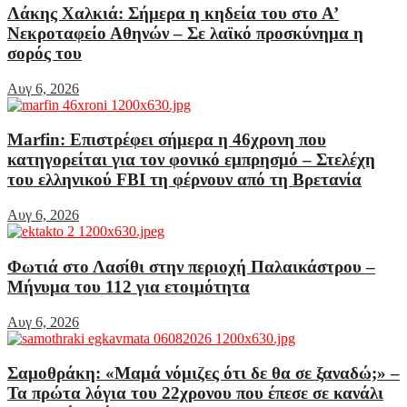
Λάκης Χαλκιά: Σήμερα η κηδεία του στο Α’
Νεκροταφείο Αθηνών – Σε λαϊκό προσκύνημα η
σορός του
Αυγ 6, 2026
Marfin: Επιστρέφει σήμερα η 46χρονη που
κατηγορείται για τον φονικό εμπρησμό – Στελέχη
του ελληνικού FBI τη φέρνουν από τη Βρετανία
Αυγ 6, 2026
Φωτιά στο Λασίθι στην περιοχή Παλαικάστρου –
Μήνυμα του 112 για ετοιμότητα
Αυγ 6, 2026
Σαμοθράκη: «Μαμά νόμιζες ότι δε θα σε ξαναδώ;» –
Τα πρώτα λόγια του 22χρονου που έπεσε σε κανάλι