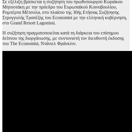
Σε εξέλιξη βρίσκεται η συζήτηση του πρωθυπουργού Κυριάκου
Μητσοτάκη με την πρόεδρο του Ευρωπαϊκού Κοινοβουλίου,
Ρομπέρτα Μέτσολα, στο πλαίσιο της 30ής Ετήσιας Συζήτησης
Στρογγυλής Τραπέζης του Economist με την ελληνική κυβέρνηση,
στο Grand Resort Lagonissi.
Η συζήτηση πραγματοποιείται κατά τη διάρκεια του επίσημου
δείπνου της διοργάνωσης, με συντονιστή τον διευθυντή έκδοσης
του The Economist, Ντάνιελ Φράνκλιν.