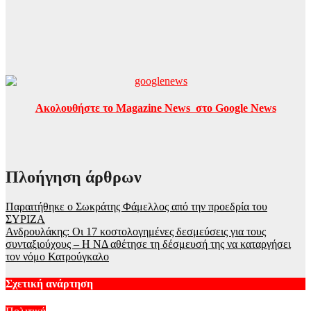
Ακολουθήστε το Magazine News στο Google News
Πλοήγηση άρθρων
Παραιτήθηκε ο Σωκράτης Φάμελλος από την προεδρία του
ΣΥΡΙΖΑ
Ανδρουλάκης: Οι 17 κοστολογημένες δεσμεύσεις για τους
συνταξιούχους – Η ΝΔ αθέτησε τη δέσμευσή της να καταργήσει
τον νόμο Κατρούγκαλο
Σχετική ανάρτηση