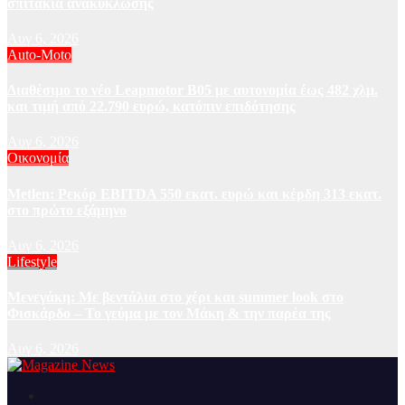
σπιτάκια ανακύκλωσης
Αυγ 6, 2026
Auto-Moto
Διαθέσιμο το νέο Leapmotor B05 με αυτονομία έως 482 χλμ.
και τιμή από 22.790 ευρώ, κατόπιν επιδότησης
Αυγ 6, 2026
Οικονομία
Metlen: Ρεκόρ EBITDA 550 εκατ. ευρώ και κέρδη 313 εκατ.
στο πρώτο εξάμηνο
Αυγ 6, 2026
Lifestyle
Μενεγάκη: Με βεντάλια στο χέρι και summer look στο
Φισκάρδο – Το γεύμα με τον Μάκη & την παρέα της
Αυγ 6, 2026
Ειδήσεις και νέα από την Ελλάδα και από όλο τον κόσμο