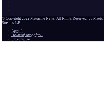
Magazine News
© Copyright 2022 Magazine News. All Rights Reserved. by
Magic
Streams L.P
Αρχική
Πολιτική απορρήτου
Επικοινωνία