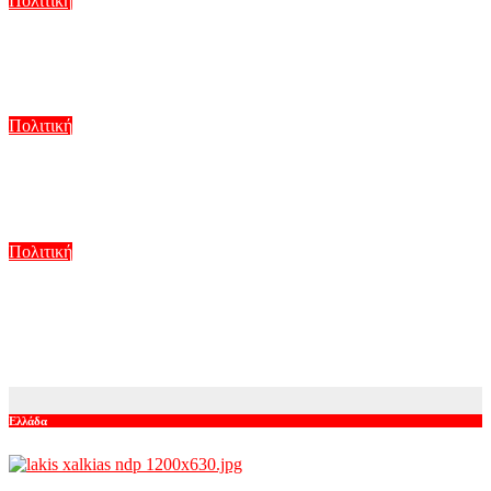
Πολιτική
Καλά κρατεί ο «πόλεμος» ΠΑΣΟΚ – Άδωνι Γεωργιάδη για τα
σπιτάκια ανακύκλωσης
Αυγ 6, 2026
Πολιτική
Η επόμενη μέρα για την «Ελπίδα της Δημοκρατίας»: Έφυγαν
οι συνεργάτες, μένει η Μαρία Καρυστιανού
Αυγ 6, 2026
Πολιτική
ΣΥΡΙΖΑ: Στη Βουλή οι αλλαγές στο Ταμείο Ανάκαμψης για
την Πολιτική Προστασία – Στο στόχαστρο οι περικοπές σε
εναέρια μέσα και έργα πρόληψης
Αυγ 5, 2026
Ελλάδα