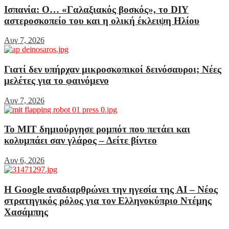
Ισπανία: Ο… «Γαλαξιακός βοσκός», το DIY
αστεροσκοπείο του και η ολική έκλειψη Ηλίου
Αυγ 7, 2026
Γιατί δεν υπήρχαν μικροσκοπικοί δεινόσαυροι; Νέες
μελέτες για το φαινόμενο
Αυγ 7, 2026
Το MIT δημιούργησε ρομπότ που πετάει και
κολυμπάει σαν γλάρος – Δείτε βίντεο
Αυγ 6, 2026
Η Google αναδιαρθρώνει την ηγεσία της AI – Νέος
στρατηγικός ρόλος για τον Ελληνοκύπριο Ντέμης
Χασάμπης