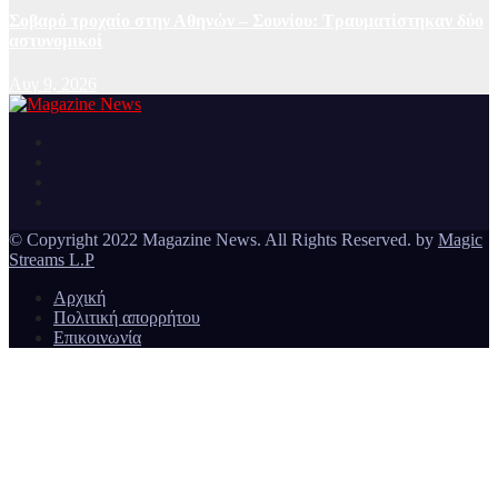
Σοβαρό τροχαίο στην Αθηνών – Σουνίου: Τραυματίστηκαν δύο
αστυνομικοί
Αυγ 9, 2026
Ειδήσεις και νέα από την Ελλάδα και από όλο τον κόσμο
Magazine News
© Copyright 2022 Magazine News. All Rights Reserved. by
Magic
Streams L.P
Αρχική
Πολιτική απορρήτου
Επικοινωνία