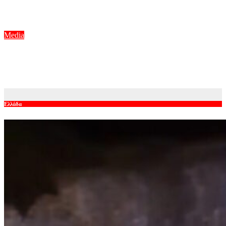
τη σύνδεση του Γιλντιρίμ με τον Μπορά
Αυγ 8, 2026
Media
Ο Χρήστος Ανθόπουλος αναλαμβάνει την εκπομπή «Όλα είναι
ταξίδι» στην ΕΡΤ1
Αυγ 8, 2026
Ελλάδα