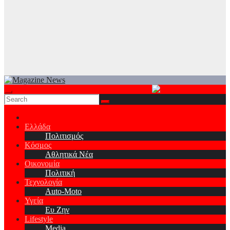
Ελλάδα
Πολιτισμός
Κόσμος
Αθλητικά Νέα
Οικονομία
Πολιτική
Τεχνολογία
Auto-Moto
Υγεία
Ευ Ζην
Lifestyle
Media