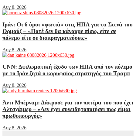
Αυγ 8, 2026
Ιράν: Οι 6 όροι «φωτιά» στις ΗΠΑ για τα Στενά του
Ορμούζ – «Ποτέ δεν θα κάνουμε πίσω, είτε σε
πόλεμο είτε σε διαπραγματεύσεις»
Αυγ 8, 2026
CNN: Διπλωματική έξοδο των ΗΠΑ από τον πόλεμο
με το Ιράν ζητά ο κορυφαίος στρατηγός του Τραμπ
Αυγ 8, 2026
Άντι Μπέρναμ: Δάκρυσε για τον πατέρα του που έχει
Αλτσχάιμερ – «Δεν έχει συνειδητοποιήσει πως είμαι
πρωθυπουργός»
Αυγ 8, 2026