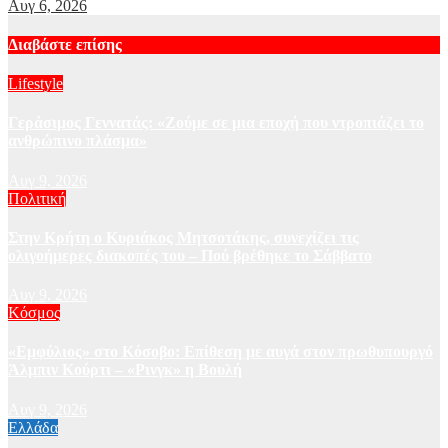
Αυγ 6, 2026
Διαβάστε επίσης
Lifestyle
Γεράσιμος Γεννατάς: «Ζούμε σε μια εποχή που ντροπιάζει το
ανθρώπινο πλάσμα»
Αυγ 9, 2026
Πολιτική
Στην Κρήτη ο Κυριάκος Μητσοτάκης, συνεχίζει τις
ολιγοήμερες διακοπές του – Πού βρέθηκε το Σάββατο
Αυγ 9, 2026
Κόσμος
«Εμφύλιος» στο Κόσοβο: Επίθεση με αυγά στον πρωθυπουργό
Άλμπιν Κούρτι – «Ρινγκ» η Βουλή
Αυγ 9, 2026
Ελλάδα