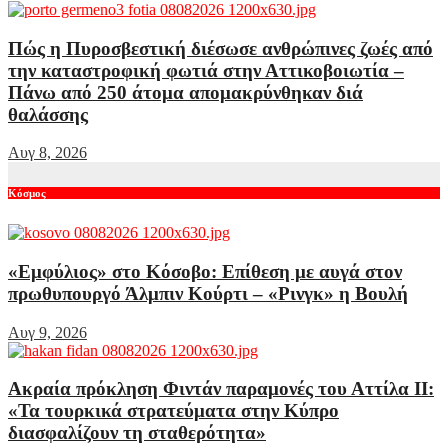
Πώς η Πυροσβεστική διέσωσε ανθρώπινες ζωές από
την καταστροφική φωτιά στην Αττικοβοιωτία –
Πάνω από 250 άτομα απομακρύνθηκαν διά
θαλάσσης
Αυγ 8, 2026
Κόσμος
«Εμφύλιος» στο Κόσοβο: Επίθεση με αυγά στον
πρωθυπουργό Άλμπιν Κούρτι – «Ρινγκ» η Βουλή
Αυγ 9, 2026
Ακραία πρόκληση Φιντάν παραμονές του Αττίλα ΙΙ:
«Τα τουρκικά στρατεύματα στην Κύπρο
διασφαλίζουν τη σταθερότητα»