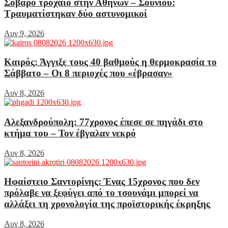
Σοβαρό τροχαίο στην Αθηνών – Σουνίου:
Τραυματίστηκαν δύο αστυνομικοί
Αυγ 9, 2026
Καιρός: Άγγιξε τους 40 βαθμούς η θερμοκρασία το
Σάββατο – Οι 8 περιοχές που «έβρασαν»
Αυγ 8, 2026
Αλεξανδρούπολη: 77χρονος έπεσε σε πηγάδι στο
κτήμα του – Τον έβγαλαν νεκρό
Αυγ 8, 2026
Ηφαίστειο Σαντορίνης: Ένας 15χρονος που δεν
πρόλαβε να ξεφύγει από το τσουνάμι μπορεί να
αλλάξει τη χρονολογία της προϊστορικής έκρηξης
Αυγ 8, 2026